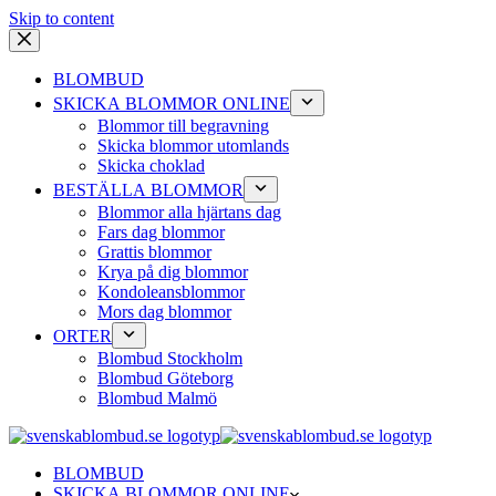
Skip to content
BLOMBUD
SKICKA BLOMMOR ONLINE
Blommor till begravning
Skicka blommor utomlands
Skicka choklad
BESTÄLLA BLOMMOR
Blommor alla hjärtans dag
Fars dag blommor
Grattis blommor
Krya på dig blommor
Kondoleansblommor
Mors dag blommor
ORTER
Blombud Stockholm
Blombud Göteborg
Blombud Malmö
BLOMBUD
SKICKA BLOMMOR ONLINE