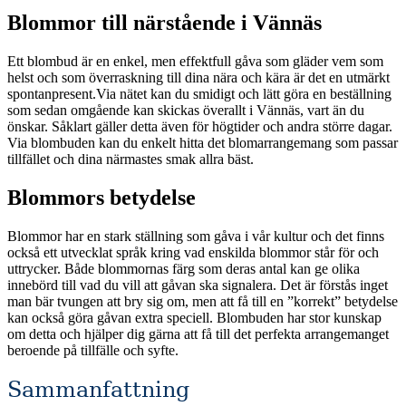
Blommor till närstående i Vännäs
Ett blombud är en enkel, men effektfull gåva som gläder vem som
helst och som överraskning till dina nära och kära är det en utmärkt
spontanpresent.Via nätet kan du smidigt och lätt göra en beställning
som sedan omgående kan skickas överallt i Vännäs, vart än du
önskar. Såklart gäller detta även för högtider och andra större dagar.
Via blombuden kan du enkelt hitta det blomarrangemang som passar
tillfället och dina närmastes smak allra bäst.
Blommors betydelse
Blommor har en stark ställning som gåva i vår kultur och det finns
också ett utvecklat språk kring vad enskilda blommor står för och
uttrycker. Både blommornas färg som deras antal kan ge olika
innebörd till vad du vill att gåvan ska signalera. Det är förstås inget
man bär tvungen att bry sig om, men att få till en ”korrekt” betydelse
kan också göra gåvan extra speciell. Blombuden har stor kunskap
om detta och hjälper dig gärna att få till det perfekta arrangemanget
beroende på tillfälle och syfte.
Sammanfattning