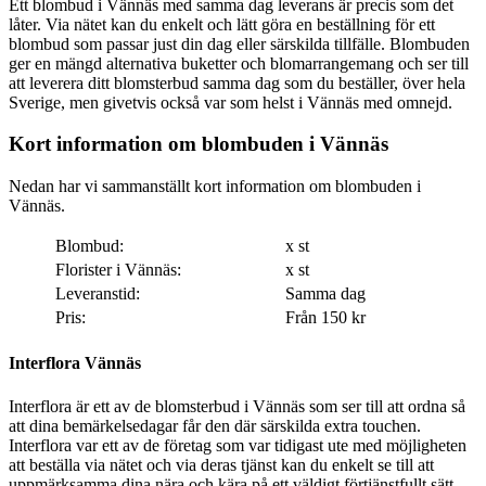
Ett blombud i Vännäs med samma dag leverans är precis som det
låter. Via nätet kan du enkelt och lätt göra en beställning för ett
blombud som passar just din dag eller särskilda tillfälle. Blombuden
ger en mängd alternativa buketter och blomarrangemang och ser till
att leverera ditt blomsterbud samma dag som du beställer, över hela
Sverige, men givetvis också var som helst i Vännäs med omnejd.
Kort information om blombuden i Vännäs
Nedan har vi sammanställt kort information om blombuden i
Vännäs.
Blombud:
x st
Florister i Vännäs:
x st
Leveranstid:
Samma dag
Pris:
Från 150 kr
Interflora Vännäs
Interflora är ett av de blomsterbud i Vännäs som ser till att ordna så
att dina bemärkelsedagar får den där särskilda extra touchen.
Interflora var ett av de företag som var tidigast ute med möjligheten
att beställa via nätet och via deras tjänst kan du enkelt se till att
uppmärksamma dina nära och kära på ett väldigt förtjänstfullt sätt.