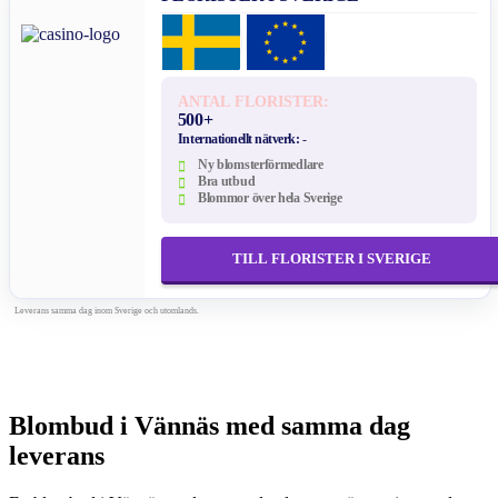
ANTAL FLORISTER:
500+
Internationellt nätverk:
-
Ny blomsterförmedlare
Bra utbud
Blommor över hela Sverige
TILL FLORISTER I SVERIGE
Leverans samma dag inom Sverige och utomlands.
Blombud i Vännäs med samma dag
leverans