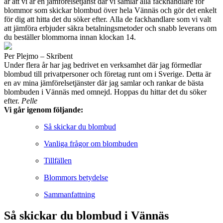
är att vi är en jämförelsetjänst där vi samlar alla fackhandlare för
blommor som skickar blombud över hela Vännäs och gör det enkelt
för dig att hitta det du söker efter. Alla de fackhandlare som vi valt
att jämföra erbjuder säkra betalningsmetoder och snabb leverans om
du beställer blommorna innan klockan 14.
Per Plejmo – Skribent
Under flera år har jag bedrivet en verksamhet där jag förmedlar
blombud till privatpersoner och företag runt om i Sverige. Detta är
en av mina jämförelsetjänster där jag samlar och rankar de bästa
blombuden i Vännäs med omnejd. Hoppas du hittar det du söker
efter.
Pelle
Vi går igenom följande:
Så skickar du blombud
Vanliga frågor om blombuden
Tillfällen
Blommors betydelse
Sammanfattning
Så skickar du blombud i Vännäs