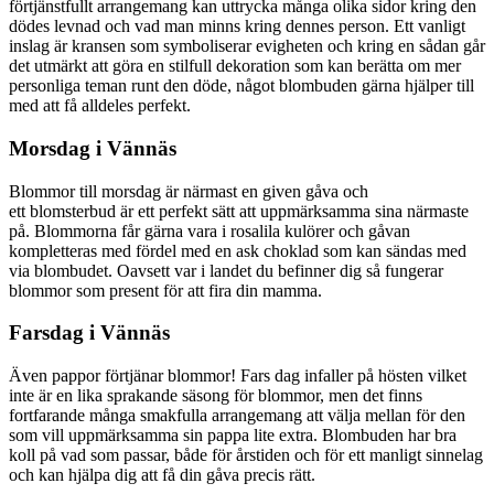
förtjänstfullt arrangemang kan uttrycka många olika sidor kring den
dödes levnad och vad man minns kring dennes person. Ett vanligt
inslag är kransen som symboliserar evigheten och kring en sådan går
det utmärkt att göra en stilfull dekoration som kan berätta om mer
personliga teman runt den döde, något blombuden gärna hjälper till
med att få alldeles perfekt.
Morsdag i Vännäs
Blommor till morsdag är närmast en given gåva och
ett blomsterbud är ett perfekt sätt att uppmärksamma sina närmaste
på. Blommorna får gärna vara i rosalila kulörer och gåvan
kompletteras med fördel med en ask choklad som kan sändas med
via blombudet. Oavsett var i landet du befinner dig så fungerar
blommor som present för att fira din mamma.
Farsdag i Vännäs
Även pappor förtjänar blommor! Fars dag infaller på hösten vilket
inte är en lika sprakande säsong för blommor, men det finns
fortfarande många smakfulla arrangemang att välja mellan för den
som vill uppmärksamma sin pappa lite extra. Blombuden har bra
koll på vad som passar, både för årstiden och för ett manligt sinnelag
och kan hjälpa dig att få din gåva precis rätt.