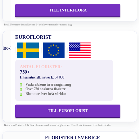
TILL INTERFLORA
Beställ blommor innan klockan 14 och leveransen sker samma dag.
EUROFLORIST
ANTAL FLORISTER:
750+
Internationellt nätverk:
54 000
Vackra blomsterarrangemang
Över 750 anslutna florister
Blommor över hela världen
TILL EUROFLORIST
Betala med Swish och få dina blommor med samma dag leverans. Euroflorist levererar över hela världen.
FLORISTER I SVERIGE