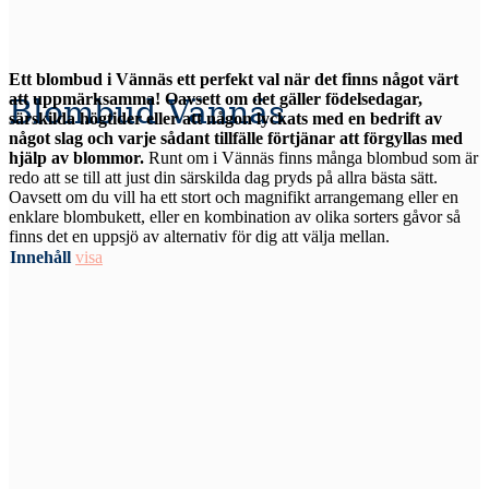
Ett blombud i Vännäs ett perfekt val när det finns något värt
att uppmärksamma! Oavsett om det gäller födelsedagar,
Blombud Vännäs
särskilda högtider eller att någon lyckats med en bedrift av
något slag och varje sådant tillfälle förtjänar att förgyllas med
hjälp av blommor.
Runt om i Vännäs finns många blombud som är
redo att se till att just din särskilda dag pryds på allra bästa sätt.
Oavsett om du vill ha ett stort och magnifikt arrangemang eller en
enklare blombukett, eller en kombination av olika sorters gåvor så
finns det en uppsjö av alternativ för dig att välja mellan.
Innehåll
visa