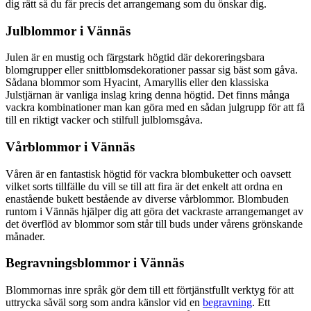
dig rätt så du får precis det arrangemang som du önskar dig.
Julblommor i Vännäs
Julen är en mustig och färgstark högtid där dekoreringsbara
blomgrupper eller snittblomsdekorationer passar sig bäst som gåva.
Sådana blommor som Hyacint, Amaryllis eller den klassiska
Julstjärnan är vanliga inslag kring denna högtid. Det finns många
vackra kombinationer man kan göra med en sådan julgrupp för att få
till en riktigt vacker och stilfull julblomsgåva.
Vårblommor i Vännäs
Våren är en fantastisk högtid för vackra blombuketter och oavsett
vilket sorts tillfälle du vill se till att fira är det enkelt att ordna en
enastående bukett bestående av diverse vårblommor. Blombuden
runtom i Vännäs hjälper dig att göra det vackraste arrangemanget av
det överflöd av blommor som står till buds under vårens grönskande
månader.
Begravningsblommor i Vännäs
Blommornas inre språk gör dem till ett förtjänstfullt verktyg för att
uttrycka såväl sorg som andra känslor vid en
begravning
. Ett