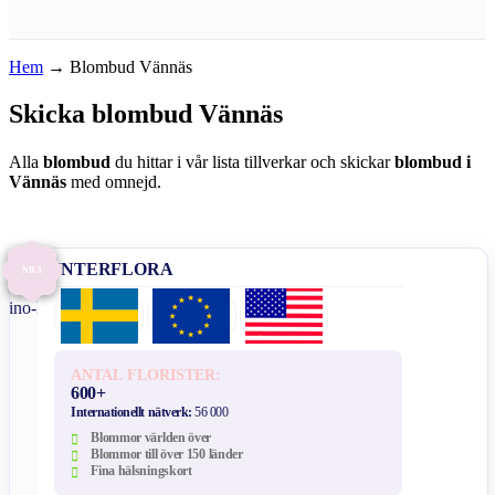
Hem
→
Blombud Vännäs
Skicka blombud Vännäs
Alla
blombud
du hittar i vår lista tillverkar och skickar
blombud i
Vännäs
med omnejd.
INTERFLORA
NR 1
ANTAL FLORISTER:
600+
Internationellt nätverk:
56 000
Blommor världen över
Blommor till över 150 länder
Fina hälsningskort