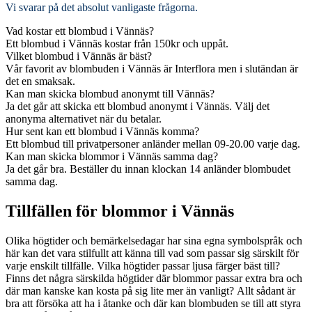
Vi svarar på det absolut vanligaste frågorna
.
Vad kostar ett blombud i Vännäs?
Ett blombud i Vännäs kostar från 150kr och uppåt.
Vilket blombud i Vännäs är bäst?
Vår favorit av blombuden i Vännäs är Interflora men i slutändan är
det en smaksak.
Kan man skicka blombud anonymt till Vännäs?
Ja det går att skicka ett blombud anonymt i Vännäs. Välj det
anonyma alternativet när du betalar.
Hur sent kan ett blombud i Vännäs komma?
Ett blombud till privatpersoner anländer mellan 09-20.00 varje dag.
Kan man skicka blommor i Vännäs samma dag?
Ja det går bra. Beställer du innan klockan 14 anländer blombudet
samma dag.
Tillfällen för blommor i Vännäs
Olika högtider och bemärkelsedagar har sina egna symbolspråk och
här kan det vara stilfullt att känna till vad som passar sig särskilt för
varje enskilt tillfälle. Vilka högtider passar ljusa färger bäst till?
Finns det några särskilda högtider där blommor passar extra bra och
där man kanske kan kosta på sig lite mer än vanligt? Allt sådant är
bra att försöka att ha i åtanke och där kan blombuden se till att styra