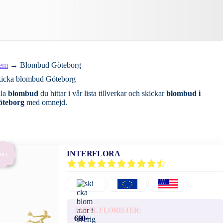
em
→
Blombud Göteborg
icka blombud Göteborg
lla
blombud
du hittar i vår lista tillverkar och skickar
blombud i
öteborg
med omnejd.
INTERFLORA
NR 1
ANTAL FLORISTER:
600+