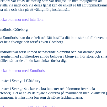
terflora var ett av de företag som var tidigast ute med möjligheten att
ställa via nätet och via deras tjänst kan du enkelt se till att uppmärksa
na nära och kära på ett väldigt förtjänstfullt sätt.
icka blommor med Interflora
roflorist Göteborg
a Euroflorist kan du enkelt och lätt beställa ditt blomsterbud för leveran
er hela Sverige och förstås även Göteborg.
roflorist var först ut med nätbaserade blombud och har därmed god
farenhet med att tillgodose allt du behöver i blomväg. För stora och små
llfällen så har de allt du kan tänkas önska dig.
icka blommor med Euroflorist
orister i Sverige i Göteborg
orister i Sverige skickar vackra buketter och blommor över hela
teborg. Det är en av de nyare aktörerna på marknaden med kvaliteten 
ommorna är minst lika bra som de större fackhandlarna.