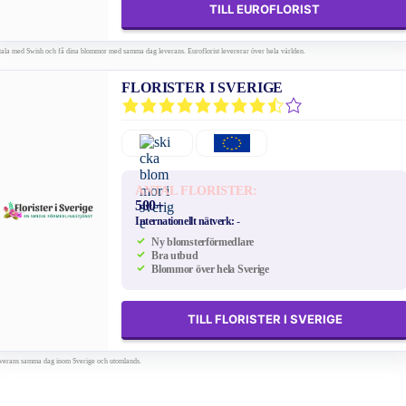
TILL EUROFLORIST
tala med Swish och få dina blommor med samma dag leverans. Euroflorist levererar över hela världen.
FLORISTER I SVERIGE
ANTAL FLORISTER:
500+
Internationellt nätverk:
-
Ny blomsterförmedlare
Bra utbud
Blommor över hela Sverige
TILL FLORISTER I SVERIGE
verans samma dag inom Sverige och utomlands.