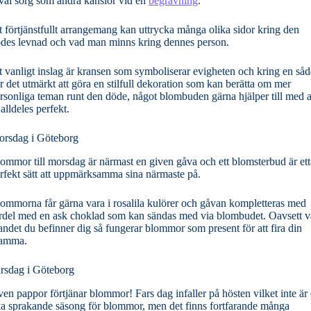
väl sorg som andra känslor vid en
begravning
.
t förtjänstfullt arrangemang kan uttrycka många olika sidor kring den
des levnad och vad man minns kring dennes person.
t vanligt inslag är kransen som symboliserar evigheten och kring en så
r det utmärkt att göra en stilfull dekoration som kan berätta om mer
rsonliga teman runt den döde, något blombuden gärna hjälper till med a
 alldeles perfekt.
rsdag i Göteborg
ommor till morsdag är närmast en given gåva och ett blomsterbud är ett
rfekt sätt att uppmärksamma sina närmaste på.
ommorna får gärna vara i rosalila kulörer och gåvan kompletteras med
rdel med en ask choklad som kan sändas med via blombudet. Oavsett v
landet du befinner dig så fungerar blommor som present för att fira din
amma.
rsdag i Göteborg
en pappor förtjänar blommor! Fars dag infaller på hösten vilket inte är
ka sprakande säsong för blommor, men det finns fortfarande många