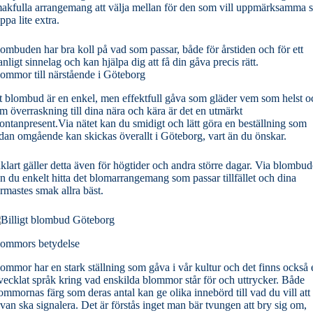
akfulla arrangemang att välja mellan för den som vill uppmärksamma s
ppa lite extra.
ombuden har bra koll på vad som passar, både för årstiden och för ett
nligt sinnelag och kan hjälpa dig att få din gåva precis rätt.
ommor till närstående i Göteborg
t blombud är en enkel, men effektfull gåva som gläder vem som helst o
m överraskning till dina nära och kära är det en utmärkt
ontanpresent.Via nätet kan du smidigt och lätt göra en beställning som
dan omgående kan skickas överallt i Göteborg, vart än du önskar.
klart gäller detta även för högtider och andra större dagar. Via blombu
n du enkelt hitta det blomarrangemang som passar tillfället och dina
rmastes smak allra bäst.
ommors betydelse
ommor har en stark ställning som gåva i vår kultur och det finns också e
vecklat språk kring vad enskilda blommor står för och uttrycker. Både
ommornas färg som deras antal kan ge olika innebörd till vad du vill att
van ska signalera. Det är förstås inget man bär tvungen att bry sig om,