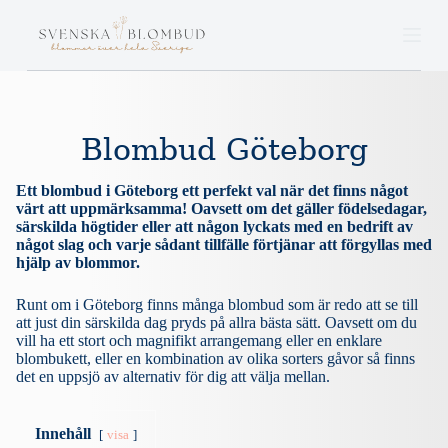
S
k
i
p
t
o
c
Blombud Göteborg
o
n
t
Ett blombud i Göteborg ett perfekt val när det finns något
e
värt att uppmärksamma! Oavsett om det gäller födelsedagar,
n
särskilda högtider eller att någon lyckats med en bedrift av
t
något slag och varje sådant tillfälle förtjänar att förgyllas med
hjälp av blommor.
Runt om i Göteborg finns många blombud som är redo att se till
att just din särskilda dag pryds på allra bästa sätt. Oavsett om du
vill ha ett stort och magnifikt arrangemang eller en enklare
blombukett, eller en kombination av olika sorters gåvor så finns
det en uppsjö av alternativ för dig att välja mellan.
Innehåll
visa