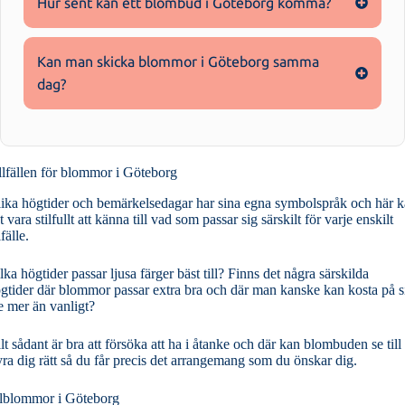
Hur sent kan ett blombud i Göteborg komma?
Kan man skicka blommor i Göteborg samma
dag?
llfällen för blommor i Göteborg
ika högtider och bemärkelsedagar har sina egna symbolspråk och här 
t vara stilfullt att känna till vad som passar sig särskilt för varje enskilt
lfälle.
lka högtider passar ljusa färger bäst till? Finns det några särskilda
gtider där blommor passar extra bra och där man kanske kan kosta på s
te mer än vanligt?
lt sådant är bra att försöka att ha i åtanke och där kan blombuden se till 
yra dig rätt så du får precis det arrangemang som du önskar dig.
lblommor i Göteborg