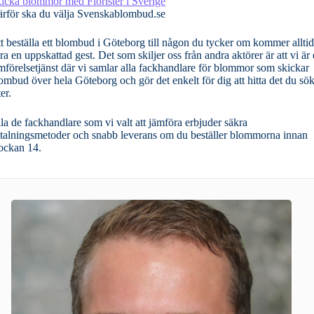
icka blommor med Florister i Sverige
rför ska du välja Svenskablombud.se
t beställa ett blombud i Göteborg till någon du tycker om kommer alltid
ra en uppskattad gest. Det som skiljer oss från andra aktörer är att vi är
mförelsetjänst där vi samlar alla fackhandlare för blommor som skickar
ombud över hela Göteborg och gör det enkelt för dig att hitta det du sö
ter.
la de fackhandlare som vi valt att jämföra erbjuder säkra
talningsmetoder och snabb leverans om du beställer blommorna innan
ockan 14.