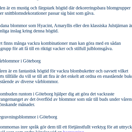
len är en mustig och färgstark högtid där dekoreringsbara blomgrupper
ler snittblomsdekorationer passar sig bäst som gåva.
dana blommor som Hyacint, Amaryllis eller den klassiska Julstjärnan ä
nliga inslag kring denna högtid.
t finns många vackra kombinationer man kan göra med en sådan
lgrupp för att få till en riktigt vacker och stilfull julblomsgåva.
rblommor i Göteborg
ren är en fantastisk högtid för vackra blombuketter och oavsett vilket
rts tillfälle du vill se till att fira är det enkelt att ordna en enastående buk
stående av diverse vårblommor.
ombuden runtom i Göteborg hjälper dig att göra det vackraste
rangemanget av det överflöd av blommor som står till buds under våren
önskande månader.
gravningsblommor i Göteborg
ommornas inre språk gör dem till ett förtjänstfullt verktyg för att uttryc