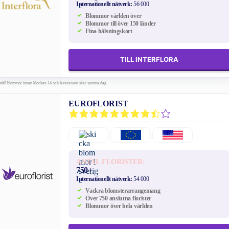
Internationellt nätverk:
56 000
Blommor världen över
Blommor till över 150 länder
Fina hälsningskort
TILL INTERFLORA
ställ blommor innan klockan 14 och leveransen sker samma dag.
EUROFLORIST
ANTAL FLORISTER:
750+
Internationellt nätverk:
54 000
Vackra blomsterarrangemang
Över 750 anslutna florister
Blommor över hela världen