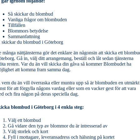
 går igenom följande:
Så skickar du blombud
Vanliga frågor om blombuden
Tillfällen
Blommors betydelse
Sammanfattning
 skickar du blombud i Göteborg
 många nättjänsterna gör det enklare än någonsin att skicka ett blombu
teborg. Gå in, välj ditt arrangemang, beställ och låt sedan tjänsterna
öta resten. Var du än vill skicka din gåva så kommer Blombudet ha
jlighet att komma fram samma dag.
 vem du än vill överraska eller muntra upp så är blombuden en utmärkt
änst för att förgylla någons vardag eller som en vacker gest för att vara
d och fira någon på deras speciella dag.
icka blombud i Göteborg i 4 enkla steg:
Välj ett blombud
Gå vidare den typ av blommor du är intresserad av
Välj storlek och kort
Fyll i mottagare, leveransadress och hälsning på kortet