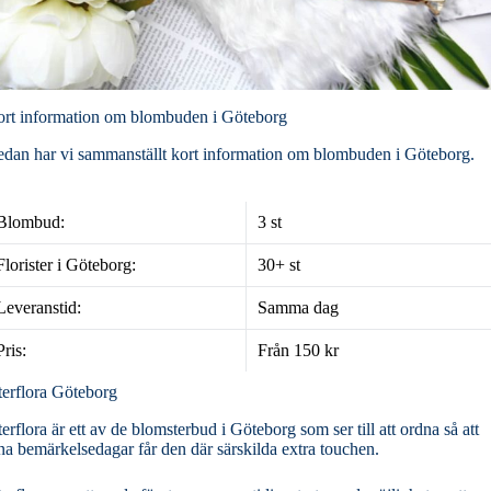
rt information om blombuden i Göteborg
dan har vi sammanställt kort information om blombuden i Göteborg.
Blombud:
3 st
Florister i Göteborg:
30+ st
Leveranstid:
Samma dag
Pris:
Från 150 kr
terflora Göteborg
terflora är ett av de blomsterbud i Göteborg som ser till att ordna så att
na bemärkelsedagar får den där särskilda extra touchen.