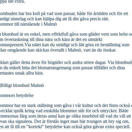
ppa lite extra.
ombuden har bra koll på vad som passar, både för årstiden och för ett
nligt sinnelag och kan hjälpa dig att få din gåva precis rätt.
ommor till närstående i Malmö
t blombud är en enkel, men effektfull gåva som gläder vem som helst o
m överraskning till dina nära och kära är det en utmärkt
ontanpresent.Via nätet kan du smidigt och lätt göra en beställning som
dan omgående kan skickas överallt i Malmö, vart än du önskar.
klart gäller detta även för högtider och andra större dagar. Via blombu
n du enkelt hitta det blomarrangemang som passar tillfället och dina
rmastes smak allra bäst.
ommors betydelse
ommor har en stark ställning som gåva i vår kultur och det finns också e
vecklat språk kring vad enskilda blommor står för och uttrycker. Både
ommornas färg som deras antal kan ge olika innebörd till vad du vill att
van ska signalera. Det är förstås inget man bär tvungen att bry sig om,
n att få till en ”korrekt” betydelse kan också göra gåvan extra speciell.