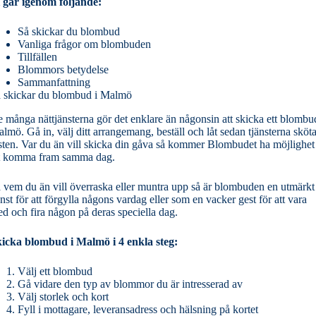
 går igenom följande:
Så skickar du blombud
Vanliga frågor om blombuden
Tillfällen
Blommors betydelse
Sammanfattning
 skickar du blombud i Malmö
 många nättjänsterna gör det enklare än någonsin att skicka ett blombu
lmö. Gå in, välj ditt arrangemang, beställ och låt sedan tjänsterna sköt
sten. Var du än vill skicka din gåva så kommer Blombudet ha möjlighet
t komma fram samma dag.
 vem du än vill överraska eller muntra upp så är blombuden en utmärkt
änst för att förgylla någons vardag eller som en vacker gest för att vara
d och fira någon på deras speciella dag.
icka blombud i Malmö i 4 enkla steg:
Välj ett blombud
Gå vidare den typ av blommor du är intresserad av
Välj storlek och kort
Fyll i mottagare, leveransadress och hälsning på kortet