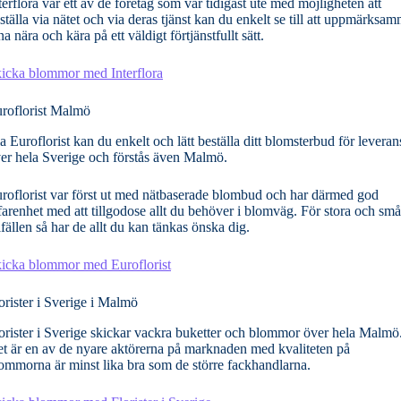
terflora var ett av de företag som var tidigast ute med möjligheten att
ställa via nätet och via deras tjänst kan du enkelt se till att uppmärksa
na nära och kära på ett väldigt förtjänstfullt sätt.
icka blommor med Interflora
roflorist Malmö
a Euroflorist kan du enkelt och lätt beställa ditt blomsterbud för leveran
er hela Sverige och förstås även Malmö.
roflorist var först ut med nätbaserade blombud och har därmed god
farenhet med att tillgodose allt du behöver i blomväg. För stora och små
llfällen så har de allt du kan tänkas önska dig.
icka blommor med Euroflorist
orister i Sverige i Malmö
orister i Sverige skickar vackra buketter och blommor över hela Malmö
t är en av de nyare aktörerna på marknaden med kvaliteten på
ommorna är minst lika bra som de större fackhandlarna.