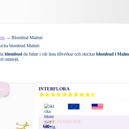
em
→
Blombud Malmö
kicka blombud Malmö
lla
blombud
du hittar i vår lista tillverkar och skickar
blombud i Malm
d omnejd.
INTERFLORA
NR 1
ANTAL FLORISTER:
600+