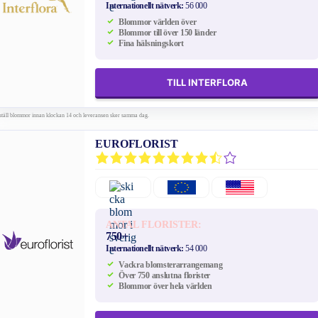
Internationellt nätverk:
56 000
Blommor världen över
Blommor till över 150 länder
Fina hälsningskort
TILL INTERFLORA
ställ blommor innan klockan 14 och leveransen sker samma dag.
EUROFLORIST
ANTAL FLORISTER:
750+
Internationellt nätverk:
54 000
Vackra blomsterarrangemang
Över 750 anslutna florister
Blommor över hela världen