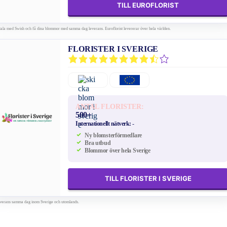
TILL EUROFLORIST
tala med Swish och få dina blommor med samma dag leverans. Euroflorist levererar över hela världen.
FLORISTER I SVERIGE
ANTAL FLORISTER:
500+
Internationellt nätverk:
-
Ny blomsterförmedlare
Bra utbud
Blommor över hela Sverige
TILL FLORISTER I SVERIGE
verans samma dag inom Sverige och utomlands.