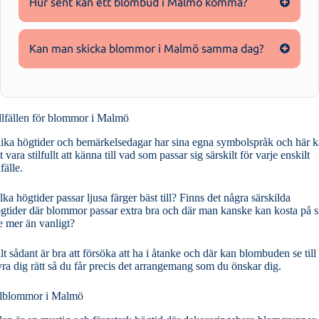
Hur sent kan ett blombud i Malmö komma?
Kan man skicka blommor i Malmö samma dag?
llfällen för blommor i Malmö
ika högtider och bemärkelsedagar har sina egna symbolspråk och här 
t vara stilfullt att känna till vad som passar sig särskilt för varje enskilt
lfälle.
lka högtider passar ljusa färger bäst till? Finns det några särskilda
gtider där blommor passar extra bra och där man kanske kan kosta på s
te mer än vanligt?
lt sådant är bra att försöka att ha i åtanke och där kan blombuden se till 
yra dig rätt så du får precis det arrangemang som du önskar dig.
lblommor i Malmö