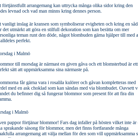
t förtjänstfullt arrangemang kan uttrycka många olika sidor kring den
des levnad och vad man minns kring dennes person.
t vanligt inslag är kransen som symboliserar evigheten och kring en så
r det utmärkt att göra en stilfull dekoration som kan berätta om mer
rsonliga teman runt den döde, något blombuden gärna hjälper till med a
 alldeles perfekt.
orsdag i Malmö
ommor till morsdag är närmast en given gåva och ett blomsterbud är ett
rfekt sätt att uppmärksamma sina närmaste på.
ommorna får gärna vara i rosalila kulörer och gåvan kompletteras med
rdel med en ask choklad som kan sändas med via blombudet. Oavsett v
landet du befinner dig så fungerar blommor som present för att fira din
amma.
rsdag i Malmö
en pappor förtjänar blommor! Fars dag infaller på hösten vilket inte är
ka sprakande säsong för blommor, men det finns fortfarande många
akfulla arrangemang att välja mellan för den som vill uppmärksamma s