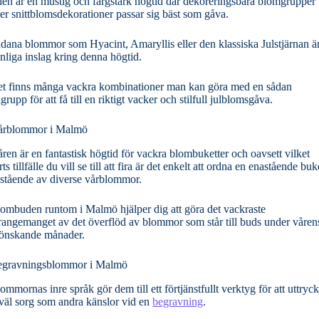
len är en mustig och färgstark högtid där dekoreringsbara blomgrupper
ler snittblomsdekorationer passar sig bäst som gåva.
dana blommor som Hyacint, Amaryllis eller den klassiska Julstjärnan ä
nliga inslag kring denna högtid.
t finns många vackra kombinationer man kan göra med en sådan
lgrupp för att få till en riktigt vacker och stilfull julblomsgåva.
årblommor i Malmö
ren är en fantastisk högtid för vackra blombuketter och oavsett vilket
rts tillfälle du vill se till att fira är det enkelt att ordna en enastående buk
stående av diverse vårblommor.
ombuden runtom i Malmö hjälper dig att göra det vackraste
rangemanget av det överflöd av blommor som står till buds under våren
önskande månader.
gravningsblommor i Malmö
ommornas inre språk gör dem till ett förtjänstfullt verktyg för att uttryc
väl sorg som andra känslor vid en
begravning
.