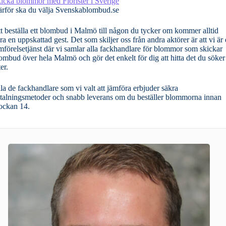
icka blommor med Florister i Sverige
rför ska du välja Svenskablombud.se
t beställa ett blombud i Malmö till någon du tycker om kommer alltid
ra en uppskattad gest. Det som skiljer oss från andra aktörer är att vi är
mförelsetjänst där vi samlar alla fackhandlare för blommor som skickar
ombud över hela Malmö och gör det enkelt för dig att hitta det du söker
ter.
la de fackhandlare som vi valt att jämföra erbjuder säkra
talningsmetoder och snabb leverans om du beställer blommorna innan
ockan 14.