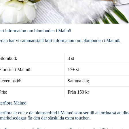
rt information om blombuden i Malmö
dan har vi sammanställt kort information om blombuden i Malmö.
Blombud:
3 st
Florister i Malmö:
17+ st
Leveranstid:
Samma dag
Pris:
Från 150 kr
terflora Malmö
terflora är ett av de blomsterbud i Malmö som ser till att ordna så att din
märkelsedagar får den där särskilda extra touchen.