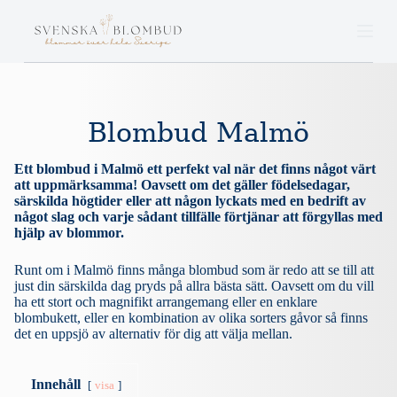
S
k
i
p
t
o
c
Blombud Malmö
o
n
t
Ett blombud i Malmö ett perfekt val när det finns något värt
e
att uppmärksamma! Oavsett om det gäller födelsedagar,
n
särskilda högtider eller att någon lyckats med en bedrift av
t
något slag och varje sådant tillfälle förtjänar att förgyllas med
hjälp av blommor.
Runt om i Malmö finns många blombud som är redo att se till att
just din särskilda dag pryds på allra bästa sätt. Oavsett om du vill
ha ett stort och magnifikt arrangemang eller en enklare
blombukett, eller en kombination av olika sorters gåvor så finns
det en uppsjö av alternativ för dig att välja mellan.
Innehåll
visa