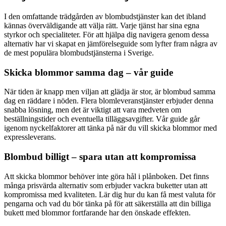
I den omfattande trädgården av blombudstjänster kan det ibland
kännas överväldigande att välja rätt. Varje tjänst har sina egna
styrkor och specialiteter. För att hjälpa dig navigera genom dessa
alternativ har vi skapat en jämförelseguide som lyfter fram några av
de mest populära blombudstjänsterna i Sverige.
Skicka blommor samma dag – vår guide
När tiden är knapp men viljan att glädja är stor, är blombud samma
dag en räddare i nöden. Flera blomleveranstjänster erbjuder denna
snabba lösning, men det är viktigt att vara medveten om
beställningstider och eventuella tilläggsavgifter. Vår guide går
igenom nyckelfaktorer att tänka på när du vill skicka blommor med
expressleverans.
Blombud billigt – spara utan att kompromissa
Att skicka blommor behöver inte göra hål i plånboken. Det finns
många prisvärda alternativ som erbjuder vackra buketter utan att
kompromissa med kvaliteten. Lär dig hur du kan få mest valuta för
pengarna och vad du bör tänka på för att säkerställa att din billiga
bukett med blommor fortfarande har den önskade effekten.