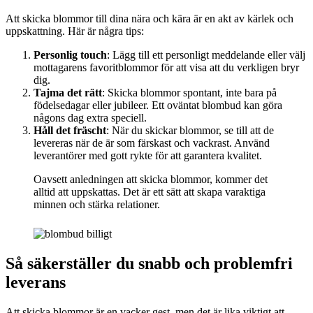
Att skicka blommor till dina nära och kära är en akt av kärlek och
uppskattning. Här är några tips:
Personlig touch
: Lägg till ett personligt meddelande eller välj
mottagarens favoritblommor för att visa att du verkligen bryr
dig.
Tajma det rätt
: Skicka blommor spontant, inte bara på
födelsedagar eller jubileer. Ett oväntat blombud kan göra
någons dag extra speciell.
Håll det fräscht
: När du skickar blommor, se till att de
levereras när de är som färskast och vackrast. Använd
leverantörer med gott rykte för att garantera kvalitet.
Oavsett anledningen att skicka blommor, kommer det
alltid att uppskattas. Det är ett sätt att skapa varaktiga
minnen och stärka relationer.
Så säkerställer du snabb och problemfri
leverans
Att skicka blommor är en vacker gest, men det är lika viktigt att