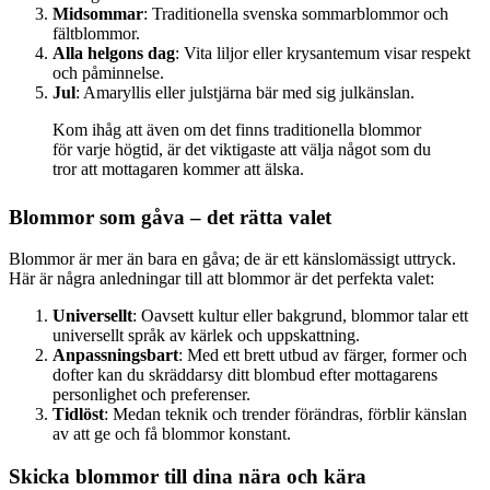
Midsommar
: Traditionella svenska sommarblommor och
fältblommor.
Alla helgons dag
: Vita liljor eller krysantemum visar respekt
och påminnelse.
Jul
: Amaryllis eller julstjärna bär med sig julkänslan.
Kom ihåg att även om det finns traditionella blommor
för varje högtid, är det viktigaste att välja något som du
tror att mottagaren kommer att älska.
Blommor som gåva – det rätta valet
Blommor är mer än bara en gåva; de är ett känslomässigt uttryck.
Här är några anledningar till att blommor är det perfekta valet:
Universellt
: Oavsett kultur eller bakgrund, blommor talar ett
universellt språk av kärlek och uppskattning.
Anpassningsbart
: Med ett brett utbud av färger, former och
dofter kan du skräddarsy ditt blombud efter mottagarens
personlighet och preferenser.
Tidlöst
: Medan teknik och trender förändras, förblir känslan
av att ge och få blommor konstant.
Skicka blommor till dina nära och kära