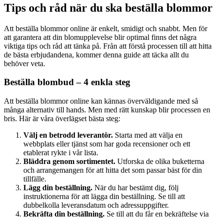
Tips och råd när du ska beställa blommor
Att beställa blommor online är enkelt, smidigt och snabbt. Men för
att garantera att din blomupplevelse blir optimal finns det några
viktiga tips och råd att tänka på. Från att förstå processen till att hitta
de bästa erbjudandena, kommer denna guide att täcka allt du
behöver veta.
Beställa blombud – 4 enkla steg
Att beställa blommor online kan kännas överväldigande med så
många alternativ till hands. Men med rätt kunskap blir processen en
bris. Här är våra överlägset bästa steg:
Välj en betrodd leverantör.
Starta med att välja en
webbplats eller tjänst som har goda recensioner och ett
etablerat rykte i vår lista.
Bläddra genom sortimentet.
Utforska de olika buketterna
och arrangemangen för att hitta det som passar bäst för din
tillfälle.
Lägg din beställning.
När du har bestämt dig, följ
instruktionerna för att lägga din beställning. Se till att
dubbelkolla leveransdatum och adressuppgifter.
Bekräfta din beställning.
Se till att du får en bekräftelse via