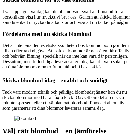
I vår upptagna vardag kan det ibland vara svårt att finna tid för att
personligen visa hur mycket vi bryr oss. Genom att skicka blommor
kan du enkelt uttrycka dina känslor och visa att du tänker på någon.
Fördelarna med att skicka blombud
Det är inte bara den estetiska skönheten hos blommor som gör dem
till en eftertraktad gåva. Att skicka blommor är också en tidseffektiv
och bekväm lösning, speciellt när du inte kan vara där personligen.
Dessutom, med tillförlitliga leveransalternativ, kan du vara säker på
att dina blommor kommer fram i tid och i bästa skick.
Skicka blombud idag – snabbt och smidigt
Tack vare modern teknik och pålitliga blombudstjänster kan du nu
skicka blommor med bara några klick. Oavsett om det är en sista
minuten-present eller ett välplanerat blombud, finns det alternativ
som garanterar att dina blommor levereras samma dag.
Välj rätt blombud – en jämförelse