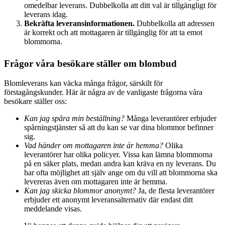
omedelbar leverans. Dubbelkolla att ditt val är tillgängligt för
leverans idag.
Bekräfta leveransinformationen.
Dubbelkolla att adressen
är korrekt och att mottagaren är tillgänglig för att ta emot
blommorna.
Frågor våra besökare ställer om blombud
Blomleverans kan väcka många frågor, särskilt för
förstagångskunder. Här är några av de vanligaste frågorna våra
besökare ställer oss:
Kan jag spåra min beställning?
Många leverantörer erbjuder
spårningstjänster så att du kan se var dina blommor befinner
sig.
Vad händer om mottagaren inte är hemma?
Olika
leverantörer har olika policyer. Vissa kan lämna blommorna
på en säker plats, medan andra kan kräva en ny leverans. Du
har ofta möjlighet att själv ange om du vill att blommorna ska
levereras även om mottagaren inte är hemma.
Kan jag skicka blommor anonymt?
Ja, de flesta leverantörer
erbjuder ett anonymt leveransalternativ där endast ditt
meddelande visas.