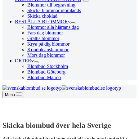
Blommor till begravning
Skicka blommor utomlands
Skicka choklad
BESTÄLLA BLOMMOR
Blommor alla hjärtans dag
Fars dag blommor
Grattis blommor
Krya på dig blommor
Kondoleansblommor
Mors dag blommor
ORTER
Blombud Stockholm
Blombud Göteborg
Blombud Malmö
Menu
Skicka blombud över hela Sverige
Att skicka blombud har länge varit ett av de mest omtyckta