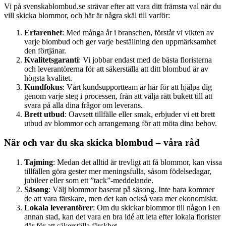
Vi på svenskablombud.se strävar efter att vara ditt främsta val när du
vill skicka blommor, och här är några skäl till varför:
Erfarenhet
: Med många år i branschen, förstår vi vikten av
varje blombud och ger varje beställning den uppmärksamhet
den förtjänar.
Kvalitetsgaranti
: Vi jobbar endast med de bästa floristerna
och leverantörerna för att säkerställa att ditt blombud är av
högsta kvalitet.
Kundfokus
: Vårt kundsupportteam är här för att hjälpa dig
genom varje steg i processen, från att välja rätt bukett till att
svara på alla dina frågor om leverans.
Brett utbud
: Oavsett tillfälle eller smak, erbjuder vi ett brett
utbud av blommor och arrangemang för att möta dina behov.
När och var du ska skicka blombud – våra råd
Tajming
: Medan det alltid är trevligt att få blommor, kan vissa
tillfällen göra gester mer meningsfulla, såsom födelsedagar,
jubileer eller som ett ”tack”-meddelande.
Säsong
: Välj blommor baserat på säsong. Inte bara kommer
de att vara färskare, men det kan också vara mer ekonomiskt.
Lokala leverantörer
: Om du skickar blommor till någon i en
annan stad, kan det vara en bra idé att leta efter lokala florister
där för att säkerställa färskhet.