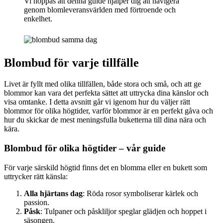
Vi hoppas att denna guide hjälper dig att navigera
genom blomleveransvärlden med förtroende och
enkelhet.
Blombud för varje tillfälle
Livet är fyllt med olika tillfällen, både stora och små, och att ge
blommor kan vara det perfekta sättet att uttrycka dina känslor och
visa omtanke. I detta avsnitt går vi igenom hur du väljer rätt
blommor för olika högtider, varför blommor är en perfekt gåva och
hur du skickar de mest meningsfulla buketterna till dina nära och
kära.
Blombud för olika högtider – vår guide
För varje särskild högtid finns det en blomma eller en bukett som
uttrycker rätt känsla:
Alla hjärtans dag
: Röda rosor symboliserar kärlek och
passion.
Påsk
: Tulpaner och påskliljor speglar glädjen och hoppet i
säsongen.