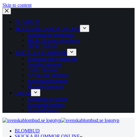
Skip to content
BLOMBUD
SKICKA BLOMMOR ONLINE
Blommor till begravning
Skicka blommor utomlands
Skicka choklad
BESTÄLLA BLOMMOR
Blommor alla hjärtans dag
Fars dag blommor
Grattis blommor
Krya på dig blommor
Kondoleansblommor
Mors dag blommor
ORTER
Blombud Stockholm
Blombud Göteborg
Blombud Malmö
BLOMBUD
SKICKA BLOMMOR ONLINE