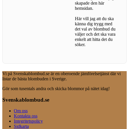
skapade den här
hemsidan.
Här vill jag att du ska
känna dig trygg med
det val av blombud du
väljer och det ska vara
enkelt att hitta det du
söker.
Vi på Svenskablombud.se är en oberoende jämförelsetjänst där vi
listar de bästa blombuden i Sverige.
Gör som tusentals andra och skicka blommor på nätet idag!
Svenskablombud.se
Om oss
Kontakta oss
Integritetspolicy
Sidkarta