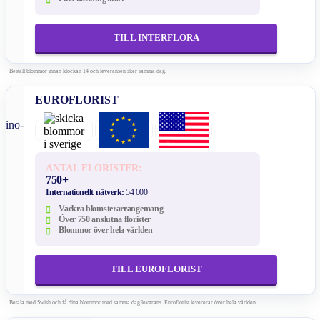
TILL INTERFLORA
Beställ blommor innan klockan 14 och leveransen sker samma dag.
EUROFLORIST
ANTAL FLORISTER:
750+
Internationellt nätverk:
54 000
Vackra blomsterarrangemang
Över 750 anslutna florister
Blommor över hela världen
TILL EUROFLORIST
Betala med Swish och få dina blommor med samma dag leverans. Euroflorist levererar över hela världen.