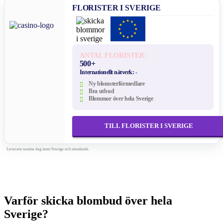
FLORISTER I SVERIGE
ANTAL FLORISTER:
500+
Internationellt nätverk:
-
Ny blomsterförmedlare
Bra utbud
Blommor över hela Sverige
TILL FLORISTER I SVERIGE
Leverans samma dag inom Sverige och utomlands.
Varför skicka blombud över hela
Sverige?