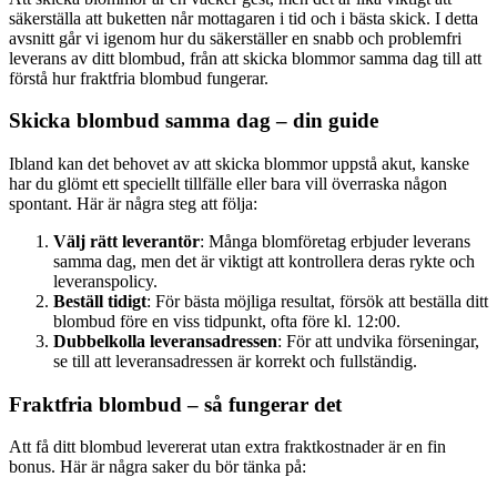
säkerställa att buketten når mottagaren i tid och i bästa skick. I detta
avsnitt går vi igenom hur du säkerställer en snabb och problemfri
leverans av ditt blombud, från att skicka blommor samma dag till att
förstå hur fraktfria blombud fungerar.
Skicka blombud samma dag – din guide
Ibland kan det behovet av att skicka blommor uppstå akut, kanske
har du glömt ett speciellt tillfälle eller bara vill överraska någon
spontant. Här är några steg att följa:
Välj rätt leverantör
: Många blomföretag erbjuder leverans
samma dag, men det är viktigt att kontrollera deras rykte och
leveranspolicy.
Beställ tidigt
: För bästa möjliga resultat, försök att beställa ditt
blombud före en viss tidpunkt, ofta före kl. 12:00.
Dubbelkolla leveransadressen
: För att undvika förseningar,
se till att leveransadressen är korrekt och fullständig.
Fraktfria blombud – så fungerar det
Att få ditt blombud levererat utan extra fraktkostnader är en fin
bonus. Här är några saker du bör tänka på: