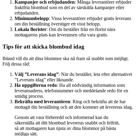
Kampanjer och erbjudanden
: Många leverantörer erbjuder
fraktfria blombud som en del av särskilda kampanjer eller
erbjudanden.
Minimumbelopp
: Vissa leverantörer erbjuder gratis leverans
om din beställning överstiger ett visst belopp.
Lokala florister
: Om du beställer från en florist nära
mottagarens plats kan leveransen ofta vara gratis.
Tips för att skicka blombud idag
Ibland vill du att dina blommor ska nå fram så snabbt som möjligt.
Följ dessa råd:
Välj ”Leverans idag”
: När du beställer, leta efter alternativet
”Leverans idag” eller liknande.
Ha uppgifterna redo
: Ha all nödvändig information som
leveransadress, telefonnummer och meddelande redo för en
smidig process.
Bekräfta med leverantören
: Ring och bekräfta att de har
mottagit din beställning och att den kommer att levereras idag.
Genom att vara förberedd och informerad kan du
säkerställa att ditt blombud levereras snabbt och felfritt,
så att mottagaren kan njuta av dina blommor på bästa
möjliga sätt.