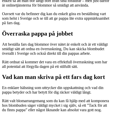
enkelt så att man bor långt bort ifrån sina föräldrar – men just därför
är onlinetjänsterna för blommor så smidigt att använda.
Oavsett var du befinner dig kan du enkelt göra en beställning vart
som helst i Sverige och se till att ge pappa lite extra uppmärksamhet
på fars dag.
Överraska pappa på jobbet
Att beställa fars dag blommor över nätet är enkelt och är ett väldigt
smidigt sätt att ordna en överraskning, Du kan skicka blombudet
överallt i Sverige och också direkt till din pappas arbete.
Rätt ordnat så kommer det vara en effektfull överraskning som har
all potential att förgylla dagen på ett stilfullt sätt.
Vad kan man skriva på ett fars dag kort
En enklare hälsning som uttrycker din uppskattning och vad din
pappa betyder och har betytt för dig räcker väldigt långt.
Rätt valt blomarrangemang som du kan få hjälp med att komponera
hos blombuden säger väldigt mycket i sig själv, så ett ”Tack för att
du finns pappa” eller något liknande kan absolut vara gott nog.