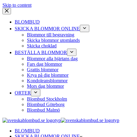
Skip to content
BLOMBUD
SKICKA BLOMMOR ONLINE
Blommor till begravning
Skicka blommor utomlands
Skicka choklad
BESTÄLLA BLOMMOR
Blommor alla hjärtans dag
Fars dag blommor
Grattis blommor
Krya på dig blommor
Kondoleansblommor
Mors dag blommor
ORTER
Blombud Stockholm
Blombud Göteborg
Blombud Malmö
BLOMBUD
SKICKA BLOMMOR ONLINE