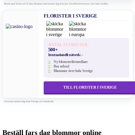
Betala med Swish och få dina blommor med samma dag leverans. Euroflorist levererar över hela världen.
FLORISTER I SVERIGE
ANTAL FLORISTER:
500+
Internationellt nätverk:
-
Ny blomsterförmedlare
Bra utbud
Blommor över hela Sverige
TILL FLORISTER I SVERIGE
Leverans samma dag inom Sverige och utomlands.
Beställ fars dag blommor online