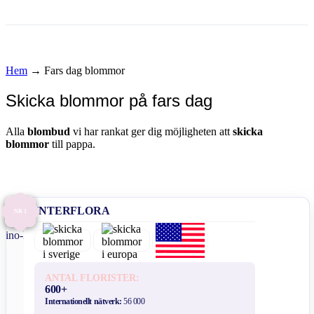
Hem
→
Fars dag blommor
Skicka blommor på fars dag
Alla
blombud
vi har rankat ger dig möjligheten att
skicka
blommor
till pappa.
INTERFLORA
NR 1
ANTAL FLORISTER:
600+
Internationellt nätverk:
56 000