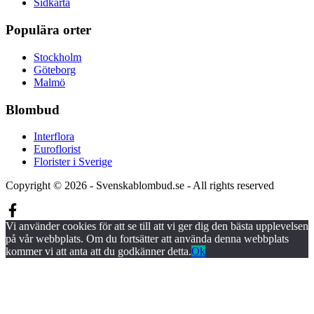
Sidkarta
Populära orter
Stockholm
Göteborg
Malmö
Blombud
Interflora
Euroflorist
Florister i Sverige
Copyright © 2026 - Svenskablombud.se - All rights reserved
Vi använder cookies för att se till att vi ger dig den bästa upplevelsen
på vår webbplats. Om du fortsätter att använda denna webbplats
kommer vi att anta att du godkänner detta.
Ok