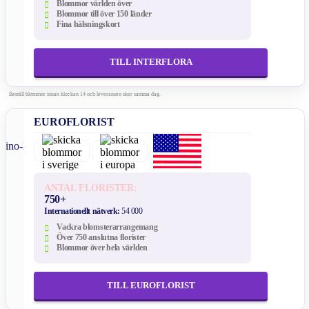
Blommor världen över
Blommor till över 150 länder
Fina hälsningskort
TILL INTERFLORA
Beställ blommor innan klockan 14 och leveransen sker samma dag.
EUROFLORIST
ANTAL FLORISTER:
750+
Internationellt nätverk:
54 000
Vackra blomsterarrangemang
Över 750 anslutna florister
Blommor över hela världen
TILL EUROFLORIST