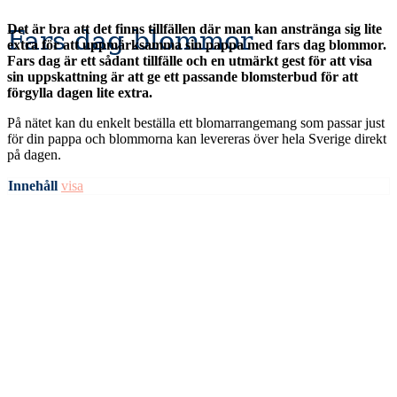
Det är bra att det finns tillfällen där man kan anstränga sig lite
Fars dag blommor
extra för att uppmärksamma sin pappa med fars dag blommor.
Fars dag är ett sådant tillfälle och en utmärkt gest för att visa
sin uppskattning är att ge ett passande blomsterbud för att
förgylla dagen lite extra.
På nätet kan du enkelt beställa ett blomarrangemang som passar just
för din pappa och blommorna kan levereras över hela Sverige direkt
på dagen.
Innehåll
visa