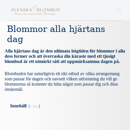
S
k
i
p
t
Blommor alla hjärtans
o
dag
c
o
n
Alla hjärtans dag är den ultimata högtiden för blommor i alla
t
dess former och att överraska din käraste med ett tjusigt
e
blombud är ett utmärkt sätt att uppmärksamma dagen på.
n
t
Blombuden har naturligtvis ett rikt utbud av olika arrangemang
som passar för dagen och oavsett vilken utformning du vill ge
blommorna så kommer du hitta något som passar dig och dina
önskemål.
Innehåll
visa