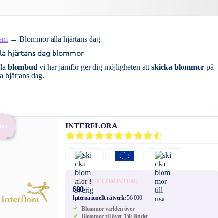
em
→
Blommor alla hjärtans dag
la hjärtans dag blommor
lla
blombud
vi har jämför ger dig möjligheten att
skicka blommor
på
la hjärtans dag.
INTERFLORA
NR 1
ANTAL FLORISTER:
600+
Internationellt nätverk:
56 000
Blommor världen över
Blommor till över 150 länder