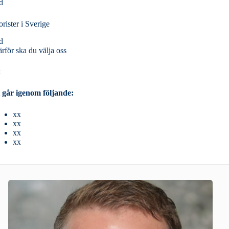
d
orister i Sverige
d
rför ska du välja oss
x
 går igenom följande:
xx
xx
xx
xx