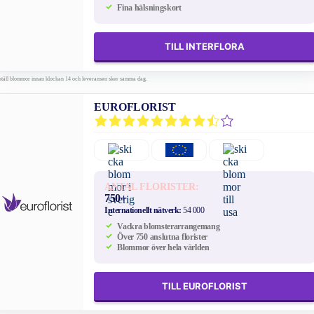
Fina hälsningskort
TILL INTERFLORA
ställ blommor innan klockan 14 och leveransen sker samma dag.
EUROFLORIST
ANTAL FLORISTER:
750+
Internationellt nätverk:
54 000
Vackra blomsterarrangemang
Över 750 anslutna florister
Blommor över hela världen
TILL EUROFLORIST