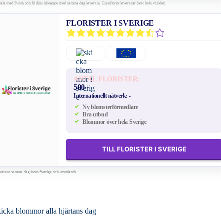
tala med Swish och få dina blommor med samma dag leverans. Euroflorist levererar över hela världen.
FLORISTER I SVERIGE
ANTAL FLORISTER:
500+
Internationellt nätverk:
-
Ny blomsterförmedlare
Bra utbud
Blommor över hela Sverige
TILL FLORISTER I SVERIGE
verans samma dag inom Sverige och utomlands.
icka blommor alla hjärtans dag