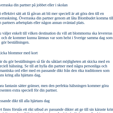
erraska din partner på jobbet eller i skolan
t effektivt sätt att få gåvan att bli mer speciell är att göra den till en
erraskning. Överraska din partner genom att låta Blombudet komma til
n partners arbetsplats eller någon annan oväntad plats.
 väljer enkelt till vilken destination du vill att blommorna ska levereras
ll och de kommer kunna lämnas var som helst i Sverige samma dag som
 gör beställningen.
icka blommor med kort
r du gör beställningen så får du såklart möjligheten att skicka med en
eciell hälsning. Se till att hylla din partner med några personliga och
mantiska ord eller med en passande dikt från den rika traditionen som
nns kring alla hjärtans dag.
ra fantasin sätter gränser, men den perfekta hälsningen kommer göra
esenten extra speciell för din partner.
ssande dikt till alla hjärtans dag
t finns förstås ett rikt utbud av passande dikter att ge till sin käraste kri