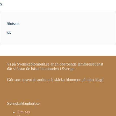
xx
Slutsats
xx
Vi på Svenskablombud.se är en oberoende jämförelsetjänst
där vi listar de bästa blombuden i Sverige.
Gör som tusentals andra och skicka blommor på nätet idag!
Svenskablombud.se
Om oss