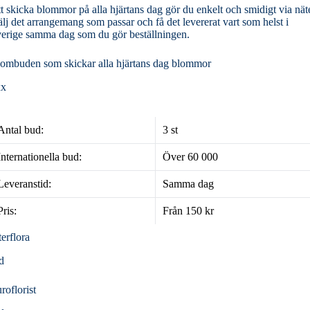
t skicka blommor på alla hjärtans dag gör du enkelt och smidigt via näte
lj det arrangemang som passar och få det levererat vart som helst i
erige samma dag som du gör beställningen.
ombuden som skickar alla hjärtans dag blommor
xx
Antal bud:
3 st
Internationella bud:
Över 60 000
Leveranstid:
Samma dag
Pris:
Från 150 kr
terflora
d
roflorist