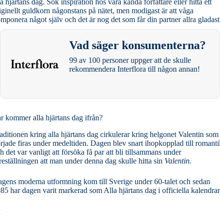
la hjärtans dag. Sök inspiration hos våra kända författare eller hitta ett
iginellt guldkorn någonstans på nätet, men modigast är att våga
mponera något själv och det är nog det som får din partner allra gladast
Vad säger konsumenterna?
99 av 100 personer uppger att de skulle
rekommendera Interflora till någon annan!
r kommer alla hjärtans dag ifrån?
aditionen kring alla hjärtans dag cirkulerar kring helgonet Valentin som
rjade firas under medeltiden. Dagen blev snart ihopkopplad till romanti
h det var vanligt att försöka få par att bli tillsammans under
reställningen att man under denna dag skulle hitta sin
Valentin.
gens moderna utformning kom till Sverige under 60-talet och sedan
85 har dagen varit markerad som Alla hjärtans dag i officiella kalendrar
x