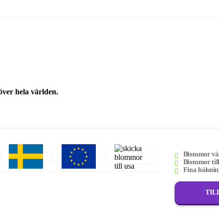
ver hela världen.
Blommor vär
Blommor till
Fina hälsnin
TIL