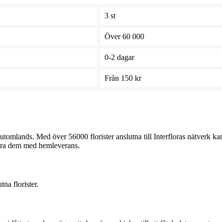
3 st
Över 60 000
0-2 dagar
Från 150 kr
utomlands. Med över 56000 florister anslutna till Interfloras nätverk ka
rera dem med hemleverans.
tna florister.