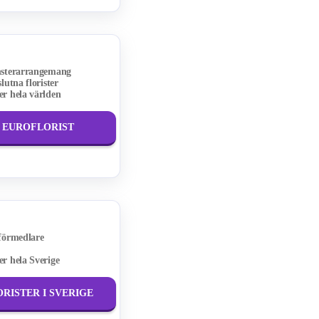
sterarrangemang
lutna florister
r hela världen
L EUROFLORIST
förmedlare
r hela Sverige
ORISTER I SVERIGE