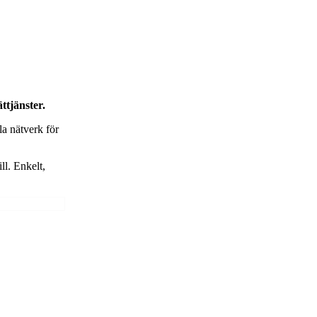
ttjänster.
a nätverk för
ll. Enkelt,