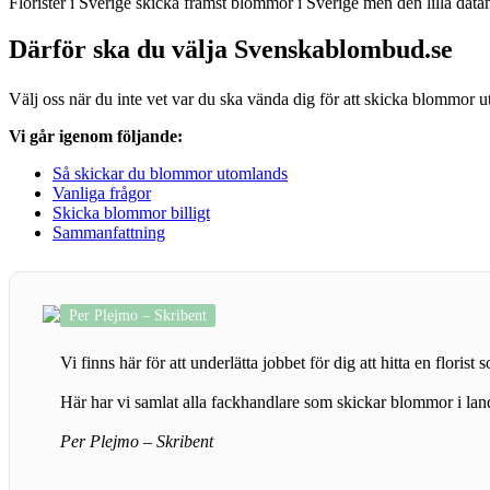
Florister i Sverige skicka främst blommor i Sverige men den lilla datan 
Därför ska du välja Svenskablombud.se
Välj oss när du inte vet var du ska vända dig för att skicka blommor 
Vi går igenom följande:
Så skickar du blommor utomlands
Vanliga frågor
Skicka blommor billigt
Sammanfattning
Per Plejmo – Skribent
Vi finns här för att underlätta jobbet för dig att hitta en floris
Här har vi samlat alla fackhandlare som skickar blommor i land
Per Plejmo – Skribent