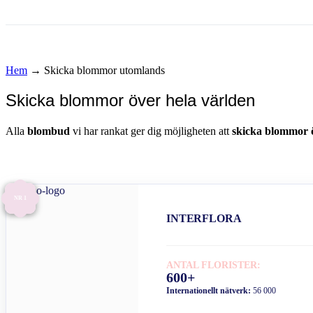
Hem
→
Skicka blommor utomlands
Skicka blommor över hela världen
Alla
blombud
vi har rankat ger dig möjligheten att
skicka blommor ö
NR 1
INTERFLORA
ANTAL FLORISTER:
600+
Internationellt nätverk:
56 000