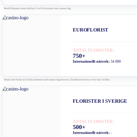
Beställ blommor innan klockan 14 och leveransen sker samma dag.
EUROFLORIST
ANTAL FLORISTER:
750+
Internationellt nätverk:
54 000
Betala med Swish och få dina blommor med samma dag leverans. Euroflorist levererar över hela världen.
FLORISTER I SVERIGE
ANTAL FLORISTER:
500+
Internationellt nätverk:
-