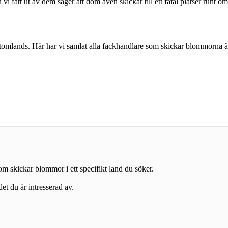
vi fått ut av dem säger att dom även skickar till ett fåtal platser runt o
utomlands. Här har vi samlat alla fackhandlare som skickar blommorna å
t som skickar blommor i ett specifikt land du söker.
et du är intresserad av.