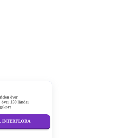
lden över
 över 150 länder
gskort
L INTERFLORA