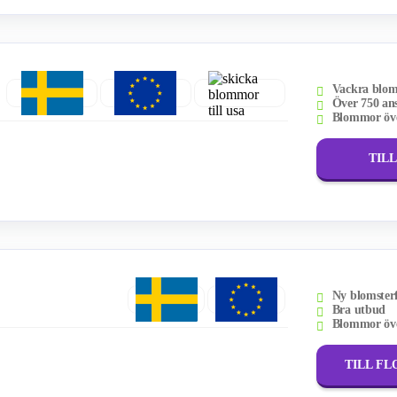
Vackra blom
Över 750 ans
Blommor öve
TIL
Ny blomster
Bra utbud
Blommor öve
TILL FL