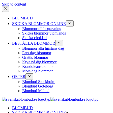
Skip to content
BLOMBUD
SKICKA BLOMMOR ONLINE
Blommor till begravning
Skicka blommor utomlands
Skicka choklad
BESTÄLLA BLOMMOR
Blommor alla hjärtans dag
Fars dag blommor
Grattis blommor
Krya på dig blommor
Kondoleansblommor
Mors dag blommor
ORTER
Blombud Stockholm
Blombud Göteborg
Blombud Malmö
BLOMBUD
SKICKA BLOMMOR ONLINE