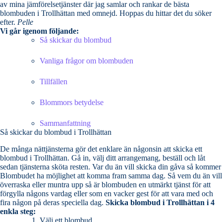
av mina jämförelsetjänster där jag samlar och rankar de bästa
blombuden i Trollhättan med omnejd. Hoppas du hittar det du söker
efter.
Pelle
Vi går igenom följande:
Så skickar du blombud
Vanliga frågor om blombuden
Tillfällen
Blommors betydelse
Sammanfattning
Så skickar du blombud i Trollhättan
De många nättjänsterna gör det enklare än någonsin att skicka ett
blombud i Trollhättan. Gå in, välj ditt arrangemang, beställ och låt
sedan tjänsterna sköta resten. Var du än vill skicka din gåva så kommer
Blombudet ha möjlighet att komma fram samma dag. Så vem du än vill
överraska eller muntra upp så är blombuden en utmärkt tjänst för att
förgylla någons vardag eller som en vacker gest för att vara med och
fira någon på deras speciella dag.
Skicka blombud i Trollhättan i 4
enkla steg:
Välj ett blombud