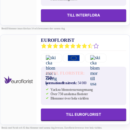
TILL INTERFLORA
Beställ blommor innan klockan 14 och leveransen sker samma dag.
EUROFLORIST
ANTAL FLORISTER:
750+
Internationellt nätverk:
54 000
Vackra blomsterarrangemang
Över 750 anslutna florister
Blommor över hela världen
TILL EUROFLORIST
Betala med Swish och få dina blommor med samma dag leverans. Euroflorist levererar över hela världen.