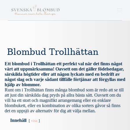
S
k
i
p
t
o
c
o
n
Blombud Trollhättan
t
e
n
Ett blombud i Trollhättan ett perfekt val när det finns något
t
värt att uppmärksamma! Oavsett om det gäller födelsedagar,
särskilda högtider eller att någon lyckats med en bedrift av
något slag och varje sådant tillfälle förtjänar att förgyllas med
hjälp av blommor.
Runt om i Trollhättan finns många blombud som är redo att se till
att just din särskilda dag pryds på allra bästa sätt. Oavsett om du
vill ha ett stort och magnifikt arrangemang eller en enklare
blombukett, eller en kombination av olika sorters gåvor så finns
det en uppsjö av alternativ för dig att välja mellan.
Innehåll
visa