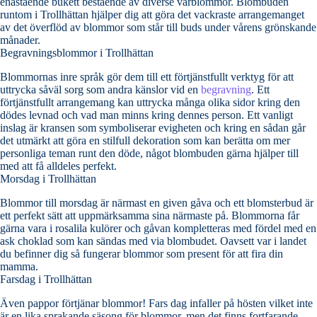
enastående bukett bestående av diverse vårblommor. Blombuden
runtom i Trollhättan hjälper dig att göra det vackraste arrangemanget
av det överflöd av blommor som står till buds under vårens grönskande
månader.
Begravningsblommor i Trollhättan
Blommornas inre språk gör dem till ett förtjänstfullt verktyg för att
uttrycka såväl sorg som andra känslor vid en
begravning
. Ett
förtjänstfullt arrangemang kan uttrycka många olika sidor kring den
dödes levnad och vad man minns kring dennes person. Ett vanligt
inslag är kransen som symboliserar evigheten och kring en sådan går
det utmärkt att göra en stilfull dekoration som kan berätta om mer
personliga teman runt den döde, något blombuden gärna hjälper till
med att få alldeles perfekt.
Morsdag i Trollhättan
Blommor till morsdag är närmast en given gåva och ett blomsterbud är
ett perfekt sätt att uppmärksamma sina närmaste på. Blommorna får
gärna vara i rosalila kulörer och gåvan kompletteras med fördel med en
ask choklad som kan sändas med via blombudet. Oavsett var i landet
du befinner dig så fungerar blommor som present för att fira din
mamma.
Farsdag i Trollhättan
Även pappor förtjänar blommor! Fars dag infaller på hösten vilket inte
är en lika sprakande säsong för blommor, men det finns fortfarande