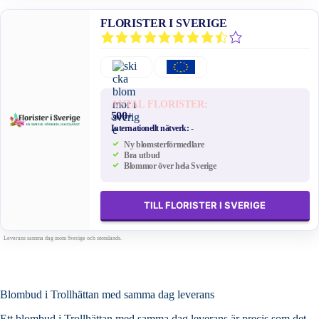
FLORISTER I SVERIGE
ANTAL FLORISTER:
500+
Internationellt nätverk:
-
Ny blomsterförmedlare
Bra utbud
Blommor över hela Sverige
TILL FLORISTER I SVERIGE
Leverans samma dag inom Sverige och utomlands.
Blombud i Trollhättan med samma dag leverans
Ett blombud i Trollhättan med samma dag leverans är precis som det