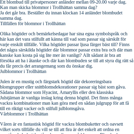
Ett blombud till privatpersoner anländer mellan 09-20.00 varje dag.
Kan man skicka blommor i Trollhättan samma dag?
Ja det går bra. Beställer du innan klockan 14 anländer blombudet
samma dag.
Tillfällen för blommor i Trollhättan
Olika högtider och bemärkelsedagar har sina egna symbolspråk och
här kan det vara stilfullt att känna till vad som passar sig särskilt för
varje enskilt tillfälle. Vilka högtider passar ljusa färger bäst till? Finns
det några särskilda högtider där blommor passar extra bra och där man
kanske kan kosta på sig lite mer än vanligt? Allt sådant är bra att
försöka att ha i åtanke och där kan blombuden se till att styra dig rätt så
du får precis det arrangemang som du önskar dig.
Julblommor i Trollhättan
Julen är en mustig och färgstark högtid där dekoreringsbara
blomgrupper eller snittblomsdekorationer passar sig bäst som gåva.
Sådana blommor som Hyacint, Amaryllis eller den klassiska
Julstjärnan är vanliga inslag kring denna högtid. Det finns många
vackra kombinationer man kan göra med en sådan julgrupp för att få
till en riktigt vacker och stilfull julblomsgåva.
Vårblommor i Trollhättan
Våren är en fantastisk högtid för vackra blombuketter och oavsett
vilket sorts tillfälle du vill se till att fira är det enkelt att ordna en