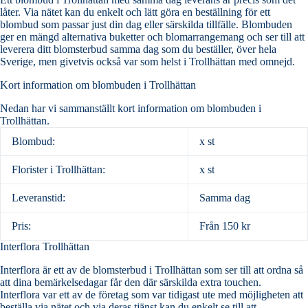
låter. Via nätet kan du enkelt och lätt göra en beställning för ett
blombud som passar just din dag eller särskilda tillfälle. Blombuden
ger en mängd alternativa buketter och blomarrangemang och ser till att
leverera ditt blomsterbud samma dag som du beställer, över hela
Sverige, men givetvis också var som helst i Trollhättan med omnejd.
Kort information om blombuden i Trollhättan
Nedan har vi sammanställt kort information om blombuden i
Trollhättan.
Blombud:
x st
Florister i Trollhättan:
x st
Leveranstid:
Samma dag
Pris:
Från 150 kr
Interflora Trollhättan
Interflora är ett av de blomsterbud i Trollhättan som ser till att ordna så
att dina bemärkelsedagar får den där särskilda extra touchen.
Interflora var ett av de företag som var tidigast ute med möjligheten att
beställa via nätet och via deras tjänst kan du enkelt se till att