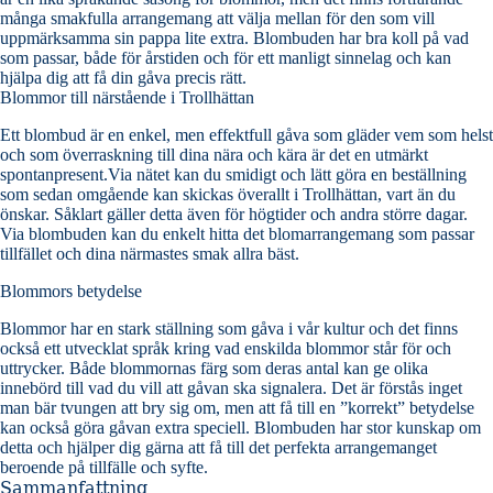
många smakfulla arrangemang att välja mellan för den som vill
uppmärksamma sin pappa lite extra. Blombuden har bra koll på vad
som passar, både för årstiden och för ett manligt sinnelag och kan
hjälpa dig att få din gåva precis rätt.
Blommor till närstående i Trollhättan
Ett blombud är en enkel, men effektfull gåva som gläder vem som helst
och som överraskning till dina nära och kära är det en utmärkt
spontanpresent.Via nätet kan du smidigt och lätt göra en beställning
som sedan omgående kan skickas överallt i Trollhättan, vart än du
önskar. Såklart gäller detta även för högtider och andra större dagar.
Via blombuden kan du enkelt hitta det blomarrangemang som passar
tillfället och dina närmastes smak allra bäst.
Blommors betydelse
Blommor har en stark ställning som gåva i vår kultur och det finns
också ett utvecklat språk kring vad enskilda blommor står för och
uttrycker. Både blommornas färg som deras antal kan ge olika
innebörd till vad du vill att gåvan ska signalera. Det är förstås inget
man bär tvungen att bry sig om, men att få till en ”korrekt” betydelse
kan också göra gåvan extra speciell. Blombuden har stor kunskap om
detta och hjälper dig gärna att få till det perfekta arrangemanget
beroende på tillfälle och syfte.
Sammanfattning