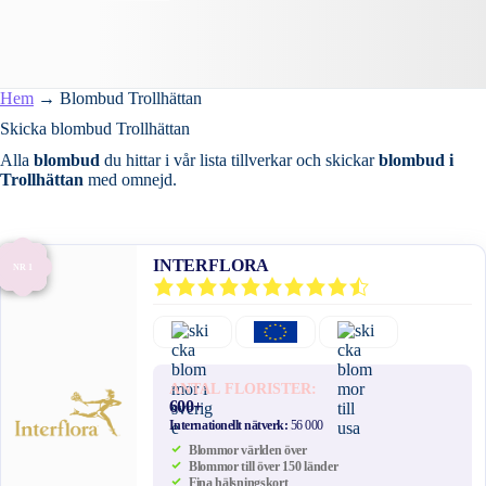
Hem
→
Blombud Trollhättan
Skicka blombud Trollhättan
Alla
blombud
du hittar i vår lista tillverkar och skickar
blombud i
Trollhättan
med omnejd.
INTERFLORA
NR 1
ANTAL FLORISTER:
600+
Internationellt nätverk:
56 000
Blommor världen över
Blommor till över 150 länder
Fina hälsningskort