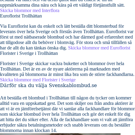
uppmärksamma dina nära och kära på ett väldigt förtjänstfullt sätt.
Skicka blommor med Interflora
Euroflorist Trollhättan
Via Euroflorist kan du enkelt och lätt beställa ditt blomsterbud för
leverans över hela Sverige och förstås även Trollhättan. Euroflorist var
först ut med nätbaserade blombud och har därmed god erfarenhet med
att tillgodose allt du behöver i blomväg. För stora och små tillfällen så
har de allt du kan tänkas önska dig.
Skicka blommor med Euroflorist
Florister i Sverige i Trollhättan
Florister i Sverige skickar vackra buketter och blommor över hela
Trollhättan. Det är en av de nyare aktörerna på marknaden med
kvaliteten på blommorna är minst lika bra som de större fackhandlarna.
Skicka blommor med Florister i Sverige
Därför ska du välja Svenskablombud.se
Att beställa ett blombud i Trollhättan till någon du tycker om kommer
alltid vara en uppskattad gest. Det som skiljer oss från andra aktörer är
att vi är en jämförelsetjänst där vi samlar alla fackhandlare för blommor
som skickar blombud över hela Trollhättan och gör det enkelt för dig
att hitta det du söker efter. Alla de fackhandlare som vi valt att jämföra
erbjuder säkra betalningsmetoder och snabb leverans om du beställer
blommorna innan klockan 14.