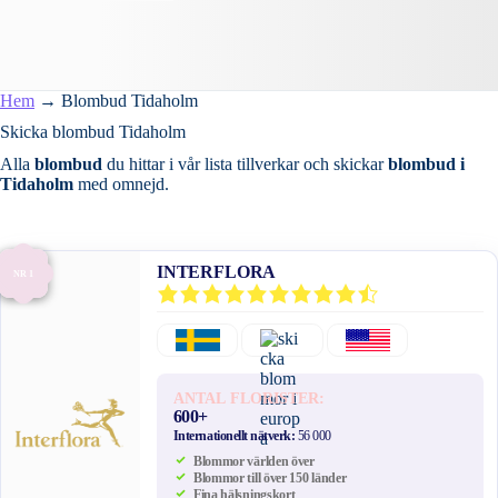
Hem
→
Blombud Tidaholm
Skicka blombud Tidaholm
Alla
blombud
du hittar i vår lista tillverkar och skickar
blombud i
Tidaholm
med omnejd.
INTERFLORA
NR 1
ANTAL FLORISTER:
600+
Internationellt nätverk:
56 000
Blommor världen över
Blommor till över 150 länder
Fina hälsningskort