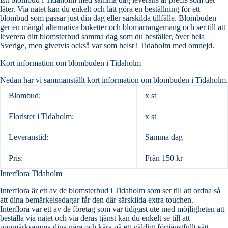
låter. Via nätet kan du enkelt och lätt göra en beställning för ett
blombud som passar just din dag eller särskilda tillfälle. Blombuden
ger en mängd alternativa buketter och blomarrangemang och ser till att
leverera ditt blomsterbud samma dag som du beställer, över hela
Sverige, men givetvis också var som helst i Tidaholm med omnejd.
Kort information om blombuden i Tidaholm
Nedan har vi sammanställt kort information om blombuden i Tidaholm.
Blombud:
x st
Florister i Tidaholm:
x st
Leveranstid:
Samma dag
Pris:
Från 150 kr
Interflora Tidaholm
Interflora är ett av de blomsterbud i Tidaholm som ser till att ordna så
att dina bemärkelsedagar får den där särskilda extra touchen.
Interflora var ett av de företag som var tidigast ute med möjligheten att
beställa via nätet och via deras tjänst kan du enkelt se till att
uppmärksamma dina nära och kära på ett väldigt förtjänstfullt sätt.