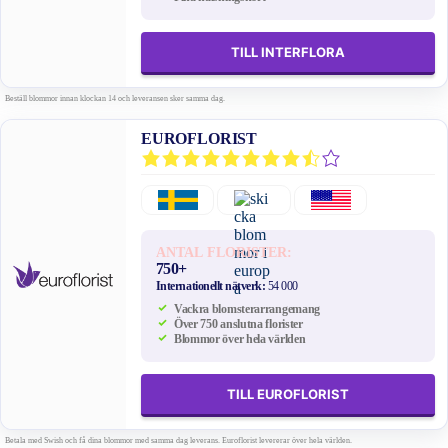
TILL INTERFLORA
Beställ blommor innan klockan 14 och leveransen sker samma dag.
EUROFLORIST
ANTAL FLORISTER:
750+
Internationellt nätverk:
54 000
Vackra blomsterarrangemang
Över 750 anslutna florister
Blommor över hela världen
TILL EUROFLORIST
Betala med Swish och få dina blommor med samma dag leverans. Euroflorist levererar över hela världen.