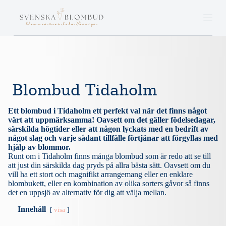
S
k
i
p
t
o
c
o
n
Blombud Tidaholm
t
e
n
Ett blombud i Tidaholm ett perfekt val när det finns något
t
värt att uppmärksamma! Oavsett om det gäller födelsedagar,
särskilda högtider eller att någon lyckats med en bedrift av
något slag och varje sådant tillfälle förtjänar att förgyllas med
hjälp av blommor.
Runt om i Tidaholm finns många blombud som är redo att se till
att just din särskilda dag pryds på allra bästa sätt. Oavsett om du
vill ha ett stort och magnifikt arrangemang eller en enklare
blombukett, eller en kombination av olika sorters gåvor så finns
det en uppsjö av alternativ för dig att välja mellan.
Innehåll
visa