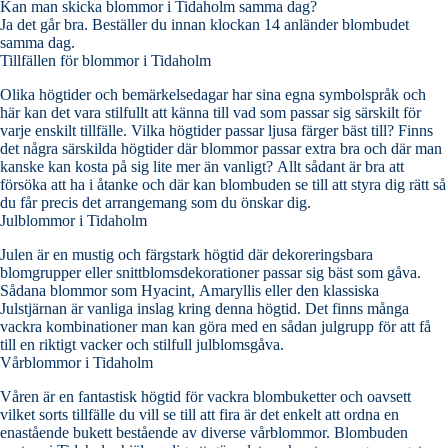
Kan man skicka blommor i Tidaholm samma dag?
Ja det går bra. Beställer du innan klockan 14 anländer blombudet
samma dag.
Tillfällen för blommor i Tidaholm
Olika högtider och bemärkelsedagar har sina egna symbolspråk och
här kan det vara stilfullt att känna till vad som passar sig särskilt för
varje enskilt tillfälle. Vilka högtider passar ljusa färger bäst till? Finns
det några särskilda högtider där blommor passar extra bra och där man
kanske kan kosta på sig lite mer än vanligt? Allt sådant är bra att
försöka att ha i åtanke och där kan blombuden se till att styra dig rätt så
du får precis det arrangemang som du önskar dig.
Julblommor i Tidaholm
Julen är en mustig och färgstark högtid där dekoreringsbara
blomgrupper eller snittblomsdekorationer passar sig bäst som gåva.
Sådana blommor som Hyacint, Amaryllis eller den klassiska
Julstjärnan är vanliga inslag kring denna högtid. Det finns många
vackra kombinationer man kan göra med en sådan julgrupp för att få
till en riktigt vacker och stilfull julblomsgåva.
Vårblommor i Tidaholm
Våren är en fantastisk högtid för vackra blombuketter och oavsett
vilket sorts tillfälle du vill se till att fira är det enkelt att ordna en
enastående bukett bestående av diverse vårblommor. Blombuden