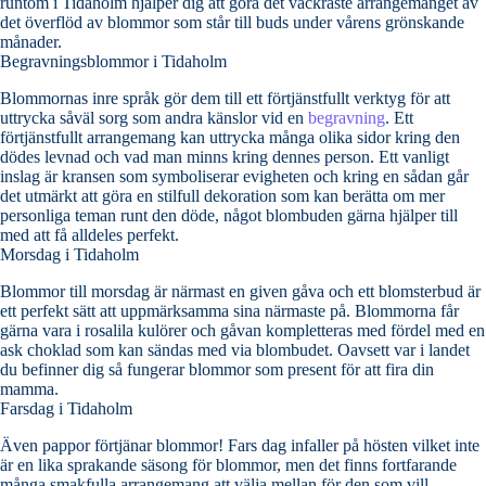
runtom i Tidaholm hjälper dig att göra det vackraste arrangemanget av
det överflöd av blommor som står till buds under vårens grönskande
månader.
Begravningsblommor i Tidaholm
Blommornas inre språk gör dem till ett förtjänstfullt verktyg för att
uttrycka såväl sorg som andra känslor vid en
begravning
. Ett
förtjänstfullt arrangemang kan uttrycka många olika sidor kring den
dödes levnad och vad man minns kring dennes person. Ett vanligt
inslag är kransen som symboliserar evigheten och kring en sådan går
det utmärkt att göra en stilfull dekoration som kan berätta om mer
personliga teman runt den döde, något blombuden gärna hjälper till
med att få alldeles perfekt.
Morsdag i Tidaholm
Blommor till morsdag är närmast en given gåva och ett blomsterbud är
ett perfekt sätt att uppmärksamma sina närmaste på. Blommorna får
gärna vara i rosalila kulörer och gåvan kompletteras med fördel med en
ask choklad som kan sändas med via blombudet. Oavsett var i landet
du befinner dig så fungerar blommor som present för att fira din
mamma.
Farsdag i Tidaholm
Även pappor förtjänar blommor! Fars dag infaller på hösten vilket inte
är en lika sprakande säsong för blommor, men det finns fortfarande
många smakfulla arrangemang att välja mellan för den som vill