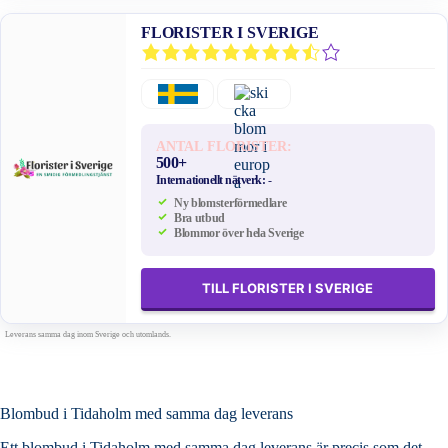
FLORISTER I SVERIGE
ANTAL FLORISTER:
500+
Internationellt nätverk:
-
Ny blomsterförmedlare
Bra utbud
Blommor över hela Sverige
TILL FLORISTER I SVERIGE
Leverans samma dag inom Sverige och utomlands.
Blombud i Tidaholm med samma dag leverans
Ett blombud i Tidaholm med samma dag leverans är precis som det