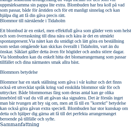
uppmärksamma sin pappa lite extra. Blombuden har bra koll på vad
som passar, både för årstiden och för ett manligt sinnelag och kan
hjälpa dig att få din gåva precis rätt.
Blommor till närstående i Tidaholm
Ett blombud är en enkel, men effektfull gåva som gläder vem som helst
och som överraskning till dina nära och kära är det en utmärkt
spontanpresent.Via nätet kan du smidigt och lätt göra en beställning
som sedan omgående kan skickas överallt i Tidaholm, vart än du
önskar. Såklart gäller detta även för högtider och andra större dagar.
Via blombuden kan du enkelt hitta det blomarrangemang som passar
tillfället och dina närmastes smak allra bäst.
Blommors betydelse
Blommor har en stark ställning som gåva i vår kultur och det finns
också ett utvecklat språk kring vad enskilda blommor står för och
uttrycker. Både blommornas färg som deras antal kan ge olika
innebörd till vad du vill att gåvan ska signalera. Det är förstås inget
man bär tvungen att bry sig om, men att få till en ”korrekt” betydelse
kan också göra gåvan extra speciell. Blombuden har stor kunskap om
detta och hjälper dig gärna att få till det perfekta arrangemanget
beroende på tillfälle och syfte.
Sammanfattning