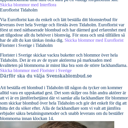
Skicka blommor med Interflora
Euroflorist Tidaholm
Via Euroflorist kan du enkelt och lätt beställa ditt blomsterbud för
leverans över hela Sverige och förstås även Tidaholm. Euroflorist var
först ut med nätbaserade blombud och har därmed god erfarenhet med
att tillgodose allt du behöver i blomväg. För stora och små tillfällen så
har de allt du kan tänkas önska dig.
Skicka blommor med Euroflorist
Florister i Sverige i Tidaholm
Florister i Sverige skickar vackra buketter och blommor över hela
Tidaholm. Det är en av de nyare aktörerna på marknaden med
kvaliteten på blommorna är minst lika bra som de större fackhandlarna.
Skicka blommor med Florister i Sverige
Därför ska du välja Svenskablombud.se
Att beställa ett blombud i Tidaholm till någon du tycker om kommer
alltid vara en uppskattad gest. Det som skiljer oss från andra aktörer är
att vi är en jämförelsetjänst där vi samlar alla fackhandlare för blommor
som skickar blombud över hela Tidaholm och gör det enkelt för dig att
hitta det du söker efter. Alla de fackhandlare som vi valt att jämföra
erbjuder säkra betalningsmetoder och snabb leverans om du beställer
blommorna innan klockan 14.