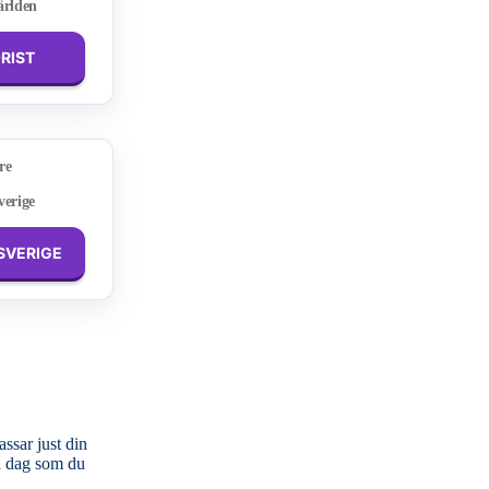
ärlden
ORIST
re
verige
 SVERIGE
ssar just din