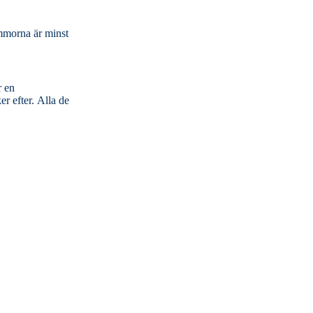
ommorna är minst
r en
. Alla de