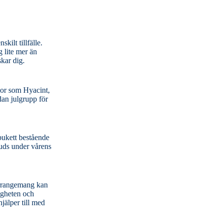
kilt tillfälle.
g lite mer än
skar dig.
 bukett bestående
jälper till med