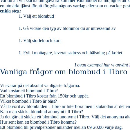
Var du än vill skicka din gåva så kommer Blombudet ha möjlighet att komma fram samma dag. Så vem du än vill öve
en utmärkt tjänst för att förgylla någons vardag eller som en vacker ges
enkla steg:
Välj ett blombud
Gå vidare den typ av blommor du är intresserad av
Välj storlek och kort
Fyll i mottagare, leveransadress och hälsning på kortet
I ovan exempel har vi använt
Vanliga frågor om blombud i Tibro
Vi svarar på det absolut vanligaste frågorna
.
Vad kostar ett blombud i Tibro?
Ett blombud i Tibro kostar från 150kr och uppåt.
Vilket blombud i Tibro är bäst?
Vår favorit av blombuden i Tibro är Interflora men i slutändan är det e
Kan man skicka blombud anonymt till Tibro?
Ja det går att skicka ett blombud anonymt i Tibro. Välj det anonyma alte
Hur sent kan ett blombud i Tibro komma?
Ett blombud till privatpersoner anländer mellan 09-20.00 varje dag.