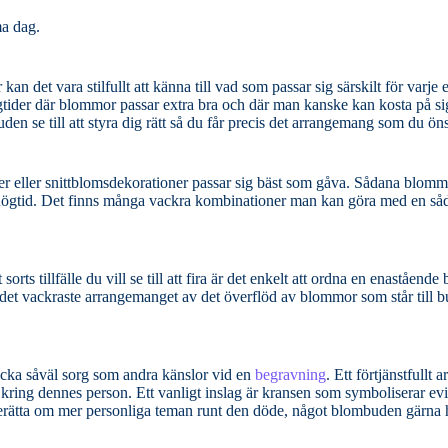
ma dag.
et vara stilfullt att känna till vad som passar sig särskilt för varje ens
högtider där blommor passar extra bra och där man kanske kan kosta på si
blombuden se till att styra dig rätt så du får precis det arrangemang som du ön
msdekorationer passar sig bäst som gåva. Sådana blommor som Hyacint,
 julgrupp för
rts tillfälle du vill se till att fira är det enkelt att ordna en enastående
trycka såväl sorg som andra känslor vid en
begravning
. Ett förtjänstfullt arrangemang kan
nsen som symboliserar evigheten och
 berätta om mer personliga teman runt den döde, något blombuden gärna h