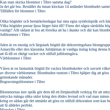
Kan man skicka blommor i Tibro samma dag?
Ja det går bra. Beställer du innan klockan 14 anländer blombudet sam
Tillfällen för blommor i Tibro
Olika högtider och bemärkelsedagar har sina egna symbolspråk och här kan d
Vilka högtider passar ljusa färger bäst till? Finns det några särskilda 
vanligt? Allt sådant är bra att försöka att ha i åtanke och där kan 
Julblommor i Tibro
Julen är en mustig och färgstark högtid där dekoreringsbara blomgrupper eller snittblo
Amaryllis eller den klassiska Julstjärnan är vanliga inslag kring denna högtid. Det finns många vackra kombinationer man kan göra med en sådan
att få till en riktigt vacker och stilfull julblomsgåva.
Vårblommor i Tibro
Våren är en fantastisk högtid för vackra blombuketter och oavsett vilket so
av diverse vårblommor. Blombuden runtom i Tibro hjälper dig att göra det vackraste arrangemanget av det överflöd av blommor som står till buds under vårens
grönskande månader.
Begravningsblommor i Tibro
Blommornas inre språk gör dem till ett förtjänstfullt verktyg för att ut
uttrycka många olika sidor kring den dödes levnad och vad man minns kring dennes person. Ett vanligt inslag är kra
kring en sådan går det utmärkt att göra en stilfull dekoration som kan
att få alldeles perfekt.
Morsdag i Tibro