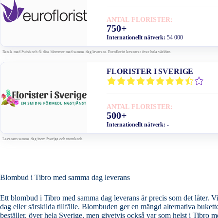
ANTAL FLORISTER:
750+
Internationellt nätverk:
54 000
Betala med Swish och få dina blommor med samma dag leverans. Euroflorist levererar över hela världen.
FLORISTER I SVERIGE
ANTAL FLORISTER:
500+
Internationellt nätverk:
-
Leverans samma dag inom Sverige och utomlands.
Blombud i Tibro med samma dag leverans
Ett blombud i Tibro med samma dag leverans är precis som det låter. Via
dag eller särskilda tillfälle. Blombuden ger en mängd alternativa buketter och blomarrangemang och ser till att leverera ditt blomsterbud samma dag som du
beställer, över hela Sverige, men givetvis också var som helst i Tibro 