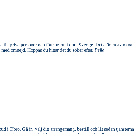
tpersoner och företag runt om i Sverige. Detta är en av mina
jämförelsetjänster där jag samlar och rankar de bästa blombuden i Tibro med omnejd. Hoppas du hittar det du söker efter.
Pelle
d i Tibro. Gå in, välj ditt arrangemang, beställ och låt sedan tjänsterna