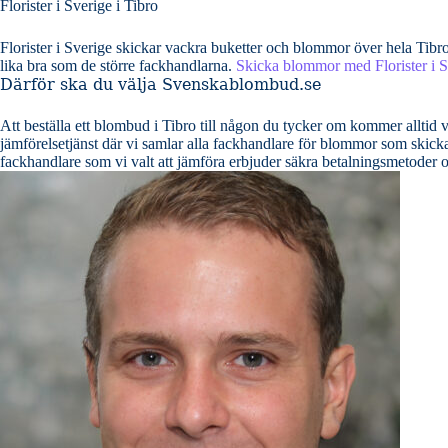
Florister i Sverige i Tibro
Florister i Sverige skickar vackra buketter och blommor över hela Tib
lika bra som de större fackhandlarna.
Skicka blommor med Florister i S
Därför ska du välja Svenskablombud.se
Att beställa ett blombud i Tibro till någon du tycker om kommer alltid va
jämförelsetjänst där vi samlar alla fackhandlare för blommor som skickar blo
fackhandlare som vi valt att jämföra erbjuder säkra betalningsmetoder