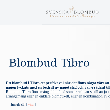
S
k
i
p
t
o
c
o
n
t
e
n
t
Blombud Tibro
Ett blombud i Tibro ett perfekt val när det finns något värt a
någon lyckats med en bedrift av något slag och varje sådant til
Runt om i Tibro finns många blombud som är redo att se till att just 
arrangemang eller en enklare blombukett, eller en kombination av olik
Innehåll
visa