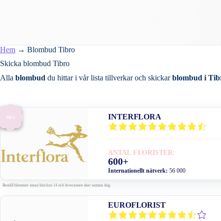
Hem
→
Blombud Tibro
Skicka blombud Tibro
Alla
blombud
du hittar i vår lista tillverkar och skickar
blombud i Tib
INTERFLORA
NR 1
ANTAL FLORISTER:
600+
Internationellt nätverk:
56 000
Beställ blommor innan klockan 14 och leveransen sker samma dag.
EUROFLORIST