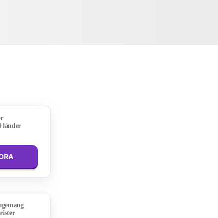
er
0 länder
LORA
angemang
rister