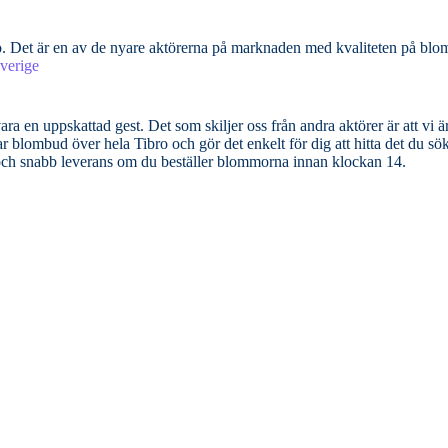
ro. Det är en av de nyare aktörerna på marknaden med kvaliteten på bl
verige
ra en uppskattad gest. Det som skiljer oss från andra aktörer är att vi ä
mbud över hela Tibro och gör det enkelt för dig att hitta det du söker efter
 och snabb leverans om du beställer blommorna innan klockan 14.