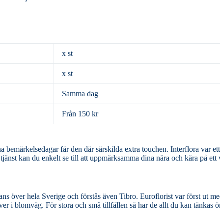
x st
x st
Samma dag
Från 150 kr
ar får den där särskilda extra touchen. Interflora var ett av de företag
 tjänst kan du enkelt se till att uppmärksamma dina nära och kära på ett 
ch förstås även Tibro. Euroflorist var först ut med nätbaserade
r i blomväg. För stora och små tillfällen så har de allt du kan tänkas 