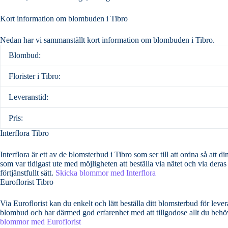
Kort information om blombuden i Tibro
Nedan har vi sammanställt kort information om blombuden i Tibro.
Blombud:
Florister i Tibro:
Leveranstid:
Pris:
Interflora Tibro
Interflora är ett av de blomsterbud i Tibro som ser till att ordna så att dina bemärkelsedag
som var tidigast ute med möjligheten att beställa via nätet och via deras
förtjänstfullt sätt.
Skicka blommor med Interflora
Euroflorist Tibro
Via Euroflorist kan du enkelt och lätt beställa ditt blomsterbud för leverans över hela Sverige o
blombud och har därmed god erfarenhet med att tillgodose allt du behöve
blommor med Euroflorist