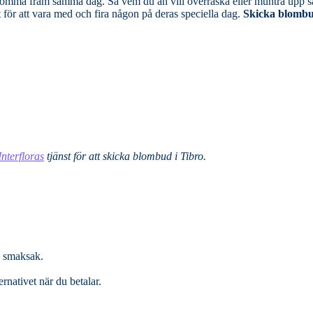
rraska eller muntra upp så är blombuden
t för att vara med och fira någon på deras speciella dag.
Skicka blombud
Interfloras
tjänst för att skicka blombud i Tibro.
n smaksak.
rnativet när du betalar.