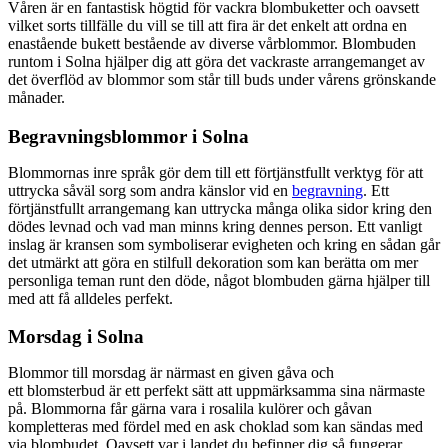
Våren är en fantastisk högtid för vackra blombuketter och oavsett
vilket sorts tillfälle du vill se till att fira är det enkelt att ordna en
enastående bukett bestående av diverse vårblommor. Blombuden
runtom i Solna hjälper dig att göra det vackraste arrangemanget av
det överflöd av blommor som står till buds under vårens grönskande
månader.
Begravningsblommor i Solna
Blommornas inre språk gör dem till ett förtjänstfullt verktyg för att
uttrycka såväl sorg som andra känslor vid en
begravning
. Ett
förtjänstfullt arrangemang kan uttrycka många olika sidor kring den
dödes levnad och vad man minns kring dennes person. Ett vanligt
inslag är kransen som symboliserar evigheten och kring en sådan går
det utmärkt att göra en stilfull dekoration som kan berätta om mer
personliga teman runt den döde, något blombuden gärna hjälper till
med att få alldeles perfekt.
Morsdag i Solna
Blommor till morsdag är närmast en given gåva och
ett blomsterbud är ett perfekt sätt att uppmärksamma sina närmaste
på. Blommorna får gärna vara i rosalila kulörer och gåvan
kompletteras med fördel med en ask choklad som kan sändas med
via blombudet. Oavsett var i landet du befinner dig så fungerar