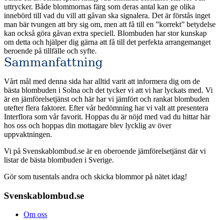
uttrycker. Både blommornas färg som deras antal kan ge olika
innebörd till vad du vill att gåvan ska signalera. Det är förstås inget
man bär tvungen att bry sig om, men att få till en ”korrekt” betydelse
kan också göra gåvan extra speciell. Blombuden har stor kunskap
om detta och hjälper dig gärna att få till det perfekta arrangemanget
beroende på tillfälle och syfte.
Sammanfattning
Vårt mål med denna sida har alltid varit att informera dig om de
bästa blombuden i Solna och det tycker vi att vi har lyckats med. Vi
är en jämförelsetjänst och här har vi jämfört och rankat blombuden
utefter flera faktorer. Efter vår bedömning har vi valt att presentera
Interflora som vår favorit. Hoppas du är nöjd med vad du hittar här
hos oss och hoppas din mottagare blev lycklig av över
uppvaktningen.
Vi på Svenskablombud.se är en oberoende jämförelsetjänst där vi
listar de bästa blombuden i Sverige.
Gör som tusentals andra och skicka blommor på nätet idag!
Svenskablombud.se
Om oss