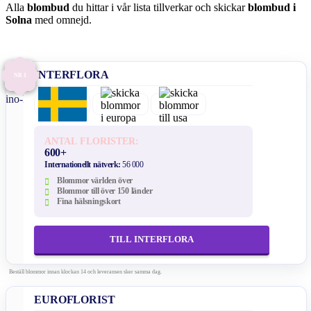
Alla
blombud
du hittar i vår lista tillverkar och skickar
blombud i
Solna
med omnejd.
INTERFLORA
NR 1
ANTAL FLORISTER:
600+
Internationellt nätverk:
56 000
Blommor världen över
Blommor till över 150 länder
Fina hälsningskort
TILL INTERFLORA
Beställ blommor innan klockan 14 och leveransen sker samma dag.
EUROFLORIST