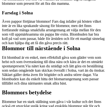
blommor som present för att fira din mamma.
Farsdag i Solna
Även pappor förtjänar blommor! Fars dag infaller på hösten vilket
inte är en lika sprakande säsong för blommor, men det finns
fortfarande många smakfulla arrangemang att välja mellan för den
som vill uppmärksamma sin pappa lite extra. Blombuden har bra
koll på vad som passar, både för årstiden och för ett manligt sinnelag
och kan hjälpa dig att få din gåva precis rätt.
Blommor till närstående i Solna
Ett blombud är en enkel, men effektfull gåva som gläder vem som
helst och som överraskning till dina nära och kära är det en utmärkt
spontanpresent.Via nätet kan du smidigt och lätt göra en beställning
som sedan omgående kan skickas överallt i Solna, vart än du önskar.
Såklart gäller detta även för högtider och andra större dagar. Via
blombuden kan du enkelt hitta det blomarrangemang som passar
tillfället och dina närmastes smak allra bäst.
Blommors betydelse
Blommor har en stark ställning som gåva i vår kultur och det finns
också ett utvecklat språk kring vad enskilda blommor står för och