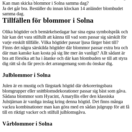
Kan man skicka blommor i Solna samma dag?
Ja det går bra. Beställer du innan klockan 14 anländer blombudet
samma dag.
Tillfällen för blommor i Solna
Olika högtider och bemärkelsedagar har sina egna symbolspråk och
här kan det vara stilfullt att känna till vad som passar sig särskilt för
varje enskilt tillfälle. Vilka högtider passar ljusa färger bäst till?
Finns det några särskilda högtider där blommor passar extra bra och
där man kanske kan kosta på sig lite mer än vanligt? Allt sådant är
bra att försöka att ha i åtanke och där kan blombuden se till att styra
dig rätt så du får precis det arrangemang som du önskar dig.
Julblommor i Solna
Julen är en mustig och färgstark högtid där dekoreringsbara
blomgrupper eller snittblomsdekorationer passar sig bäst som gåva.
Sådana blommor som Hyacint, Amaryllis eller den klassiska
Julstjärnan är vanliga inslag kring denna högtid. Det finns många
vackra kombinationer man kan göra med en sådan julgrupp för att få
till en riktigt vacker och stilfull julblomsgåva.
Vårblommor i Solna