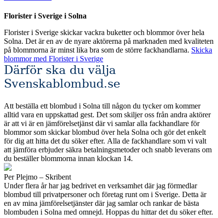
Florister i Sverige i Solna
Florister i Sverige skickar vackra buketter och blommor över hela
Solna. Det är en av de nyare aktörerna på marknaden med kvaliteten
på blommorna är minst lika bra som de större fackhandlarna.
Skicka
blommor med Florister i Sverige
Därför ska du välja
Svenskablombud.se
Att beställa ett blombud i Solna till någon du tycker om kommer
alltid vara en uppskattad gest. Det som skiljer oss från andra aktörer
är att vi är en jämförelsetjänst där vi samlar alla fackhandlare för
blommor som skickar blombud över hela Solna och gör det enkelt
för dig att hitta det du söker efter. Alla de fackhandlare som vi valt
att jämföra erbjuder säkra betalningsmetoder och snabb leverans om
du beställer blommorna innan klockan 14.
Per Plejmo – Skribent
Under flera år har jag bedrivet en verksamhet där jag förmedlar
blombud till privatpersoner och företag runt om i Sverige. Detta är
en av mina jämförelsetjänster där jag samlar och rankar de bästa
blombuden i Solna med omnejd. Hoppas du hittar det du söker efter.