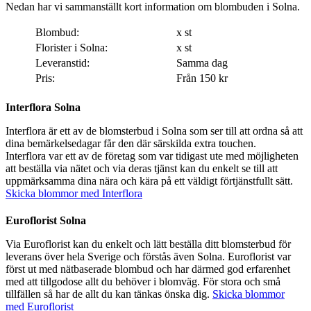
Nedan har vi sammanställt kort information om blombuden i Solna.
Blombud:
x st
Florister i Solna:
x st
Leveranstid:
Samma dag
Pris:
Från 150 kr
Interflora Solna
Interflora är ett av de blomsterbud i Solna som ser till att ordna så att
dina bemärkelsedagar får den där särskilda extra touchen.
Interflora var ett av de företag som var tidigast ute med möjligheten
att beställa via nätet och via deras tjänst kan du enkelt se till att
uppmärksamma dina nära och kära på ett väldigt förtjänstfullt sätt.
Skicka blommor med Interflora
Euroflorist Solna
Via Euroflorist kan du enkelt och lätt beställa ditt blomsterbud för
leverans över hela Sverige och förstås även Solna. Euroflorist var
först ut med nätbaserade blombud och har därmed god erfarenhet
med att tillgodose allt du behöver i blomväg. För stora och små
tillfällen så har de allt du kan tänkas önska dig.
Skicka blommor
med Euroflorist