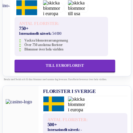
ANTAL FLORISTER:
750+
Internationellt nätverk:
54 000
Vackra blomsterarrangemang
Över 750 anslutna florister
Blommor över hela världen
TILL EUROFLORIST
Betala med Swish och få dina blommor med samma dag leverans. Euroflorist levererar över hela världen.
FLORISTER I SVERIGE
ANTAL FLORISTER:
500+
Internationellt nätverk:
-