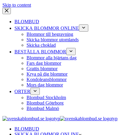
Skip to content
BLOMBUD
SKICKA BLOMMOR ONLINE
Blommor till begravning
Skicka blommor utomlands
Skicka choklad
BESTÄLLA BLOMMOR
Blommor alla hjärtans dag
Fars dag blommor
Grattis blommor
Krya på dig blommor
Kondoleansblommor
Mors dag blommor
ORTER
Blombud Stockholm
Blombud Göteborg
Blombud Malmö
BLOMBUD
SKICKA BLOMMOR ONLINE