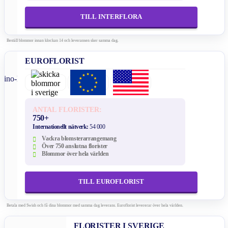
TILL INTERFLORA
Beställ blommor innan klockan 14 och leveransen sker samma dag.
EUROFLORIST
ANTAL FLORISTER:
750+
Internationellt nätverk:
54 000
Vackra blomsterarrangemang
Över 750 anslutna florister
Blommor över hela världen
TILL EUROFLORIST
Betala med Swish och få dina blommor med samma dag leverans. Euroflorist levererar över hela världen.
FLORISTER I SVERIGE