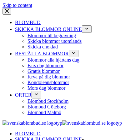
Skip to content
BLOMBUD
SKICKA BLOMMOR ONLINE
Blommor till begravning
Skicka blommor utomlands
Skicka choklad
BESTÄLLA BLOMMOR
Blommor alla hjärtans dag
Fars dag blommor
Grattis blommor
Krya på dig blommor
Kondoleansblommor
Mors dag blommor
ORTER
Blombud Stockholm
Blombud Göteborg
Blombud Malmö
BLOMBUD
SKICKA BLOMMOR ONLINE