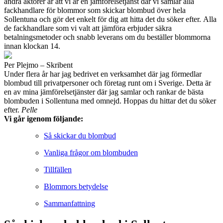
andra aktörer är att vi är en jämförelsetjänst där vi samlar alla
fackhandlare för blommor som skickar blombud över hela
Sollentuna och gör det enkelt för dig att hitta det du söker efter. Alla
de fackhandlare som vi valt att jämföra erbjuder säkra
betalningsmetoder och snabb leverans om du beställer blommorna
innan klockan 14.
Per Plejmo – Skribent
Under flera år har jag bedrivet en verksamhet där jag förmedlar
blombud till privatpersoner och företag runt om i Sverige. Detta är
en av mina jämförelsetjänster där jag samlar och rankar de bästa
blombuden i Sollentuna med omnejd. Hoppas du hittar det du söker
efter.
Pelle
Vi går igenom följande:
Så skickar du blombud
Vanliga frågor om blombuden
Tillfällen
Blommors betydelse
Sammanfattning