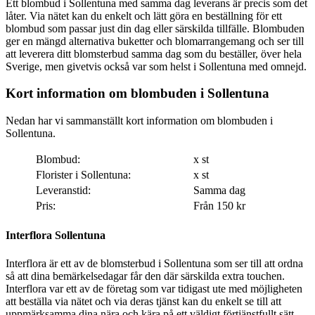
Ett blombud i Sollentuna med samma dag leverans är precis som det
låter. Via nätet kan du enkelt och lätt göra en beställning för ett
blombud som passar just din dag eller särskilda tillfälle. Blombuden
ger en mängd alternativa buketter och blomarrangemang och ser till
att leverera ditt blomsterbud samma dag som du beställer, över hela
Sverige, men givetvis också var som helst i Sollentuna med omnejd.
Kort information om blombuden i Sollentuna
Nedan har vi sammanställt kort information om blombuden i
Sollentuna.
Blombud:
x st
Florister i Sollentuna:
x st
Leveranstid:
Samma dag
Pris:
Från 150 kr
Interflora Sollentuna
Interflora är ett av de blomsterbud i Sollentuna som ser till att ordna
så att dina bemärkelsedagar får den där särskilda extra touchen.
Interflora var ett av de företag som var tidigast ute med möjligheten
att beställa via nätet och via deras tjänst kan du enkelt se till att
uppmärksamma dina nära och kära på ett väldigt förtjänstfullt sätt.