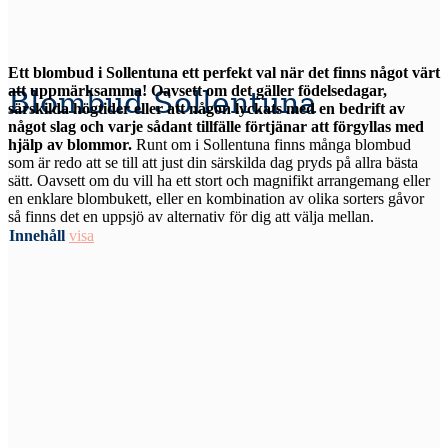
Ett blombud i Sollentuna ett perfekt val när det finns något värt
att uppmärksamma! Oavsett om det gäller födelsedagar,
Blombud Sollentuna
särskilda högtider eller att någon lyckats med en bedrift av
något slag och varje sådant tillfälle förtjänar att förgyllas med
hjälp av blommor.
Runt om i Sollentuna finns många blombud
som är redo att se till att just din särskilda dag pryds på allra bästa
sätt. Oavsett om du vill ha ett stort och magnifikt arrangemang eller
en enklare blombukett, eller en kombination av olika sorters gåvor
så finns det en uppsjö av alternativ för dig att välja mellan.
Innehåll
visa