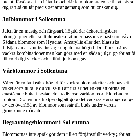
bra att försöka att ha i åtanke och där kan blombuden se till att styra
dig rätt så du får precis det arrangemang som du önskar dig.
Julblommor i Sollentuna
Julen är en mustig och färgstark högtid där dekoreringsbara
blomgrupper eller snittblomsdekorationer passar sig bäst som gåva.
Sådana blommor som Hyacint, Amaryllis eller den klassiska
Julstjärnan är vanliga inslag kring denna högtid. Det finns många
vackra kombinationer man kan göra med en sådan julgrupp för att få
till en riktigt vacker och stilfull julblomsgåva.
Vårblommor i Sollentuna
Våren är en fantastisk högtid för vackra blombuketter och oavsett
vilket sorts tillfälle du vill se till att fira är det enkelt att ordna en
enastående bukett bestående av diverse vårblommor. Blombuden
runtom i Sollentuna hjälper dig att göra det vackraste arrangemanget
av det överflöd av blommor som står till buds under vårens
grönskande månader.
Begravningsblommor i Sollentuna
Blommornas inre språk gör dem till ett förtjänstfullt verktyg för att