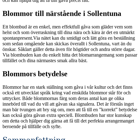
och kan hjälpa dig att få din gåva precis rätt.
Blommor till närstående i Sollentuna
Ett blombud är en enkel, men effektfull gåva som gläder vem som
helst och som överraskning till dina nära och kära är det en utmärkt
spontanpresent.Via nätet kan du smidigt och lätt göra en beställning
som sedan omgående kan skickas överallt i Sollentuna, vart än du
önskar. Såklart gäller detta även för högtider och andra större dagar.
Via blombuden kan du enkelt hitta det blomarrangemang som passar
tillfället och dina närmastes smak allra bäst.
Blommors betydelse
Blommor har en stark ställning som gåva i vår kultur och det finns
också ett utvecklat språk kring vad enskilda blommor står för och
uttrycker. Både blommornas färg som deras antal kan ge olika
innebörd till vad du vill att gåvan ska signalera. Det är förstås inget
man bär tvungen att bry sig om, men att få till en ”korrekt” betydelse
kan också göra gåvan extra speciell. Blombuden har stor kunskap
om detta och hjälper dig gärna att få till det perfekta arrangemanget
beroende på tillfälle och syfte.
Sammanfattning