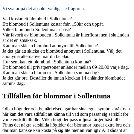
Vi svarar på det absolut vanligaste frågorna
.
Vad kostar ett blombud i Sollentuna?
Ett blombud i Sollentuna kostar från 150kr och uppåt.
Vilket blombud i Sollentuna är bäst?
Vår favorit av blombuden i Sollentuna är Interflora men i slutändan
är det en smaksak.
Kan man skicka blombud anonymt till Sollentuna?
Ja det går att skicka ett blombud anonymt i Sollentuna. Välj det
anonyma alternativet när du betalar.
Hur sent kan ett blombud i Sollentuna komma?
Ett blombud till privatpersoner anländer mellan 09-20.00 varje dag.
Kan man skicka blommor i Sollentuna samma dag?
Ja det går bra. Beställer du innan klockan 14 anländer blombudet
samma dag.
Tillfällen för blommor i Sollentuna
Olika högtider och bemärkelsedagar har sina egna symbolspråk och
här kan det vara stilfullt att känna till vad som passar sig särskilt för
varje enskilt tillfälle. Vilka högtider passar ljusa färger bäst till?
Finns det några särskilda högtider där blommor passar extra bra och
där man kanske kan kosta på sig lite mer än vanligt? Allt sådant är