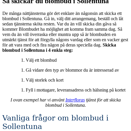
Så skickar du blombud i Sollentuna
De många nättjänsterna gör det enklare än någonsin att skicka ett
blombud i Sollentuna. Gå in, välj ditt arrangemang, beställ och låt
sedan tjänsterna sköta resten. Var du än vill skicka din gåva så
kommer Blombudet ha möjlighet att komma fram samma dag. Så
vem du än vill överraska eller muntra upp så är blombuden en
utmärkt tjänst för att förgylla någons vardag eller som en vacker gest
för att vara med och fira någon på deras speciella dag.
Skicka
blombud i Sollentuna i 4 enkla steg:
Välj ett blombud
Gå vidare den typ av blommor du är intresserad av
Välj storlek och kort
Fyll i mottagare, leveransadress och hälsning på kortet
I ovan exempel har vi använt
Interfloras
tjänst för att skicka
blombud i Sollentuna.
Vanliga frågor om blombud i
Sollentuna