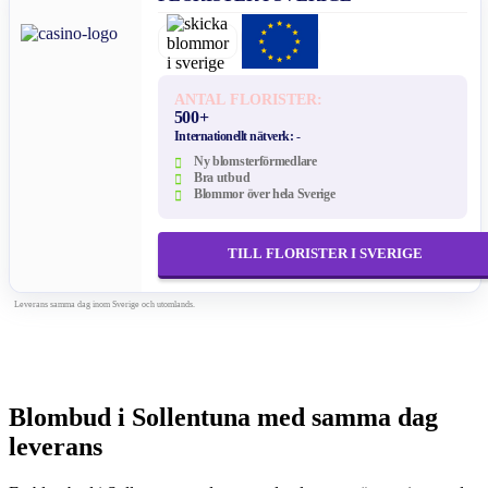
ANTAL FLORISTER:
500+
Internationellt nätverk:
-
Ny blomsterförmedlare
Bra utbud
Blommor över hela Sverige
TILL FLORISTER I SVERIGE
Leverans samma dag inom Sverige och utomlands.
Blombud i Sollentuna med samma dag
leverans