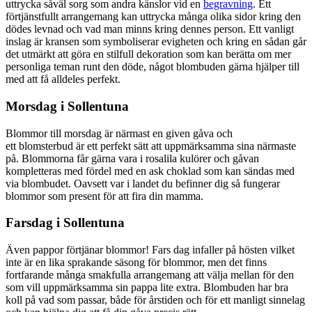
uttrycka såväl sorg som andra känslor vid en
begravning
. Ett
förtjänstfullt arrangemang kan uttrycka många olika sidor kring den
dödes levnad och vad man minns kring dennes person. Ett vanligt
inslag är kransen som symboliserar evigheten och kring en sådan går
det utmärkt att göra en stilfull dekoration som kan berätta om mer
personliga teman runt den döde, något blombuden gärna hjälper till
med att få alldeles perfekt.
Morsdag i Sollentuna
Blommor till morsdag är närmast en given gåva och
ett blomsterbud är ett perfekt sätt att uppmärksamma sina närmaste
på. Blommorna får gärna vara i rosalila kulörer och gåvan
kompletteras med fördel med en ask choklad som kan sändas med
via blombudet. Oavsett var i landet du befinner dig så fungerar
blommor som present för att fira din mamma.
Farsdag i Sollentuna
Även pappor förtjänar blommor! Fars dag infaller på hösten vilket
inte är en lika sprakande säsong för blommor, men det finns
fortfarande många smakfulla arrangemang att välja mellan för den
som vill uppmärksamma sin pappa lite extra. Blombuden har bra
koll på vad som passar, både för årstiden och för ett manligt sinnelag