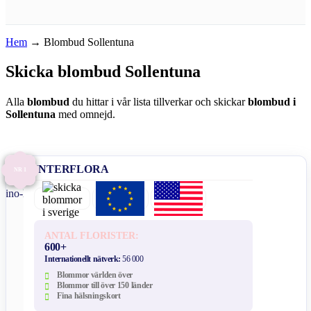
Hem
→
Blombud Sollentuna
Skicka blombud Sollentuna
Alla
blombud
du hittar i vår lista tillverkar och skickar
blombud i
Sollentuna
med omnejd.
INTERFLORA
NR 1
ANTAL FLORISTER:
600+
Internationellt nätverk:
56 000
Blommor världen över
Blommor till över 150 länder
Fina hälsningskort