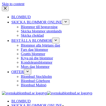
Skip to content
BLOMBUD
SKICKA BLOMMOR ONLINE
Blommor till begravning
Skicka blommor utomlands
Skicka choklad
BESTÄLLA BLOMMOR
Blommor alla hjärtans dag
Fars dag blommor
Grattis blommor
Krya på dig blommor
Kondoleansblommor
Mors dag blommor
ORTER
Blombud Stockholm
Blombud Göteborg
Blombud Malmö
BLOMBUD
SKICKA BLOMMOR ONLINE