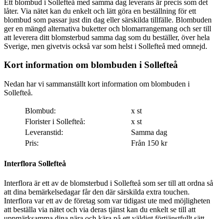
Ett blombud i Sollefteå med samma dag leverans är precis som det
låter. Via nätet kan du enkelt och lätt göra en beställning för ett
blombud som passar just din dag eller särskilda tillfälle. Blombuden
ger en mängd alternativa buketter och blomarrangemang och ser till
att leverera ditt blomsterbud samma dag som du beställer, över hela
Sverige, men givetvis också var som helst i Sollefteå med omnejd.
Kort information om blombuden i Sollefteå
Nedan har vi sammanställt kort information om blombuden i
Sollefteå.
Blombud:
x st
Florister i Sollefteå:
x st
Leveranstid:
Samma dag
Pris:
Från 150 kr
Interflora Sollefteå
Interflora är ett av de blomsterbud i Sollefteå som ser till att ordna så
att dina bemärkelsedagar får den där särskilda extra touchen.
Interflora var ett av de företag som var tidigast ute med möjligheten
att beställa via nätet och via deras tjänst kan du enkelt se till att
uppmärksamma dina nära och kära på ett väldigt förtjänstfullt sätt.