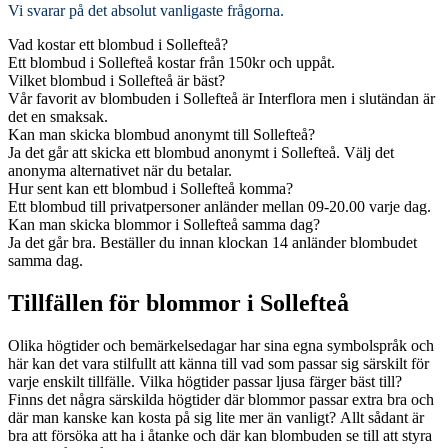
Vi svarar på det absolut vanligaste frågorna
.
Vad kostar ett blombud i Sollefteå?
Ett blombud i Sollefteå kostar från 150kr och uppåt.
Vilket blombud i Sollefteå är bäst?
Vår favorit av blombuden i Sollefteå är Interflora men i slutändan är
det en smaksak.
Kan man skicka blombud anonymt till Sollefteå?
Ja det går att skicka ett blombud anonymt i Sollefteå. Välj det
anonyma alternativet när du betalar.
Hur sent kan ett blombud i Sollefteå komma?
Ett blombud till privatpersoner anländer mellan 09-20.00 varje dag.
Kan man skicka blommor i Sollefteå samma dag?
Ja det går bra. Beställer du innan klockan 14 anländer blombudet
samma dag.
Tillfällen för blommor i Sollefteå
Olika högtider och bemärkelsedagar har sina egna symbolspråk och
här kan det vara stilfullt att känna till vad som passar sig särskilt för
varje enskilt tillfälle. Vilka högtider passar ljusa färger bäst till?
Finns det några särskilda högtider där blommor passar extra bra och
där man kanske kan kosta på sig lite mer än vanligt? Allt sådant är
bra att försöka att ha i åtanke och där kan blombuden se till att styra