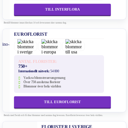
TILL INTERFLORA
Beställ blommor innan klockan 14 och leveransen sker samma dag.
EUROFLORIST
ANTAL FLORISTER:
750+
Internationellt nätverk:
54 000
Vackra blomsterarrangemang
Över 750 anslutna florister
Blommor över hela världen
TILL EUROFLORIST
Betala med Swish och få dina blommor med samma dag leverans. Euroflorist levererar över hela världen.
FLORISTER I SVERIGE