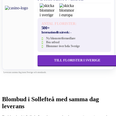
ANTAL FLORISTER:
500+
Internationellt nätverk:
-
Ny blomsterförmedlare
Bra utbud
Blommor över hela Sverige
TILL FLORISTER I SVERIGE
Leverans samma dag inom Sverige och utomlands.
Blombud i Sollefteå med samma dag
leverans