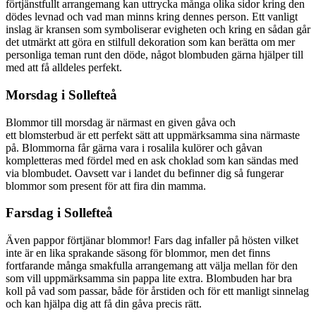
förtjänstfullt arrangemang kan uttrycka många olika sidor kring den
dödes levnad och vad man minns kring dennes person. Ett vanligt
inslag är kransen som symboliserar evigheten och kring en sådan går
det utmärkt att göra en stilfull dekoration som kan berätta om mer
personliga teman runt den döde, något blombuden gärna hjälper till
med att få alldeles perfekt.
Morsdag i Sollefteå
Blommor till morsdag är närmast en given gåva och
ett blomsterbud är ett perfekt sätt att uppmärksamma sina närmaste
på. Blommorna får gärna vara i rosalila kulörer och gåvan
kompletteras med fördel med en ask choklad som kan sändas med
via blombudet. Oavsett var i landet du befinner dig så fungerar
blommor som present för att fira din mamma.
Farsdag i Sollefteå
Även pappor förtjänar blommor! Fars dag infaller på hösten vilket
inte är en lika sprakande säsong för blommor, men det finns
fortfarande många smakfulla arrangemang att välja mellan för den
som vill uppmärksamma sin pappa lite extra. Blombuden har bra
koll på vad som passar, både för årstiden och för ett manligt sinnelag
och kan hjälpa dig att få din gåva precis rätt.