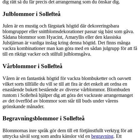
dig rätt så du får precis det arrangemang som du önskar dig.
Julblommor i Sollefteå
Julen är en mustig och färgstark högtid där dekoreringsbara
blomgrupper eller snittblomsdekorationer passar sig bäst som gåva.
Sådana blommor som Hyacint, Amaryllis eller den klassiska
Julstjärnan är vanliga inslag kring denna högtid. Det finns många
vackra kombinationer man kan göra med en sådan julgrupp för att få
till en riktigt vacker och stilfull julblomsgåva.
Vårblommor i Sollefteå
Våren är en fantastisk högtid för vackra blombuketter och oavsett
vilket sorts tillfälle du vill se till att fira är det enkelt att ordna en
enastående bukett bestående av diverse vårblommor. Blombuden
runtom i Sollefteå hjälper dig att göra det vackraste arrangemanget
av det överflöd av blommor som står till buds under vårens
grönskande månader.
Begravningsblommor i Sollefteå
Blommornas inre språk gör dem till ett förtjänstfullt verktyg för att
uttrycka såväl sorg som andra känslor vid en
begravning
. Ett