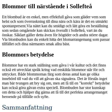
Blommor till närstående i Sollefteå
Ett blombud är en enkel, men effektfull gåva som gläder vem som
helst och som överraskning till dina nära och kära är det en utmärkt
spontanpresent.Via nätet kan du smidigt och lätt göra en beställning
som sedan omgående kan skickas överallt i Sollefteå, vart än du
önskar. Såklart gäller detta även för högtider och andra större dagar.
Via blombuden kan du enkelt hitta det blomarrangemang som passar
tillfället och dina närmastes smak allra bäst.
Blommors betydelse
Blommor har en stark ställning som gåva i vår kultur och det finns
också ett utvecklat språk kring vad enskilda blommor står för och
uttrycker. Både blommornas färg som deras antal kan ge olika
innebörd till vad du vill att gåvan ska signalera. Det är förstås inget
man bär tvungen att bry sig om, men att få till en ”korrekt” betydelse
kan också göra gåvan extra speciell. Blombuden har stor kunskap
om detta och hjälper dig gärna att få till det perfekta arrangemanget
beroende på tillfälle och syfte.
Sammanfattning