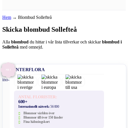
Hem
→
Blombud Sollefteå
Skicka blombud Sollefteå
Alla
blombud
du hittar i vår lista tillverkar och skickar
blombud i
Sollefteå
med omnejd.
INTERFLORA
NR 1
ANTAL FLORISTER:
600+
Internationellt nätverk:
56 000
Blommor världen över
Blommor till över 150 länder
Fina hälsningskort