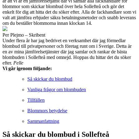
är att vi är en jämförelsetjänst där vi samlar alla fackhandlare för
blommor som skickar blombud över hela Sollefteå och gör det
enkelt för dig att hitta det du söker efter. Alla de fackhandlare som vi
valt att jämföra erbjuder säkra betalningsmetoder och snabb leverans
om du beställer blommorna innan klockan 14.
Per Plejmo – Skribent
Under flera år har jag bedrivet en verksamhet där jag förmedlar
blombud till privatpersoner och företag runt om i Sverige. Detta är
en av mina jämförelsetjänster där jag samlar och rankar de bästa
blombuden i Sollefteå med omnejd. Hoppas du hittar det du söker
efter.
Pelle
Vi går igenom följande:
Så skickar du blombud
Vanliga frågor om blombuden
Tillfällen
Blommors betydelse
Sammanfattning
Så skickar du blombud i Sollefteå