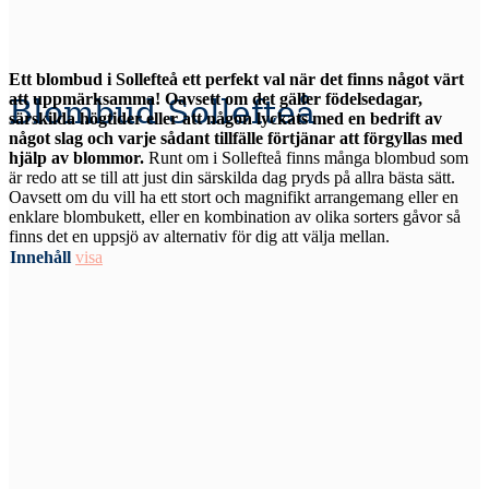
Ett blombud i Sollefteå ett perfekt val när det finns något värt
att uppmärksamma! Oavsett om det gäller födelsedagar,
Blombud Sollefteå
särskilda högtider eller att någon lyckats med en bedrift av
något slag och varje sådant tillfälle förtjänar att förgyllas med
hjälp av blommor.
Runt om i Sollefteå finns många blombud som
är redo att se till att just din särskilda dag pryds på allra bästa sätt.
Oavsett om du vill ha ett stort och magnifikt arrangemang eller en
enklare blombukett, eller en kombination av olika sorters gåvor så
finns det en uppsjö av alternativ för dig att välja mellan.
Innehåll
visa