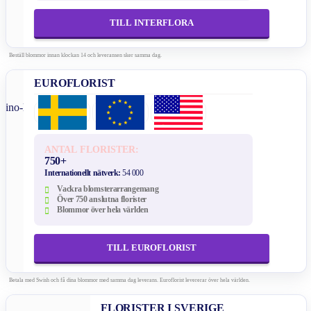
TILL INTERFLORA
Beställ blommor innan klockan 14 och leveransen sker samma dag.
EUROFLORIST
ANTAL FLORISTER:
750+
Internationellt nätverk:
54 000
Vackra blomsterarrangemang
Över 750 anslutna florister
Blommor över hela världen
TILL EUROFLORIST
Betala med Swish och få dina blommor med samma dag leverans. Euroflorist levererar över hela världen.
FLORISTER I SVERIGE