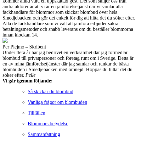
kommer alltid vara en uppskattad gest. Det som skiljer oss från
andra aktörer är att vi är en jämförelsetjänst där vi samlar alla
fackhandlare för blommor som skickar blombud över hela
Smedjebacken och gör det enkelt för dig att hitta det du söker efter.
Alla de fackhandlare som vi valt att jämföra erbjuder säkra
betalningsmetoder och snabb leverans om du beställer blommorna
innan klockan 14.
Per Plejmo – Skribent
Under flera år har jag bedrivet en verksamhet där jag förmedlar
blombud till privatpersoner och företag runt om i Sverige. Detta är
en av mina jämförelsetjänster där jag samlar och rankar de bästa
blombuden i Smedjebacken med omnejd. Hoppas du hittar det du
söker efter.
Pelle
Vi går igenom följande:
Så skickar du blombud
Vanliga frågor om blombuden
Tillfällen
Blommors betydelse
Sammanfattning