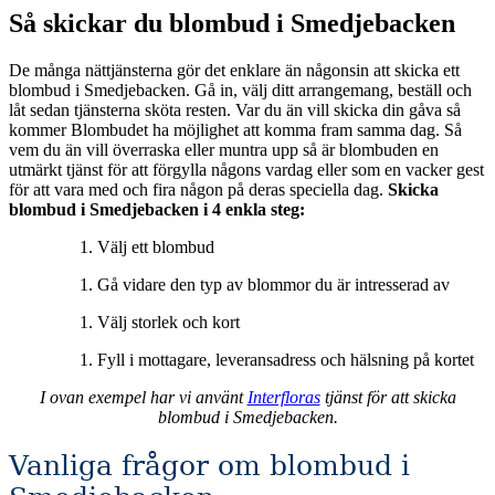
Så skickar du blombud i Smedjebacken
De många nättjänsterna gör det enklare än någonsin att skicka ett
blombud i Smedjebacken. Gå in, välj ditt arrangemang, beställ och
låt sedan tjänsterna sköta resten. Var du än vill skicka din gåva så
kommer Blombudet ha möjlighet att komma fram samma dag. Så
vem du än vill överraska eller muntra upp så är blombuden en
utmärkt tjänst för att förgylla någons vardag eller som en vacker gest
för att vara med och fira någon på deras speciella dag.
Skicka
blombud i Smedjebacken i 4 enkla steg:
Välj ett blombud
Gå vidare den typ av blommor du är intresserad av
Välj storlek och kort
Fyll i mottagare, leveransadress och hälsning på kortet
I ovan exempel har vi använt
Interfloras
tjänst för att skicka
blombud i Smedjebacken.
Vanliga frågor om blombud i