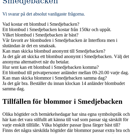
Smedjebacken
Vi svarar på det absolut vanligaste frågorna
.
Vad kostar ett blombud i Smedjebacken?
Ett blombud i Smedjebacken kostar från 150kr och uppåt.
Vilket blombud i Smedjebacken är bäst?
Vår favorit av blombuden i Smedjebacken är Interflora men i
slutändan är det en smaksak.
Kan man skicka blombud anonymt till Smedjebacken?
Ja det går att skicka ett blombud anonymt i Smedjebacken. Välj det
anonyma alternativet när du betalar.
Hur sent kan ett blombud i Smedjebacken komma?
Ett blombud till privatpersoner anländer mellan 09-20.00 varje dag.
Kan man skicka blommor i Smedjebacken samma dag?
Ja det går bra. Beställer du innan klockan 14 anländer blombudet
samma dag.
Tillfällen för blommor i Smedjebacken
Olika högtider och bemärkelsedagar har sina egna symbolspråk och
här kan det vara stilfullt att känna till vad som passar sig särskilt för
varje enskilt tillfälle. Vilka högtider passar ljusa färger bäst till?
Finns det några särskilda högtider där blommor passar extra bra och