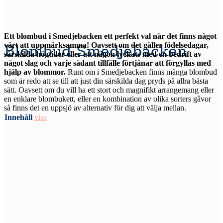
Ett blombud i Smedjebacken ett perfekt val när det finns något
värt att uppmärksamma! Oavsett om det gäller födelsedagar,
Blombud Smedjebacken
särskilda högtider eller att någon lyckats med en bedrift av
något slag och varje sådant tillfälle förtjänar att förgyllas med
hjälp av blommor.
Runt om i Smedjebacken finns många blombud
som är redo att se till att just din särskilda dag pryds på allra bästa
sätt. Oavsett om du vill ha ett stort och magnifikt arrangemang eller
en enklare blombukett, eller en kombination av olika sorters gåvor
så finns det en uppsjö av alternativ för dig att välja mellan.
Innehåll
visa