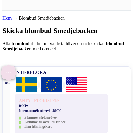
Hem
→
Blombud Smedjebacken
Skicka blombud Smedjebacken
Alla
blombud
du hittar i vår lista tillverkar och skickar
blombud i
Smedjebacken
med omnejd.
INTERFLORA
NR 1
ANTAL FLORISTER:
600+
Internationellt nätverk:
56 000
Blommor världen över
Blommor till över 150 länder
Fina hälsningskort