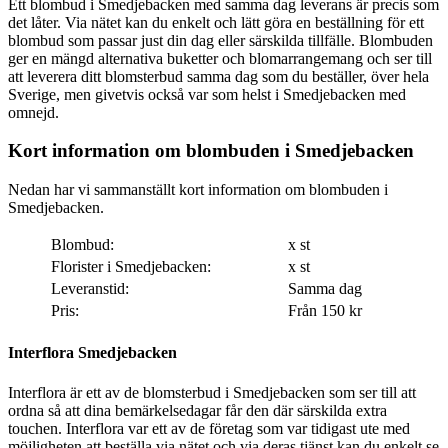
Ett blombud i Smedjebacken med samma dag leverans är precis som
det låter. Via nätet kan du enkelt och lätt göra en beställning för ett
blombud som passar just din dag eller särskilda tillfälle. Blombuden
ger en mängd alternativa buketter och blomarrangemang och ser till
att leverera ditt blomsterbud samma dag som du beställer, över hela
Sverige, men givetvis också var som helst i Smedjebacken med
omnejd.
Kort information om blombuden i Smedjebacken
Nedan har vi sammanställt kort information om blombuden i
Smedjebacken.
Blombud:
x st
Florister i Smedjebacken:
x st
Leveranstid:
Samma dag
Pris:
Från 150 kr
Interflora Smedjebacken
Interflora är ett av de blomsterbud i Smedjebacken som ser till att
ordna så att dina bemärkelsedagar får den där särskilda extra
touchen. Interflora var ett av de företag som var tidigast ute med
möjligheten att beställa via nätet och via deras tjänst kan du enkelt se