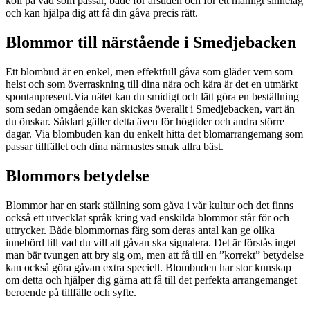
koll på vad som passar, både för årstiden och för ett manligt sinnelag
och kan hjälpa dig att få din gåva precis rätt.
Blommor till närstående i Smedjebacken
Ett blombud är en enkel, men effektfull gåva som gläder vem som
helst och som överraskning till dina nära och kära är det en utmärkt
spontanpresent.Via nätet kan du smidigt och lätt göra en beställning
som sedan omgående kan skickas överallt i Smedjebacken, vart än
du önskar. Såklart gäller detta även för högtider och andra större
dagar. Via blombuden kan du enkelt hitta det blomarrangemang som
passar tillfället och dina närmastes smak allra bäst.
Blommors betydelse
Blommor har en stark ställning som gåva i vår kultur och det finns
också ett utvecklat språk kring vad enskilda blommor står för och
uttrycker. Både blommornas färg som deras antal kan ge olika
innebörd till vad du vill att gåvan ska signalera. Det är förstås inget
man bär tvungen att bry sig om, men att få till en ”korrekt” betydelse
kan också göra gåvan extra speciell. Blombuden har stor kunskap
om detta och hjälper dig gärna att få till det perfekta arrangemanget
beroende på tillfälle och syfte.