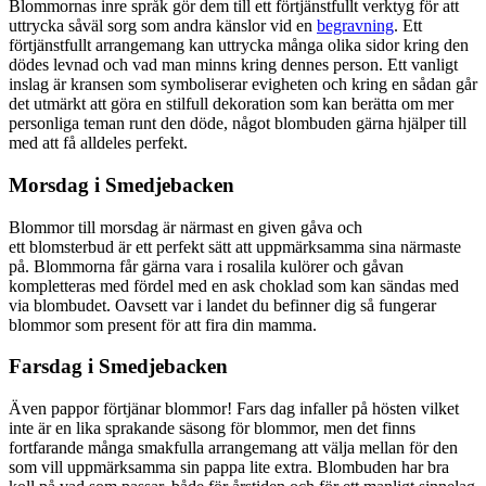
Blommornas inre språk gör dem till ett förtjänstfullt verktyg för att
uttrycka såväl sorg som andra känslor vid en
begravning
. Ett
förtjänstfullt arrangemang kan uttrycka många olika sidor kring den
dödes levnad och vad man minns kring dennes person. Ett vanligt
inslag är kransen som symboliserar evigheten och kring en sådan går
det utmärkt att göra en stilfull dekoration som kan berätta om mer
personliga teman runt den döde, något blombuden gärna hjälper till
med att få alldeles perfekt.
Morsdag i Smedjebacken
Blommor till morsdag är närmast en given gåva och
ett blomsterbud är ett perfekt sätt att uppmärksamma sina närmaste
på. Blommorna får gärna vara i rosalila kulörer och gåvan
kompletteras med fördel med en ask choklad som kan sändas med
via blombudet. Oavsett var i landet du befinner dig så fungerar
blommor som present för att fira din mamma.
Farsdag i Smedjebacken
Även pappor förtjänar blommor! Fars dag infaller på hösten vilket
inte är en lika sprakande säsong för blommor, men det finns
fortfarande många smakfulla arrangemang att välja mellan för den
som vill uppmärksamma sin pappa lite extra. Blombuden har bra