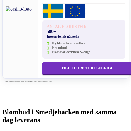
ANTAL FLORISTER:
500+
Internationellt nätverk:
-
Ny blomsterförmedlare
Bra utbud
Blommor över hela Sverige
TILL FLORISTER I SVERIGE
Leverans samma dag inom Sverige och utomlands.
Blombud i Smedjebacken med samma
dag leverans