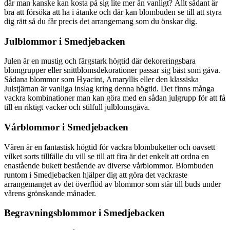
där man kanske kan kosta på sig lite mer än vanligt? Allt sådant är
bra att försöka att ha i åtanke och där kan blombuden se till att styra
dig rätt så du får precis det arrangemang som du önskar dig.
Julblommor i Smedjebacken
Julen är en mustig och färgstark högtid där dekoreringsbara
blomgrupper eller snittblomsdekorationer passar sig bäst som gåva.
Sådana blommor som Hyacint, Amaryllis eller den klassiska
Julstjärnan är vanliga inslag kring denna högtid. Det finns många
vackra kombinationer man kan göra med en sådan julgrupp för att få
till en riktigt vacker och stilfull julblomsgåva.
Vårblommor i Smedjebacken
Våren är en fantastisk högtid för vackra blombuketter och oavsett
vilket sorts tillfälle du vill se till att fira är det enkelt att ordna en
enastående bukett bestående av diverse vårblommor. Blombuden
runtom i Smedjebacken hjälper dig att göra det vackraste
arrangemanget av det överflöd av blommor som står till buds under
vårens grönskande månader.
Begravningsblommor i Smedjebacken