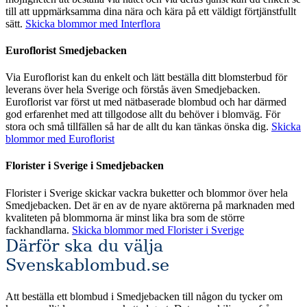
till att uppmärksamma dina nära och kära på ett väldigt förtjänstfullt
sätt.
Skicka blommor med Interflora
Euroflorist Smedjebacken
Via Euroflorist kan du enkelt och lätt beställa ditt blomsterbud för
leverans över hela Sverige och förstås även Smedjebacken.
Euroflorist var först ut med nätbaserade blombud och har därmed
god erfarenhet med att tillgodose allt du behöver i blomväg. För
stora och små tillfällen så har de allt du kan tänkas önska dig.
Skicka
blommor med Euroflorist
Florister i Sverige i Smedjebacken
Florister i Sverige skickar vackra buketter och blommor över hela
Smedjebacken. Det är en av de nyare aktörerna på marknaden med
kvaliteten på blommorna är minst lika bra som de större
fackhandlarna.
Skicka blommor med Florister i Sverige
Därför ska du välja
Svenskablombud.se
Att beställa ett blombud i Smedjebacken till någon du tycker om