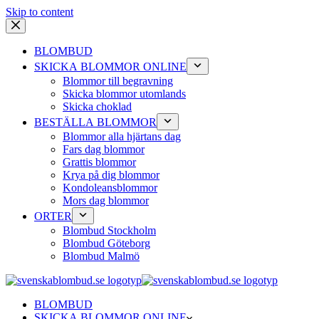
Skip to content
BLOMBUD
SKICKA BLOMMOR ONLINE
Blommor till begravning
Skicka blommor utomlands
Skicka choklad
BESTÄLLA BLOMMOR
Blommor alla hjärtans dag
Fars dag blommor
Grattis blommor
Krya på dig blommor
Kondoleansblommor
Mors dag blommor
ORTER
Blombud Stockholm
Blombud Göteborg
Blombud Malmö
BLOMBUD
SKICKA BLOMMOR ONLINE