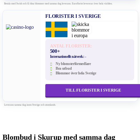
Betala med Swish och få dina blommor med samma dag leverans. Euroflorist levererar över hela världen.
FLORISTER I SVERIGE
ANTAL FLORISTER:
500+
Internationellt nätverk:
-
Ny blomsterförmedlare
Bra utbud
Blommor över hela Sverige
TILL FLORISTER I SVERIGE
Leverans samma dag inom Sverige och utomlands.
Blombud i Skurup med samma dag