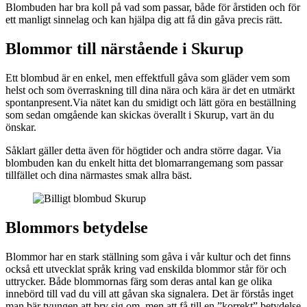
Blombuden har bra koll på vad som passar, både för årstiden och för
ett manligt sinnelag och kan hjälpa dig att få din gåva precis rätt.
Blommor till närstående i Skurup
Ett blombud är en enkel, men effektfull gåva som gläder vem som
helst och som överraskning till dina nära och kära är det en utmärkt
spontanpresent.Via nätet kan du smidigt och lätt göra en beställning
som sedan omgående kan skickas överallt i Skurup, vart än du
önskar.
Såklart gäller detta även för högtider och andra större dagar. Via
blombuden kan du enkelt hitta det blomarrangemang som passar
tillfället och dina närmastes smak allra bäst.
Blommors betydelse
Blommor har en stark ställning som gåva i vår kultur och det finns
också ett utvecklat språk kring vad enskilda blommor står för och
uttrycker. Både blommornas färg som deras antal kan ge olika
innebörd till vad du vill att gåvan ska signalera. Det är förstås inget
man bär tvungen att bry sig om, men att få till en ”korrekt” betydelse