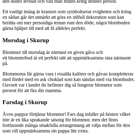
den dödes levnad och vad man minns kring dennes person.
Ett vanligt inslag är kransen som symboliserar evigheten och kring
en sådan går det utmärkt att göra en stilfull dekoration som kan
berätta om mer personliga teman runt den döde, något blombuden
gärna hjälper till med att få alldeles perfekt.
Morsdag i Skurup
Blommor till morsdag är närmast en given gåva och
ett blomsterbud är ett perfekt sätt att uppmärksamma sina närmaste
på.
Blommorna får gärna vara i rosalila kulörer och gåvan kompletteras
med fördel med en ask choklad som kan sändas med via blombudet.
Oavsett var i landet du befinner dig så fungerar blommor som
present för att fira din mamma.
Farsdag i Skurup
Även pappor förtjänar blommor! Fars dag infaller på hösten vilket
inte är en lika sprakande säsong för blommor, men det finns
fortfarande många smakfulla arrangemang att välja mellan för den
som vill uppmärksamma sin pappa lite extra.