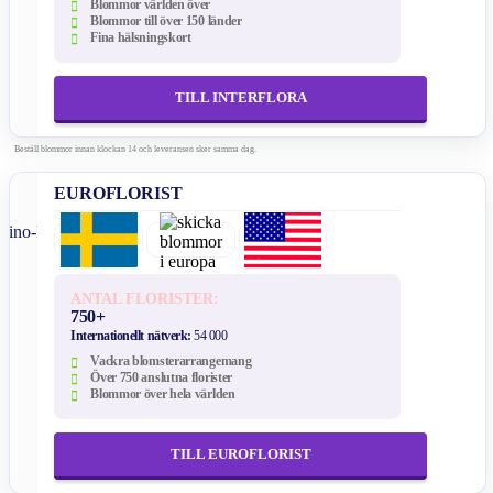
Blommor världen över
Blommor till över 150 länder
Fina hälsningskort
TILL INTERFLORA
Beställ blommor innan klockan 14 och leveransen sker samma dag.
EUROFLORIST
ANTAL FLORISTER:
750+
Internationellt nätverk:
54 000
Vackra blomsterarrangemang
Över 750 anslutna florister
Blommor över hela världen
TILL EUROFLORIST