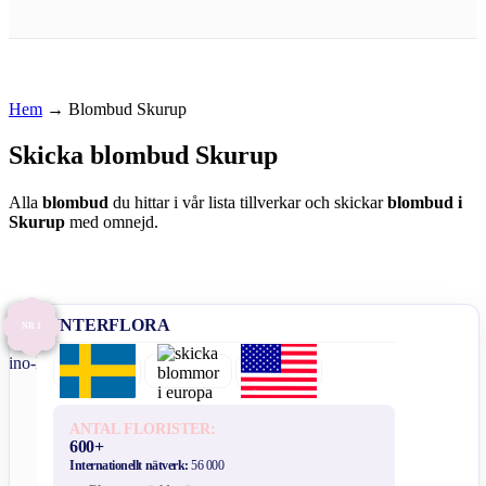
Hem
→
Blombud Skurup
Skicka blombud Skurup
Alla
blombud
du hittar i vår lista tillverkar och skickar
blombud i
Skurup
med omnejd.
INTERFLORA
NR 1
ANTAL FLORISTER:
600+
Internationellt nätverk:
56 000