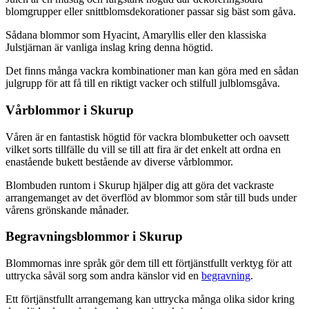
blomgrupper eller snittblomsdekorationer passar sig bäst som gåva.
Sådana blommor som Hyacint, Amaryllis eller den klassiska
Julstjärnan är vanliga inslag kring denna högtid.
Det finns många vackra kombinationer man kan göra med en sådan
julgrupp för att få till en riktigt vacker och stilfull julblomsgåva.
Vårblommor i Skurup
Våren är en fantastisk högtid för vackra blombuketter och oavsett
vilket sorts tillfälle du vill se till att fira är det enkelt att ordna en
enastående bukett bestående av diverse vårblommor.
Blombuden runtom i Skurup hjälper dig att göra det vackraste
arrangemanget av det överflöd av blommor som står till buds under
vårens grönskande månader.
Begravningsblommor i Skurup
Blommornas inre språk gör dem till ett förtjänstfullt verktyg för att
uttrycka såväl sorg som andra känslor vid en
begravning
.
Ett förtjänstfullt arrangemang kan uttrycka många olika sidor kring