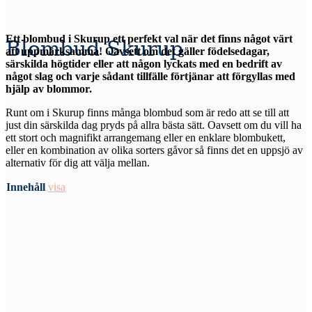
Ett blombud i Skurup ett perfekt val när det finns något värt
Blombud Skurup
att uppmärksamma! Oavsett om det gäller födelsedagar,
särskilda högtider eller att någon lyckats med en bedrift av
något slag och varje sådant tillfälle förtjänar att förgyllas med
hjälp av blommor.
Runt om i Skurup finns många blombud som är redo att se till att
just din särskilda dag pryds på allra bästa sätt. Oavsett om du vill ha
ett stort och magnifikt arrangemang eller en enklare blombukett,
eller en kombination av olika sorters gåvor så finns det en uppsjö av
alternativ för dig att välja mellan.
Innehåll
visa