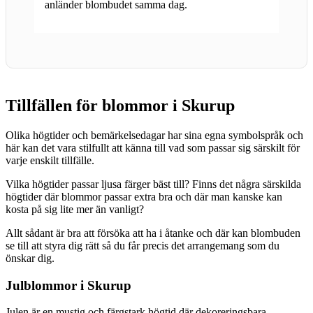
anländer blombudet samma dag.
Tillfällen för blommor i Skurup
Olika högtider och bemärkelsedagar har sina egna symbolspråk och
här kan det vara stilfullt att känna till vad som passar sig särskilt för
varje enskilt tillfälle.
Vilka högtider passar ljusa färger bäst till? Finns det några särskilda
högtider där blommor passar extra bra och där man kanske kan
kosta på sig lite mer än vanligt?
Allt sådant är bra att försöka att ha i åtanke och där kan blombuden
se till att styra dig rätt så du får precis det arrangemang som du
önskar dig.
Julblommor i Skurup
Julen är en mustig och färgstark högtid där dekoreringsbara