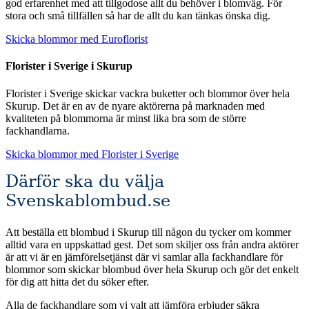
god erfarenhet med att tillgodose allt du behöver i blomväg. För
stora och små tillfällen så har de allt du kan tänkas önska dig.
Skicka blommor med Euroflorist
Florister i Sverige i Skurup
Florister i Sverige skickar vackra buketter och blommor över hela
Skurup. Det är en av de nyare aktörerna på marknaden med
kvaliteten på blommorna är minst lika bra som de större
fackhandlarna.
Skicka blommor med Florister i Sverige
Därför ska du välja
Svenskablombud.se
Att beställa ett blombud i Skurup till någon du tycker om kommer
alltid vara en uppskattad gest. Det som skiljer oss från andra aktörer
är att vi är en jämförelsetjänst där vi samlar alla fackhandlare för
blommor som skickar blombud över hela Skurup och gör det enkelt
för dig att hitta det du söker efter.
Alla de fackhandlare som vi valt att jämföra erbjuder säkra