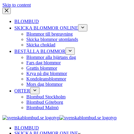
Skip to content
BLOMBUD
SKICKA BLOMMOR ONLINE
Blommor till begravning
Skicka blommor utomlands
Skicka choklad
BESTÄLLA BLOMMOR
Blommor alla hjärtans dag
Fars dag blommor
Grattis blommor
Krya på dig blommor
Kondoleansblommor
Mors dag blommor
ORTER
Blombud Stockholm
Blombud Göteborg
Blombud Malmö
BLOMBUD
SKICKA BLOMMOR ONLINE