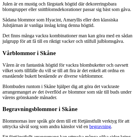
Julen är en mustig och färgstark högtid där dekoreringsbara
blomgrupper eller snittblomsdekorationer passar sig bäst som gåva.
Sådana blommor som Hyacint, Amaryllis eller den klassiska
Julstjärnan är vanliga inslag kring denna högtid.
Det finns många vackra kombinationer man kan göra med en sådan
julgrupp för att få till en riktigt vacker och stilfull julblomsgåva.
Vårblommor i Skåne
Våren är en fantastisk högtid för vackra blombuketter och oavsett
vilket sorts tillfälle du vill se till att fira är det enkelt att ordna en
enastående bukett bestående av diverse vårblommor.
Blombuden runtom i Skåne hjälper dig att göra det vackraste
arrangemanget av det överflöd av blommor som står till buds under
vårens grönskande månader.
Begravningsblommor i Skåne
Blommornas inre språk gör dem till ett förtjänstfullt verktyg för att
uttrycka såväl sorg som andra känslor vid en
begravning
.
Ett förtjänstfullt arrangemang kan uttrycka många olika sidor kring