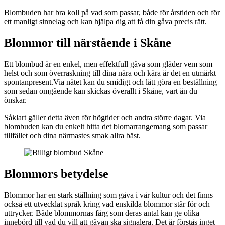
Blombuden har bra koll på vad som passar, både för årstiden och för
ett manligt sinnelag och kan hjälpa dig att få din gåva precis rätt.
Blommor till närstående i Skåne
Ett blombud är en enkel, men effektfull gåva som gläder vem som
helst och som överraskning till dina nära och kära är det en utmärkt
spontanpresent.Via nätet kan du smidigt och lätt göra en beställning
som sedan omgående kan skickas överallt i Skåne, vart än du
önskar.
Såklart gäller detta även för högtider och andra större dagar. Via
blombuden kan du enkelt hitta det blomarrangemang som passar
tillfället och dina närmastes smak allra bäst.
Blommors betydelse
Blommor har en stark ställning som gåva i vår kultur och det finns
också ett utvecklat språk kring vad enskilda blommor står för och
uttrycker. Både blommornas färg som deras antal kan ge olika
innebörd till vad du vill att gåvan ska signalera. Det är förstås inget