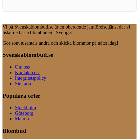
Vi på Svenskablombud.se är en oberoende jämförelsetjänst där vi
listar de bästa blombuden i Sverige.
Gör som tusentals andra och skicka blommor på nätet idag!
Svenskablombud.se
Om oss
Kontakta oss
Integritetspolicy
Sidkarta
Populära orter
Stockholm
Göteborg
Malmö
Blombud