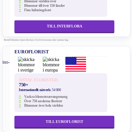
Blommor världen över
Blommor till över 150 länder
Fina hälsningskort
TILL INTERFLORA
Beställ blommor innan klockan 14 och leveransen sker samma dag.
EUROFLORIST
ANTAL FLORISTER:
750+
Internationellt nätverk:
54 000
Vackra blomsterarrangemang
Över 750 anslutna florister
Blommor över hela världen
TILL EUROFLORIST