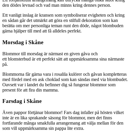
den dödes levnad och vad man minns kring dennes person.
Ett vanligt inslag är kransen som symboliserar evigheten och kring
en sådan går det utmärkt att göra en stilfull dekoration som kan
berätta om mer personliga teman runt den döde, något blombuden
gärna hjälper till med att få alldeles perfekt.
Morsdag i Skåne
Blommor till morsdag är närmast en given gåva och
ett blomsterbud är ett perfekt sätt att uppmärksamma sina närmaste
på.
Blommorna får gärna vara i rosalila kulörer och gåvan kompletteras
med fördel med en ask choklad som kan sändas med via blombudet.
Oavsett var i landet du befinner dig så fungerar blommor som
present för att fira din mamma.
Farsdag i Skåne
Även pappor förtjänar blommor! Fars dag infaller på hösten vilket
inte är en lika sprakande säsong för blommor, men det finns
fortfarande många smakfulla arrangemang att välja mellan för den
som vill uppmärksamma sin pappa lite extra.