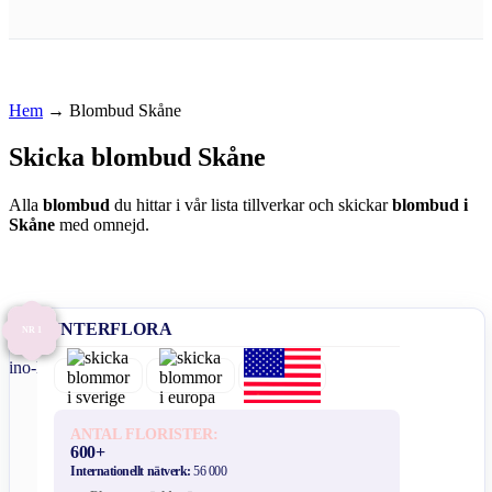
Hem
→
Blombud Skåne
Skicka blombud Skåne
Alla
blombud
du hittar i vår lista tillverkar och skickar
blombud i
Skåne
med omnejd.
INTERFLORA
NR 1
ANTAL FLORISTER:
600+
Internationellt nätverk:
56 000