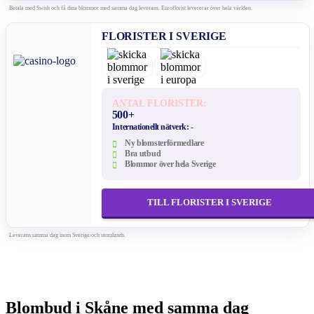
Betala med Swish och få dina blommor med samma dag leverans. Euroflorist levererar över hela världen.
FLORISTER I SVERIGE
ANTAL FLORISTER:
500+
Internationellt nätverk:
-
Ny blomsterförmedlare
Bra utbud
Blommor över hela Sverige
TILL FLORISTER I SVERIGE
Leverans samma dag inom Sverige och utomlands.
Blombud i Skåne med samma dag