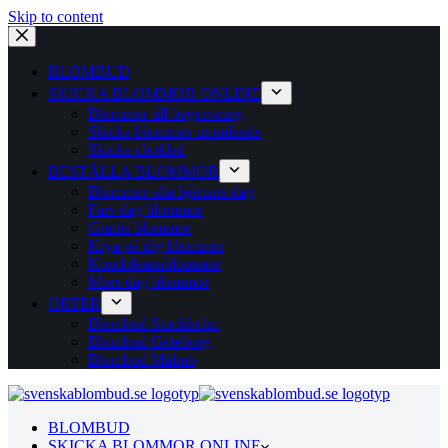
Skip to content
BLOMBUD
SKICKA BLOMMOR ONLINE
Blommor till begravning
Skicka blommor utomlands
Skicka choklad
BESTÄLLA BLOMMOR
Blommor alla hjärtans dag
Fars dag blommor
Grattis blommor
Krya på dig blommor
Kondoleansblommor
Mors dag blommor
ORTER
Blombud Stockholm
Blombud Göteborg
Blombud Malmö
BLOMBUD
SKICKA BLOMMOR ONLINE