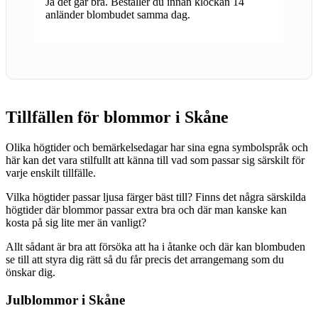
Ja det går bra. Beställer du innan klockan 14
anländer blombudet samma dag.
Tillfällen för blommor i Skåne
Olika högtider och bemärkelsedagar har sina egna symbolspråk och
här kan det vara stilfullt att känna till vad som passar sig särskilt för
varje enskilt tillfälle.
Vilka högtider passar ljusa färger bäst till? Finns det några särskilda
högtider där blommor passar extra bra och där man kanske kan
kosta på sig lite mer än vanligt?
Allt sådant är bra att försöka att ha i åtanke och där kan blombuden
se till att styra dig rätt så du får precis det arrangemang som du
önskar dig.
Julblommor i Skåne