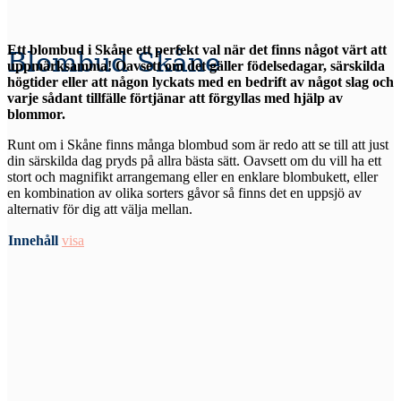
Ett blombud i Skåne ett perfekt val när det finns något värt att
Blombud Skåne
uppmärksamma! Oavsett om det gäller födelsedagar, särskilda
högtider eller att någon lyckats med en bedrift av något slag och
varje sådant tillfälle förtjänar att förgyllas med hjälp av
blommor.
Runt om i Skåne finns många blombud som är redo att se till att just
din särskilda dag pryds på allra bästa sätt. Oavsett om du vill ha ett
stort och magnifikt arrangemang eller en enklare blombukett, eller
en kombination av olika sorters gåvor så finns det en uppsjö av
alternativ för dig att välja mellan.
Innehåll
visa