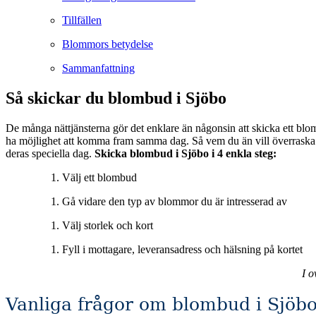
Tillfällen
Blommors betydelse
Sammanfattning
Så skickar du blombud i Sjöbo
De många nättjänsterna gör det enklare än någonsin att skicka ett blom
ha möjlighet att komma fram samma dag. Så vem du än vill överraska eller muntra upp så är blombuden en utmärkt tjänst för att förgylla någons vardag eller som en vacker gest för att vara med och fira någon på
deras speciella dag.
Skicka blombud i Sjöbo i 4 enkla steg:
Välj ett blombud
Gå vidare den typ av blommor du är intresserad av
Välj storlek och kort
Fyll i mottagare, leveransadress och hälsning på kortet
I o
Vanliga frågor om blombud i Sjöb