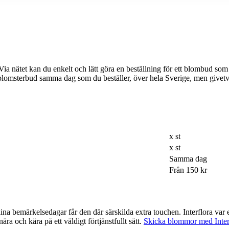
n du enkelt och lätt göra en beställning för ett blombud som passar just din dag e
tt blomsterbud samma dag som du beställer, över hela Sverige, men give
x st
x st
Samma dag
Från 150 kr
ra touchen. Interflora var ett av de företag som var tidigast ute med möjligheten att beställa via
ra och kära på ett väldigt förtjänstfullt sätt.
Skicka blommor med Inter