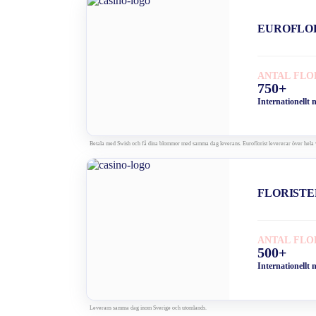
EUROFLO
ANTAL FLO
750+
Internationellt 
Betala med Swish och få dina blommor med samma dag leverans. Euroflorist levererar över hela 
FLORISTE
ANTAL FLO
500+
Internationellt 
Leverans samma dag inom Sverige och utomlands.