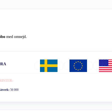
öbo
med omnejd.
ORA
RISTER:
nätverk:
56 000