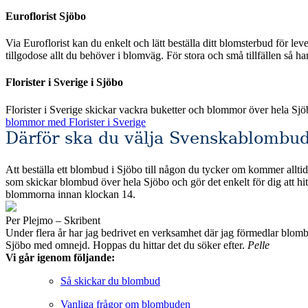
Euroflorist Sjöbo
Via Euroflorist kan du enkelt och lätt beställa ditt blomsterbud för leverans över hela Sverige och förstås även Sjöbo. Eur
tillgodose allt du behöver i blomväg. För stora och små tillfällen så h
Florister i Sverige i Sjöbo
Florister i Sverige skickar vackra buketter och blommor över hela Sj
blommor med Florister i Sverige
Därför ska du välja Svenskablombud
Att beställa ett blombud i Sjöbo till någon du tycker om kommer alltid 
som skickar blombud över hela Sjöbo och gör det enkelt för dig att hitta det du söker efter. Alla de fackhandlare som vi valt att jämföra erbjuder säkra beta
blommorna innan klockan 14.
Per Plejmo – Skribent
Under flera år har jag bedrivet en verksamhet där jag förmedlar blombud till privatpersoner och företag runt om i Sveri
Sjöbo med omnejd. Hoppas du hittar det du söker efter.
Pelle
Vi går igenom följande:
Så skickar du blombud
Vanliga frågor om blombuden