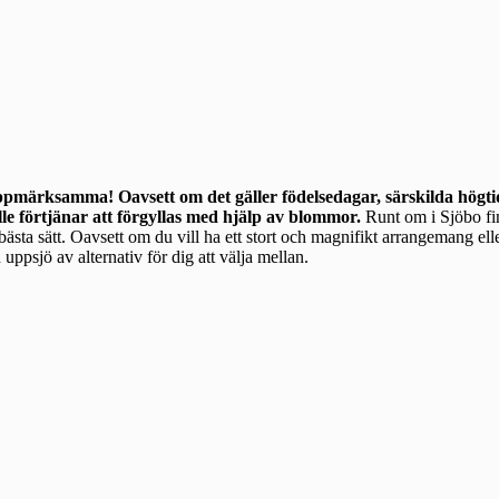
uppmärksamma! Oavsett om det gäller födelsedagar, särskilda högtid
lle förtjänar att förgyllas med hjälp av blommor.
Runt om i Sjöbo finns många
a bästa sätt. Oavsett om du vill ha ett stort och magnifikt arrangemang ell
uppsjö av alternativ för dig att välja mellan.