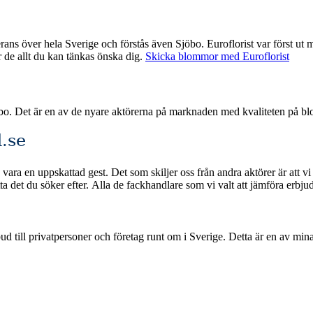
oflorist var först ut med nätbaserade blombud och har därmed god erfarenhet med att
ar de allt du kan tänkas önska dig.
Skicka blommor med Euroflorist
öbo. Det är en av de nyare aktörerna på marknaden med kvaliteten på b
.se
vara en uppskattad gest. Det som skiljer oss från andra aktörer är att vi
lningsmetoder och snabb leverans om du beställer
ge. Detta är en av mina jämförelsetjänster där jag samlar och rankar de bästa blombuden i