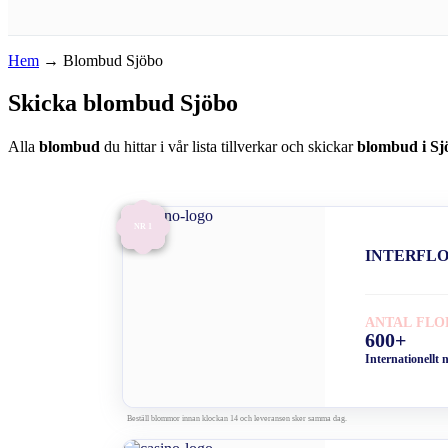
Hem
→
Blombud Sjöbo
Skicka blombud Sjöbo
Alla
blombud
du hittar i vår lista tillverkar och skickar
blombud i Sj
NR 1
INTERFL
ANTAL FLO
600+
Internationellt 
Beställ blommor innan klockan 14 och leveransen sker samma dag.