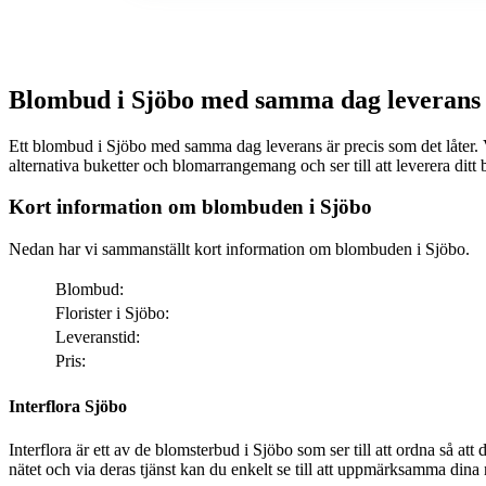
Blombud i Sjöbo med samma dag leverans
Ett blombud i Sjöbo med samma dag leverans är precis som det låter. Via nätet ka
alternativa buketter och blomarrangemang och ser till att leverera di
Kort information om blombuden i Sjöbo
Nedan har vi sammanställt kort information om blombuden i Sjöbo.
Blombud:
Florister i Sjöbo:
Leveranstid:
Pris:
Interflora Sjöbo
Interflora är ett av de blomsterbud i Sjöbo som ser till att ordna så att dina bemärkelsedagar får den där särskilda ext
nätet och via deras tjänst kan du enkelt se till att uppmärksamma dina nä