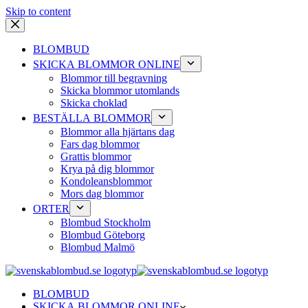
Skip to content
BLOMBUD
SKICKA BLOMMOR ONLINE
Blommor till begravning
Skicka blommor utomlands
Skicka choklad
BESTÄLLA BLOMMOR
Blommor alla hjärtans dag
Fars dag blommor
Grattis blommor
Krya på dig blommor
Kondoleansblommor
Mors dag blommor
ORTER
Blombud Stockholm
Blombud Göteborg
Blombud Malmö
BLOMBUD
SKICKA BLOMMOR ONLINE