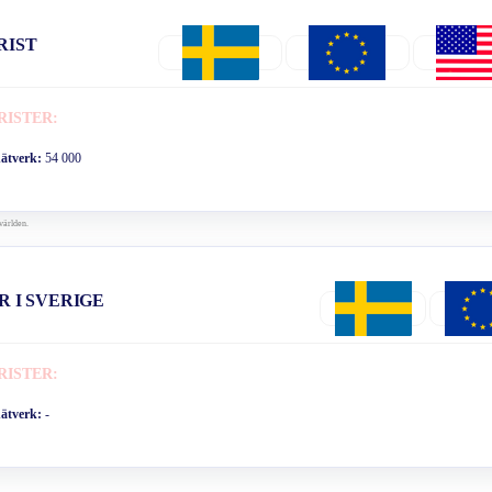
RIST
RISTER:
nätverk:
54 000
världen.
R I SVERIGE
RISTER:
nätverk:
-