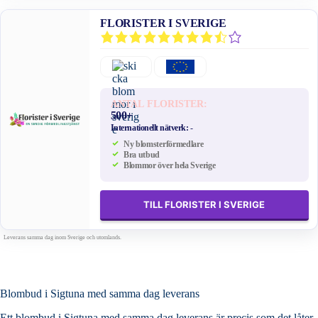
FLORISTER I SVERIGE
ANTAL FLORISTER:
500+
Internationellt nätverk:
-
Ny blomsterförmedlare
Bra utbud
Blommor över hela Sverige
TILL FLORISTER I SVERIGE
Leverans samma dag inom Sverige och utomlands.
Blombud i Sigtuna med samma dag leverans
Ett blombud i Sigtuna med samma dag leverans är precis som det låter.