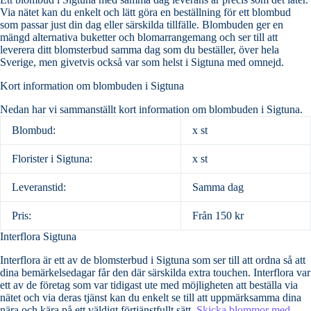
Via nätet kan du enkelt och lätt göra en beställning för ett blombud
som passar just din dag eller särskilda tillfälle. Blombuden ger en
mängd alternativa buketter och blomarrangemang och ser till att
leverera ditt blomsterbud samma dag som du beställer, över hela
Sverige, men givetvis också var som helst i Sigtuna med omnejd.
Kort information om blombuden i Sigtuna
Nedan har vi sammanställt kort information om blombuden i Sigtuna.
Blombud:
x st
Florister i Sigtuna:
x st
Leveranstid:
Samma dag
Pris:
Från 150 kr
Interflora Sigtuna
Interflora är ett av de blomsterbud i Sigtuna som ser till att ordna så att
dina bemärkelsedagar får den där särskilda extra touchen. Interflora var
ett av de företag som var tidigast ute med möjligheten att beställa via
nätet och via deras tjänst kan du enkelt se till att uppmärksamma dina
nära och kära på ett väldigt förtjänstfullt sätt.
Skicka blommor med