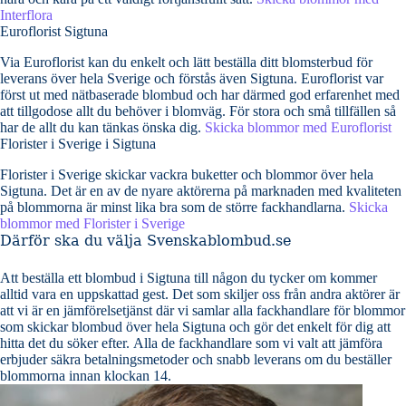
Interflora
Euroflorist Sigtuna
Via Euroflorist kan du enkelt och lätt beställa ditt blomsterbud för
leverans över hela Sverige och förstås även Sigtuna. Euroflorist var
först ut med nätbaserade blombud och har därmed god erfarenhet med
att tillgodose allt du behöver i blomväg. För stora och små tillfällen så
har de allt du kan tänkas önska dig.
Skicka blommor med Euroflorist
Florister i Sverige i Sigtuna
Florister i Sverige skickar vackra buketter och blommor över hela
Sigtuna. Det är en av de nyare aktörerna på marknaden med kvaliteten
på blommorna är minst lika bra som de större fackhandlarna.
Skicka
blommor med Florister i Sverige
Därför ska du välja Svenskablombud.se
Att beställa ett blombud i Sigtuna till någon du tycker om kommer
alltid vara en uppskattad gest. Det som skiljer oss från andra aktörer är
att vi är en jämförelsetjänst där vi samlar alla fackhandlare för blommor
som skickar blombud över hela Sigtuna och gör det enkelt för dig att
hitta det du söker efter. Alla de fackhandlare som vi valt att jämföra
erbjuder säkra betalningsmetoder och snabb leverans om du beställer
blommorna innan klockan 14.