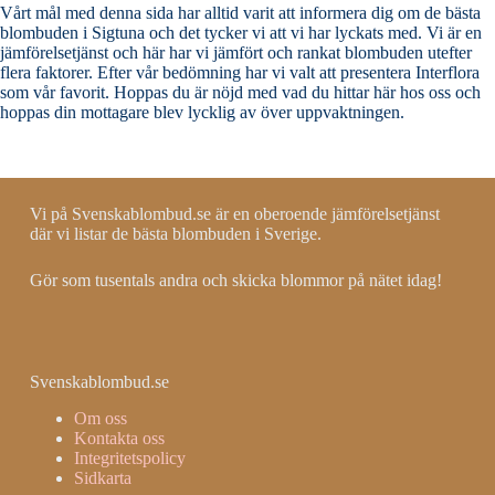
Vårt mål med denna sida har alltid varit att informera dig om de bästa
blombuden i Sigtuna och det tycker vi att vi har lyckats med. Vi är en
jämförelsetjänst och här har vi jämfört och rankat blombuden utefter
flera faktorer. Efter vår bedömning har vi valt att presentera Interflora
som vår favorit. Hoppas du är nöjd med vad du hittar här hos oss och
hoppas din mottagare blev lycklig av över uppvaktningen.
Vi på Svenskablombud.se är en oberoende jämförelsetjänst
där vi listar de bästa blombuden i Sverige.
Gör som tusentals andra och skicka blommor på nätet idag!
Svenskablombud.se
Om oss
Kontakta oss
Integritetspolicy
Sidkarta