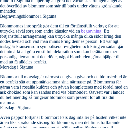
runtom i Sigtuna hjälper dig att göra det vackraste arrangemanget av
det överflöd av blommor som står till buds under vårens grönskande
månader.
Begravningsblommor i Sigtuna
Blommornas inre språk gör dem till ett förtjänstfullt verktyg för att
uttrycka såväl sorg som andra känslor vid en
begravning
. Ett
förtjänstfullt arrangemang kan uttrycka många olika sidor kring den
dödes levnad och vad man minns kring dennes person. Ett vanligt
inslag är kransen som symboliserar evigheten och kring en sådan går
det utmärkt att göra en stilfull dekoration som kan berätta om mer
personliga teman runt den döde, något blombuden gärna hjälper till
med att få alldeles perfekt.
Morsdag i Sigtuna
Blommor till morsdag är närmast en given gåva och ett blomsterbud är
ett perfekt sätt att uppmärksamma sina närmaste på. Blommorna får
gärna vara i rosalila kulörer och gåvan kompletteras med fördel med en
ask choklad som kan sändas med via blombudet. Oavsett var i landet
du befinner dig så fungerar blommor som present för att fira din
mamma.
Farsdag i Sigtuna
Även pappor förtjänar blommor! Fars dag infaller på hösten vilket inte
är en lika sprakande säsong för blommor, men det finns fortfarande
många smakfulla arrangemang att välja mellan för den som vill