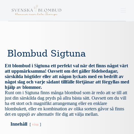
S
k
i
p
t
o
c
o
n
Blombud Sigtuna
t
e
n
Ett blombud i Sigtuna ett perfekt val när det finns något värt
t
att uppmärksamma! Oavsett om det gäller födelsedagar,
särskilda högtider eller att någon lyckats med en bedrift av
något slag och varje sådant tillfälle förtjänar att förgyllas med
hjälp av blommor.
Runt om i Sigtuna finns många blombud som är redo att se till att
just din särskilda dag pryds på allra bästa sätt. Oavsett om du vill
ha ett stort och magnifikt arrangemang eller en enklare
blombukett, eller en kombination av olika sorters gåvor så finns
det en uppsjö av alternativ för dig att välja mellan.
Innehåll
visa