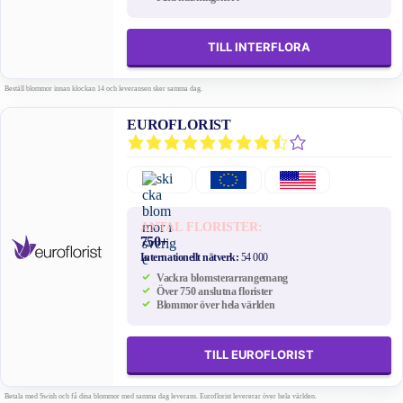
TILL INTERFLORA
Beställ blommor innan klockan 14 och leveransen sker samma dag.
EUROFLORIST
ANTAL FLORISTER:
750+
Internationellt nätverk:
54 000
Vackra blomsterarrangemang
Över 750 anslutna florister
Blommor över hela världen
TILL EUROFLORIST
Betala med Swish och få dina blommor med samma dag leverans. Euroflorist levererar över hela världen.