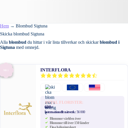
Hem
→
Blombud Sigtuna
Skicka blombud Sigtuna
Alla
blombud
du hittar i vår lista tillverkar och skickar
blombud i
Sigtuna
med omnejd.
INTERFLORA
NR 1
ANTAL FLORISTER:
600+
Internationellt nätverk:
56 000
Blommor världen över
Blommor till över 150 länder
Fina hälsningskort