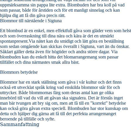
uppmärksamma sin pappa lite extra. Blombuden har bra koll på vad
som passar, både för årstiden och för ett manligt sinnelag och kan
hjälpa dig att få din gåva precis rätt.
Blommor till närstående i Sigtuna
Ett blombud är en enkel, men effektfull gåva som gläder vem som helst
och som överraskning till dina nära och kära är det en utmärkt
spontanpresent.Via nätet kan du smidigt och lätt göra en beställning
som sedan omgående kan skickas överallt i Sigtuna, vart än du önskar.
Såklart gäller detta även för högtider och andra större dagar. Via
blombuden kan du enkelt hitta det blomarrangemang som passar
tillfället och dina närmastes smak allra bäst.
Blommors betydelse
Blommor har en stark ställning som gåva i vår kultur och det finns
också ett utvecklat språk kring vad enskilda blommor står för och
uttrycker. Både blommornas färg som deras antal kan ge olika
innebörd till vad du vill att gåvan ska signalera. Det är förstås inget
man bär tvungen att bry sig om, men att få till en ”korrekt” betydelse
kan också göra gåvan extra speciell. Blombuden har stor kunskap om
detta och hjälper dig gärna att få till det perfekta arrangemanget
beroende på tillfälle och syfte.
Sammanfattning