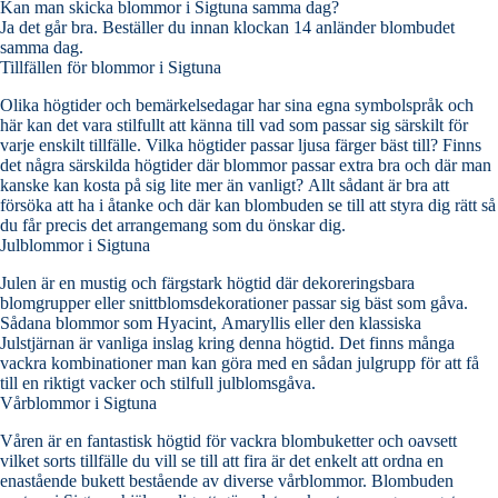
Kan man skicka blommor i Sigtuna samma dag?
Ja det går bra. Beställer du innan klockan 14 anländer blombudet
samma dag.
Tillfällen för blommor i Sigtuna
Olika högtider och bemärkelsedagar har sina egna symbolspråk och
här kan det vara stilfullt att känna till vad som passar sig särskilt för
varje enskilt tillfälle. Vilka högtider passar ljusa färger bäst till? Finns
det några särskilda högtider där blommor passar extra bra och där man
kanske kan kosta på sig lite mer än vanligt? Allt sådant är bra att
försöka att ha i åtanke och där kan blombuden se till att styra dig rätt så
du får precis det arrangemang som du önskar dig.
Julblommor i Sigtuna
Julen är en mustig och färgstark högtid där dekoreringsbara
blomgrupper eller snittblomsdekorationer passar sig bäst som gåva.
Sådana blommor som Hyacint, Amaryllis eller den klassiska
Julstjärnan är vanliga inslag kring denna högtid. Det finns många
vackra kombinationer man kan göra med en sådan julgrupp för att få
till en riktigt vacker och stilfull julblomsgåva.
Vårblommor i Sigtuna
Våren är en fantastisk högtid för vackra blombuketter och oavsett
vilket sorts tillfälle du vill se till att fira är det enkelt att ordna en
enastående bukett bestående av diverse vårblommor. Blombuden