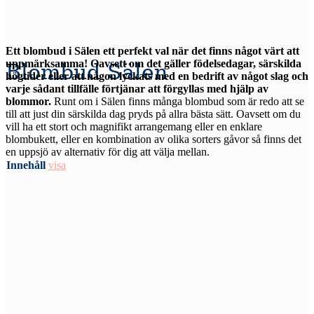
Ett blombud i Sälen ett perfekt val när det finns något värt att
uppmärksamma! Oavsett om det gäller födelsedagar, särskilda
Blombud Sälen
högtider eller att någon lyckats med en bedrift av något slag och
varje sådant tillfälle förtjänar att förgyllas med hjälp av
blommor.
Runt om i Sälen finns många blombud som är redo att se
till att just din särskilda dag pryds på allra bästa sätt. Oavsett om du
vill ha ett stort och magnifikt arrangemang eller en enklare
blombukett, eller en kombination av olika sorters gåvor så finns det
en uppsjö av alternativ för dig att välja mellan.
Innehåll
visa