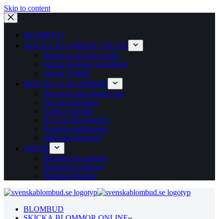
Skip to content
BLOMBUD
SKICKA BLOMMOR ONLINE
Blommor till begravning
Skicka blommor utomlands
Skicka choklad
BESTÄLLA BLOMMOR
Blommor alla hjärtans dag
Fars dag blommor
Grattis blommor
Krya på dig blommor
Kondoleansblommor
Mors dag blommor
ORTER
Blombud Stockholm
Blombud Göteborg
Blombud Malmö
BLOMBUD
SKICKA BLOMMOR ONLINE