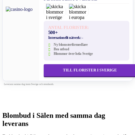
ANTAL FLORISTER:
500+
Internationellt nätverk:
-
Ny blomsterförmedlare
Bra utbud
Blommor över hela Sverige
TILL FLORISTER I SVERIGE
Leverans samma dag inom Sverige och utomlands.
Blombud i Sälen med samma dag
leverans