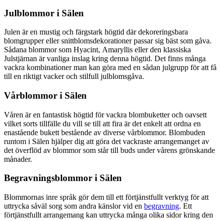
Julblommor i Sälen
Julen är en mustig och färgstark högtid där dekoreringsbara
blomgrupper eller snittblomsdekorationer passar sig bäst som gåva.
Sådana blommor som Hyacint, Amaryllis eller den klassiska
Julstjärnan är vanliga inslag kring denna högtid. Det finns många
vackra kombinationer man kan göra med en sådan julgrupp för att få
till en riktigt vacker och stilfull julblomsgåva.
Vårblommor i Sälen
Våren är en fantastisk högtid för vackra blombuketter och oavsett
vilket sorts tillfälle du vill se till att fira är det enkelt att ordna en
enastående bukett bestående av diverse vårblommor. Blombuden
runtom i Sälen hjälper dig att göra det vackraste arrangemanget av
det överflöd av blommor som står till buds under vårens grönskande
månader.
Begravningsblommor i Sälen
Blommornas inre språk gör dem till ett förtjänstfullt verktyg för att
uttrycka såväl sorg som andra känslor vid en
begravning
. Ett
förtjänstfullt arrangemang kan uttrycka många olika sidor kring den