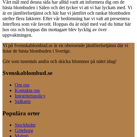
Vårt mål med denna sida har alltid varit att informera dig om de
bästa blombuden i Sälen och det tycker vi att vi har lyckats med. Vi
är en jämförelsetjänst och här har vi jämfört och rankat blombuden
utefter flera faktorer. Efter vår bedömning har vi valt att presentera
Interflora som vår favorit. Hoppas du är nöjd med vad du hittar här
hos oss och hoppas din mottagare blev lycklig av över
uppvaktningen.
Vi på Svenskablombud.se är en oberoende jämförelsetjänst där vi
listar de bästa blombuden i Sverige.
Gör som tusentals andra och skicka blommor på nätet idag!
Svenskablombud.se
Om oss
Kontakta oss
Integritetspolicy
Sidkarta
Populära orter
Stockholm
Göteborg
Malmö