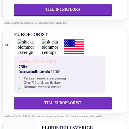
TILL INTERFLORA
Beställ blommor innan klockan 14 och leveransen sker samma dag.
EUROFLORIST
ANTAL FLORISTER:
750+
Internationellt nätverk:
54 000
Vackra blomsterarrangemang
Över 750 anslutna florister
Blommor över hela världen
TILL EUROFLORIST
Betala med Swish och få dina blommor med samma dag leverans. Euroflorist levererar över hela världen.
FLORISTER I SVERIGE