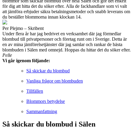
blommor som skickar blombud över hela Sälen och gör det enkelt
för dig att hitta det du söker efter. Alla de fackhandlare som vi valt
att jämföra erbjuder säkra betalningsmetoder och snabb leverans om
du beställer blommorna innan klockan 14.
Per Plejmo – Skribent
Under flera år har jag bedrivet en verksamhet där jag förmedlar
blombud till privatpersoner och företag runt om i Sverige. Detta är
en av mina jämförelsetjänster där jag samlar och rankar de bästa
blombuden i Sälen med omnejd. Hoppas du hittar det du söker efter.
Pelle
Vi går igenom följande:
Så skickar du blombud
Vanliga frågor om blombuden
Tillfällen
Blommors betydelse
Sammanfattning
Så skickar du blombud i Sälen