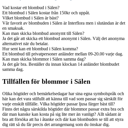
Vad kostar ett blombud i Sälen?
Ett blombud i Sälen kostar från 150kr och uppåt.
Vilket blombud i Sälen är bäst?
Vår favorit av blombuden i Sälen är Interflora men i slutändan är det
en smaksak.
Kan man skicka blombud anonymt till Sälen?
Ja det går att skicka ett blombud anonymt i Sälen. Välj det anonyma
alternativet när du betalar.
Hur sent kan ett blombud i Sälen komma?
Ett blombud till privatpersoner anländer mellan 09-20.00 varje dag.
Kan man skicka blommor i Sälen samma dag?
Ja det går bra. Beställer du innan klockan 14 anländer blombudet
samma dag.
Tillfällen för blommor i Sälen
Olika högtider och bemärkelsedagar har sina egna symbolspråk och
här kan det vara stilfullt att känna till vad som passar sig särskilt för
varje enskilt tillfälle. Vilka högtider passar ljusa färger bäst till?
Finns det några särskilda högtider där blommor passar extra bra och
där man kanske kan kosta på sig lite mer än vanligt? Allt sådant är
bra att försöka att ha i åtanke och där kan blombuden se till att styra
dig rätt så du får precis det arrangemang som du önskar dig.