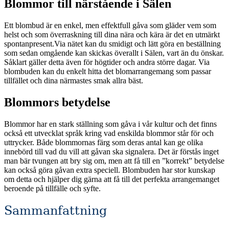
Blommor till närstående i Sälen
Ett blombud är en enkel, men effektfull gåva som gläder vem som
helst och som överraskning till dina nära och kära är det en utmärkt
spontanpresent.Via nätet kan du smidigt och lätt göra en beställning
som sedan omgående kan skickas överallt i Sälen, vart än du önskar.
Såklart gäller detta även för högtider och andra större dagar. Via
blombuden kan du enkelt hitta det blomarrangemang som passar
tillfället och dina närmastes smak allra bäst.
Blommors betydelse
Blommor har en stark ställning som gåva i vår kultur och det finns
också ett utvecklat språk kring vad enskilda blommor står för och
uttrycker. Både blommornas färg som deras antal kan ge olika
innebörd till vad du vill att gåvan ska signalera. Det är förstås inget
man bär tvungen att bry sig om, men att få till en ”korrekt” betydelse
kan också göra gåvan extra speciell. Blombuden har stor kunskap
om detta och hjälper dig gärna att få till det perfekta arrangemanget
beroende på tillfälle och syfte.
Sammanfattning