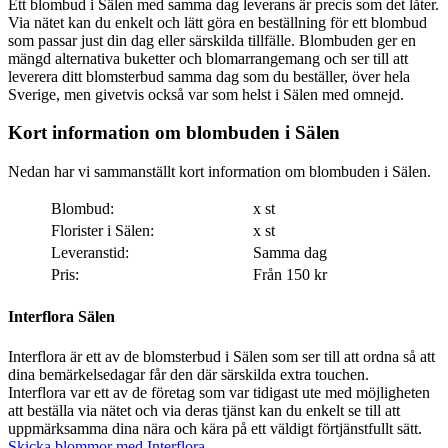
Ett blombud i Sälen med samma dag leverans är precis som det låter.
Via nätet kan du enkelt och lätt göra en beställning för ett blombud
som passar just din dag eller särskilda tillfälle. Blombuden ger en
mängd alternativa buketter och blomarrangemang och ser till att
leverera ditt blomsterbud samma dag som du beställer, över hela
Sverige, men givetvis också var som helst i Sälen med omnejd.
Kort information om blombuden i Sälen
Nedan har vi sammanställt kort information om blombuden i Sälen.
Blombud:
x st
Florister i Sälen:
x st
Leveranstid:
Samma dag
Pris:
Från 150 kr
Interflora Sälen
Interflora är ett av de blomsterbud i Sälen som ser till att ordna så att
dina bemärkelsedagar får den där särskilda extra touchen.
Interflora var ett av de företag som var tidigast ute med möjligheten
att beställa via nätet och via deras tjänst kan du enkelt se till att
uppmärksamma dina nära och kära på ett väldigt förtjänstfullt sätt.
Skicka blommor med Interflora