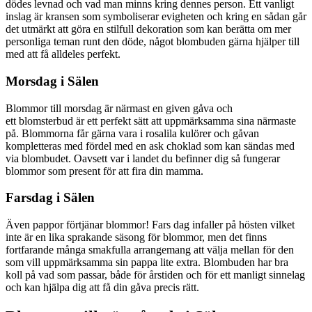
dödes levnad och vad man minns kring dennes person. Ett vanligt
inslag är kransen som symboliserar evigheten och kring en sådan går
det utmärkt att göra en stilfull dekoration som kan berätta om mer
personliga teman runt den döde, något blombuden gärna hjälper till
med att få alldeles perfekt.
Morsdag i Sälen
Blommor till morsdag är närmast en given gåva och
ett blomsterbud är ett perfekt sätt att uppmärksamma sina närmaste
på. Blommorna får gärna vara i rosalila kulörer och gåvan
kompletteras med fördel med en ask choklad som kan sändas med
via blombudet. Oavsett var i landet du befinner dig så fungerar
blommor som present för att fira din mamma.
Farsdag i Sälen
Även pappor förtjänar blommor! Fars dag infaller på hösten vilket
inte är en lika sprakande säsong för blommor, men det finns
fortfarande många smakfulla arrangemang att välja mellan för den
som vill uppmärksamma sin pappa lite extra. Blombuden har bra
koll på vad som passar, både för årstiden och för ett manligt sinnelag
och kan hjälpa dig att få din gåva precis rätt.