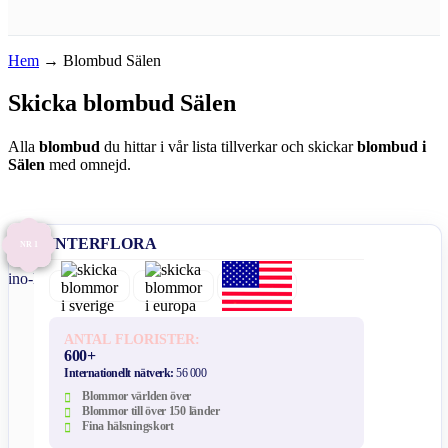
Hem
→
Blombud Sälen
Skicka blombud Sälen
Alla
blombud
du hittar i vår lista tillverkar och skickar
blombud i
Sälen
med omnejd.
INTERFLORA
NR 1
ANTAL FLORISTER:
600+
Internationellt nätverk:
56 000
Blommor världen över
Blommor till över 150 länder
Fina hälsningskort