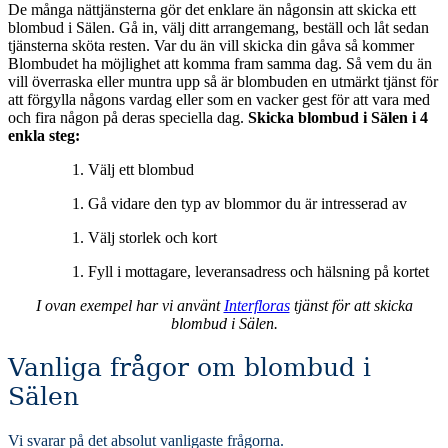
De många nättjänsterna gör det enklare än någonsin att skicka ett
blombud i Sälen. Gå in, välj ditt arrangemang, beställ och låt sedan
tjänsterna sköta resten. Var du än vill skicka din gåva så kommer
Blombudet ha möjlighet att komma fram samma dag. Så vem du än
vill överraska eller muntra upp så är blombuden en utmärkt tjänst för
att förgylla någons vardag eller som en vacker gest för att vara med
och fira någon på deras speciella dag.
Skicka blombud i Sälen i 4
enkla steg:
Välj ett blombud
Gå vidare den typ av blommor du är intresserad av
Välj storlek och kort
Fyll i mottagare, leveransadress och hälsning på kortet
I ovan exempel har vi använt
Interfloras
tjänst för att skicka
blombud i Sälen.
Vanliga frågor om blombud i
Sälen
Vi svarar på det absolut vanligaste frågorna
.