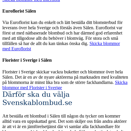
Euroflorist Sälen
Via Euroflorist kan du enkelt och lätt beställa ditt blomsterbud för
leverans över hela Sverige och förstås även Sälen. Euroflorist var
först ut med nätbaserade blombud och har därmed god erfarenhet
med att tillgodose allt du behöver i blomväg. För stora och små
tillfällen så har de allt du kan tänkas önska dig.
Skicka blommor
med Euroflorist
Florister i Sverige i Sälen
Florister i Sverige skickar vackra buketter och blommor över hela
Sälen. Det är en av de nyare aktörerna på marknaden med kvaliteten
på blommorna är minst lika bra som de större fackhandlarna.
Skicka
blommor med Florister i Sverige
Därför ska du välja
Svenskablombud.se
Att beställa ett blombud i Sälen till någon du tycker om kommer
alltid vara en uppskattad gest. Det som skiljer oss från andra aktörer
är att vi är en jämförelsetjänst där vi samlar alla fackhandlare för