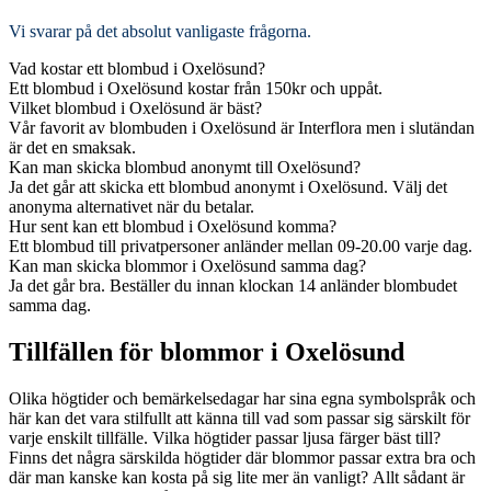
Vi svarar på det absolut vanligaste frågorna
.
Vad kostar ett blombud i Oxelösund?
Ett blombud i Oxelösund kostar från 150kr och uppåt.
Vilket blombud i Oxelösund är bäst?
Vår favorit av blombuden i Oxelösund är Interflora men i slutändan
är det en smaksak.
Kan man skicka blombud anonymt till Oxelösund?
Ja det går att skicka ett blombud anonymt i Oxelösund. Välj det
anonyma alternativet när du betalar.
Hur sent kan ett blombud i Oxelösund komma?
Ett blombud till privatpersoner anländer mellan 09-20.00 varje dag.
Kan man skicka blommor i Oxelösund samma dag?
Ja det går bra. Beställer du innan klockan 14 anländer blombudet
samma dag.
Tillfällen för blommor i Oxelösund
Olika högtider och bemärkelsedagar har sina egna symbolspråk och
här kan det vara stilfullt att känna till vad som passar sig särskilt för
varje enskilt tillfälle. Vilka högtider passar ljusa färger bäst till?
Finns det några särskilda högtider där blommor passar extra bra och
där man kanske kan kosta på sig lite mer än vanligt? Allt sådant är