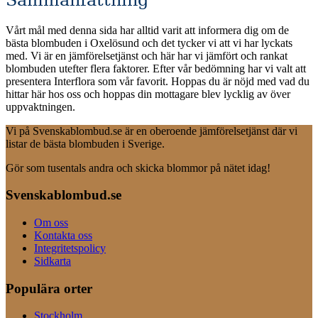
Vårt mål med denna sida har alltid varit att informera dig om de
bästa blombuden i Oxelösund och det tycker vi att vi har lyckats
med. Vi är en jämförelsetjänst och här har vi jämfört och rankat
blombuden utefter flera faktorer. Efter vår bedömning har vi valt att
presentera Interflora som vår favorit. Hoppas du är nöjd med vad du
hittar här hos oss och hoppas din mottagare blev lycklig av över
uppvaktningen.
Vi på Svenskablombud.se är en oberoende jämförelsetjänst där vi
listar de bästa blombuden i Sverige.
Gör som tusentals andra och skicka blommor på nätet idag!
Svenskablombud.se
Om oss
Kontakta oss
Integritetspolicy
Sidkarta
Populära orter
Stockholm