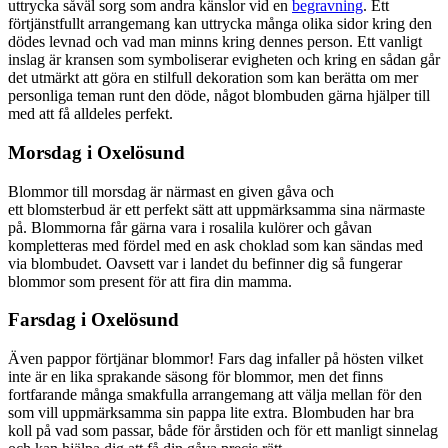
uttrycka såväl sorg som andra känslor vid en
begravning
. Ett
förtjänstfullt arrangemang kan uttrycka många olika sidor kring den
dödes levnad och vad man minns kring dennes person. Ett vanligt
inslag är kransen som symboliserar evigheten och kring en sådan går
det utmärkt att göra en stilfull dekoration som kan berätta om mer
personliga teman runt den döde, något blombuden gärna hjälper till
med att få alldeles perfekt.
Morsdag i Oxelösund
Blommor till morsdag är närmast en given gåva och
ett blomsterbud är ett perfekt sätt att uppmärksamma sina närmaste
på. Blommorna får gärna vara i rosalila kulörer och gåvan
kompletteras med fördel med en ask choklad som kan sändas med
via blombudet. Oavsett var i landet du befinner dig så fungerar
blommor som present för att fira din mamma.
Farsdag i Oxelösund
Även pappor förtjänar blommor! Fars dag infaller på hösten vilket
inte är en lika sprakande säsong för blommor, men det finns
fortfarande många smakfulla arrangemang att välja mellan för den
som vill uppmärksamma sin pappa lite extra. Blombuden har bra
koll på vad som passar, både för årstiden och för ett manligt sinnelag