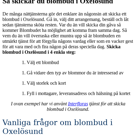
Så skickar du blombud i Oxelösund
De många nättjänsterna gör det enklare än någonsin att skicka ett
blombud i Oxelösund. Gå in, välj ditt arrangemang, beställ och låt
sedan tjänsterna sköta resten. Var du än vill skicka din gåva så
kommer Blombudet ha möjlighet att komma fram samma dag. Så
vem du än vill överraska eller muntra upp så är blombuden en
utmärkt tjänst för att förgylla någons vardag eller som en vacker gest
för att vara med och fira någon på deras speciella dag.
Skicka
blombud i Oxelösund i 4 enkla steg:
Välj ett blombud
Gå vidare den typ av blommor du är intresserad av
Välj storlek och kort
Fyll i mottagare, leveransadress och hälsning på kortet
I ovan exempel har vi använt
Interfloras
tjänst för att skicka
blombud i Oxelösund.
Vanliga frågor om blombud i
Oxelösund