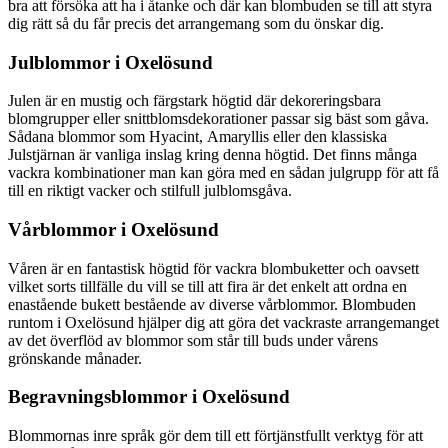
bra att försöka att ha i åtanke och där kan blombuden se till att styra
dig rätt så du får precis det arrangemang som du önskar dig.
Julblommor i Oxelösund
Julen är en mustig och färgstark högtid där dekoreringsbara
blomgrupper eller snittblomsdekorationer passar sig bäst som gåva.
Sådana blommor som Hyacint, Amaryllis eller den klassiska
Julstjärnan är vanliga inslag kring denna högtid. Det finns många
vackra kombinationer man kan göra med en sådan julgrupp för att få
till en riktigt vacker och stilfull julblomsgåva.
Vårblommor i Oxelösund
Våren är en fantastisk högtid för vackra blombuketter och oavsett
vilket sorts tillfälle du vill se till att fira är det enkelt att ordna en
enastående bukett bestående av diverse vårblommor. Blombuden
runtom i Oxelösund hjälper dig att göra det vackraste arrangemanget
av det överflöd av blommor som står till buds under vårens
grönskande månader.
Begravningsblommor i Oxelösund
Blommornas inre språk gör dem till ett förtjänstfullt verktyg för att