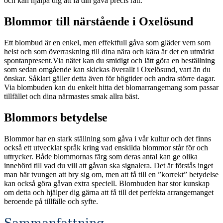
och kan hjälpa dig att få din gåva precis rätt.
Blommor till närstående i Oxelösund
Ett blombud är en enkel, men effektfull gåva som gläder vem som
helst och som överraskning till dina nära och kära är det en utmärkt
spontanpresent.Via nätet kan du smidigt och lätt göra en beställning
som sedan omgående kan skickas överallt i Oxelösund, vart än du
önskar. Såklart gäller detta även för högtider och andra större dagar.
Via blombuden kan du enkelt hitta det blomarrangemang som passar
tillfället och dina närmastes smak allra bäst.
Blommors betydelse
Blommor har en stark ställning som gåva i vår kultur och det finns
också ett utvecklat språk kring vad enskilda blommor står för och
uttrycker. Både blommornas färg som deras antal kan ge olika
innebörd till vad du vill att gåvan ska signalera. Det är förstås inget
man bär tvungen att bry sig om, men att få till en ”korrekt” betydelse
kan också göra gåvan extra speciell. Blombuden har stor kunskap
om detta och hjälper dig gärna att få till det perfekta arrangemanget
beroende på tillfälle och syfte.
Sammanfattning