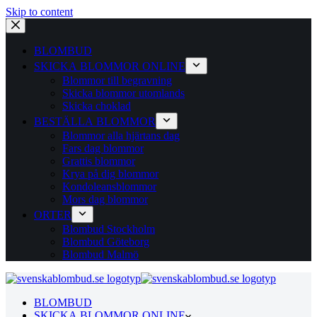
Skip to content
BLOMBUD
SKICKA BLOMMOR ONLINE
Blommor till begravning
Skicka blommor utomlands
Skicka choklad
BESTÄLLA BLOMMOR
Blommor alla hjärtans dag
Fars dag blommor
Grattis blommor
Krya på dig blommor
Kondoleansblommor
Mors dag blommor
ORTER
Blombud Stockholm
Blombud Göteborg
Blombud Malmö
BLOMBUD
SKICKA BLOMMOR ONLINE