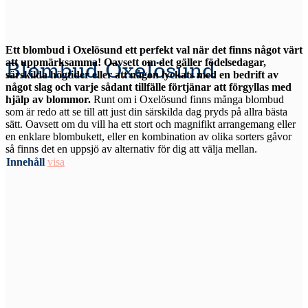
Ett blombud i Oxelösund ett perfekt val när det finns något värt
att uppmärksamma! Oavsett om det gäller födelsedagar,
Blombud Oxelösund
särskilda högtider eller att någon lyckats med en bedrift av
något slag och varje sådant tillfälle förtjänar att förgyllas med
hjälp av blommor.
Runt om i Oxelösund finns många blombud
som är redo att se till att just din särskilda dag pryds på allra bästa
sätt. Oavsett om du vill ha ett stort och magnifikt arrangemang eller
en enklare blombukett, eller en kombination av olika sorters gåvor
så finns det en uppsjö av alternativ för dig att välja mellan.
Innehåll
visa