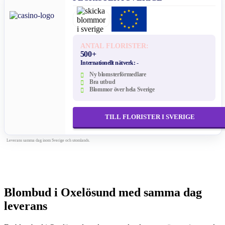
ANTAL FLORISTER:
500+
Internationellt nätverk:
-
Ny blomsterförmedlare
Bra utbud
Blommor över hela Sverige
TILL FLORISTER I SVERIGE
Leverans samma dag inom Sverige och utomlands.
Blombud i Oxelösund med samma dag
leverans