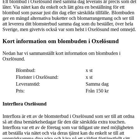
Ett blombud i Oxelösund med samma dag leverans är precis som det
låter. Via nätet kan du enkelt och lätt göra en beställning för ett
blombud som passar just din dag eller särskilda tillfälle. Blombuden
ger en mängd alternativa buketter och blomarrangemang och ser till
att leverera ditt blomsterbud samma dag som du beställer, över hela
Sverige, men givetvis också var som helst i Oxelösund med omnejd.
Kort information om blombuden i Oxelösund
Nedan har vi sammanställt kort information om blombuden i
Oxelösund.
Blombud:
x st
Florister i Oxelösund:
x st
Leveranstid:
Samma dag
Pris:
Från 150 kr
Interflora Oxelösund
Interflora är ett av de blomsterbud i Oxelösund som ser till att ordna
så att dina bemärkelsedagar får den där särskilda extra touchen.
Interflora var ett av de företag som var tidigast ute med möjligheten
att beställa via nätet och via deras tjänst kan du enkelt se till att
uppmärksamma dina nära och kära på ett väldigt förtjänstfullt sätt.