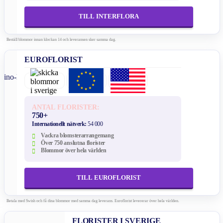
TILL INTERFLORA
Beställ blommor innan klockan 14 och leveransen sker samma dag.
EUROFLORIST
ANTAL FLORISTER:
750+
Internationellt nätverk:
54 000
Vackra blomsterarrangemang
Över 750 anslutna florister
Blommor över hela världen
TILL EUROFLORIST
Betala med Swish och få dina blommor med samma dag leverans. Euroflorist levererar över hela världen.
FLORISTER I SVERIGE