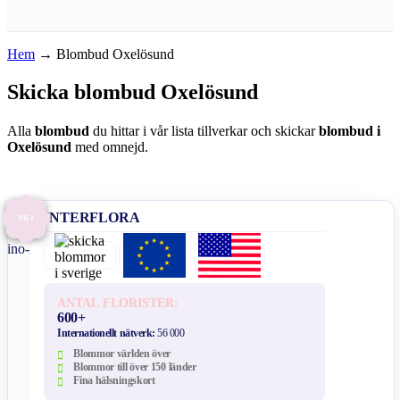
Hem
→
Blombud Oxelösund
Skicka blombud Oxelösund
Alla
blombud
du hittar i vår lista tillverkar och skickar
blombud i
Oxelösund
med omnejd.
INTERFLORA
NR 1
ANTAL FLORISTER:
600+
Internationellt nätverk:
56 000
Blommor världen över
Blommor till över 150 länder
Fina hälsningskort