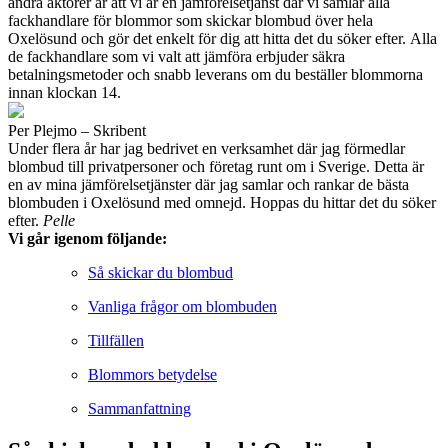
andra aktörer är att vi är en jämförelsetjänst där vi samlar alla
fackhandlare för blommor som skickar blombud över hela
Oxelösund och gör det enkelt för dig att hitta det du söker efter. Alla
de fackhandlare som vi valt att jämföra erbjuder säkra
betalningsmetoder och snabb leverans om du beställer blommorna
innan klockan 14.
Per Plejmo – Skribent
Under flera år har jag bedrivet en verksamhet där jag förmedlar
blombud till privatpersoner och företag runt om i Sverige. Detta är
en av mina jämförelsetjänster där jag samlar och rankar de bästa
blombuden i Oxelösund med omnejd. Hoppas du hittar det du söker
efter.
Pelle
Vi går igenom följande:
Så skickar du blombud
Vanliga frågor om blombuden
Tillfällen
Blommors betydelse
Sammanfattning