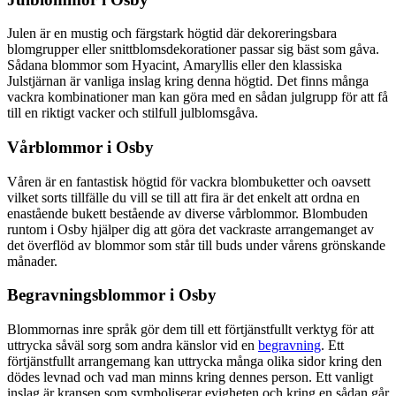
Julen är en mustig och färgstark högtid där dekoreringsbara
blomgrupper eller snittblomsdekorationer passar sig bäst som gåva.
Sådana blommor som Hyacint, Amaryllis eller den klassiska
Julstjärnan är vanliga inslag kring denna högtid. Det finns många
vackra kombinationer man kan göra med en sådan julgrupp för att få
till en riktigt vacker och stilfull julblomsgåva.
Vårblommor i Osby
Våren är en fantastisk högtid för vackra blombuketter och oavsett
vilket sorts tillfälle du vill se till att fira är det enkelt att ordna en
enastående bukett bestående av diverse vårblommor. Blombuden
runtom i Osby hjälper dig att göra det vackraste arrangemanget av
det överflöd av blommor som står till buds under vårens grönskande
månader.
Begravningsblommor i Osby
Blommornas inre språk gör dem till ett förtjänstfullt verktyg för att
uttrycka såväl sorg som andra känslor vid en
begravning
. Ett
förtjänstfullt arrangemang kan uttrycka många olika sidor kring den
dödes levnad och vad man minns kring dennes person. Ett vanligt
inslag är kransen som symboliserar evigheten och kring en sådan går