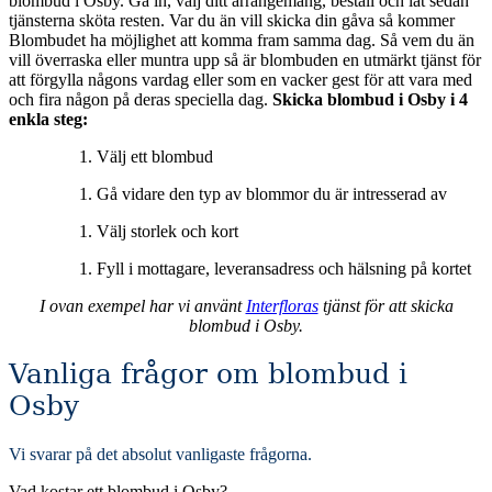
blombud i Osby. Gå in, välj ditt arrangemang, beställ och låt sedan
tjänsterna sköta resten. Var du än vill skicka din gåva så kommer
Blombudet ha möjlighet att komma fram samma dag. Så vem du än
vill överraska eller muntra upp så är blombuden en utmärkt tjänst för
att förgylla någons vardag eller som en vacker gest för att vara med
och fira någon på deras speciella dag.
Skicka blombud i Osby i 4
enkla steg:
Välj ett blombud
Gå vidare den typ av blommor du är intresserad av
Välj storlek och kort
Fyll i mottagare, leveransadress och hälsning på kortet
I ovan exempel har vi använt
Interfloras
tjänst för att skicka
blombud i Osby.
Vanliga frågor om blombud i
Osby
Vi svarar på det absolut vanligaste frågorna
.
Vad kostar ett blombud i Osby?