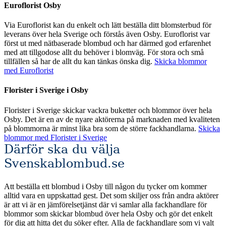
Euroflorist Osby
Via Euroflorist kan du enkelt och lätt beställa ditt blomsterbud för
leverans över hela Sverige och förstås även Osby. Euroflorist var
först ut med nätbaserade blombud och har därmed god erfarenhet
med att tillgodose allt du behöver i blomväg. För stora och små
tillfällen så har de allt du kan tänkas önska dig.
Skicka blommor
med Euroflorist
Florister i Sverige i Osby
Florister i Sverige skickar vackra buketter och blommor över hela
Osby. Det är en av de nyare aktörerna på marknaden med kvaliteten
på blommorna är minst lika bra som de större fackhandlarna.
Skicka
blommor med Florister i Sverige
Därför ska du välja
Svenskablombud.se
Att beställa ett blombud i Osby till någon du tycker om kommer
alltid vara en uppskattad gest. Det som skiljer oss från andra aktörer
är att vi är en jämförelsetjänst där vi samlar alla fackhandlare för
blommor som skickar blombud över hela Osby och gör det enkelt
för dig att hitta det du söker efter. Alla de fackhandlare som vi valt