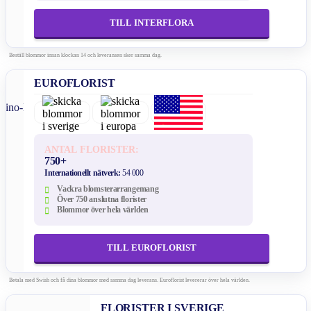
TILL INTERFLORA
Beställ blommor innan klockan 14 och leveransen sker samma dag.
EUROFLORIST
ANTAL FLORISTER:
750+
Internationellt nätverk:
54 000
Vackra blomsterarrangemang
Över 750 anslutna florister
Blommor över hela världen
TILL EUROFLORIST
Betala med Swish och få dina blommor med samma dag leverans. Euroflorist levererar över hela världen.
FLORISTER I SVERIGE