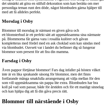
det utmärkt att göra en stilfull dekoration som kan berätta om mer
personliga teman runt den döde, något blombuden gärna hjälper till
med att få alldeles perfekt.
Morsdag i Osby
Blommor till morsdag är närmast en given gåva och
ett blomsterbud är ett perfekt sätt att uppmärksamma sina närmaste
på. Blommorna får gärna vara i rosalila kulörer och gåvan
kompletteras med fördel med en ask choklad som kan sändas med
via blombudet. Oavsett var i landet du befinner dig så fungerar
blommor som present för att fira din mamma.
Farsdag i Osby
Även pappor förtjänar blommor! Fars dag infaller på hösten vilket
inte är en lika sprakande säsong för blommor, men det finns
fortfarande många smakfulla arrangemang att välja mellan för den
som vill uppmärksamma sin pappa lite extra. Blombuden har bra
koll på vad som passar, både för årstiden och för ett manligt sinnelag
och kan hjälpa dig att få din gåva precis rätt.
Blommor till närstående i Osby