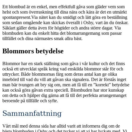
Ett blombud är en enkel, men effektfull gåva som gläder vem som
helst och som överraskning till dina nära och kära är det en utmärkt
spontanpresent.Via nätet kan du smidigt och lätt göra en beställning
som sedan omgående kan skickas överallt i Osby, vart än du önskar.
Såklart gäller detta även för högtider och andra större dagar. Via
blombuden kan du enkelt hitta det blomarrangemang som passar
tillfället och dina närmastes smak allra bäst.
Blommors betydelse
Blommor har en stark ställning som gåva i vår kultur och det finns
också ett utvecklat språk kring vad enskilda blommor står för och
uttrycker. Både blommornas färg som deras antal kan ge olika
innebörd till vad du vill att gåvan ska signalera. Det är förstås inget
man bär tvungen att bry sig om, men att få till en ”korrekt” betydelse
kan också göra gåvan extra speciell. Blombuden har stor kunskap
om detta och hjälper dig gärna att få till det perfekta arrangemanget
beroende på tillfälle och syfte.
Sammanfattning
Vårt mål med denna sida har alltid varit att informera dig om de
bästa blombuden i Osby och det tycker vi att vi har lyckats med. Vi