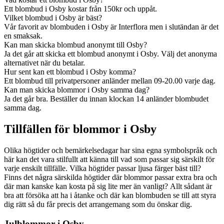
Ett blombud i Osby kostar från 150kr och uppåt.
Vilket blombud i Osby är bäst?
Vår favorit av blombuden i Osby är Interflora men i slutändan är det
en smaksak.
Kan man skicka blombud anonymt till Osby?
Ja det går att skicka ett blombud anonymt i Osby. Välj det anonyma
alternativet när du betalar.
Hur sent kan ett blombud i Osby komma?
Ett blombud till privatpersoner anländer mellan 09-20.00 varje dag.
Kan man skicka blommor i Osby samma dag?
Ja det går bra. Beställer du innan klockan 14 anländer blombudet
samma dag.
Tillfällen för blommor i Osby
Olika högtider och bemärkelsedagar har sina egna symbolspråk och
här kan det vara stilfullt att känna till vad som passar sig särskilt för
varje enskilt tillfälle. Vilka högtider passar ljusa färger bäst till?
Finns det några särskilda högtider där blommor passar extra bra och
där man kanske kan kosta på sig lite mer än vanligt? Allt sådant är
bra att försöka att ha i åtanke och där kan blombuden se till att styra
dig rätt så du får precis det arrangemang som du önskar dig.
Julblommor i Osby