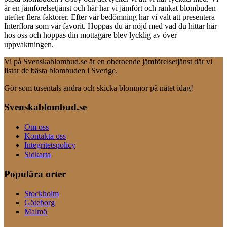
är en jämförelsetjänst och här har vi jämfört och rankat blombuden
utefter flera faktorer. Efter vår bedömning har vi valt att presentera
Interflora som vår favorit. Hoppas du är nöjd med vad du hittar här
hos oss och hoppas din mottagare blev lycklig av över
uppvaktningen.
Vi på Svenskablombud.se är en oberoende jämförelsetjänst där vi
listar de bästa blombuden i Sverige.
Gör som tusentals andra och skicka blommor på nätet idag!
Svenskablombud.se
Om oss
Kontakta oss
Integritetspolicy
Sidkarta
Populära orter
Stockholm
Göteborg
Malmö