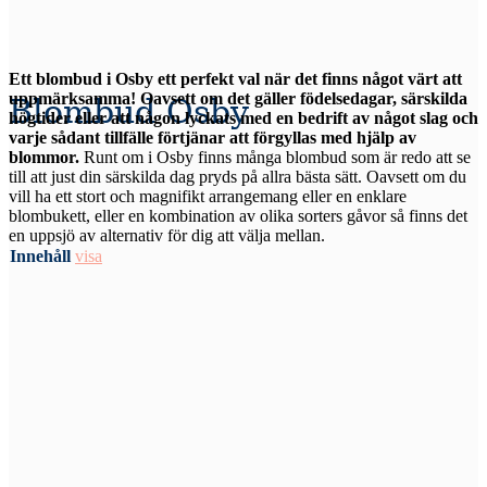
Ett blombud i Osby ett perfekt val när det finns något värt att
uppmärksamma! Oavsett om det gäller födelsedagar, särskilda
Blombud Osby
högtider eller att någon lyckats med en bedrift av något slag och
varje sådant tillfälle förtjänar att förgyllas med hjälp av
blommor.
Runt om i Osby finns många blombud som är redo att se
till att just din särskilda dag pryds på allra bästa sätt. Oavsett om du
vill ha ett stort och magnifikt arrangemang eller en enklare
blombukett, eller en kombination av olika sorters gåvor så finns det
en uppsjö av alternativ för dig att välja mellan.
Innehåll
visa