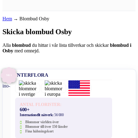
Hem
→
Blombud Osby
Skicka blombud Osby
Alla
blombud
du hittar i vår lista tillverkar och skickar
blombud i
Osby
med omnejd.
INTERFLORA
NR 1
ANTAL FLORISTER:
600+
Internationellt nätverk:
56 000
Blommor världen över
Blommor till över 150 länder
Fina hälsningskort