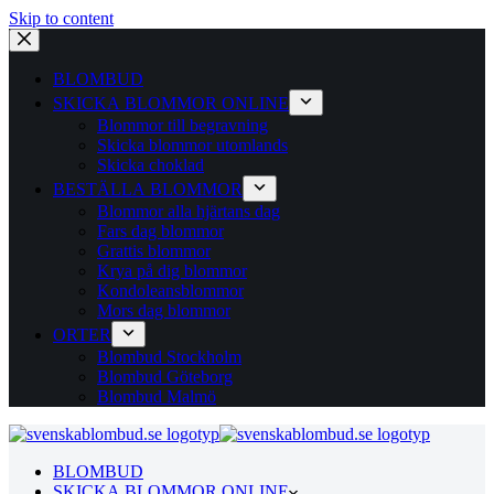
Skip to content
BLOMBUD
SKICKA BLOMMOR ONLINE
Blommor till begravning
Skicka blommor utomlands
Skicka choklad
BESTÄLLA BLOMMOR
Blommor alla hjärtans dag
Fars dag blommor
Grattis blommor
Krya på dig blommor
Kondoleansblommor
Mors dag blommor
ORTER
Blombud Stockholm
Blombud Göteborg
Blombud Malmö
BLOMBUD
SKICKA BLOMMOR ONLINE