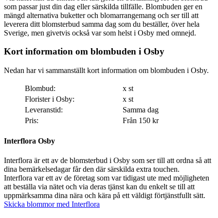
som passar just din dag eller särskilda tillfälle. Blombuden ger en
mängd alternativa buketter och blomarrangemang och ser till att
leverera ditt blomsterbud samma dag som du beställer, över hela
Sverige, men givetvis också var som helst i Osby med omnejd.
Kort information om blombuden i Osby
Nedan har vi sammanställt kort information om blombuden i Osby.
Blombud:
x st
Florister i Osby:
x st
Leveranstid:
Samma dag
Pris:
Från 150 kr
Interflora Osby
Interflora är ett av de blomsterbud i Osby som ser till att ordna så att
dina bemärkelsedagar får den där särskilda extra touchen.
Interflora var ett av de företag som var tidigast ute med möjligheten
att beställa via nätet och via deras tjänst kan du enkelt se till att
uppmärksamma dina nära och kära på ett väldigt förtjänstfullt sätt.
Skicka blommor med Interflora