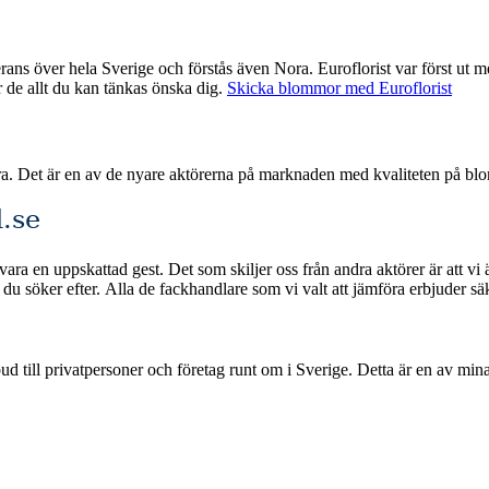
florist var först ut med nätbaserade blombud och har därmed god erfarenhet med att
ar de allt du kan tänkas önska dig.
Skicka blommor med Euroflorist
ra. Det är en av de nyare aktörerna på marknaden med kvaliteten på bl
.se
ara en uppskattad gest. Det som skiljer oss från andra aktörer är att vi
abb leverans om du beställer blommorna
ge. Detta är en av mina jämförelsetjänster där jag samlar och rankar de bästa blombuden i