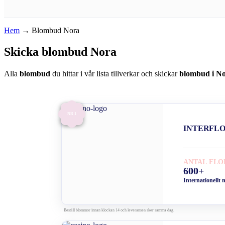
Hem
→
Blombud Nora
Skicka blombud Nora
Alla
blombud
du hittar i vår lista tillverkar och skickar
blombud i N
NR 1
INTERFL
ANTAL FLO
600+
Internationellt 
Beställ blommor innan klockan 14 och leveransen sker samma dag.