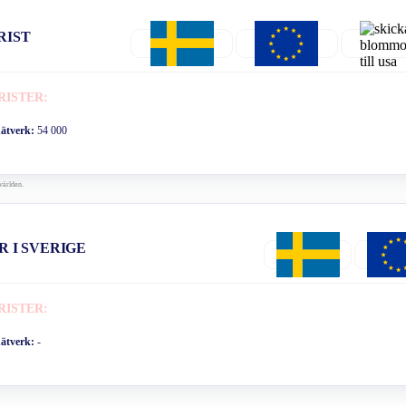
RIST
RISTER:
nätverk:
54 000
världen.
R I SVERIGE
RISTER:
nätverk:
-