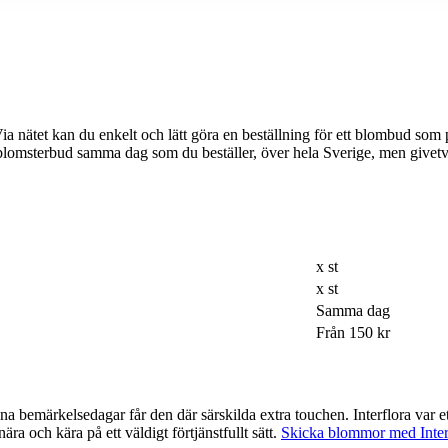
 du enkelt och lätt göra en beställning för ett blombud som passar just din dag e
tt blomsterbud samma dag som du beställer, över hela Sverige, men give
x st
x st
Samma dag
Från 150 kr
a touchen. Interflora var ett av de företag som var tidigast ute med möjligheten att beställa via
ra och kära på ett väldigt förtjänstfullt sätt.
Skicka blommor med Inter