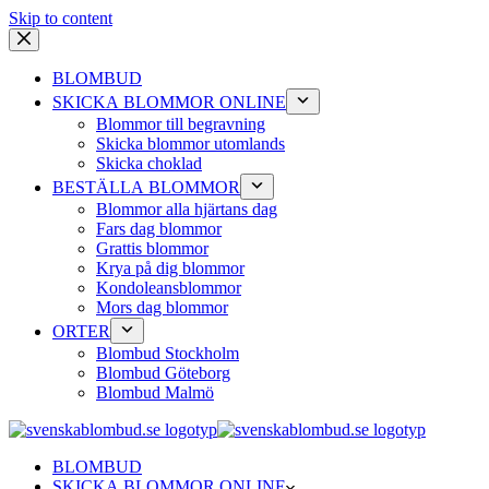
Skip to content
BLOMBUD
SKICKA BLOMMOR ONLINE
Blommor till begravning
Skicka blommor utomlands
Skicka choklad
BESTÄLLA BLOMMOR
Blommor alla hjärtans dag
Fars dag blommor
Grattis blommor
Krya på dig blommor
Kondoleansblommor
Mors dag blommor
ORTER
Blombud Stockholm
Blombud Göteborg
Blombud Malmö
BLOMBUD
SKICKA BLOMMOR ONLINE