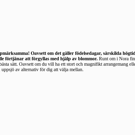
ppmärksamma! Oavsett om det gäller födelsedagar, särskilda högtide
lle förtjänar att förgyllas med hjälp av blommor.
Runt om i Nora finns många
a bästa sätt. Oavsett om du vill ha ett stort och magnifikt arrangemang ell
uppsjö av alternativ för dig att välja mellan.