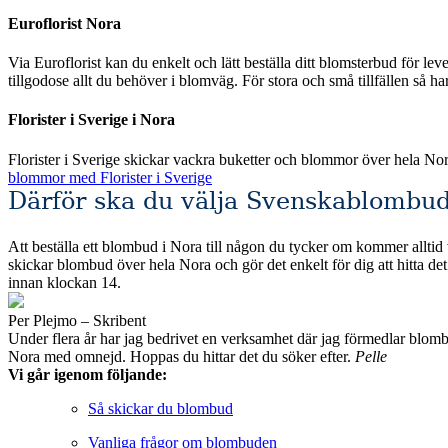
Euroflorist Nora
Via Euroflorist kan du enkelt och lätt beställa ditt blomsterbud för leverans över hela Sverige och förstås även Nora. Euro
tillgodose allt du behöver i blomväg. För stora och små tillfällen så h
Florister i Sverige i Nora
Florister i Sverige skickar vackra buketter och blommor över hela No
blommor med Florister i Sverige
Därför ska du välja Svenskablombud
Att beställa ett blombud i Nora till någon du tycker om kommer alltid v
skickar blombud över hela Nora och gör det enkelt för dig att hitta det du söker efter. Alla de fackhandlare som vi valt att jämföra erbjuder säkra betalningsmetoder och sn
innan klockan 14.
Per Plejmo – Skribent
Under flera år har jag bedrivet en verksamhet där jag förmedlar blombud till privatpersoner och företag runt om i Sveri
Nora med omnejd. Hoppas du hittar det du söker efter.
Pelle
Vi går igenom följande:
Så skickar du blombud
Vanliga frågor om blombuden