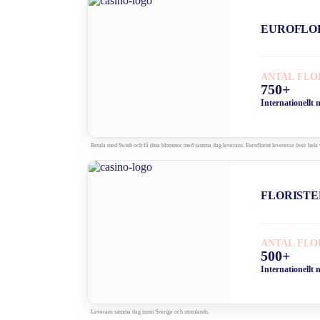
EUROFLO
ANTAL FLO
750+
Internationellt 
Betala med Swish och få dina blommor med samma dag leverans. Euroflorist levererar över hela 
FLORISTE
ANTAL FLO
500+
Internationellt 
Leverans samma dag inom Sverige och utomlands.