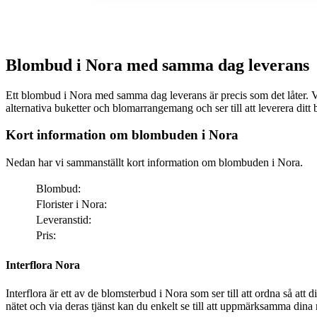
Blombud i Nora med samma dag leverans
Ett blombud i Nora med samma dag leverans är precis som det låter. Via nätet kan
alternativa buketter och blomarrangemang och ser till att leverera di
Kort information om blombuden i Nora
Nedan har vi sammanställt kort information om blombuden i Nora.
Blombud:
Florister i Nora:
Leveranstid:
Pris:
Interflora Nora
Interflora är ett av de blomsterbud i Nora som ser till att ordna så att dina bemärkelsedagar får den där särskilda extr
nätet och via deras tjänst kan du enkelt se till att uppmärksamma dina nä