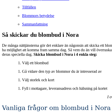
Tillfällen
Blommors betydelse
Sammanfattning
Så skickar du blombud i Nora
De många nättjänsterna gör det enklare än någonsin att skicka ett blo
ha möjlighet att komma fram samma dag. Så vem du än vill överraska eller muntra upp så är blombuden en utmärkt tjänst för att förgylla någons vardag eller som en vacker gest för att vara med och fira någon på
deras speciella dag.
Skicka blombud i Nora i 4 enkla steg:
Välj ett blombud
Gå vidare den typ av blommor du är intresserad av
Välj storlek och kort
Fyll i mottagare, leveransadress och hälsning på kortet
I 
Vanliga frågor om blombud i Nora