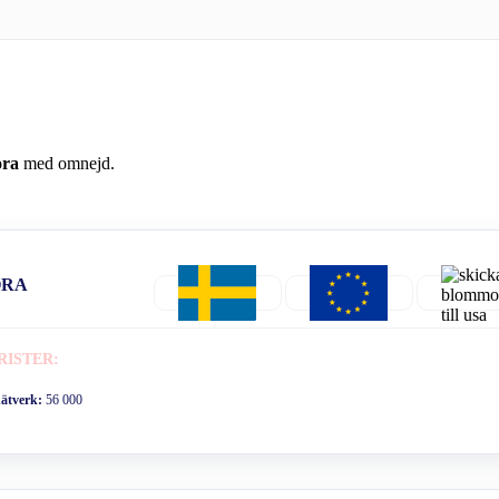
ora
med omnejd.
ORA
RISTER:
nätverk:
56 000