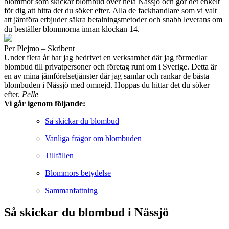
blommor som skickar blombud över hela Nässjö och gör det enkelt
för dig att hitta det du söker efter. Alla de fackhandlare som vi valt
att jämföra erbjuder säkra betalningsmetoder och snabb leverans om
du beställer blommorna innan klockan 14.
Per Plejmo – Skribent
Under flera år har jag bedrivet en verksamhet där jag förmedlar
blombud till privatpersoner och företag runt om i Sverige. Detta är
en av mina jämförelsetjänster där jag samlar och rankar de bästa
blombuden i Nässjö med omnejd. Hoppas du hittar det du söker
efter.
Pelle
Vi går igenom följande:
Så skickar du blombud
Vanliga frågor om blombuden
Tillfällen
Blommors betydelse
Sammanfattning
Så skickar du blombud i Nässjö