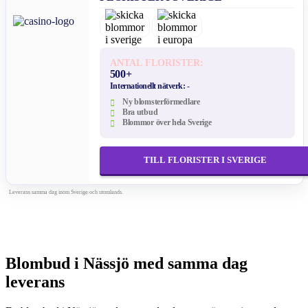
ANTAL FLORISTER:
500+
Internationellt nätverk:
-
Ny blomsterförmedlare
Bra utbud
Blommor över hela Sverige
TILL FLORISTER I SVERIGE
Leverans samma dag inom Sverige och utomlands.
Blombud i Nässjö med samma dag
leverans