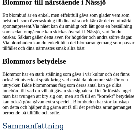
Blommor till närstående i Nässjö
Ett blombud är en enkel, men effektfull gåva som gläder vem som
helst och som överraskning till dina nära och kära är det en utmärkt
spontanpresent.Via nätet kan du smidigt och lätt göra en beställning
som sedan omgående kan skickas överallt i Nässjö, vart än du
önskar. Såklart gäller detta även för högtider och andra större dagar.
Via blombuden kan du enkelt hitta det blomarrangemang som passar
tillfället och dina närmastes smak allra bäst.
Blommors betydelse
Blommor har en stark ställning som gåva i vår kultur och det finns
också ett utvecklat språk kring vad enskilda blommor står för och
uttrycker. Både blommornas färg som deras antal kan ge olika
innebörd till vad du vill att gåvan ska signalera. Det är förstås inget
man bär tvungen att bry sig om, men att få till en ”korrekt” betydelse
kan också göra gåvan extra speciell. Blombuden har stor kunskap
om detta och hjälper dig gärna att få till det perfekta arrangemanget
beroende på tillfälle och syfte.
Sammanfattning