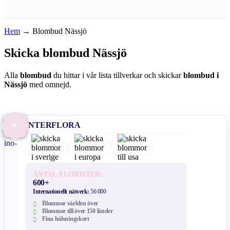
Hem
→
Blombud Nässjö
Skicka blombud Nässjö
Alla
blombud
du hittar i vår lista tillverkar och skickar
blombud i
Nässjö
med omnejd.
INTERFLORA
NR 1
ANTAL FLORISTER:
600+
Internationellt nätverk:
56 000
Blommor världen över
Blommor till över 150 länder
Fina hälsningskort