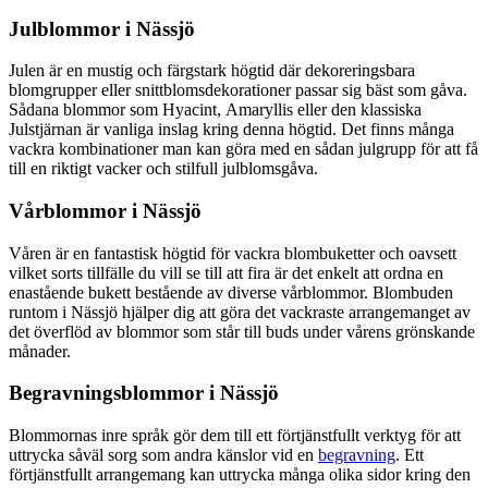
Julblommor i Nässjö
Julen är en mustig och färgstark högtid där dekoreringsbara
blomgrupper eller snittblomsdekorationer passar sig bäst som gåva.
Sådana blommor som Hyacint, Amaryllis eller den klassiska
Julstjärnan är vanliga inslag kring denna högtid. Det finns många
vackra kombinationer man kan göra med en sådan julgrupp för att få
till en riktigt vacker och stilfull julblomsgåva.
Vårblommor i Nässjö
Våren är en fantastisk högtid för vackra blombuketter och oavsett
vilket sorts tillfälle du vill se till att fira är det enkelt att ordna en
enastående bukett bestående av diverse vårblommor. Blombuden
runtom i Nässjö hjälper dig att göra det vackraste arrangemanget av
det överflöd av blommor som står till buds under vårens grönskande
månader.
Begravningsblommor i Nässjö
Blommornas inre språk gör dem till ett förtjänstfullt verktyg för att
uttrycka såväl sorg som andra känslor vid en
begravning
. Ett
förtjänstfullt arrangemang kan uttrycka många olika sidor kring den