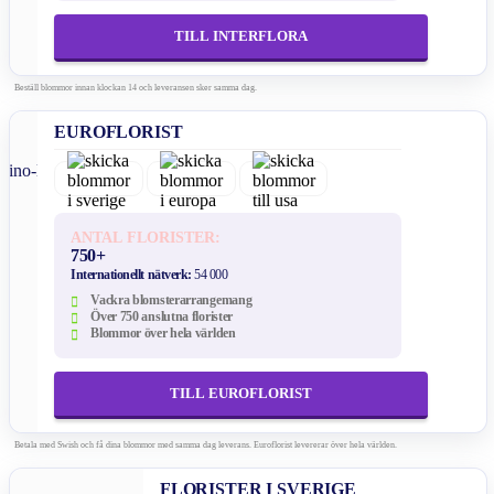
TILL INTERFLORA
Beställ blommor innan klockan 14 och leveransen sker samma dag.
EUROFLORIST
ANTAL FLORISTER:
750+
Internationellt nätverk:
54 000
Vackra blomsterarrangemang
Över 750 anslutna florister
Blommor över hela världen
TILL EUROFLORIST
Betala med Swish och få dina blommor med samma dag leverans. Euroflorist levererar över hela världen.
FLORISTER I SVERIGE