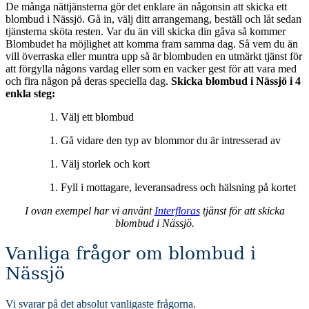
De många nättjänsterna gör det enklare än någonsin att skicka ett
blombud i Nässjö. Gå in, välj ditt arrangemang, beställ och låt sedan
tjänsterna sköta resten. Var du än vill skicka din gåva så kommer
Blombudet ha möjlighet att komma fram samma dag. Så vem du än
vill överraska eller muntra upp så är blombuden en utmärkt tjänst för
att förgylla någons vardag eller som en vacker gest för att vara med
och fira någon på deras speciella dag.
Skicka blombud i Nässjö i 4
enkla steg:
Välj ett blombud
Gå vidare den typ av blommor du är intresserad av
Välj storlek och kort
Fyll i mottagare, leveransadress och hälsning på kortet
I ovan exempel har vi använt
Interfloras
tjänst för att skicka
blombud i Nässjö.
Vanliga frågor om blombud i
Nässjö
Vi svarar på det absolut vanligaste frågorna
.