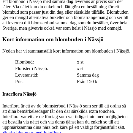
Ett blombud i Nässjö med samma dag leverans är precis som det
låter. Via nätet kan du enkelt och lätt göra en beställning för ett
blombud som passar just din dag eller särskilda tillfälle. Blombuden
ger en mängd alternativa buketter och blomarrangemang och ser till
att leverera ditt blomsterbud samma dag som du beställer, över hela
Sverige, men givetvis också var som helst i Nässjö med omnejd.
Kort information om blombuden i Nässjö
Nedan har vi sammanställt kort information om blombuden i Nässjö.
Blombud:
x st
Florister i Nässjö:
x st
Leveranstid:
Samma dag
Pris:
Från 150 kr
Interflora Nässjö
Interflora är ett av de blomsterbud i Nässjö som ser till att ordna så
att dina bemärkelsedagar får den där särskilda extra touchen.
Interflora var ett av de företag som var tidigast ute med möjligheten
att beställa via nätet och via deras tjänst kan du enkelt se till att
uppmärksamma dina nära och kära på ett väldigt förtjänstfullt sätt.
Skicka blommor med Interflora