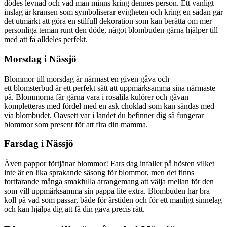
dödes levnad och vad man minns kring dennes person. Ett vanligt
inslag är kransen som symboliserar evigheten och kring en sådan går
det utmärkt att göra en stilfull dekoration som kan berätta om mer
personliga teman runt den döde, något blombuden gärna hjälper till
med att få alldeles perfekt.
Morsdag i Nässjö
Blommor till morsdag är närmast en given gåva och
ett blomsterbud är ett perfekt sätt att uppmärksamma sina närmaste
på. Blommorna får gärna vara i rosalila kulörer och gåvan
kompletteras med fördel med en ask choklad som kan sändas med
via blombudet. Oavsett var i landet du befinner dig så fungerar
blommor som present för att fira din mamma.
Farsdag i Nässjö
Även pappor förtjänar blommor! Fars dag infaller på hösten vilket
inte är en lika sprakande säsong för blommor, men det finns
fortfarande många smakfulla arrangemang att välja mellan för den
som vill uppmärksamma sin pappa lite extra. Blombuden har bra
koll på vad som passar, både för årstiden och för ett manligt sinnelag
och kan hjälpa dig att få din gåva precis rätt.