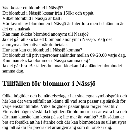
Vad kostar ett blombud i Nässjö?
Ett blombud i Nässjö kostar från 150kr och uppåt.
Vilket blombud i Nässjö är bäst?
Vår favorit av blombuden i Nässjö är Interflora men i slutändan är
det en smaksak.
Kan man skicka blombud anonymt till Nässjö?
Ja det går att skicka ett blombud anonymt i Nässjö. Välj det
anonyma alternativet när du betalar.
Hur sent kan ett blombud i Nässjö komma?
Ett blombud till privatpersoner anländer mellan 09-20.00 varje dag.
Kan man skicka blommor i Nässjö samma dag?
Ja det går bra. Beställer du innan klockan 14 anländer blombudet
samma dag.
Tillfällen för blommor i Nässjö
Olika högtider och bemärkelsedagar har sina egna symbolspråk och
här kan det vara stilfullt att känna till vad som passar sig särskilt för
varje enskilt tillfälle. Vilka högtider passar ljusa färger bäst till?
Finns det några särskilda högtider där blommor passar extra bra och
där man kanske kan kosta på sig lite mer än vanligt? Allt sådant är
bra att försöka att ha i åtanke och där kan blombuden se till att styra
dig rätt så du får precis det arrangemang som du önskar dig.