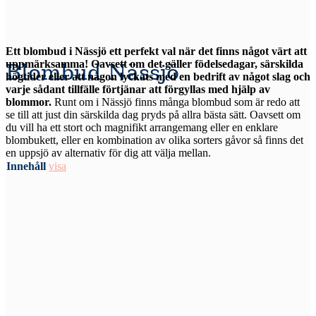
Ett blombud i Nässjö ett perfekt val när det finns något värt att
uppmärksamma! Oavsett om det gäller födelsedagar, särskilda
Blombud Nässjö
högtider eller att någon lyckats med en bedrift av något slag och
varje sådant tillfälle förtjänar att förgyllas med hjälp av
blommor.
Runt om i Nässjö finns många blombud som är redo att
se till att just din särskilda dag pryds på allra bästa sätt. Oavsett om
du vill ha ett stort och magnifikt arrangemang eller en enklare
blombukett, eller en kombination av olika sorters gåvor så finns det
en uppsjö av alternativ för dig att välja mellan.
Innehåll
visa