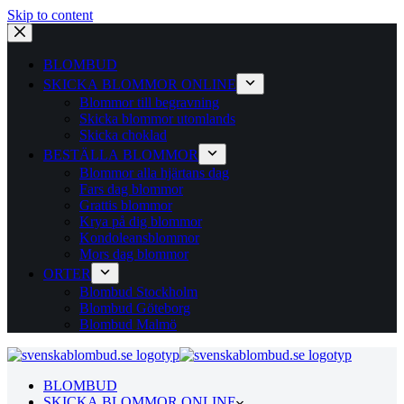
Skip to content
BLOMBUD
SKICKA BLOMMOR ONLINE
Blommor till begravning
Skicka blommor utomlands
Skicka choklad
BESTÄLLA BLOMMOR
Blommor alla hjärtans dag
Fars dag blommor
Grattis blommor
Krya på dig blommor
Kondoleansblommor
Mors dag blommor
ORTER
Blombud Stockholm
Blombud Göteborg
Blombud Malmö
BLOMBUD
SKICKA BLOMMOR ONLINE