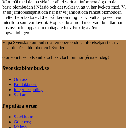
Vårt mål med denna sida har alltid varit att informera dig om de
bästa blombuden i Nässjö och det tycker vi att vi har lyckats med. Vi
är en jämförelsetjänst och här har vi jämfört och rankat blombuden
utefter flera faktorer. Efter vår bedömning har vi valt att presentera
Interflora som vår favorit. Hoppas du är nöjd med vad du hittar här
hos oss och hoppas din mottagare blev lycklig av över
uppvaktningen.
Vi på Svenskablombud.se är en oberoende jämförelsetjänst där vi
listar de bästa blombuden i Sverige.
Gör som tusentals andra och skicka blommor på nätet idag!
Svenskablombud.se
Om oss
Kontakta oss
Integritetspolicy
Sidkarta
Populära orter
Stockholm
Göteborg
Malmö