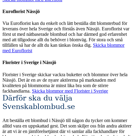
Euroflorist Nässjö
Via Euroflorist kan du enkelt och lätt beställa ditt blomsterbud för
leverans över hela Sverige och förstås även Nässjö. Euroflorist var
först ut med nätbaserade blombud och har därmed god erfarenhet
med att tillgodose allt du behöver i blomväg. För stora och små
tillfällen så har de allt du kan tänkas önska dig.
Skicka blommor
med Euroflorist
Florister i Sverige i Nässjö
Florister i Sverige skickar vackra buketter och blommor över hela
Nässjö. Det är en av de nyare aktörerna på marknaden med
kvaliteten på blommorna är minst lika bra som de större
fackhandlarna.
Skicka blommor med Florister i Sverige
Därför ska du välja
Svenskablombud.se
Att beställa ett blombud i Nässjö till någon du tycker om kommer
alltid vara en uppskattad gest. Det som skiljer oss från andra aktörer
är att vi är en jämförelsetjänst där vi samlar alla fackhandlare för