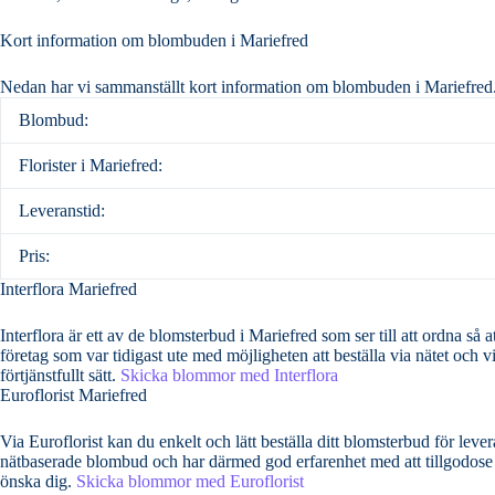
Kort information om blombuden i Mariefred
Nedan har vi sammanställt kort information om blombuden i Mariefred
Blombud:
Florister i Mariefred:
Leveranstid:
Pris:
Interflora Mariefred
Interflora är ett av de blomsterbud i Mariefred som ser till att ordna så att dina bemä
företag som var tidigast ute med möjligheten att beställa via nätet och v
förtjänstfullt sätt.
Skicka blommor med Interflora
Euroflorist Mariefred
Via Euroflorist kan du enkelt och lätt beställa ditt blomsterbud för leverans över hela S
nätbaserade blombud och har därmed god erfarenhet med att tillgodose al
önska dig.
Skicka blommor med Euroflorist