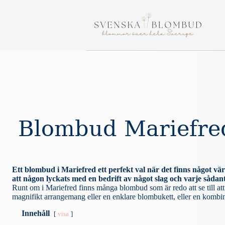
S
k
i
p
t
o
c
o
n
t
e
n
t
Blombud Mariefre
Ett blombud i Mariefred ett perfekt val när det finns något vä
att någon lyckats med en bedrift av något slag och varje sådant 
Runt om i Mariefred finns många blombud som är redo att se till att j
magnifikt arrangemang eller en enklare blombukett, eller en kombinat
Innehåll
visa