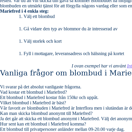
resten. Var du än vill skicka din gåva så kommer Blombudet ha möjlighet att komma fram samma dag. Så v
blombuden en utmärkt tjänst för att förgylla någons vardag eller som en
Mariefred i 4 enkla steg:
Välj ett blombud
Gå vidare den typ av blommor du är intresserad av
Välj storlek och kort
Fyll i mottagare, leveransadress och hälsning på kortet
I ovan exempel har vi använt
In
Vanliga frågor om blombud i Marie
Vi svarar på det absolut vanligaste frågorna
.
Vad kostar ett blombud i Mariefred?
Ett blombud i Mariefred kostar från 150kr och uppåt.
Vilket blombud i Mariefred är bäst?
Vår favorit av blombuden i Mariefred är Interflora men i slutändan är 
Kan man skicka blombud anonymt till Mariefred?
Ja det går att skicka ett blombud anonymt i Mariefred. Välj det anonyma 
Hur sent kan ett blombud i Mariefred komma?
Ett blombud till privatpersoner anländer mellan 09-20.00 varje dag.