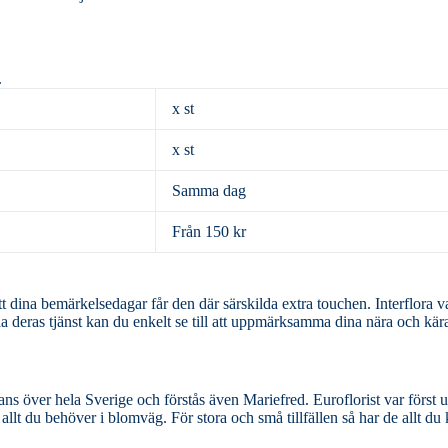
.
x st
x st
Samma dag
Från 150 kr
rkelsedagar får den där särskilda extra touchen. Interflora var ett av de
ia deras tjänst kan du enkelt se till att uppmärksamma dina nära och kära
verige och förstås även Mariefred. Euroflorist var först ut med
lt du behöver i blomväg. För stora och små tillfällen så har de allt du