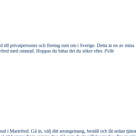
tpersoner och företag runt om i Sverige. Detta är en av mina
jämförelsetjänster där jag samlar och rankar de bästa blombuden i Mariefred med omnejd. Hoppas du hittar det du söker efter.
Pelle
d i Mariefred. Gå in, välj ditt arrangemang, beställ och låt sedan tjäns