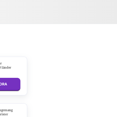
er
0 länder
LORA
angemang
rister