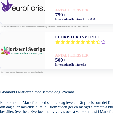
ANTAL FLORISTER:
750+
Internationellt nätverk:
54 000
Betala med Swish och få dina blommor med samma dag leverans. Euroflorist levererar över hela världen.
FLORISTER I SVERIGE
ANTAL FLORISTER:
500+
Internationellt nätverk:
-
Leverans samma dag inom Sverige och utomlands.
Blombud i Mariefred med samma dag leverans
Ett blombud i Mariefred med samma dag leverans är precis som det låter.
din dag eller särskilda tillfälle. Blombuden ger en mängd alternativa buketter och blomarrangemang och ser till att leverera ditt blomsterbud samma dag som du
beställer, över hela Sverige, men givetvis också var som helst i Marie