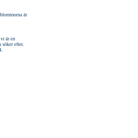
å blommorna är
vi är en
 söker efter.
4.