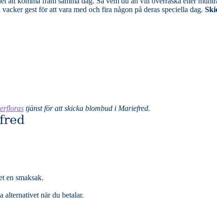
em du än vill överraska eller muntra upp så är
 vacker gest för att vara med och fira någon på deras speciella dag.
Ski
terfloras
tjänst för att skicka blombud i Mariefred.
fred
det en smaksak.
alternativet när du betalar.