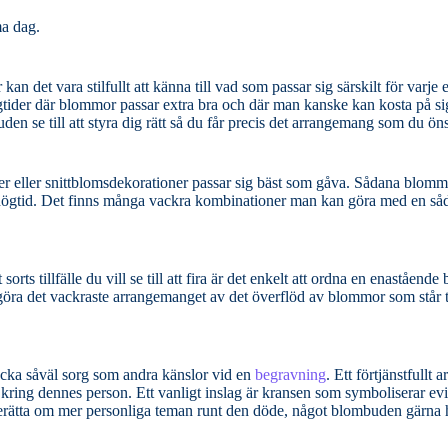
ma dag.
et vara stilfullt att känna till vad som passar sig särskilt för varje ens
högtider där blommor passar extra bra och där man kanske kan kosta på si
blombuden se till att styra dig rätt så du får precis det arrangemang som du ön
msdekorationer passar sig bäst som gåva. Sådana blommor som Hyacint,
 julgrupp för
rts tillfälle du vill se till att fira är det enkelt att ordna en enastående
trycka såväl sorg som andra känslor vid en
begravning
. Ett förtjänstfullt arrangemang kan
nsen som symboliserar evigheten och
 berätta om mer personliga teman runt den döde, något blombuden gärna h