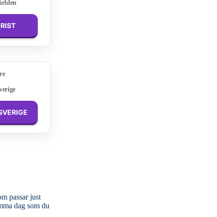
ärlden
ORIST
re
verige
 SVERIGE
om passar just