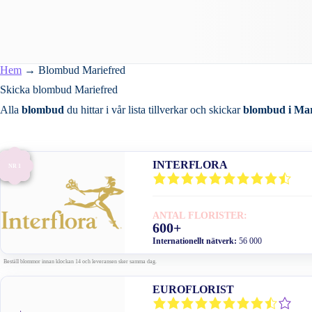
Hem
→
Blombud Mariefred
Skicka blombud Mariefred
Alla
blombud
du hittar i vår lista tillverkar och skickar
blombud i Mar
INTERFLORA
NR 1
ANTAL FLORISTER:
600+
Internationellt nätverk:
56 000
Beställ blommor innan klockan 14 och leveransen sker samma dag.
EUROFLORIST