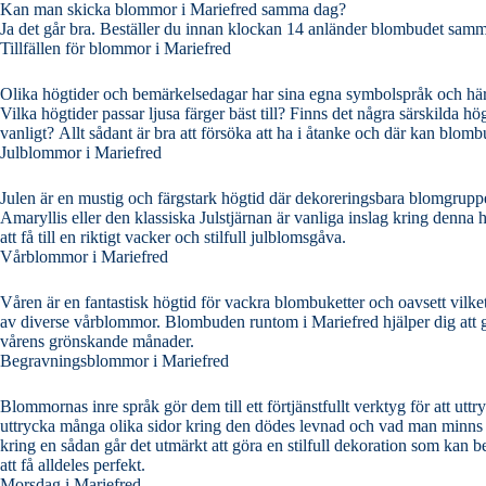
Kan man skicka blommor i Mariefred samma dag?
Ja det går bra. Beställer du innan klockan 14 anländer blombudet sam
Tillfällen för blommor i Mariefred
Olika högtider och bemärkelsedagar har sina egna symbolspråk och här kan d
Vilka högtider passar ljusa färger bäst till? Finns det några särskilda 
vanligt? Allt sådant är bra att försöka att ha i åtanke och där kan 
Julblommor i Mariefred
Julen är en mustig och färgstark högtid där dekoreringsbara blomgrupper eller snittblo
Amaryllis eller den klassiska Julstjärnan är vanliga inslag kring denna högtid. Det finns många vackra kombinationer man kan göra med en sådan
att få till en riktigt vacker och stilfull julblomsgåva.
Vårblommor i Mariefred
Våren är en fantastisk högtid för vackra blombuketter och oavsett vilket so
av diverse vårblommor. Blombuden runtom i Mariefred hjälper dig att göra det vackraste arrangemanget av det överflöd av blommor som står till buds under
vårens grönskande månader.
Begravningsblommor i Mariefred
Blommornas inre språk gör dem till ett förtjänstfullt verktyg för att ut
uttrycka många olika sidor kring den dödes levnad och vad man minns kring dennes person. Ett vanligt inslag är kra
kring en sådan går det utmärkt att göra en stilfull dekoration som kan
att få alldeles perfekt.
Morsdag i Mariefred