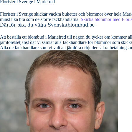
Florister i Sverige i Mariefred
Florister i Sverige skickar vackra buketter och blommor över hela Mar
minst lika bra som de större fackhandlarna.
Skicka blommor med Florist
Därför ska du välja Svenskablombud.se
Att beställa ett blombud i Mariefred till någon du tycker om kommer allti
jämförelsetjänst där vi samlar alla fackhandlare för blommor som skickar
Alla de fackhandlare som vi valt att jämföra erbjuder säkra betalning