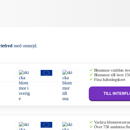
iefred
med omnejd.
Blommor världen öv
Blommor till över 15
Fina hälsningskort
TILL INTERF
Vackra blomsterarr
Över 750 anslutna flo