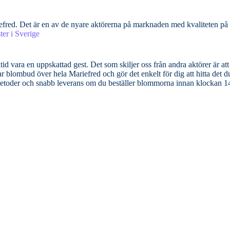
iefred. Det är en av de nyare aktörerna på marknaden med kvaliteten p
er i Sverige
d vara en uppskattad gest. Det som skiljer oss från andra aktörer är att 
 blombud över hela Mariefred och gör det enkelt för dig att hitta det du
smetoder och snabb leverans om du beställer blommorna innan klockan 1