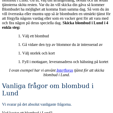
blombud i Lund. Gå in, välj ditt arrangemang, beställ och låt sedan
tjänsterna sköta resten. Var du än vill skicka din gåva så kommer
Blombudet ha möjlighet att komma fram samma dag. Så vem du än
vill överraska eller muntra upp så är blombuden en utmärkt tjänst för
att förgylla någons vardag eller som en vacker gest för att vara med
och fira någon på deras speciella dag.
Skicka blombud i Lund i 4
enkla steg:
Välj ett blombud
Gå vidare den typ av blommor du är intresserad av
Välj storlek och kort
Fyll i mottagare, leveransadress och hälsning på kortet
I ovan exempel har vi använt
Interfloras
tjänst för att skicka
blombud i Lund.
Vanliga frågor om blombud i
Lund
Vi svarar på det absolut vanligaste frågorna
.
Vad kostar ett blombud i Lund?