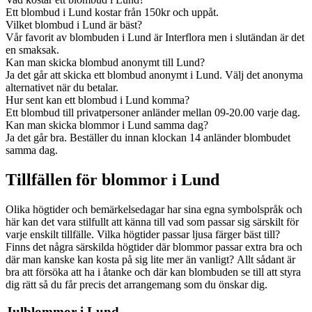
Ett blombud i Lund kostar från 150kr och uppåt.
Vilket blombud i Lund är bäst?
Vår favorit av blombuden i Lund är Interflora men i slutändan är det
en smaksak.
Kan man skicka blombud anonymt till Lund?
Ja det går att skicka ett blombud anonymt i Lund. Välj det anonyma
alternativet när du betalar.
Hur sent kan ett blombud i Lund komma?
Ett blombud till privatpersoner anländer mellan 09-20.00 varje dag.
Kan man skicka blommor i Lund samma dag?
Ja det går bra. Beställer du innan klockan 14 anländer blombudet
samma dag.
Tillfällen för blommor i Lund
Olika högtider och bemärkelsedagar har sina egna symbolspråk och
här kan det vara stilfullt att känna till vad som passar sig särskilt för
varje enskilt tillfälle. Vilka högtider passar ljusa färger bäst till?
Finns det några särskilda högtider där blommor passar extra bra och
där man kanske kan kosta på sig lite mer än vanligt? Allt sådant är
bra att försöka att ha i åtanke och där kan blombuden se till att styra
dig rätt så du får precis det arrangemang som du önskar dig.
Julblommor i Lund