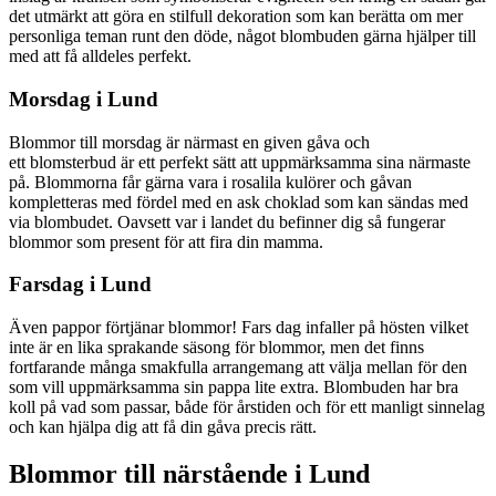
det utmärkt att göra en stilfull dekoration som kan berätta om mer
personliga teman runt den döde, något blombuden gärna hjälper till
med att få alldeles perfekt.
Morsdag i Lund
Blommor till morsdag är närmast en given gåva och
ett blomsterbud är ett perfekt sätt att uppmärksamma sina närmaste
på. Blommorna får gärna vara i rosalila kulörer och gåvan
kompletteras med fördel med en ask choklad som kan sändas med
via blombudet. Oavsett var i landet du befinner dig så fungerar
blommor som present för att fira din mamma.
Farsdag i Lund
Även pappor förtjänar blommor! Fars dag infaller på hösten vilket
inte är en lika sprakande säsong för blommor, men det finns
fortfarande många smakfulla arrangemang att välja mellan för den
som vill uppmärksamma sin pappa lite extra. Blombuden har bra
koll på vad som passar, både för årstiden och för ett manligt sinnelag
och kan hjälpa dig att få din gåva precis rätt.
Blommor till närstående i Lund