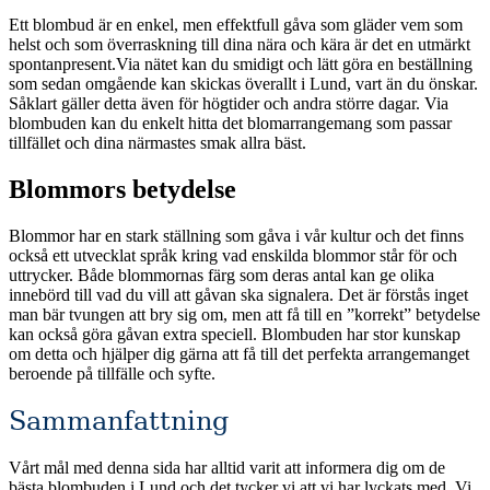
Ett blombud är en enkel, men effektfull gåva som gläder vem som
helst och som överraskning till dina nära och kära är det en utmärkt
spontanpresent.Via nätet kan du smidigt och lätt göra en beställning
som sedan omgående kan skickas överallt i Lund, vart än du önskar.
Såklart gäller detta även för högtider och andra större dagar. Via
blombuden kan du enkelt hitta det blomarrangemang som passar
tillfället och dina närmastes smak allra bäst.
Blommors betydelse
Blommor har en stark ställning som gåva i vår kultur och det finns
också ett utvecklat språk kring vad enskilda blommor står för och
uttrycker. Både blommornas färg som deras antal kan ge olika
innebörd till vad du vill att gåvan ska signalera. Det är förstås inget
man bär tvungen att bry sig om, men att få till en ”korrekt” betydelse
kan också göra gåvan extra speciell. Blombuden har stor kunskap
om detta och hjälper dig gärna att få till det perfekta arrangemanget
beroende på tillfälle och syfte.
Sammanfattning
Vårt mål med denna sida har alltid varit att informera dig om de
bästa blombuden i Lund och det tycker vi att vi har lyckats med. Vi