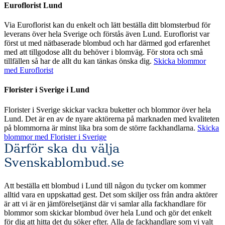
Euroflorist Lund
Via Euroflorist kan du enkelt och lätt beställa ditt blomsterbud för
leverans över hela Sverige och förstås även Lund. Euroflorist var
först ut med nätbaserade blombud och har därmed god erfarenhet
med att tillgodose allt du behöver i blomväg. För stora och små
tillfällen så har de allt du kan tänkas önska dig.
Skicka blommor
med Euroflorist
Florister i Sverige i Lund
Florister i Sverige skickar vackra buketter och blommor över hela
Lund. Det är en av de nyare aktörerna på marknaden med kvaliteten
på blommorna är minst lika bra som de större fackhandlarna.
Skicka
blommor med Florister i Sverige
Därför ska du välja
Svenskablombud.se
Att beställa ett blombud i Lund till någon du tycker om kommer
alltid vara en uppskattad gest. Det som skiljer oss från andra aktörer
är att vi är en jämförelsetjänst där vi samlar alla fackhandlare för
blommor som skickar blombud över hela Lund och gör det enkelt
för dig att hitta det du söker efter. Alla de fackhandlare som vi valt