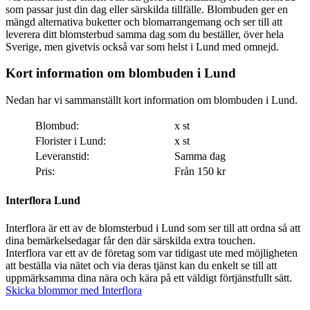
som passar just din dag eller särskilda tillfälle. Blombuden ger en
mängd alternativa buketter och blomarrangemang och ser till att
leverera ditt blomsterbud samma dag som du beställer, över hela
Sverige, men givetvis också var som helst i Lund med omnejd.
Kort information om blombuden i Lund
Nedan har vi sammanställt kort information om blombuden i Lund.
Blombud:
x st
Florister i Lund:
x st
Leveranstid:
Samma dag
Pris:
Från 150 kr
Interflora Lund
Interflora är ett av de blomsterbud i Lund som ser till att ordna så att
dina bemärkelsedagar får den där särskilda extra touchen.
Interflora var ett av de företag som var tidigast ute med möjligheten
att beställa via nätet och via deras tjänst kan du enkelt se till att
uppmärksamma dina nära och kära på ett väldigt förtjänstfullt sätt.
Skicka blommor med Interflora