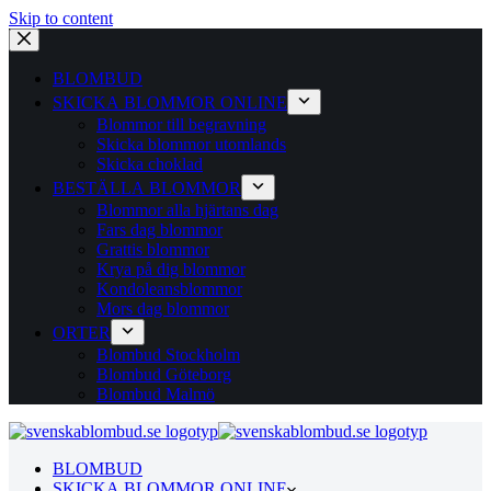
Skip to content
BLOMBUD
SKICKA BLOMMOR ONLINE
Blommor till begravning
Skicka blommor utomlands
Skicka choklad
BESTÄLLA BLOMMOR
Blommor alla hjärtans dag
Fars dag blommor
Grattis blommor
Krya på dig blommor
Kondoleansblommor
Mors dag blommor
ORTER
Blombud Stockholm
Blombud Göteborg
Blombud Malmö
BLOMBUD
SKICKA BLOMMOR ONLINE