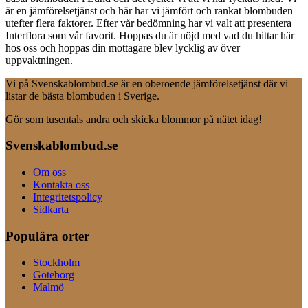
är en jämförelsetjänst och här har vi jämfört och rankat blombuden
utefter flera faktorer. Efter vår bedömning har vi valt att presentera
Interflora som vår favorit. Hoppas du är nöjd med vad du hittar här
hos oss och hoppas din mottagare blev lycklig av över
uppvaktningen.
Vi på Svenskablombud.se är en oberoende jämförelsetjänst där vi
listar de bästa blombuden i Sverige.
Gör som tusentals andra och skicka blommor på nätet idag!
Svenskablombud.se
Om oss
Kontakta oss
Integritetspolicy
Sidkarta
Populära orter
Stockholm
Göteborg
Malmö