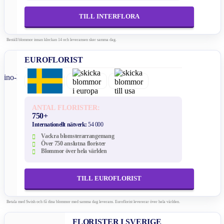
TILL INTERFLORA
Beställ blommor innan klockan 14 och leveransen sker samma dag.
EUROFLORIST
ANTAL FLORISTER:
750+
Internationellt nätverk:
54 000
Vackra blomsterarrangemang
Över 750 anslutna florister
Blommor över hela världen
TILL EUROFLORIST
Betala med Swish och få dina blommor med samma dag leverans. Euroflorist levererar över hela världen.
FLORISTER I SVERIGE