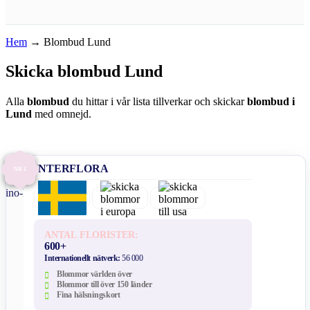
Hem
→
Blombud Lund
Skicka blombud Lund
Alla
blombud
du hittar i vår lista tillverkar och skickar
blombud i
Lund
med omnejd.
INTERFLORA
NR 1
ANTAL FLORISTER:
600+
Internationellt nätverk:
56 000
Blommor världen över
Blommor till över 150 länder
Fina hälsningskort