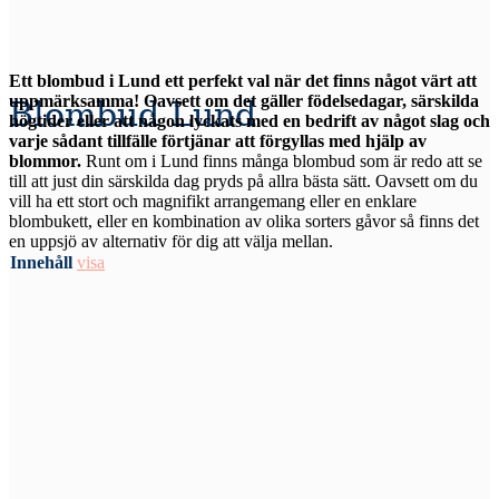
Ett blombud i Lund ett perfekt val när det finns något värt att
uppmärksamma! Oavsett om det gäller födelsedagar, särskilda
Blombud Lund
högtider eller att någon lyckats med en bedrift av något slag och
varje sådant tillfälle förtjänar att förgyllas med hjälp av
blommor.
Runt om i Lund finns många blombud som är redo att se
till att just din särskilda dag pryds på allra bästa sätt. Oavsett om du
vill ha ett stort och magnifikt arrangemang eller en enklare
blombukett, eller en kombination av olika sorters gåvor så finns det
en uppsjö av alternativ för dig att välja mellan.
Innehåll
visa