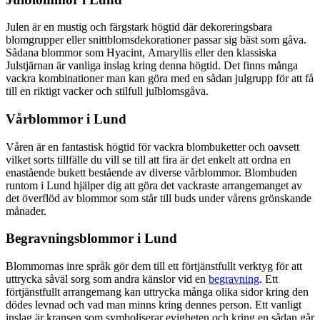
Julen är en mustig och färgstark högtid där dekoreringsbara
blomgrupper eller snittblomsdekorationer passar sig bäst som gåva.
Sådana blommor som Hyacint, Amaryllis eller den klassiska
Julstjärnan är vanliga inslag kring denna högtid. Det finns många
vackra kombinationer man kan göra med en sådan julgrupp för att få
till en riktigt vacker och stilfull julblomsgåva.
Vårblommor i Lund
Våren är en fantastisk högtid för vackra blombuketter och oavsett
vilket sorts tillfälle du vill se till att fira är det enkelt att ordna en
enastående bukett bestående av diverse vårblommor. Blombuden
runtom i Lund hjälper dig att göra det vackraste arrangemanget av
det överflöd av blommor som står till buds under vårens grönskande
månader.
Begravningsblommor i Lund
Blommornas inre språk gör dem till ett förtjänstfullt verktyg för att
uttrycka såväl sorg som andra känslor vid en
begravning
. Ett
förtjänstfullt arrangemang kan uttrycka många olika sidor kring den
dödes levnad och vad man minns kring dennes person. Ett vanligt
inslag är kransen som symboliserar evigheten och kring en sådan går