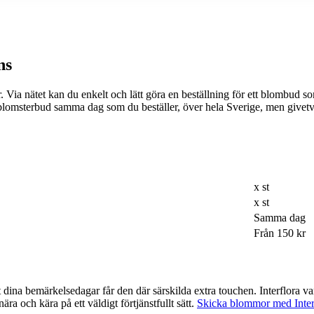
ns
an du enkelt och lätt göra en beställning för ett blombud som passar just din dag
itt blomsterbud samma dag som du beställer, över hela Sverige, men giv
x st
x st
Samma dag
Från 150 kr
xtra touchen. Interflora var ett av de företag som var tidigast ute med möjligheten att beställa via
ra och kära på ett väldigt förtjänstfullt sätt.
Skicka blommor med Inter