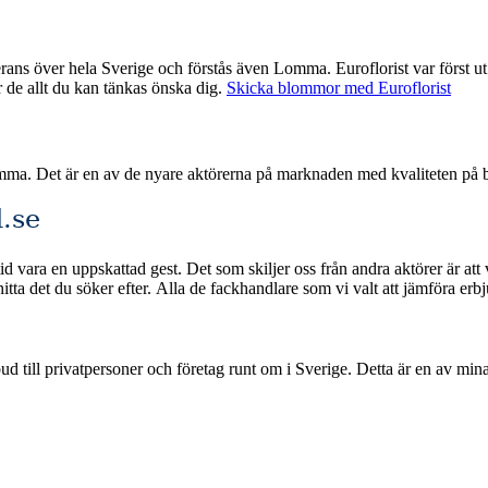
uroflorist var först ut med nätbaserade blombud och har därmed god erfarenhet med att
ar de allt du kan tänkas önska dig.
Skicka blommor med Euroflorist
omma. Det är en av de nyare aktörerna på marknaden med kvaliteten på 
.se
 vara en uppskattad gest. Det som skiljer oss från andra aktörer är att 
etalningsmetoder och snabb leverans om du beställer
ge. Detta är en av mina jämförelsetjänster där jag samlar och rankar de bästa blombuden i