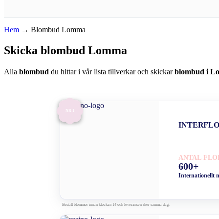
Hem
→
Blombud Lomma
Skicka blombud Lomma
Alla
blombud
du hittar i vår lista tillverkar och skickar
blombud i 
NR 1
INTERFL
ANTAL FLO
600+
Internationellt 
Beställ blommor innan klockan 14 och leveransen sker samma dag.