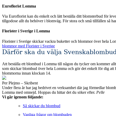
Euroflorist Lomma
Via Euroflorist kan du enkelt och lätt beställa ditt blomsterbud för leverans över hela Sverige och förstås även Lomma. E
tillgodose allt du behöver i blomväg. För stora och små tillfällen så h
Florister i Sverige i Lomma
Florister i Sverige skickar vackra buketter och blommor över hela L
blommor med Florister i Sverige
Därför ska du välja Svenskablombud
Att beställa ett blombud i Lomma till någon du tycker om kommer alltid
som skickar blombud över hela Lomma och gör det enkelt för dig att hitta det du söker efter. Alla de fackhandlare som vi valt att jämföra erbjuder säkra b
blommorna innan klockan 14.
Per Plejmo – Skribent
Under flera år har jag bedrivet en verksamhet där jag förmedlar blombud till privatpersoner och företag runt om i Sveri
Lomma med omnejd. Hoppas du hittar det du söker efter.
Pelle
Vi går igenom följande:
Så skickar du blombud
Vanliga frågor om blombuden