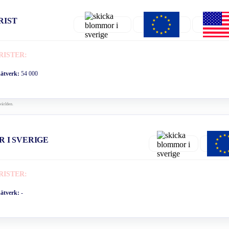
RIST
RISTER:
nätverk:
54 000
världen.
R I SVERIGE
RISTER:
nätverk:
-