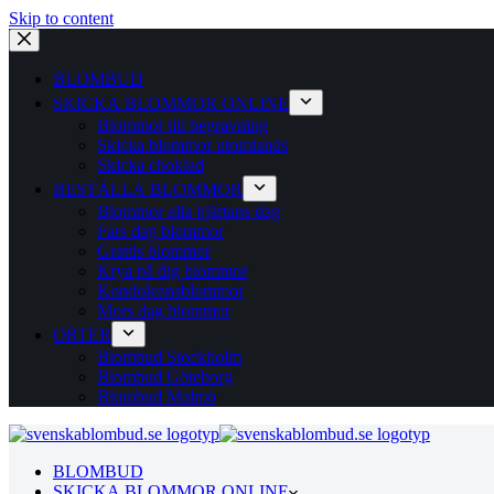
Skip to content
BLOMBUD
SKICKA BLOMMOR ONLINE
Blommor till begravning
Skicka blommor utomlands
Skicka choklad
BESTÄLLA BLOMMOR
Blommor alla hjärtans dag
Fars dag blommor
Grattis blommor
Krya på dig blommor
Kondoleansblommor
Mors dag blommor
ORTER
Blombud Stockholm
Blombud Göteborg
Blombud Malmö
BLOMBUD
SKICKA BLOMMOR ONLINE