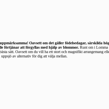
 uppmärksamma! Oavsett om det gäller födelsedagar, särskilda högt
lle förtjänar att förgyllas med hjälp av blommor.
Runt om i Lomma finns många
a bästa sätt. Oavsett om du vill ha ett stort och magnifikt arrangemang ell
uppsjö av alternativ för dig att välja mellan.