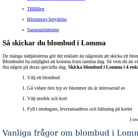
Tillfällen
Blommors betydelse
Sammanfattning
Så skickar du blombud i Lomma
De många nättjänsterna gör det enklare än någonsin att skicka ett blom
Blombudet ha möjlighet att komma fram samma dag. Så vem du än vill överraska eller muntra upp så är blombuden en utmärkt tjänst för att förgylla någons vardag eller som en vacker gest för att vara med och
fira någon på deras speciella dag.
Skicka blombud i Lomma i 4 enkl
Välj ett blombud
Gå vidare den typ av blommor du är intresserad av
Välj storlek och kort
Fyll i mottagare, leveransadress och hälsning på kortet
I ov
Vanliga frågor om blombud i Lom