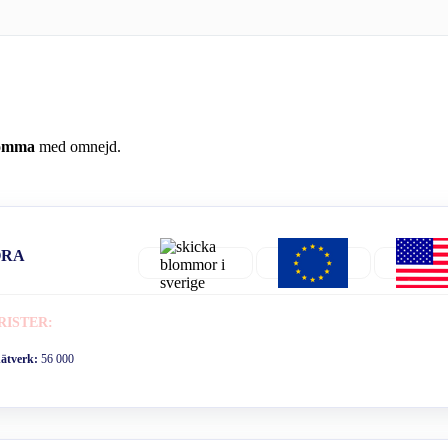
Lomma
med omnejd.
ORA
RISTER:
nätverk:
56 000