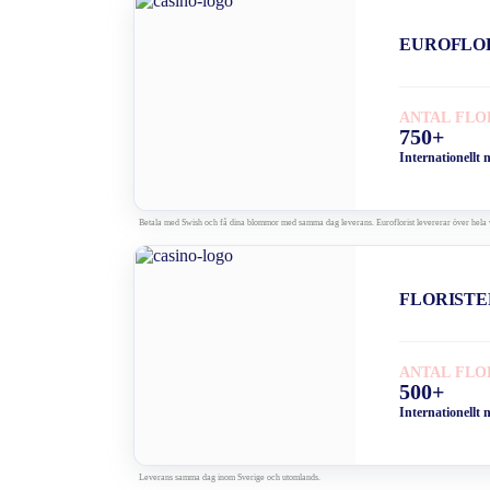
EUROFLO
ANTAL FLO
750+
Internationellt 
Betala med Swish och få dina blommor med samma dag leverans. Euroflorist levererar över hela 
FLORISTE
ANTAL FLO
500+
Internationellt 
Leverans samma dag inom Sverige och utomlands.