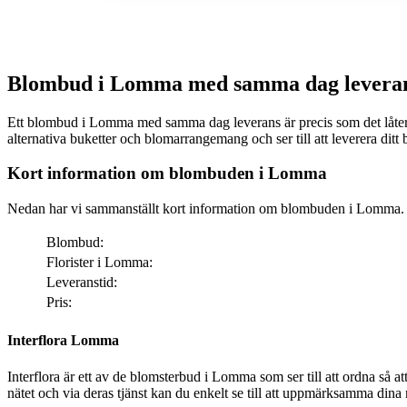
Blombud i Lomma med samma dag levera
Ett blombud i Lomma med samma dag leverans är precis som det låter. Via nätet k
alternativa buketter och blomarrangemang och ser till att leverera d
Kort information om blombuden i Lomma
Nedan har vi sammanställt kort information om blombuden i Lomma.
Blombud:
Florister i Lomma:
Leveranstid:
Pris:
Interflora Lomma
Interflora är ett av de blomsterbud i Lomma som ser till att ordna så att dina bemärkelsedagar får den där särskilda e
nätet och via deras tjänst kan du enkelt se till att uppmärksamma dina nä