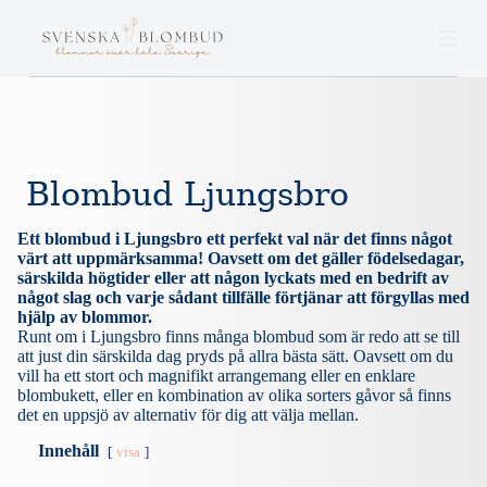
S
k
i
p
t
o
c
o
n
Blombud Ljungsbro
t
e
n
Ett blombud i Ljungsbro ett perfekt val när det finns något
t
värt att uppmärksamma! Oavsett om det gäller födelsedagar,
särskilda högtider eller att någon lyckats med en bedrift av
något slag och varje sådant tillfälle förtjänar att förgyllas med
hjälp av blommor.
Runt om i Ljungsbro finns många blombud som är redo att se till
att just din särskilda dag pryds på allra bästa sätt. Oavsett om du
vill ha ett stort och magnifikt arrangemang eller en enklare
blombukett, eller en kombination av olika sorters gåvor så finns
det en uppsjö av alternativ för dig att välja mellan.
Innehåll
visa