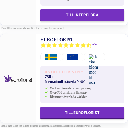
TILL INTERFLORA
Beställ blommor innan klockan 14 och leveransen sker samma dag.
EUROFLORIST
ANTAL FLORISTER:
750+
Internationellt nätverk:
54 000
Vackra blomsterarrangemang
Över 750 anslutna florister
Blommor över hela världen
TILL EUROFLORIST
Betala med Swish och få dina blommor med samma dag leverans. Euroflorist levererar över hela världen.