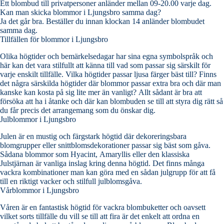
Ett blombud till privatpersoner anländer mellan 09-20.00 varje dag.
Kan man skicka blommor i Ljungsbro samma dag?
Ja det går bra. Beställer du innan klockan 14 anländer blombudet
samma dag.
Tillfällen för blommor i Ljungsbro
Olika högtider och bemärkelsedagar har sina egna symbolspråk och
här kan det vara stilfullt att känna till vad som passar sig särskilt för
varje enskilt tillfälle. Vilka högtider passar ljusa färger bäst till? Finns
det några särskilda högtider där blommor passar extra bra och där man
kanske kan kosta på sig lite mer än vanligt? Allt sådant är bra att
försöka att ha i åtanke och där kan blombuden se till att styra dig rätt så
du får precis det arrangemang som du önskar dig.
Julblommor i Ljungsbro
Julen är en mustig och färgstark högtid där dekoreringsbara
blomgrupper eller snittblomsdekorationer passar sig bäst som gåva.
Sådana blommor som Hyacint, Amaryllis eller den klassiska
Julstjärnan är vanliga inslag kring denna högtid. Det finns många
vackra kombinationer man kan göra med en sådan julgrupp för att få
till en riktigt vacker och stilfull julblomsgåva.
Vårblommor i Ljungsbro
Våren är en fantastisk högtid för vackra blombuketter och oavsett
vilket sorts tillfälle du vill se till att fira är det enkelt att ordna en