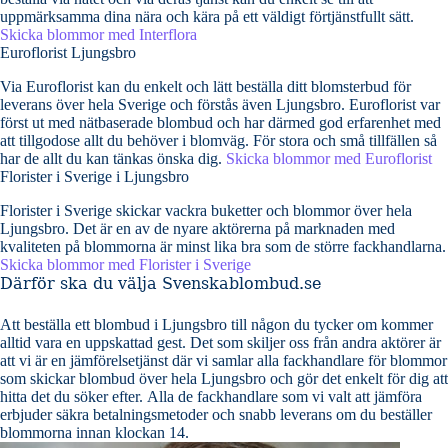
uppmärksamma dina nära och kära på ett väldigt förtjänstfullt sätt.
Skicka blommor med Interflora
Euroflorist Ljungsbro
Via Euroflorist kan du enkelt och lätt beställa ditt blomsterbud för
leverans över hela Sverige och förstås även Ljungsbro. Euroflorist var
först ut med nätbaserade blombud och har därmed god erfarenhet med
att tillgodose allt du behöver i blomväg. För stora och små tillfällen så
har de allt du kan tänkas önska dig.
Skicka blommor med Euroflorist
Florister i Sverige i Ljungsbro
Florister i Sverige skickar vackra buketter och blommor över hela
Ljungsbro. Det är en av de nyare aktörerna på marknaden med
kvaliteten på blommorna är minst lika bra som de större fackhandlarna.
Skicka blommor med Florister i Sverige
Därför ska du välja Svenskablombud.se
Att beställa ett blombud i Ljungsbro till någon du tycker om kommer
alltid vara en uppskattad gest. Det som skiljer oss från andra aktörer är
att vi är en jämförelsetjänst där vi samlar alla fackhandlare för blommor
som skickar blombud över hela Ljungsbro och gör det enkelt för dig att
hitta det du söker efter. Alla de fackhandlare som vi valt att jämföra
erbjuder säkra betalningsmetoder och snabb leverans om du beställer
blommorna innan klockan 14.