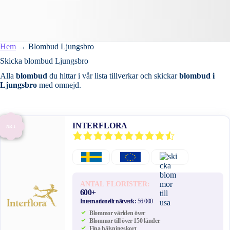
Hem
→
Blombud Ljungsbro
Skicka blombud Ljungsbro
Alla
blombud
du hittar i vår lista tillverkar och skickar
blombud i
Ljungsbro
med omnejd.
INTERFLORA
NR 1
ANTAL FLORISTER:
600+
Internationellt nätverk:
56 000
Blommor världen över
Blommor till över 150 länder
Fina hälsningskort