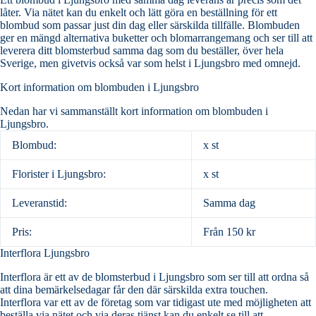
låter. Via nätet kan du enkelt och lätt göra en beställning för ett
blombud som passar just din dag eller särskilda tillfälle. Blombuden
ger en mängd alternativa buketter och blomarrangemang och ser till att
leverera ditt blomsterbud samma dag som du beställer, över hela
Sverige, men givetvis också var som helst i Ljungsbro med omnejd.
Kort information om blombuden i Ljungsbro
Nedan har vi sammanställt kort information om blombuden i
Ljungsbro.
Blombud:
x st
Florister i Ljungsbro:
x st
Leveranstid:
Samma dag
Pris:
Från 150 kr
Interflora Ljungsbro
Interflora är ett av de blomsterbud i Ljungsbro som ser till att ordna så
att dina bemärkelsedagar får den där särskilda extra touchen.
Interflora var ett av de företag som var tidigast ute med möjligheten att
beställa via nätet och via deras tjänst kan du enkelt se till att