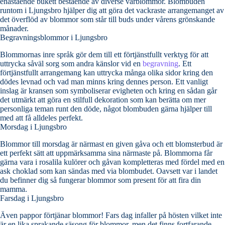
enastående bukett bestående av diverse vårblommor. Blombuden
runtom i Ljungsbro hjälper dig att göra det vackraste arrangemanget av
det överflöd av blommor som står till buds under vårens grönskande
månader.
Begravningsblommor i Ljungsbro
Blommornas inre språk gör dem till ett förtjänstfullt verktyg för att
uttrycka såväl sorg som andra känslor vid en
begravning
. Ett
förtjänstfullt arrangemang kan uttrycka många olika sidor kring den
dödes levnad och vad man minns kring dennes person. Ett vanligt
inslag är kransen som symboliserar evigheten och kring en sådan går
det utmärkt att göra en stilfull dekoration som kan berätta om mer
personliga teman runt den döde, något blombuden gärna hjälper till
med att få alldeles perfekt.
Morsdag i Ljungsbro
Blommor till morsdag är närmast en given gåva och ett blomsterbud är
ett perfekt sätt att uppmärksamma sina närmaste på. Blommorna får
gärna vara i rosalila kulörer och gåvan kompletteras med fördel med en
ask choklad som kan sändas med via blombudet. Oavsett var i landet
du befinner dig så fungerar blommor som present för att fira din
mamma.
Farsdag i Ljungsbro
Även pappor förtjänar blommor! Fars dag infaller på hösten vilket inte
är en lika sprakande säsong för blommor, men det finns fortfarande