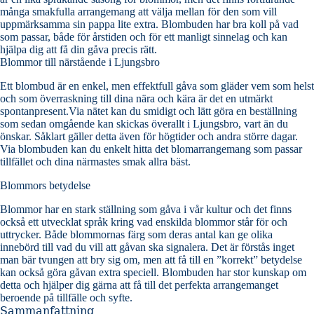
många smakfulla arrangemang att välja mellan för den som vill
uppmärksamma sin pappa lite extra. Blombuden har bra koll på vad
som passar, både för årstiden och för ett manligt sinnelag och kan
hjälpa dig att få din gåva precis rätt.
Blommor till närstående i Ljungsbro
Ett blombud är en enkel, men effektfull gåva som gläder vem som helst
och som överraskning till dina nära och kära är det en utmärkt
spontanpresent.Via nätet kan du smidigt och lätt göra en beställning
som sedan omgående kan skickas överallt i Ljungsbro, vart än du
önskar. Såklart gäller detta även för högtider och andra större dagar.
Via blombuden kan du enkelt hitta det blomarrangemang som passar
tillfället och dina närmastes smak allra bäst.
Blommors betydelse
Blommor har en stark ställning som gåva i vår kultur och det finns
också ett utvecklat språk kring vad enskilda blommor står för och
uttrycker. Både blommornas färg som deras antal kan ge olika
innebörd till vad du vill att gåvan ska signalera. Det är förstås inget
man bär tvungen att bry sig om, men att få till en ”korrekt” betydelse
kan också göra gåvan extra speciell. Blombuden har stor kunskap om
detta och hjälper dig gärna att få till det perfekta arrangemanget
beroende på tillfälle och syfte.
Sammanfattning