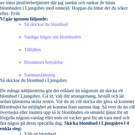
av mina jämförelsetjänster där jag samlar och rankar de bästa
blombuden i Ljungsbro med omnejd. Hoppas du hittar det du söker
efter.
Pelle
Vi går igenom följande:
Så skickar du blombud
Vanliga frågor om blombuden
Tillfällen
Blommors betydelse
Sammanfattning
Så skickar du blombud i Ljungsbro
De många nättjänsterna gör det enklare än någonsin att skicka ett
blombud i Ljungsbro. Gå in, välj ditt arrangemang, beställ och låt
sedan tjänsterna sköta resten. Var du än vill skicka din gåva så kommer
Blombudet ha möjlighet att komma fram samma dag. Så vem du än vill
överraska eller muntra upp så är blombuden en utmärkt tjänst för att
förgylla någons vardag eller som en vacker gest för att vara med och
fira någon på deras speciella dag.
Skicka blombud i Ljungsbro i 4
enkla steg:
Välj ett blombud