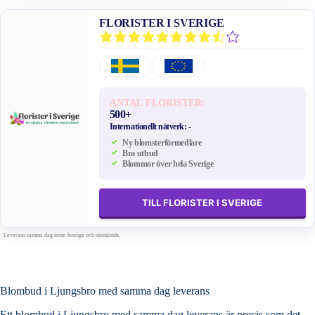
FLORISTER I SVERIGE
ANTAL FLORISTER:
500+
Internationellt nätverk:
-
Ny blomsterförmedlare
Bra utbud
Blommor över hela Sverige
TILL FLORISTER I SVERIGE
Leverans samma dag inom Sverige och utomlands.
Blombud i Ljungsbro med samma dag leverans
Ett blombud i Ljungsbro med samma dag leverans är precis som det