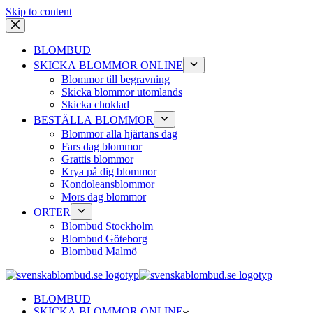
Skip to content
BLOMBUD
SKICKA BLOMMOR ONLINE
Blommor till begravning
Skicka blommor utomlands
Skicka choklad
BESTÄLLA BLOMMOR
Blommor alla hjärtans dag
Fars dag blommor
Grattis blommor
Krya på dig blommor
Kondoleansblommor
Mors dag blommor
ORTER
Blombud Stockholm
Blombud Göteborg
Blombud Malmö
BLOMBUD
SKICKA BLOMMOR ONLINE