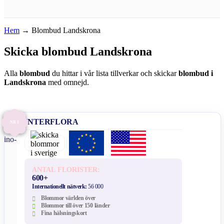
Hem
→
Blombud Landskrona
Skicka blombud Landskrona
Alla
blombud
du hittar i vår lista tillverkar och skickar
blombud i
Landskrona
med omnejd.
INTERFLORA
NR 1
ANTAL FLORISTER:
600+
Internationellt nätverk:
56 000
Blommor världen över
Blommor till över 150 länder
Fina hälsningskort