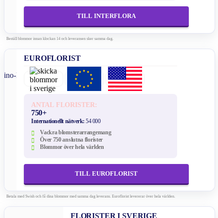
TILL INTERFLORA
Beställ blommor innan klockan 14 och leveransen sker samma dag.
EUROFLORIST
ANTAL FLORISTER:
750+
Internationellt nätverk:
54 000
Vackra blomsterarrangemang
Över 750 anslutna florister
Blommor över hela världen
TILL EUROFLORIST
Betala med Swish och få dina blommor med samma dag leverans. Euroflorist levererar över hela världen.
FLORISTER I SVERIGE