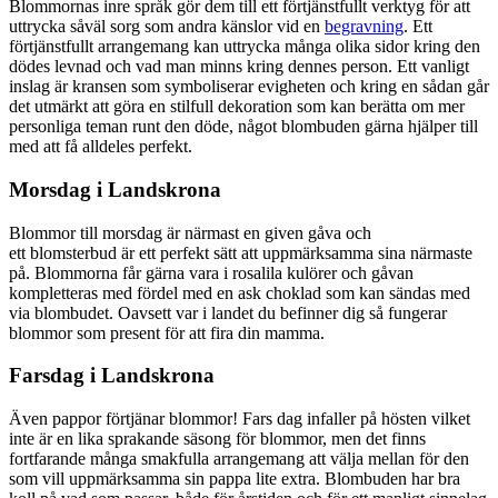
Blommornas inre språk gör dem till ett förtjänstfullt verktyg för att
uttrycka såväl sorg som andra känslor vid en
begravning
. Ett
förtjänstfullt arrangemang kan uttrycka många olika sidor kring den
dödes levnad och vad man minns kring dennes person. Ett vanligt
inslag är kransen som symboliserar evigheten och kring en sådan går
det utmärkt att göra en stilfull dekoration som kan berätta om mer
personliga teman runt den döde, något blombuden gärna hjälper till
med att få alldeles perfekt.
Morsdag i Landskrona
Blommor till morsdag är närmast en given gåva och
ett blomsterbud är ett perfekt sätt att uppmärksamma sina närmaste
på. Blommorna får gärna vara i rosalila kulörer och gåvan
kompletteras med fördel med en ask choklad som kan sändas med
via blombudet. Oavsett var i landet du befinner dig så fungerar
blommor som present för att fira din mamma.
Farsdag i Landskrona
Även pappor förtjänar blommor! Fars dag infaller på hösten vilket
inte är en lika sprakande säsong för blommor, men det finns
fortfarande många smakfulla arrangemang att välja mellan för den
som vill uppmärksamma sin pappa lite extra. Blombuden har bra