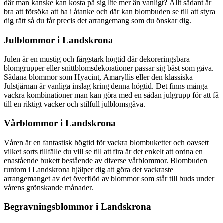
där man kanske kan kosta på sig lite mer än vanligt? Allt sådant är
bra att försöka att ha i åtanke och där kan blombuden se till att styra
dig rätt så du får precis det arrangemang som du önskar dig.
Julblommor i Landskrona
Julen är en mustig och färgstark högtid där dekoreringsbara
blomgrupper eller snittblomsdekorationer passar sig bäst som gåva.
Sådana blommor som Hyacint, Amaryllis eller den klassiska
Julstjärnan är vanliga inslag kring denna högtid. Det finns många
vackra kombinationer man kan göra med en sådan julgrupp för att få
till en riktigt vacker och stilfull julblomsgåva.
Vårblommor i Landskrona
Våren är en fantastisk högtid för vackra blombuketter och oavsett
vilket sorts tillfälle du vill se till att fira är det enkelt att ordna en
enastående bukett bestående av diverse vårblommor. Blombuden
runtom i Landskrona hjälper dig att göra det vackraste
arrangemanget av det överflöd av blommor som står till buds under
vårens grönskande månader.
Begravningsblommor i Landskrona