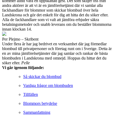
kommer alltid vara en uppskattad gest. Det som skiljer oss från
andra aktörer är att vi är en jämförelsetjänst där vi samlar alla
fackhandlare för blommor som skickar blombud över hela
Landskrona och gör det enkelt för dig att hitta det du söker efter.
Alla de fackhandlare som vi valt att jämföra erbjuder säkra
betalningsmetoder och snabb leverans om du beställer blommorna
innan klockan 14.
Per Plejmo – Skribent
Under flera år har jag bedrivet en verksamhet där jag förmedlar
blombud till privatpersoner och företag runt om i Sverige. Detta är
en av mina jämförelsetjänster där jag samlar och rankar de bästa
blombuden i Landskrona med omnejd. Hoppas du hittar det du
söker efter.
Pelle
Vi går igenom följande:
Så skickar du blombud
Vanliga frågor om blombuden
Tillfällen
Blommors betydelse
Sammanfattning