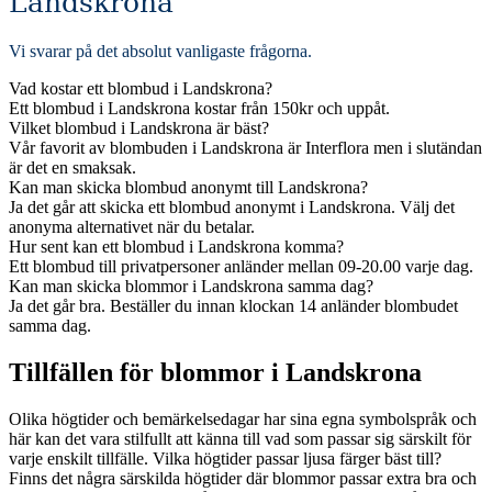
Landskrona
Vi svarar på det absolut vanligaste frågorna
.
Vad kostar ett blombud i Landskrona?
Ett blombud i Landskrona kostar från 150kr och uppåt.
Vilket blombud i Landskrona är bäst?
Vår favorit av blombuden i Landskrona är Interflora men i slutändan
är det en smaksak.
Kan man skicka blombud anonymt till Landskrona?
Ja det går att skicka ett blombud anonymt i Landskrona. Välj det
anonyma alternativet när du betalar.
Hur sent kan ett blombud i Landskrona komma?
Ett blombud till privatpersoner anländer mellan 09-20.00 varje dag.
Kan man skicka blommor i Landskrona samma dag?
Ja det går bra. Beställer du innan klockan 14 anländer blombudet
samma dag.
Tillfällen för blommor i Landskrona
Olika högtider och bemärkelsedagar har sina egna symbolspråk och
här kan det vara stilfullt att känna till vad som passar sig särskilt för
varje enskilt tillfälle. Vilka högtider passar ljusa färger bäst till?
Finns det några särskilda högtider där blommor passar extra bra och