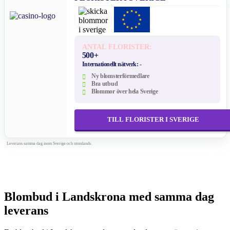
ANTAL FLORISTER:
500+
Internationellt nätverk:
-
Ny blomsterförmedlare
Bra utbud
Blommor över hela Sverige
TILL FLORISTER I SVERIGE
Leverans samma dag inom Sverige och utomlands.
Blombud i Landskrona med samma dag
leverans