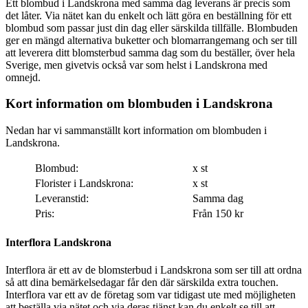
Ett blombud i Landskrona med samma dag leverans är precis som
det låter. Via nätet kan du enkelt och lätt göra en beställning för ett
blombud som passar just din dag eller särskilda tillfälle. Blombuden
ger en mängd alternativa buketter och blomarrangemang och ser till
att leverera ditt blomsterbud samma dag som du beställer, över hela
Sverige, men givetvis också var som helst i Landskrona med
omnejd.
Kort information om blombuden i Landskrona
Nedan har vi sammanställt kort information om blombuden i
Landskrona.
Blombud:
x st
Florister i Landskrona:
x st
Leveranstid:
Samma dag
Pris:
Från 150 kr
Interflora Landskrona
Interflora är ett av de blomsterbud i Landskrona som ser till att ordna
så att dina bemärkelsedagar får den där särskilda extra touchen.
Interflora var ett av de företag som var tidigast ute med möjligheten
att beställa via nätet och via deras tjänst kan du enkelt se till att