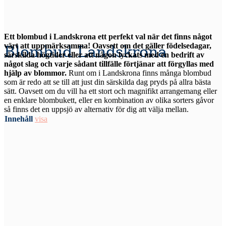
Ett blombud i Landskrona ett perfekt val när det finns något
värt att uppmärksamma! Oavsett om det gäller födelsedagar,
Blombud Landskrona
särskilda högtider eller att någon lyckats med en bedrift av
något slag och varje sådant tillfälle förtjänar att förgyllas med
hjälp av blommor.
Runt om i Landskrona finns många blombud
som är redo att se till att just din särskilda dag pryds på allra bästa
sätt. Oavsett om du vill ha ett stort och magnifikt arrangemang eller
en enklare blombukett, eller en kombination av olika sorters gåvor
så finns det en uppsjö av alternativ för dig att välja mellan.
Innehåll
visa