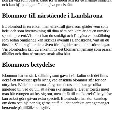
koll på vad som passar, både för årstiden och för ett manligt sinnelag
och kan hjälpa dig att få din gåva precis rätt.
Blommor till närstående i Landskrona
Ett blombud är en enkel, men effektfull gåva som gläder vem som
helst och som överraskning till dina nära och kära är det en utmärkt
spontanpresent.Via nätet kan du smidigt och lätt göra en beställning
som sedan omgående kan skickas överallt i Landskrona, vart än du
önskar. Såklart gäller detta även för högtider och andra större dagar.
Via blombuden kan du enkelt hitta det blomarrangemang som passar
tillfället och dina närmastes smak allra bäst.
Blommors betydelse
Blommor har en stark ställning som gåva i vår kultur och det finns
också ett utvecklat språk kring vad enskilda blommor står för och
uttrycker. Både blommornas färg som deras antal kan ge olika
innebörd till vad du vill att gåvan ska signalera. Det är förstås inget
man bär tvungen att bry sig om, men att få till en ”korrekt” betydelse
kan också göra gåvan extra speciell. Blombuden har stor kunskap
om detta och hjälper dig gärna att få till det perfekta arrangemanget
beroende på tillfälle och syfte.