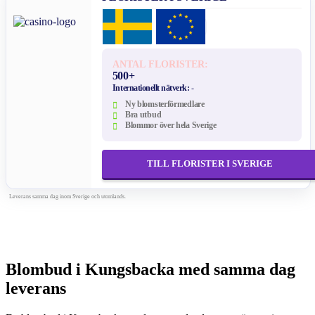
ANTAL FLORISTER:
500+
Internationellt nätverk:
-
Ny blomsterförmedlare
Bra utbud
Blommor över hela Sverige
TILL FLORISTER I SVERIGE
Leverans samma dag inom Sverige och utomlands.
Blombud i Kungsbacka med samma dag
leverans