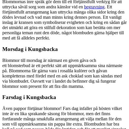
Blommornas inre språk gör dem till ett förtjänstfullt verktyg för att
uttrycka såväl sorg som andra känslor vid en
begravning
. Ett
förtjänstfullt arrangemang kan uttrycka många olika sidor kring den
dödes levnad och vad man minns kring dennes person. Ett vanligt
inslag är kransen som symboliserar evigheten och kring en sådan går
det utmärkt att göra en stilfull dekoration som kan berätta om mer
personliga teman runt den döde, något blombuden gärna hjälper till
med att få alldeles perfekt.
Morsdag i Kungsbacka
Blommor till morsdag är närmast en given gåva och
ett blomsterbud är ett perfekt sätt att uppmärksamma sina närmaste
på. Blommorna får gärna vara i rosalila kulörer och gåvan
kompletteras med fördel med en ask choklad som kan sändas med
via blombudet. Oavsett var i landet du befinner dig så fungerar
blommor som present för att fira din mamma.
Farsdag i Kungsbacka
Även pappor förtjänar blommor! Fars dag infaller på hösten vilket
inte är en lika sprakande säsong för blommor, men det finns
fortfarande många smakfulla arrangemang att välja mellan för den
som vill uppmärksamma sin pappa lite extra. Blombuden har bra