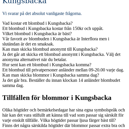
Kungsbacka
Vi svarar på det absolut vanligaste frågorna
.
Vad kostar ett blombud i Kungsbacka?
Ett blombud i Kungsbacka kostar från 150kr och uppåt.
Vilket blombud i Kungsbacka är bäst?
Vår favorit av blombuden i Kungsbacka är Interflora men i
slutändan är det en smaksak.
Kan man skicka blombud anonymt till Kungsbacka?
Ja det går att skicka ett blombud anonymt i Kungsbacka. Välj det
anonyma alternativet när du betalar.
Hur sent kan ett blombud i Kungsbacka komma?
Ett blombud till privatpersoner anländer mellan 09-20.00 varje dag.
Kan man skicka blommor i Kungsbacka samma dag?
Ja det går bra. Beställer du innan klockan 14 anländer blombudet
samma dag.
Tillfällen för blommor i Kungsbacka
Olika högtider och bemärkelsedagar har sina egna symbolspråk och
här kan det vara stilfullt att känna till vad som passar sig särskilt för
varje enskilt tillfälle. Vilka högtider passar ljusa färger bäst till?
Finns det några särskilda högtider där blommor passar extra bra och