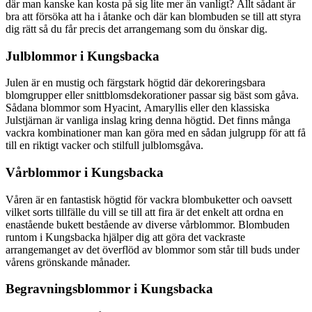
där man kanske kan kosta på sig lite mer än vanligt? Allt sådant är
bra att försöka att ha i åtanke och där kan blombuden se till att styra
dig rätt så du får precis det arrangemang som du önskar dig.
Julblommor i Kungsbacka
Julen är en mustig och färgstark högtid där dekoreringsbara
blomgrupper eller snittblomsdekorationer passar sig bäst som gåva.
Sådana blommor som Hyacint, Amaryllis eller den klassiska
Julstjärnan är vanliga inslag kring denna högtid. Det finns många
vackra kombinationer man kan göra med en sådan julgrupp för att få
till en riktigt vacker och stilfull julblomsgåva.
Vårblommor i Kungsbacka
Våren är en fantastisk högtid för vackra blombuketter och oavsett
vilket sorts tillfälle du vill se till att fira är det enkelt att ordna en
enastående bukett bestående av diverse vårblommor. Blombuden
runtom i Kungsbacka hjälper dig att göra det vackraste
arrangemanget av det överflöd av blommor som står till buds under
vårens grönskande månader.
Begravningsblommor i Kungsbacka