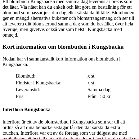
Ett blombud i Kungsbacka med samma dag leverans är precis som
det låter. Via nätet kan du enkelt och lätt göra en beställning för ett
blombud som passar just din dag eller särskilda tillfälle. Blombuden
ger en mängd alternativa buketter och blomarrangemang och ser till
att leverera ditt blomsterbud samma dag som du beställer, över hela
Sverige, men givetvis också var som helst i Kungsbacka med
omnejd.
Kort information om blombuden i Kungsbacka
Nedan har vi sammanställt kort information om blombuden i
Kungsbacka.
Blombud:
x st
Florister i Kungsbacka:
x st
Leveranstid:
Samma dag
Pris:
Från 150 kr
Interflora Kungsbacka
Interflora är ett av de blomsterbud i Kungsbacka som ser till att
ordna så att dina bemärkelsedagar får den där särskilda extra
touchen. Interflora var ett av de företag som var tidigast ute med
möjligheten att beställa via nätet och via deras tjänst kan du enkelt se