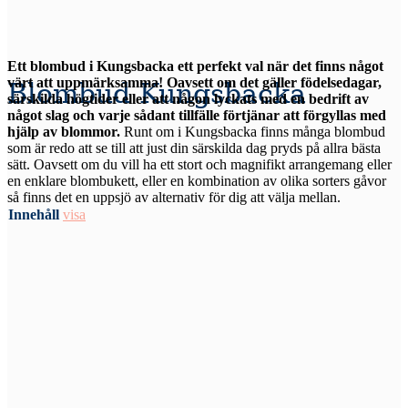
Ett blombud i Kungsbacka ett perfekt val när det finns något
värt att uppmärksamma! Oavsett om det gäller födelsedagar,
Blombud Kungsbacka
särskilda högtider eller att någon lyckats med en bedrift av
något slag och varje sådant tillfälle förtjänar att förgyllas med
hjälp av blommor.
Runt om i Kungsbacka finns många blombud
som är redo att se till att just din särskilda dag pryds på allra bästa
sätt. Oavsett om du vill ha ett stort och magnifikt arrangemang eller
en enklare blombukett, eller en kombination av olika sorters gåvor
så finns det en uppsjö av alternativ för dig att välja mellan.
Innehåll
visa