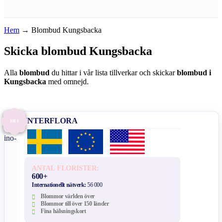
Hem
→
Blombud Kungsbacka
Skicka blombud Kungsbacka
Alla
blombud
du hittar i vår lista tillverkar och skickar
blombud i
Kungsbacka
med omnejd.
INTERFLORA
NR 1
ANTAL FLORISTER:
600+
Internationellt nätverk:
56 000
Blommor världen över
Blommor till över 150 länder
Fina hälsningskort