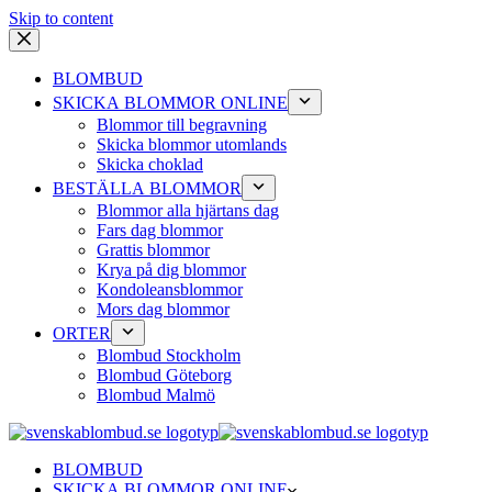
Skip to content
BLOMBUD
SKICKA BLOMMOR ONLINE
Blommor till begravning
Skicka blommor utomlands
Skicka choklad
BESTÄLLA BLOMMOR
Blommor alla hjärtans dag
Fars dag blommor
Grattis blommor
Krya på dig blommor
Kondoleansblommor
Mors dag blommor
ORTER
Blombud Stockholm
Blombud Göteborg
Blombud Malmö
BLOMBUD
SKICKA BLOMMOR ONLINE