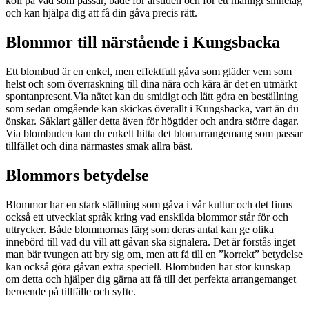
koll på vad som passar, både för årstiden och för ett manligt sinnelag
och kan hjälpa dig att få din gåva precis rätt.
Blommor till närstående i Kungsbacka
Ett blombud är en enkel, men effektfull gåva som gläder vem som
helst och som överraskning till dina nära och kära är det en utmärkt
spontanpresent.Via nätet kan du smidigt och lätt göra en beställning
som sedan omgående kan skickas överallt i Kungsbacka, vart än du
önskar. Såklart gäller detta även för högtider och andra större dagar.
Via blombuden kan du enkelt hitta det blomarrangemang som passar
tillfället och dina närmastes smak allra bäst.
Blommors betydelse
Blommor har en stark ställning som gåva i vår kultur och det finns
också ett utvecklat språk kring vad enskilda blommor står för och
uttrycker. Både blommornas färg som deras antal kan ge olika
innebörd till vad du vill att gåvan ska signalera. Det är förstås inget
man bär tvungen att bry sig om, men att få till en ”korrekt” betydelse
kan också göra gåvan extra speciell. Blombuden har stor kunskap
om detta och hjälper dig gärna att få till det perfekta arrangemanget
beroende på tillfälle och syfte.