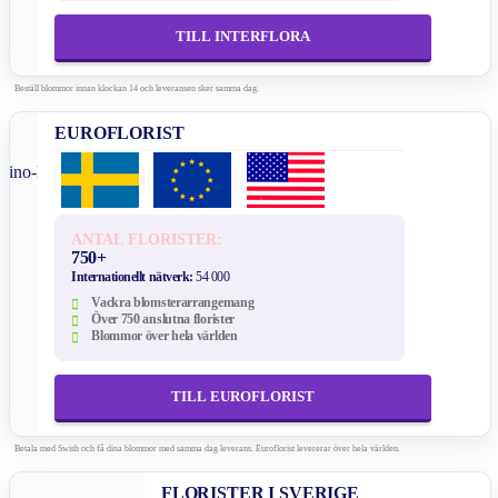
TILL INTERFLORA
Beställ blommor innan klockan 14 och leveransen sker samma dag.
EUROFLORIST
ANTAL FLORISTER:
750+
Internationellt nätverk:
54 000
Vackra blomsterarrangemang
Över 750 anslutna florister
Blommor över hela världen
TILL EUROFLORIST
Betala med Swish och få dina blommor med samma dag leverans. Euroflorist levererar över hela världen.
FLORISTER I SVERIGE