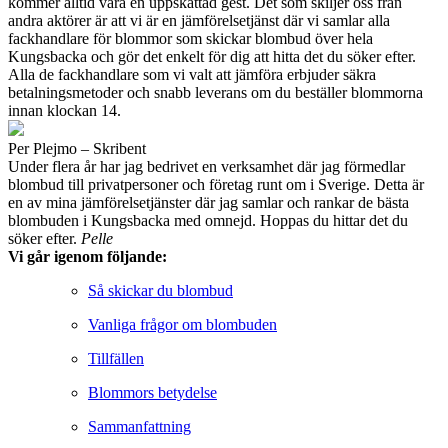
kommer alltid vara en uppskattad gest. Det som skiljer oss från
andra aktörer är att vi är en jämförelsetjänst där vi samlar alla
fackhandlare för blommor som skickar blombud över hela
Kungsbacka och gör det enkelt för dig att hitta det du söker efter.
Alla de fackhandlare som vi valt att jämföra erbjuder säkra
betalningsmetoder och snabb leverans om du beställer blommorna
innan klockan 14.
Per Plejmo – Skribent
Under flera år har jag bedrivet en verksamhet där jag förmedlar
blombud till privatpersoner och företag runt om i Sverige. Detta är
en av mina jämförelsetjänster där jag samlar och rankar de bästa
blombuden i Kungsbacka med omnejd. Hoppas du hittar det du
söker efter.
Pelle
Vi går igenom följande:
Så skickar du blombud
Vanliga frågor om blombuden
Tillfällen
Blommors betydelse
Sammanfattning