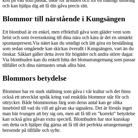
koll på vad som passar, både för årstiden och för ett manligt sinnelag
och kan hjälpa dig att få din gåva precis rätt.
Blommor till närstående i Kungsängen
Ett blombud är en enkel, men effektfull gåva som gläder vem som
helst och som överraskning till dina nära och kära är det en utmärkt
spontanpresent.Via nätet kan du smidigt och lätt göra en beställning
som sedan omgående kan skickas överallt i Kungsängen, vart än du
önskar. Såklart gäller detta även för högtider och andra större dagar.
Via blombuden kan du enkelt hitta det blomarrangemang som passar
tillfället och dina närmastes smak allra bäst.
Blommors betydelse
Blommor har en stark ställning som gåva i vår kultur och det finns
också ett utvecklat språk kring vad enskilda blommor står för och
uttrycker. Både blommornas färg som deras antal kan ge olika
innebörd till vad du vill att gåvan ska signalera. Det är förstås inget
man bär tvungen att bry sig om, men att få till en ”korrekt” betydelse
kan också göra gåvan extra speciell. Blombuden har stor kunskap
om detta och hjälper dig gärna att få till det perfekta arrangemanget
beroende på tillfälle och syfte.