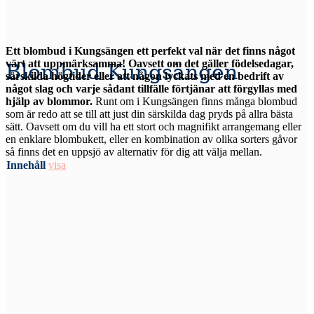
Ett blombud i Kungsängen ett perfekt val när det finns något
värt att uppmärksamma! Oavsett om det gäller födelsedagar,
Blombud Kungsängen
särskilda högtider eller att någon lyckats med en bedrift av
något slag och varje sådant tillfälle förtjänar att förgyllas med
hjälp av blommor.
Runt om i Kungsängen finns många blombud
som är redo att se till att just din särskilda dag pryds på allra bästa
sätt. Oavsett om du vill ha ett stort och magnifikt arrangemang eller
en enklare blombukett, eller en kombination av olika sorters gåvor
så finns det en uppsjö av alternativ för dig att välja mellan.
Innehåll
visa