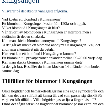
Kungsängen
Vi svarar på det absolut vanligaste frågorna
.
Vad kostar ett blombud i Kungsängen?
Ett blombud i Kungsängen kostar från 150kr och uppåt.
Vilket blombud i Kungsängen är bäst?
Vår favorit av blombuden i Kungsängen är Interflora men i
slutändan är det en smaksak.
Kan man skicka blombud anonymt till Kungsängen?
Ja det går att skicka ett blombud anonymt i Kungsängen. Välj det
anonyma alternativet när du betalar.
Hur sent kan ett blombud i Kungsängen komma?
Ett blombud till privatpersoner anländer mellan 09-20.00 varje dag.
Kan man skicka blommor i Kungsängen samma dag?
Ja det går bra. Beställer du innan klockan 14 anländer blombudet
samma dag.
Tillfällen för blommor i Kungsängen
Olika högtider och bemärkelsedagar har sina egna symbolspråk och
här kan det vara stilfullt att känna till vad som passar sig särskilt för
varje enskilt tillfälle. Vilka högtider passar ljusa färger bäst till?
Finns det några särskilda högtider där blommor passar extra bra och