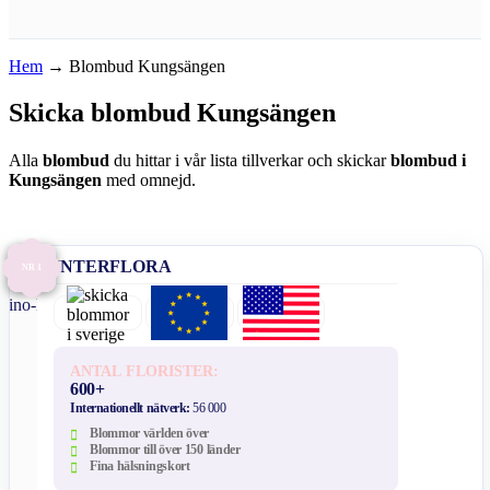
Hem
→
Blombud Kungsängen
Skicka blombud Kungsängen
Alla
blombud
du hittar i vår lista tillverkar och skickar
blombud i
Kungsängen
med omnejd.
INTERFLORA
NR 1
ANTAL FLORISTER:
600+
Internationellt nätverk:
56 000
Blommor världen över
Blommor till över 150 länder
Fina hälsningskort