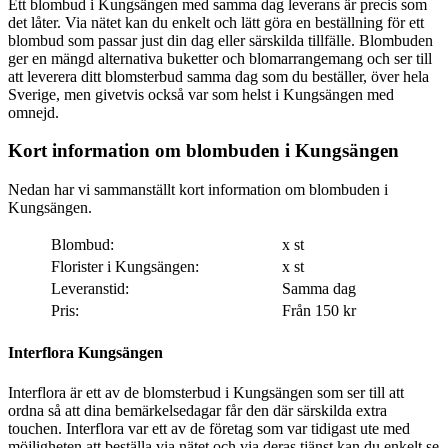
Ett blombud i Kungsängen med samma dag leverans är precis som
det låter. Via nätet kan du enkelt och lätt göra en beställning för ett
blombud som passar just din dag eller särskilda tillfälle. Blombuden
ger en mängd alternativa buketter och blomarrangemang och ser till
att leverera ditt blomsterbud samma dag som du beställer, över hela
Sverige, men givetvis också var som helst i Kungsängen med
omnejd.
Kort information om blombuden i Kungsängen
Nedan har vi sammanställt kort information om blombuden i
Kungsängen.
Blombud:
x st
Florister i Kungsängen:
x st
Leveranstid:
Samma dag
Pris:
Från 150 kr
Interflora Kungsängen
Interflora är ett av de blomsterbud i Kungsängen som ser till att
ordna så att dina bemärkelsedagar får den där särskilda extra
touchen. Interflora var ett av de företag som var tidigast ute med
möjligheten att beställa via nätet och via deras tjänst kan du enkelt se