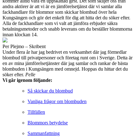
kommer alltid vara en uppskattad gest. Det som skiljer oss från
andra aktörer är att vi är en jämförelsetjänst där vi samlar alla
fackhandlare för blommor som skickar blombud över hela
Kungsängen och gör det enkelt för dig att hitta det du söker efter.
Alla de fackhandlare som vi valt att jämföra erbjuder säkra
betalningsmetoder och snabb leverans om du beställer blommorna
innan klockan 14.
Per Plejmo – Skribent
Under flera år har jag bedrivet en verksamhet där jag förmedlar
blombud till privatpersoner och företag runt om i Sverige. Detta är
en av mina jämförelsetjänster där jag samlar och rankar de bästa
blombuden i Kungsängen med omnejd. Hoppas du hittar det du
söker efter.
Pelle
Vi går igenom följande:
Så skickar du blombud
Vanliga frågor om blombuden
Tillfällen
Blommors betydelse
Sammanfattning