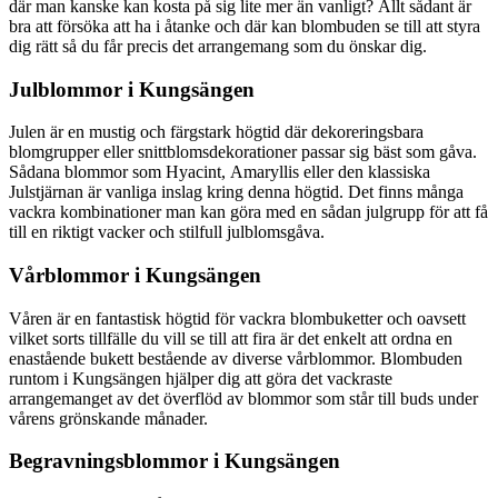
där man kanske kan kosta på sig lite mer än vanligt? Allt sådant är
bra att försöka att ha i åtanke och där kan blombuden se till att styra
dig rätt så du får precis det arrangemang som du önskar dig.
Julblommor i Kungsängen
Julen är en mustig och färgstark högtid där dekoreringsbara
blomgrupper eller snittblomsdekorationer passar sig bäst som gåva.
Sådana blommor som Hyacint, Amaryllis eller den klassiska
Julstjärnan är vanliga inslag kring denna högtid. Det finns många
vackra kombinationer man kan göra med en sådan julgrupp för att få
till en riktigt vacker och stilfull julblomsgåva.
Vårblommor i Kungsängen
Våren är en fantastisk högtid för vackra blombuketter och oavsett
vilket sorts tillfälle du vill se till att fira är det enkelt att ordna en
enastående bukett bestående av diverse vårblommor. Blombuden
runtom i Kungsängen hjälper dig att göra det vackraste
arrangemanget av det överflöd av blommor som står till buds under
vårens grönskande månader.
Begravningsblommor i Kungsängen