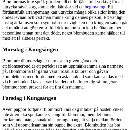
Blommornas inre språk gör dem till ett förtjänstfullt verktyg för att
uttrycka såväl sorg som andra känslor vid en
begravning
. Ett
förtjänstfullt arrangemang kan uttrycka många olika sidor kring den
dödes levnad och vad man minns kring dennes person. Ett vanligt
inslag är kransen som symboliserar evigheten och kring en sådan går
det utmärkt att göra en stilfull dekoration som kan berätta om mer
personliga teman runt den döde, något blombuden gärna hjälper till
med att få alldeles perfekt.
Morsdag i Kungsängen
Blommor till morsdag är närmast en given gåva och
ett blomsterbud är ett perfekt sätt att uppmärksamma sina närmaste
på. Blommorna får gärna vara i rosalila kulörer och gåvan
kompletteras med fördel med en ask choklad som kan sändas med
via blombudet. Oavsett var i landet du befinner dig så fungerar
blommor som present för att fira din mamma.
Farsdag i Kungsängen
Även pappor förtjänar blommor! Fars dag infaller på hösten vilket
inte är en lika sprakande säsong för blommor, men det finns
fortfarande många smakfulla arrangemang att välja mellan för den
som vill uppmärksamma sin pappa lite extra. Blombuden har bra