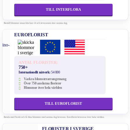
TILL INTERFLORA
Beställ blommor innan klockan 14 och leveransen sker samma dag.
EUROFLORIST
ANTAL FLORISTER:
750+
Internationellt nätverk:
54 000
Vackra blomsterarrangemang
Över 750 anslutna florister
Blommor över hela världen
TILL EUROFLORIST
Betala med Swish och få dina blommor med samma dag leverans. Euroflorist levererar över hela världen.
FLORISTER I SVERIGE