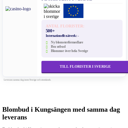
ANTAL FLORISTER:
500+
Internationellt nätverk:
-
Ny blomsterförmedlare
Bra utbud
Blommor över hela Sverige
TILL FLORISTER I SVERIGE
Leverans samma dag inom Sverige och utomlands.
Blombud i Kungsängen med samma dag
leverans