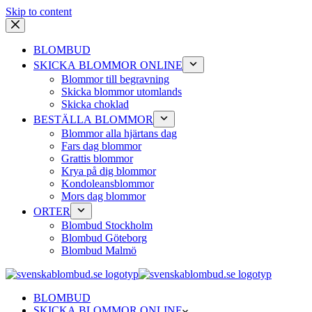
Skip to content
BLOMBUD
SKICKA BLOMMOR ONLINE
Blommor till begravning
Skicka blommor utomlands
Skicka choklad
BESTÄLLA BLOMMOR
Blommor alla hjärtans dag
Fars dag blommor
Grattis blommor
Krya på dig blommor
Kondoleansblommor
Mors dag blommor
ORTER
Blombud Stockholm
Blombud Göteborg
Blombud Malmö
BLOMBUD
SKICKA BLOMMOR ONLINE