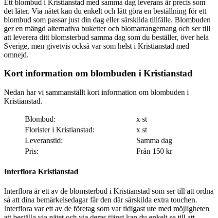
Ett blombud i Kristianstad med samma dag leverans är precis som
det låter. Via nätet kan du enkelt och lätt göra en beställning för ett
blombud som passar just din dag eller särskilda tillfälle. Blombuden
ger en mängd alternativa buketter och blomarrangemang och ser till
att leverera ditt blomsterbud samma dag som du beställer, över hela
Sverige, men givetvis också var som helst i Kristianstad med
omnejd.
Kort information om blombuden i Kristianstad
Nedan har vi sammanställt kort information om blombuden i
Kristianstad.
Blombud:
x st
Florister i Kristianstad:
x st
Leveranstid:
Samma dag
Pris:
Från 150 kr
Interflora Kristianstad
Interflora är ett av de blomsterbud i Kristianstad som ser till att ordna
så att dina bemärkelsedagar får den där särskilda extra touchen.
Interflora var ett av de företag som var tidigast ute med möjligheten
att beställa via nätet och via deras tjänst kan du enkelt se till att