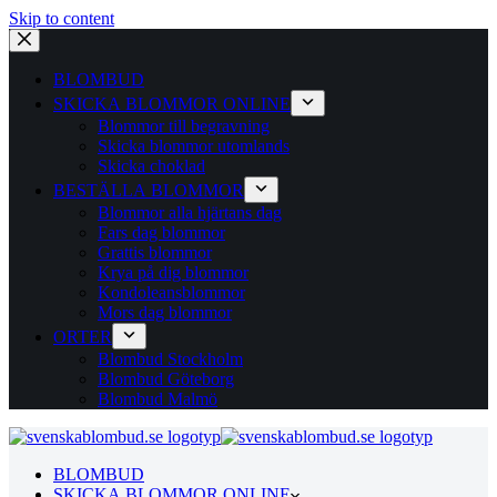
Skip to content
BLOMBUD
SKICKA BLOMMOR ONLINE
Blommor till begravning
Skicka blommor utomlands
Skicka choklad
BESTÄLLA BLOMMOR
Blommor alla hjärtans dag
Fars dag blommor
Grattis blommor
Krya på dig blommor
Kondoleansblommor
Mors dag blommor
ORTER
Blombud Stockholm
Blombud Göteborg
Blombud Malmö
BLOMBUD
SKICKA BLOMMOR ONLINE