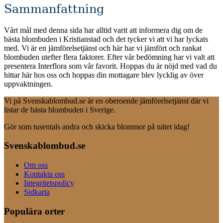
Sammanfattning
Vårt mål med denna sida har alltid varit att informera dig om de
bästa blombuden i Kristianstad och det tycker vi att vi har lyckats
med. Vi är en jämförelsetjänst och här har vi jämfört och rankat
blombuden utefter flera faktorer. Efter vår bedömning har vi valt att
presentera Interflora som vår favorit. Hoppas du är nöjd med vad du
hittar här hos oss och hoppas din mottagare blev lycklig av över
uppvaktningen.
Vi på Svenskablombud.se är en oberoende jämförelsetjänst där vi
listar de bästa blombuden i Sverige.
Gör som tusentals andra och skicka blommor på nätet idag!
Svenskablombud.se
Om oss
Kontakta oss
Integritetspolicy
Sidkarta
Populära orter