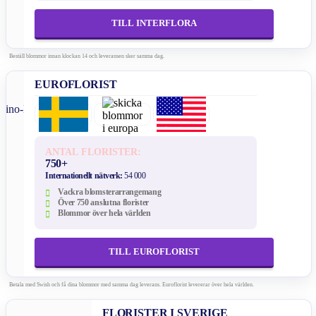
TILL INTERFLORA
Beställ blommor innan klockan 14 och leveransen sker samma dag.
EUROFLORIST
ANTAL FLORISTER:
750+
Internationellt nätverk:
54 000
Vackra blomsterarrangemang
Över 750 anslutna florister
Blommor över hela världen
TILL EUROFLORIST
Betala med Swish och få dina blommor med samma dag leverans. Euroflorist levererar över hela världen.
FLORISTER I SVERIGE