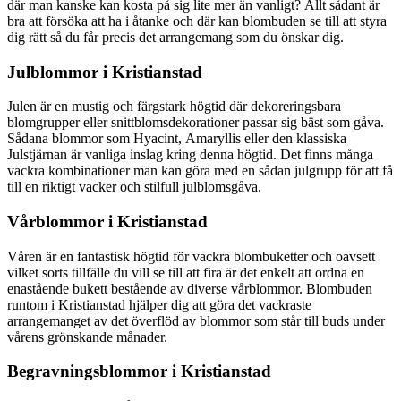
där man kanske kan kosta på sig lite mer än vanligt? Allt sådant är
bra att försöka att ha i åtanke och där kan blombuden se till att styra
dig rätt så du får precis det arrangemang som du önskar dig.
Julblommor i Kristianstad
Julen är en mustig och färgstark högtid där dekoreringsbara
blomgrupper eller snittblomsdekorationer passar sig bäst som gåva.
Sådana blommor som Hyacint, Amaryllis eller den klassiska
Julstjärnan är vanliga inslag kring denna högtid. Det finns många
vackra kombinationer man kan göra med en sådan julgrupp för att få
till en riktigt vacker och stilfull julblomsgåva.
Vårblommor i Kristianstad
Våren är en fantastisk högtid för vackra blombuketter och oavsett
vilket sorts tillfälle du vill se till att fira är det enkelt att ordna en
enastående bukett bestående av diverse vårblommor. Blombuden
runtom i Kristianstad hjälper dig att göra det vackraste
arrangemanget av det överflöd av blommor som står till buds under
vårens grönskande månader.
Begravningsblommor i Kristianstad