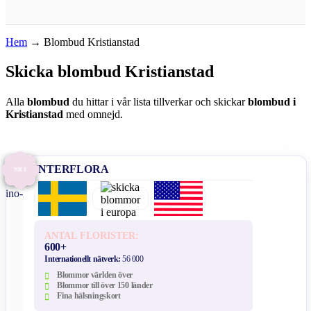
Hem
→
Blombud Kristianstad
Skicka blombud Kristianstad
Alla
blombud
du hittar i vår lista tillverkar och skickar
blombud i
Kristianstad
med omnejd.
INTERFLORA
NR 1
ANTAL FLORISTER:
600+
Internationellt nätverk:
56 000
Blommor världen över
Blommor till över 150 länder
Fina hälsningskort