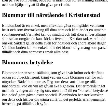
koll på vad som passar, både för årstiden och för ett manligt sinnelag
och kan hjälpa dig att få din gåva precis rätt.
Blommor till närstående i Kristianstad
Ett blombud är en enkel, men effektfull gåva som gläder vem som
helst och som överraskning till dina nära och kära är det en utmärkt
spontanpresent.Via nätet kan du smidigt och lätt göra en beställning
som sedan omgående kan skickas överallt i Kristianstad, vart än du
önskar. Såklart gäller detta även för högtider och andra större dagar.
Via blombuden kan du enkelt hitta det blomarrangemang som passar
tillfället och dina närmastes smak allra bäst.
Blommors betydelse
Blommor har en stark ställning som gåva i vår kultur och det finns
också ett utvecklat språk kring vad enskilda blommor står för och
uttrycker. Både blommornas färg som deras antal kan ge olika
innebörd till vad du vill att gåvan ska signalera. Det är förstås inget
man bär tvungen att bry sig om, men att få till en ”korrekt” betydelse
kan också göra gåvan extra speciell. Blombuden har stor kunskap
om detta och hjälper dig gärna att få till det perfekta arrangemanget
beroende på tillfälle och syfte.