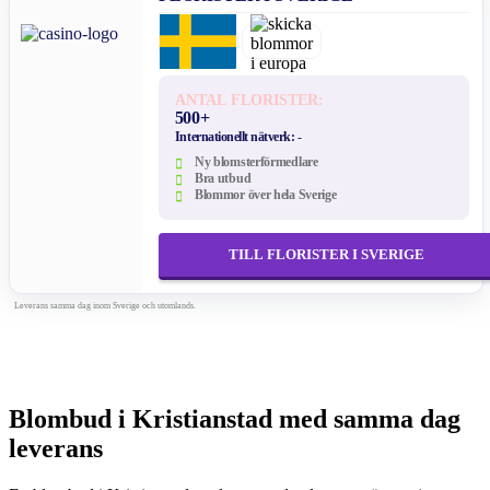
ANTAL FLORISTER:
500+
Internationellt nätverk:
-
Ny blomsterförmedlare
Bra utbud
Blommor över hela Sverige
TILL FLORISTER I SVERIGE
Leverans samma dag inom Sverige och utomlands.
Blombud i Kristianstad med samma dag
leverans