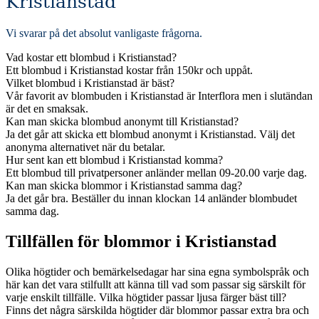
Kristianstad
Vi svarar på det absolut vanligaste frågorna
.
Vad kostar ett blombud i Kristianstad?
Ett blombud i Kristianstad kostar från 150kr och uppåt.
Vilket blombud i Kristianstad är bäst?
Vår favorit av blombuden i Kristianstad är Interflora men i slutändan
är det en smaksak.
Kan man skicka blombud anonymt till Kristianstad?
Ja det går att skicka ett blombud anonymt i Kristianstad. Välj det
anonyma alternativet när du betalar.
Hur sent kan ett blombud i Kristianstad komma?
Ett blombud till privatpersoner anländer mellan 09-20.00 varje dag.
Kan man skicka blommor i Kristianstad samma dag?
Ja det går bra. Beställer du innan klockan 14 anländer blombudet
samma dag.
Tillfällen för blommor i Kristianstad
Olika högtider och bemärkelsedagar har sina egna symbolspråk och
här kan det vara stilfullt att känna till vad som passar sig särskilt för
varje enskilt tillfälle. Vilka högtider passar ljusa färger bäst till?
Finns det några särskilda högtider där blommor passar extra bra och