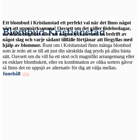
Ett blombud i Kristianstad ett perfekt val när det finns något
värt att uppmärksamma! Oavsett om det gäller födelsedagar,
Blombud Kristianstad
särskilda högtider eller att någon lyckats med en bedrift av
något slag och varje sådant tillfälle förtjänar att förgyllas med
hjälp av blommor.
Runt om i Kristianstad finns många blombud
som är redo att se till att just din särskilda dag pryds på allra bästa
sätt. Oavsett om du vill ha ett stort och magnifikt arrangemang eller
en enklare blombukett, eller en kombination av olika sorters gåvor
så finns det en uppsjö av alternativ för dig att välja mellan.
Innehåll
visa