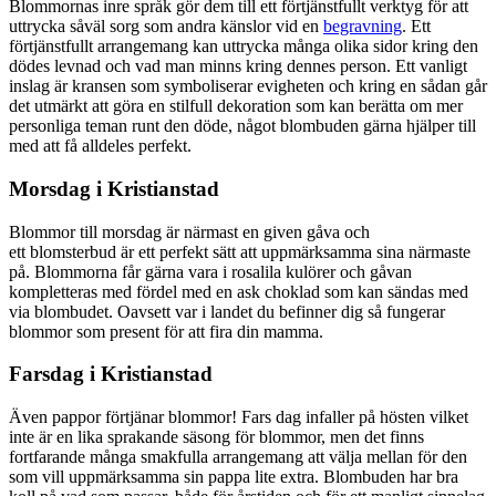
Blommornas inre språk gör dem till ett förtjänstfullt verktyg för att
uttrycka såväl sorg som andra känslor vid en
begravning
. Ett
förtjänstfullt arrangemang kan uttrycka många olika sidor kring den
dödes levnad och vad man minns kring dennes person. Ett vanligt
inslag är kransen som symboliserar evigheten och kring en sådan går
det utmärkt att göra en stilfull dekoration som kan berätta om mer
personliga teman runt den döde, något blombuden gärna hjälper till
med att få alldeles perfekt.
Morsdag i Kristianstad
Blommor till morsdag är närmast en given gåva och
ett blomsterbud är ett perfekt sätt att uppmärksamma sina närmaste
på. Blommorna får gärna vara i rosalila kulörer och gåvan
kompletteras med fördel med en ask choklad som kan sändas med
via blombudet. Oavsett var i landet du befinner dig så fungerar
blommor som present för att fira din mamma.
Farsdag i Kristianstad
Även pappor förtjänar blommor! Fars dag infaller på hösten vilket
inte är en lika sprakande säsong för blommor, men det finns
fortfarande många smakfulla arrangemang att välja mellan för den
som vill uppmärksamma sin pappa lite extra. Blombuden har bra