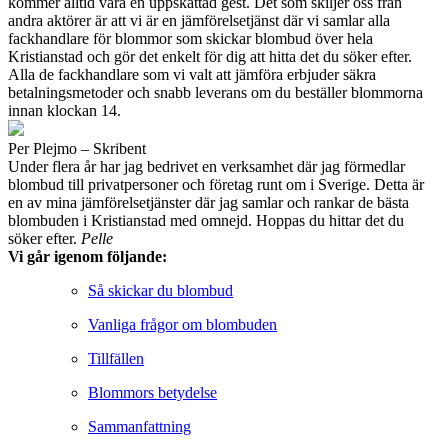
kommer alltid vara en uppskattad gest. Det som skiljer oss från
andra aktörer är att vi är en jämförelsetjänst där vi samlar alla
fackhandlare för blommor som skickar blombud över hela
Kristianstad och gör det enkelt för dig att hitta det du söker efter.
Alla de fackhandlare som vi valt att jämföra erbjuder säkra
betalningsmetoder och snabb leverans om du beställer blommorna
innan klockan 14.
Per Plejmo – Skribent
Under flera år har jag bedrivet en verksamhet där jag förmedlar
blombud till privatpersoner och företag runt om i Sverige. Detta är
en av mina jämförelsetjänster där jag samlar och rankar de bästa
blombuden i Kristianstad med omnejd. Hoppas du hittar det du
söker efter.
Pelle
Vi går igenom följande:
Så skickar du blombud
Vanliga frågor om blombuden
Tillfällen
Blommors betydelse
Sammanfattning