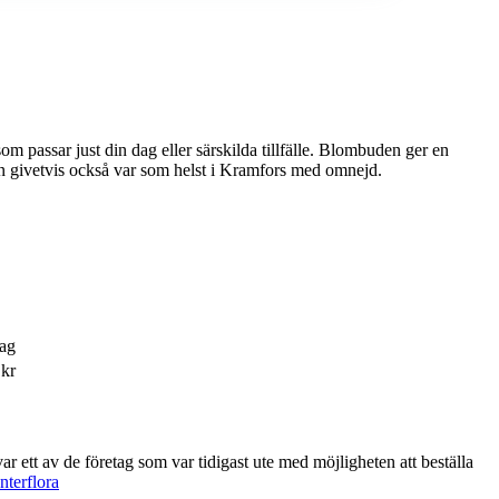
din dag eller särskilda tillfälle. Blombuden ger en
en givetvis också var som helst i Kramfors med omnejd.
ag
 kr
terflora