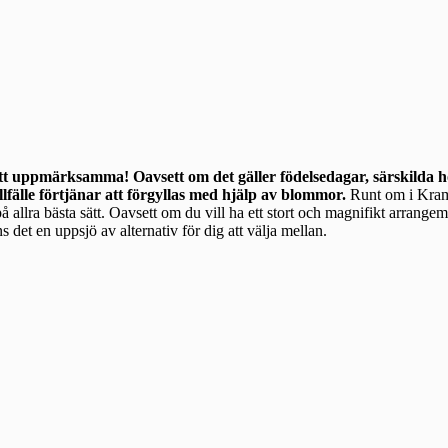
att uppmärksamma! Oavsett om det gäller födelsedagar, särskilda hö
llfälle förtjänar att förgyllas med hjälp av blommor.
Runt om i Kramfors finns
å allra bästa sätt. Oavsett om du vill ha ett stort och magnifikt arrange
 det en uppsjö av alternativ för dig att välja mellan.