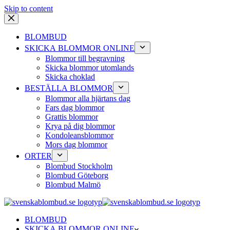
Skip to content
BLOMBUD
SKICKA BLOMMOR ONLINE
Blommor till begravning
Skicka blommor utomlands
Skicka choklad
BESTÄLLA BLOMMOR
Blommor alla hjärtans dag
Fars dag blommor
Grattis blommor
Krya på dig blommor
Kondoleansblommor
Mors dag blommor
ORTER
Blombud Stockholm
Blombud Göteborg
Blombud Malmö
BLOMBUD
SKICKA BLOMMOR ONLINE