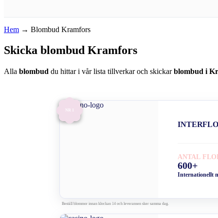
Hem
→
Blombud Kramfors
Skicka blombud Kramfors
Alla
blombud
du hittar i vår lista tillverkar och skickar
blombud i K
NR 1
INTERFL
ANTAL FLO
600+
Internationellt 
Beställ blommor innan klockan 14 och leveransen sker samma dag.