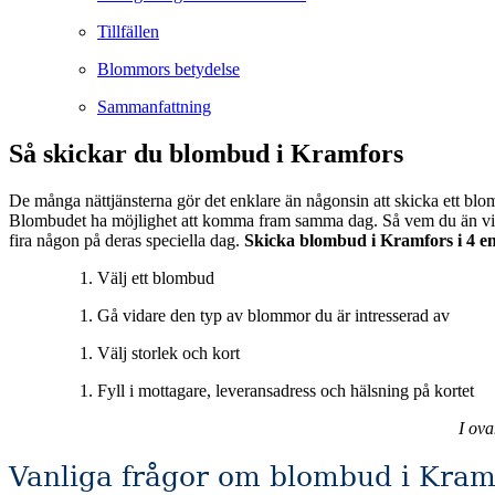
Tillfällen
Blommors betydelse
Sammanfattning
Så skickar du blombud i Kramfors
De många nättjänsterna gör det enklare än någonsin att skicka ett blom
Blombudet ha möjlighet att komma fram samma dag. Så vem du än vill överraska eller muntra upp så är blombuden en utmärkt tjänst för att förgylla någons vardag eller som en vacker gest för att vara med och
fira någon på deras speciella dag.
Skicka blombud i Kramfors i 4 en
Välj ett blombud
Gå vidare den typ av blommor du är intresserad av
Välj storlek och kort
Fyll i mottagare, leveransadress och hälsning på kortet
I ov
Vanliga frågor om blombud i Kram