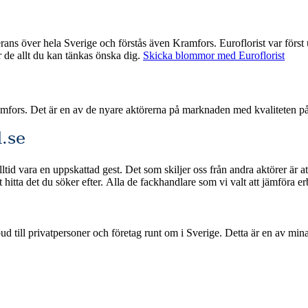
. Euroflorist var först ut med nätbaserade blombud och har därmed god erfarenhet med att
ar de allt du kan tänkas önska dig.
Skicka blommor med Euroflorist
amfors. Det är en av de nyare aktörerna på marknaden med kvaliteten p
.se
id vara en uppskattad gest. Det som skiljer oss från andra aktörer är at
a betalningsmetoder och snabb leverans om du beställer
ge. Detta är en av mina jämförelsetjänster där jag samlar och rankar de bästa blombuden i