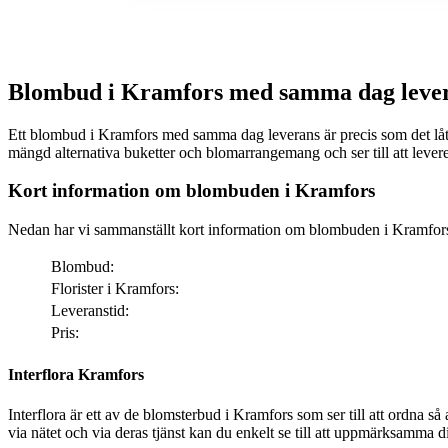
Blombud i Kramfors med samma dag leve
Ett blombud i Kramfors med samma dag leverans är precis som det låter. Via nä
mängd alternativa buketter och blomarrangemang och ser till att leve
Kort information om blombuden i Kramfors
Nedan har vi sammanställt kort information om blombuden i Kramfor
Blombud:
Florister i Kramfors:
Leveranstid:
Pris:
Interflora Kramfors
Interflora är ett av de blomsterbud i Kramfors som ser till att ordna så att dina bemärkelsedagar får den där särski
via nätet och via deras tjänst kan du enkelt se till att uppmärksamma din