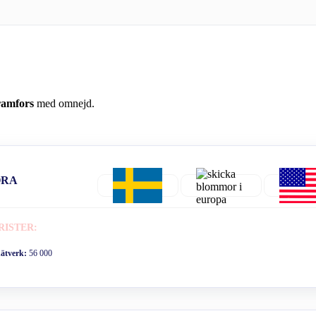
ramfors
med omnejd.
ORA
RISTER:
nätverk:
56 000