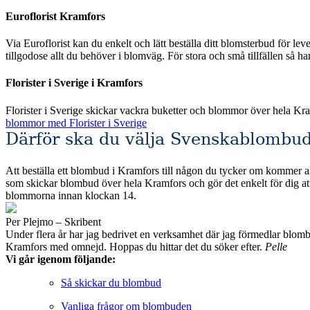
Euroflorist Kramfors
Via Euroflorist kan du enkelt och lätt beställa ditt blomsterbud för leverans över hela Sverige och förstås även Kramfors
tillgodose allt du behöver i blomväg. För stora och små tillfällen så h
Florister i Sverige i Kramfors
Florister i Sverige skickar vackra buketter och blommor över hela Kr
blommor med Florister i Sverige
Därför ska du välja Svenskablombud
Att beställa ett blombud i Kramfors till någon du tycker om kommer allt
som skickar blombud över hela Kramfors och gör det enkelt för dig att hitta det du söker efter. Alla de fackhandlare som vi valt att jämföra erbjuder säkr
blommorna innan klockan 14.
Per Plejmo – Skribent
Under flera år har jag bedrivet en verksamhet där jag förmedlar blombud till privatpersoner och företag runt om i Sveri
Kramfors med omnejd. Hoppas du hittar det du söker efter.
Pelle
Vi går igenom följande:
Så skickar du blombud
Vanliga frågor om blombuden