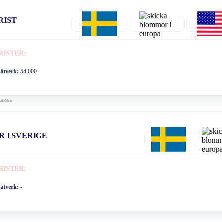
RIST
RISTER:
nätverk:
54 000
världen.
R I SVERIGE
RISTER:
nätverk:
-