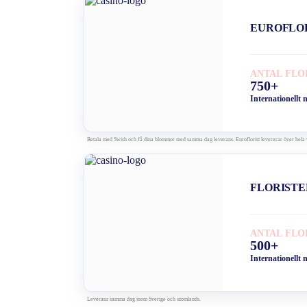
EUROFLO
ANTAL FLO
750+
Internationellt 
Betala med Swish och få dina blommor med samma dag leverans. Euroflorist levererar över hela 
FLORISTE
ANTAL FLO
500+
Internationellt 
Leverans samma dag inom Sverige och utomlands.