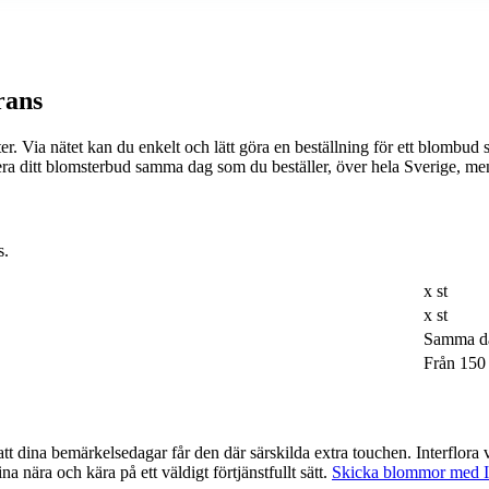
rans
tet kan du enkelt och lätt göra en beställning för ett blombud som passar just 
rera ditt blomsterbud samma dag som du beställer, över hela Sverige, m
s.
x st
x st
Samma d
Från 150
lda extra touchen. Interflora var ett av de företag som var tidigast ute med möjligheten att beställa
a nära och kära på ett väldigt förtjänstfullt sätt.
Skicka blommor med In