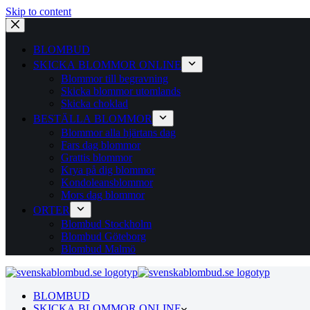
Skip to content
BLOMBUD
SKICKA BLOMMOR ONLINE
Blommor till begravning
Skicka blommor utomlands
Skicka choklad
BESTÄLLA BLOMMOR
Blommor alla hjärtans dag
Fars dag blommor
Grattis blommor
Krya på dig blommor
Kondoleansblommor
Mors dag blommor
ORTER
Blombud Stockholm
Blombud Göteborg
Blombud Malmö
BLOMBUD
SKICKA BLOMMOR ONLINE