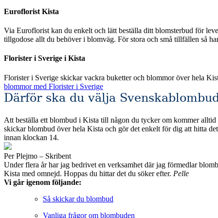
Euroflorist Kista
Via Euroflorist kan du enkelt och lätt beställa ditt blomsterbud för leverans över hela Sverige och förstås även Kista. Eur
tillgodose allt du behöver i blomväg. För stora och små tillfällen så h
Florister i Sverige i Kista
Florister i Sverige skickar vackra buketter och blommor över hela Ki
blommor med Florister i Sverige
Därför ska du välja Svenskablombud
Att beställa ett blombud i Kista till någon du tycker om kommer alltid 
skickar blombud över hela Kista och gör det enkelt för dig att hitta det du söker efter. Alla de fackhandlare som vi valt att jämföra erbjuder säkra betalningsmetoder och s
innan klockan 14.
Per Plejmo – Skribent
Under flera år har jag bedrivet en verksamhet där jag förmedlar blombud till privatpersoner och företag runt om i Sveri
Kista med omnejd. Hoppas du hittar det du söker efter.
Pelle
Vi går igenom följande:
Så skickar du blombud
Vanliga frågor om blombuden