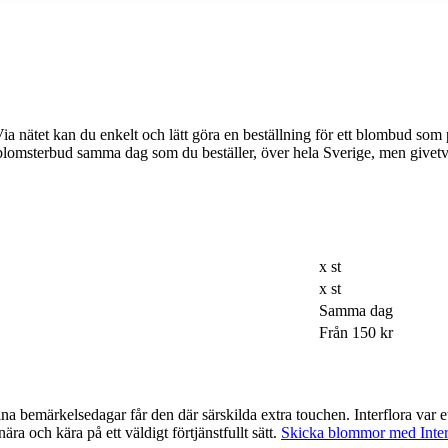
n du enkelt och lätt göra en beställning för ett blombud som passar just din dag e
tt blomsterbud samma dag som du beställer, över hela Sverige, men givet
x st
x st
Samma dag
Från 150 kr
ra touchen. Interflora var ett av de företag som var tidigast ute med möjligheten att beställa via
ra och kära på ett väldigt förtjänstfullt sätt.
Skicka blommor med Inter