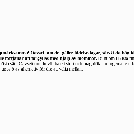
uppmärksamma! Oavsett om det gäller födelsedagar, särskilda högtide
lle förtjänar att förgyllas med hjälp av blommor.
Runt om i Kista finns många
a bästa sätt. Oavsett om du vill ha ett stort och magnifikt arrangemang ell
uppsjö av alternativ för dig att välja mellan.