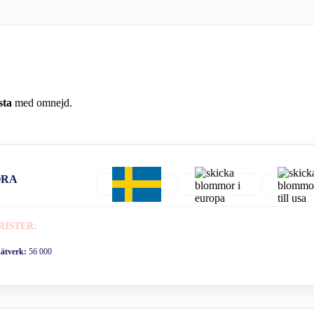
sta
med omnejd.
ORA
RISTER:
nätverk:
56 000