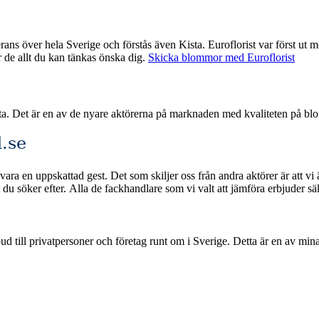
oflorist var först ut med nätbaserade blombud och har därmed god erfarenhet med att
ar de allt du kan tänkas önska dig.
Skicka blommor med Euroflorist
sta. Det är en av de nyare aktörerna på marknaden med kvaliteten på bl
.se
vara en uppskattad gest. Det som skiljer oss från andra aktörer är att v
nabb leverans om du beställer blommorna
ge. Detta är en av mina jämförelsetjänster där jag samlar och rankar de bästa blombuden i