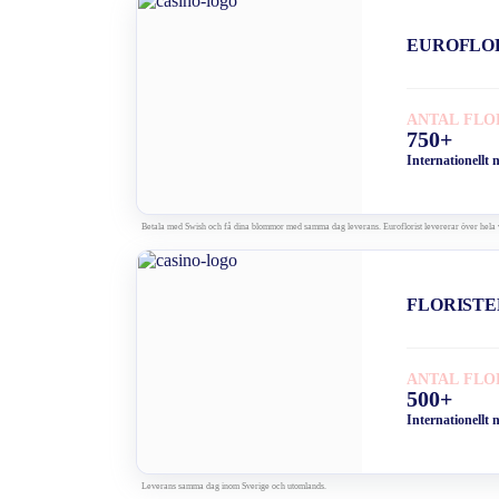
EUROFLO
ANTAL FLO
750+
Internationellt 
Betala med Swish och få dina blommor med samma dag leverans. Euroflorist levererar över hela 
FLORISTE
ANTAL FLO
500+
Internationellt 
Leverans samma dag inom Sverige och utomlands.