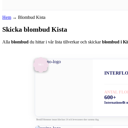
Hem
→
Blombud Kista
Skicka blombud Kista
Alla
blombud
du hittar i vår lista tillverkar och skickar
blombud i Ki
NR 1
INTERFL
ANTAL FLO
600+
Internationellt 
Beställ blommor innan klockan 14 och leveransen sker samma dag.