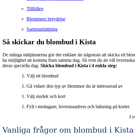
Tillfällen
Blommors betydelse
Sammanfattning
Så skickar du blombud i Kista
De många nättjänsterna gör det enklare än någonsin att skicka ett blom
ha möjlighet att komma fram samma dag. Så vem du än vill överraska eller muntra upp så är blombuden en utmärkt tjänst för att förgylla någons vardag eller som en vacker gest för att vara med och fira någon på
deras speciella dag.
Skicka blombud i Kista i 4 enkla steg:
Välj ett blombud
Gå vidare den typ av blommor du är intresserad av
Välj storlek och kort
Fyll i mottagare, leveransadress och hälsning på kortet
I 
Vanliga frågor om blombud i Kista