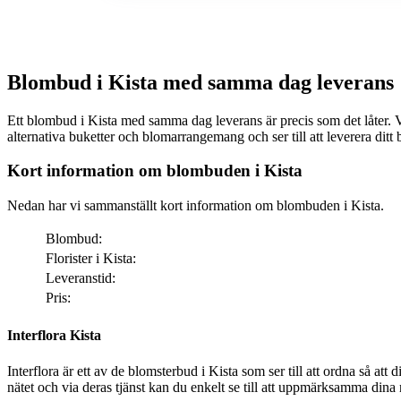
Blombud i Kista med samma dag leverans
Ett blombud i Kista med samma dag leverans är precis som det låter. Via nätet ka
alternativa buketter och blomarrangemang och ser till att leverera di
Kort information om blombuden i Kista
Nedan har vi sammanställt kort information om blombuden i Kista.
Blombud:
Florister i Kista:
Leveranstid:
Pris:
Interflora Kista
Interflora är ett av de blomsterbud i Kista som ser till att ordna så att dina bemärkelsedagar får den där särskilda ext
nätet och via deras tjänst kan du enkelt se till att uppmärksamma dina nä