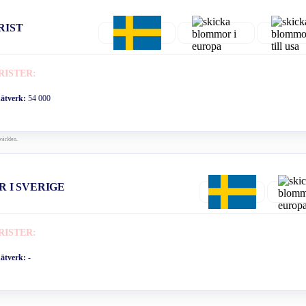
RIST
RISTER:
nätverk:
54 000
världen.
R I SVERIGE
RISTER:
nätverk:
-