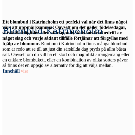
Ett blombud i Katrineholm ett perfekt val när det finns något
värt att uppmärksamma! Oavsett om det gäller födelsedagar,
Blombud Katrineholm
särskilda högtider eller att någon lyckats med en bedrift av
något slag och varje sådant tillfälle förtjänar att förgyllas med
hjälp av blommor.
Runt om i Katrineholm finns många blombud
som är redo att se till att just din särskilda dag pryds på allra bästa
sätt. Oavsett om du vill ha ett stort och magnifikt arrangemang eller
en enklare blombukett, eller en kombination av olika sorters gåvor
så finns det en uppsjö av alternativ för dig att välja mellan.
Innehåll
visa