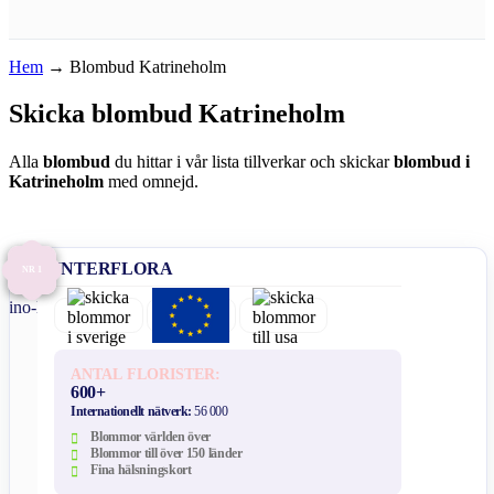
Hem
→
Blombud Katrineholm
Skicka blombud Katrineholm
Alla
blombud
du hittar i vår lista tillverkar och skickar
blombud i
Katrineholm
med omnejd.
INTERFLORA
NR 1
ANTAL FLORISTER:
600+
Internationellt nätverk:
56 000
Blommor världen över
Blommor till över 150 länder
Fina hälsningskort