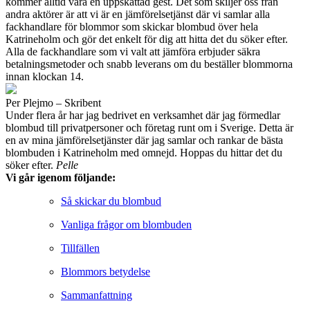
kommer alltid vara en uppskattad gest. Det som skiljer oss från
andra aktörer är att vi är en jämförelsetjänst där vi samlar alla
fackhandlare för blommor som skickar blombud över hela
Katrineholm och gör det enkelt för dig att hitta det du söker efter.
Alla de fackhandlare som vi valt att jämföra erbjuder säkra
betalningsmetoder och snabb leverans om du beställer blommorna
innan klockan 14.
Per Plejmo – Skribent
Under flera år har jag bedrivet en verksamhet där jag förmedlar
blombud till privatpersoner och företag runt om i Sverige. Detta är
en av mina jämförelsetjänster där jag samlar och rankar de bästa
blombuden i Katrineholm med omnejd. Hoppas du hittar det du
söker efter.
Pelle
Vi går igenom följande:
Så skickar du blombud
Vanliga frågor om blombuden
Tillfällen
Blommors betydelse
Sammanfattning