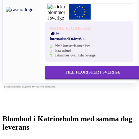
ANTAL FLORISTER:
500+
Internationellt nätverk:
-
Ny blomsterförmedlare
Bra utbud
Blommor över hela Sverige
TILL FLORISTER I SVERIGE
Leverans samma dag inom Sverige och utomlands.
Blombud i Katrineholm med samma dag
leverans