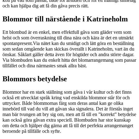
koll på vad som passar, både för årstiden och för ett manligt sinnelag
och kan hjälpa dig att få din gåva precis rätt.
Blommor till närstående i Katrineholm
Ett blombud är en enkel, men effektfull gåva som gläder vem som
helst och som överraskning till dina nära och kära är det en utmärkt
spontanpresent.Via nätet kan du smidigt och lätt göra en beställning
som sedan omgående kan skickas överallt i Katrineholm, vart än du
önskar. Såklart gäller detta även för högtider och andra större dagar.
Via blombuden kan du enkelt hitta det blomarrangemang som passar
tillfället och dina närmastes smak allra bäst.
Blommors betydelse
Blommor har en stark ställning som gåva i vår kultur och det finns
också ett utvecklat språk kring vad enskilda blommor står för och
uttrycker. Både blommornas färg som deras antal kan ge olika
innebörd till vad du vill att gåvan ska signalera. Det är förstås inget
man bär tvungen att bry sig om, men att få till en ”korrekt” betydelse
kan också göra gåvan extra speciell. Blombuden har stor kunskap
om detta och hjälper dig gärna att få till det perfekta arrangemanget
beroende på tillfälle och syfte.