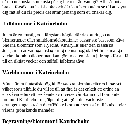
där man kanske kan kosta på sig lite mer än vanligt? Allt sådant är
bra att försöka att ha i åtanke och där kan blombuden se till att styra
dig rätt så du får precis det arrangemang som du önskar dig.
Julblommor i Katrineholm
Julen är en mustig och färgstark högtid där dekoreringsbara
blomgrupper eller snittblomsdekorationer passar sig bäst som gåva.
Sådana blommor som Hyacint, Amaryllis eller den klassiska
Julstjärnan är vanliga inslag kring denna högtid. Det finns många
vackra kombinationer man kan göra med en sådan julgrupp för att få
till en riktigt vacker och stilfull julblomsgåva.
Vårblommor i Katrineholm
Våren är en fantastisk högtid för vackra blombuketter och oavsett
vilket sorts tillfälle du vill se till att fira är det enkelt att ordna en
enastående bukett bestående av diverse vårblommor. Blombuden
runtom i Katrineholm hjälper dig att göra det vackraste
arrangemanget av det överflöd av blommor som står till buds under
vårens grönskande månader.
Begravningsblommor i Katrineholm