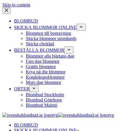
Skip to content
BLOMBUD
SKICKA BLOMMOR ONLINE
Blommor till begravning
Skicka blommor utomlands
Skicka choklad
BESTÄLLA BLOMMOR
Blommor alla hjärtans dag
Fars dag blommor
Grattis blommor
Krya på dig blommor
Kondoleansblommor
Mors dag blommor
ORTER
Blombud Stockholm
Blombud Göteborg
Blombud Malmö
BLOMBUD
SKICKA BLOMMOR ONLINE