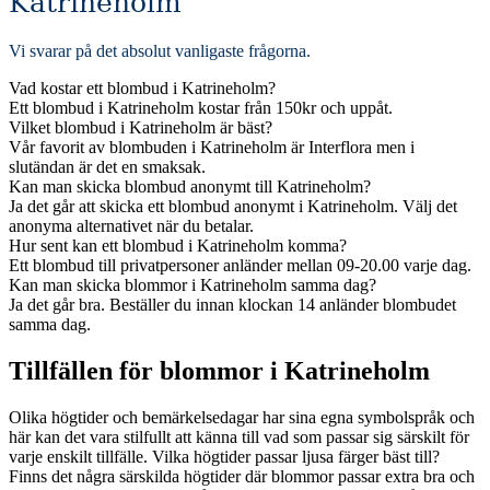
Katrineholm
Vi svarar på det absolut vanligaste frågorna
.
Vad kostar ett blombud i Katrineholm?
Ett blombud i Katrineholm kostar från 150kr och uppåt.
Vilket blombud i Katrineholm är bäst?
Vår favorit av blombuden i Katrineholm är Interflora men i
slutändan är det en smaksak.
Kan man skicka blombud anonymt till Katrineholm?
Ja det går att skicka ett blombud anonymt i Katrineholm. Välj det
anonyma alternativet när du betalar.
Hur sent kan ett blombud i Katrineholm komma?
Ett blombud till privatpersoner anländer mellan 09-20.00 varje dag.
Kan man skicka blommor i Katrineholm samma dag?
Ja det går bra. Beställer du innan klockan 14 anländer blombudet
samma dag.
Tillfällen för blommor i Katrineholm
Olika högtider och bemärkelsedagar har sina egna symbolspråk och
här kan det vara stilfullt att känna till vad som passar sig särskilt för
varje enskilt tillfälle. Vilka högtider passar ljusa färger bäst till?
Finns det några särskilda högtider där blommor passar extra bra och