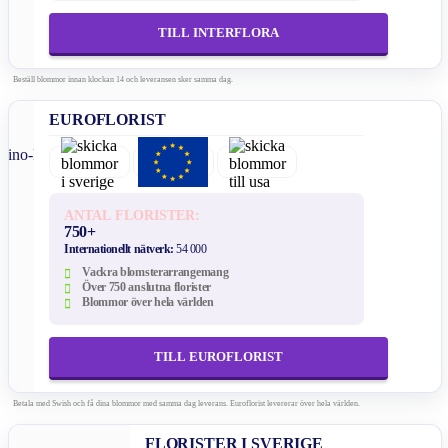
TILL INTERFLORA
Beställ blommor innan klockan 14 och leveransen sker samma dag.
EUROFLORIST
ANTAL FLORISTER:
750+
Internationellt nätverk:
54 000
Vackra blomsterarrangemang
Över 750 anslutna florister
Blommor över hela världen
TILL EUROFLORIST
Betala med Swish och få dina blommor med samma dag leverans. Euroflorist levererar över hela världen.
FLORISTER I SVERIGE