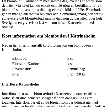
Ett blombud i Katrineholm med samma dag leverans är precis som
det låter. Via nätet kan du enkelt och lätt göra en beställning för ett
blombud som passar just din dag eller särskilda tillfälle. Blombuden
ger en mängd alternativa buketter och blomarrangemang och ser till
att leverera ditt blomsterbud samma dag som du beställer, över hela
Sverige, men givetvis också var som helst i Katrineholm med
omnejd.
Kort information om blombuden i Katrineholm
Nedan har vi sammanställt kort information om blombuden i
Katrineholm.
Blombud:
x st
Florister i Katrineholm:
x st
Leveranstid:
Samma dag
Pris:
Från 150 kr
Interflora Katrineholm
Interflora är ett av de blomsterbud i Katrineholm som ser till att
ordna så att dina bemärkelsedagar får den där särskilda extra
touchen. Interflora var ett av de företag som var tidigast ute med
möjligheten att beställa via nätet och via deras tjänst kan du enkelt se