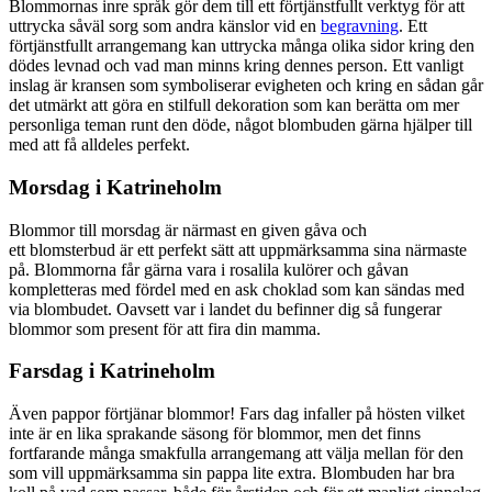
Blommornas inre språk gör dem till ett förtjänstfullt verktyg för att
uttrycka såväl sorg som andra känslor vid en
begravning
. Ett
förtjänstfullt arrangemang kan uttrycka många olika sidor kring den
dödes levnad och vad man minns kring dennes person. Ett vanligt
inslag är kransen som symboliserar evigheten och kring en sådan går
det utmärkt att göra en stilfull dekoration som kan berätta om mer
personliga teman runt den döde, något blombuden gärna hjälper till
med att få alldeles perfekt.
Morsdag i Katrineholm
Blommor till morsdag är närmast en given gåva och
ett blomsterbud är ett perfekt sätt att uppmärksamma sina närmaste
på. Blommorna får gärna vara i rosalila kulörer och gåvan
kompletteras med fördel med en ask choklad som kan sändas med
via blombudet. Oavsett var i landet du befinner dig så fungerar
blommor som present för att fira din mamma.
Farsdag i Katrineholm
Även pappor förtjänar blommor! Fars dag infaller på hösten vilket
inte är en lika sprakande säsong för blommor, men det finns
fortfarande många smakfulla arrangemang att välja mellan för den
som vill uppmärksamma sin pappa lite extra. Blombuden har bra