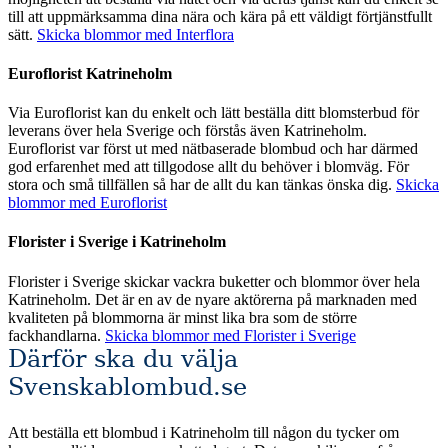
till att uppmärksamma dina nära och kära på ett väldigt förtjänstfullt
sätt.
Skicka blommor med Interflora
Euroflorist Katrineholm
Via Euroflorist kan du enkelt och lätt beställa ditt blomsterbud för
leverans över hela Sverige och förstås även Katrineholm.
Euroflorist var först ut med nätbaserade blombud och har därmed
god erfarenhet med att tillgodose allt du behöver i blomväg. För
stora och små tillfällen så har de allt du kan tänkas önska dig.
Skicka
blommor med Euroflorist
Florister i Sverige i Katrineholm
Florister i Sverige skickar vackra buketter och blommor över hela
Katrineholm. Det är en av de nyare aktörerna på marknaden med
kvaliteten på blommorna är minst lika bra som de större
fackhandlarna.
Skicka blommor med Florister i Sverige
Därför ska du välja
Svenskablombud.se
Att beställa ett blombud i Katrineholm till någon du tycker om