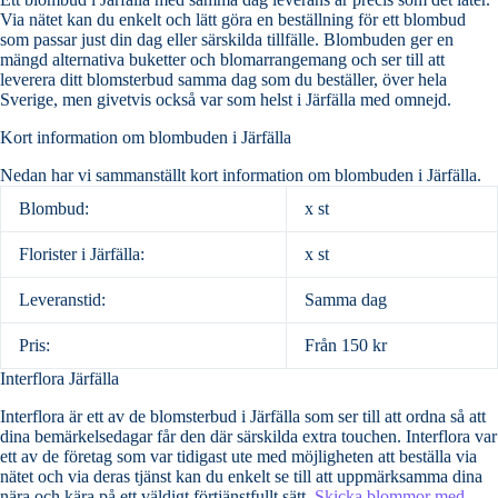
Via nätet kan du enkelt och lätt göra en beställning för ett blombud
som passar just din dag eller särskilda tillfälle. Blombuden ger en
mängd alternativa buketter och blomarrangemang och ser till att
leverera ditt blomsterbud samma dag som du beställer, över hela
Sverige, men givetvis också var som helst i Järfälla med omnejd.
Kort information om blombuden i Järfälla
Nedan har vi sammanställt kort information om blombuden i Järfälla.
Blombud:
x st
Florister i Järfälla:
x st
Leveranstid:
Samma dag
Pris:
Från 150 kr
Interflora Järfälla
Interflora är ett av de blomsterbud i Järfälla som ser till att ordna så att
dina bemärkelsedagar får den där särskilda extra touchen. Interflora var
ett av de företag som var tidigast ute med möjligheten att beställa via
nätet och via deras tjänst kan du enkelt se till att uppmärksamma dina
nära och kära på ett väldigt förtjänstfullt sätt.
Skicka blommor med