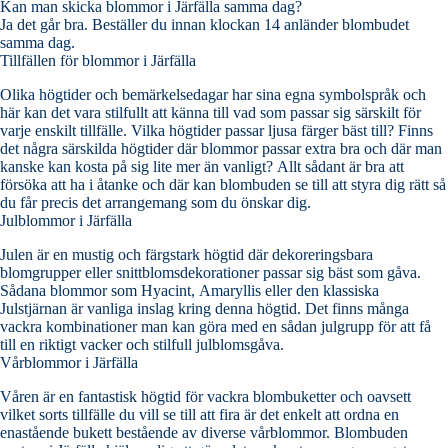
Kan man skicka blommor i Järfälla samma dag?
Ja det går bra. Beställer du innan klockan 14 anländer blombudet
samma dag.
Tillfällen för blommor i Järfälla
Olika högtider och bemärkelsedagar har sina egna symbolspråk och
här kan det vara stilfullt att känna till vad som passar sig särskilt för
varje enskilt tillfälle. Vilka högtider passar ljusa färger bäst till? Finns
det några särskilda högtider där blommor passar extra bra och där man
kanske kan kosta på sig lite mer än vanligt? Allt sådant är bra att
försöka att ha i åtanke och där kan blombuden se till att styra dig rätt så
du får precis det arrangemang som du önskar dig.
Julblommor i Järfälla
Julen är en mustig och färgstark högtid där dekoreringsbara
blomgrupper eller snittblomsdekorationer passar sig bäst som gåva.
Sådana blommor som Hyacint, Amaryllis eller den klassiska
Julstjärnan är vanliga inslag kring denna högtid. Det finns många
vackra kombinationer man kan göra med en sådan julgrupp för att få
till en riktigt vacker och stilfull julblomsgåva.
Vårblommor i Järfälla
Våren är en fantastisk högtid för vackra blombuketter och oavsett
vilket sorts tillfälle du vill se till att fira är det enkelt att ordna en
enastående bukett bestående av diverse vårblommor. Blombuden