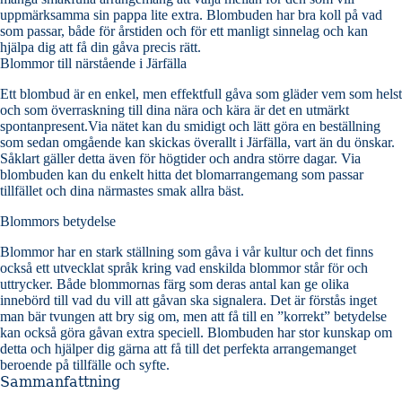
uppmärksamma sin pappa lite extra. Blombuden har bra koll på vad
som passar, både för årstiden och för ett manligt sinnelag och kan
hjälpa dig att få din gåva precis rätt.
Blommor till närstående i Järfälla
Ett blombud är en enkel, men effektfull gåva som gläder vem som helst
och som överraskning till dina nära och kära är det en utmärkt
spontanpresent.Via nätet kan du smidigt och lätt göra en beställning
som sedan omgående kan skickas överallt i Järfälla, vart än du önskar.
Såklart gäller detta även för högtider och andra större dagar. Via
blombuden kan du enkelt hitta det blomarrangemang som passar
tillfället och dina närmastes smak allra bäst.
Blommors betydelse
Blommor har en stark ställning som gåva i vår kultur och det finns
också ett utvecklat språk kring vad enskilda blommor står för och
uttrycker. Både blommornas färg som deras antal kan ge olika
innebörd till vad du vill att gåvan ska signalera. Det är förstås inget
man bär tvungen att bry sig om, men att få till en ”korrekt” betydelse
kan också göra gåvan extra speciell. Blombuden har stor kunskap om
detta och hjälper dig gärna att få till det perfekta arrangemanget
beroende på tillfälle och syfte.
Sammanfattning