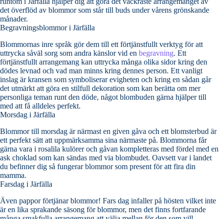
runtom i Järfälla hjälper dig att göra det vackraste arrangemanget av
det överflöd av blommor som står till buds under vårens grönskande
månader.
Begravningsblommor i Järfälla
Blommornas inre språk gör dem till ett förtjänstfullt verktyg för att
uttrycka såväl sorg som andra känslor vid en
begravning
. Ett
förtjänstfullt arrangemang kan uttrycka många olika sidor kring den
dödes levnad och vad man minns kring dennes person. Ett vanligt
inslag är kransen som symboliserar evigheten och kring en sådan går
det utmärkt att göra en stilfull dekoration som kan berätta om mer
personliga teman runt den döde, något blombuden gärna hjälper till
med att få alldeles perfekt.
Morsdag i Järfälla
Blommor till morsdag är närmast en given gåva och ett blomsterbud är
ett perfekt sätt att uppmärksamma sina närmaste på. Blommorna får
gärna vara i rosalila kulörer och gåvan kompletteras med fördel med en
ask choklad som kan sändas med via blombudet. Oavsett var i landet
du befinner dig så fungerar blommor som present för att fira din
mamma.
Farsdag i Järfälla
Även pappor förtjänar blommor! Fars dag infaller på hösten vilket inte
är en lika sprakande säsong för blommor, men det finns fortfarande
många smakfulla arrangemang att välja mellan för den som vill