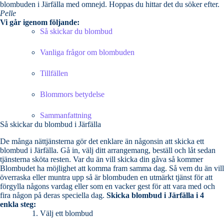
blombuden i Järfälla med omnejd. Hoppas du hittar det du söker efter.
Pelle
Vi går igenom följande:
Så skickar du blombud
Vanliga frågor om blombuden
Tillfällen
Blommors betydelse
Sammanfattning
Så skickar du blombud i Järfälla
De många nättjänsterna gör det enklare än någonsin att skicka ett
blombud i Järfälla. Gå in, välj ditt arrangemang, beställ och låt sedan
tjänsterna sköta resten. Var du än vill skicka din gåva så kommer
Blombudet ha möjlighet att komma fram samma dag. Så vem du än vill
överraska eller muntra upp så är blombuden en utmärkt tjänst för att
förgylla någons vardag eller som en vacker gest för att vara med och
fira någon på deras speciella dag.
Skicka blombud i Järfälla i 4
enkla steg:
Välj ett blombud