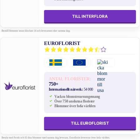
TILL INTERFLORA
Beställ blommor innan klockan 14 och leveransen sker samma dag.
EUROFLORIST
ANTAL FLORISTER:
750+
Internationellt nätverk:
54 000
Vackra blomsterarrangemang
Över 750 anslutna florister
Blommor över hela världen
TILL EUROFLORIST
Betala med Swish och få dina blommor med samma dag leverans. Euroflorist levererar över hela världen.