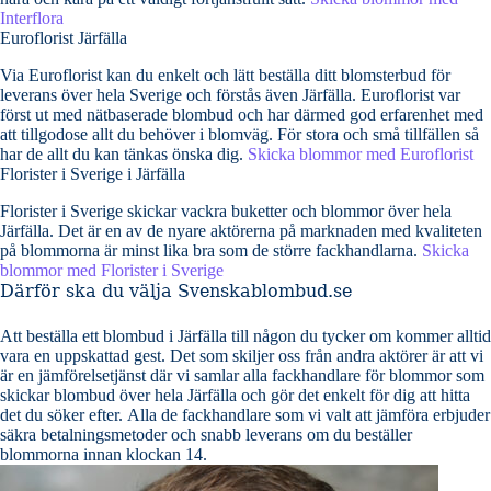
Interflora
Euroflorist Järfälla
Via Euroflorist kan du enkelt och lätt beställa ditt blomsterbud för
leverans över hela Sverige och förstås även Järfälla. Euroflorist var
först ut med nätbaserade blombud och har därmed god erfarenhet med
att tillgodose allt du behöver i blomväg. För stora och små tillfällen så
har de allt du kan tänkas önska dig.
Skicka blommor med Euroflorist
Florister i Sverige i Järfälla
Florister i Sverige skickar vackra buketter och blommor över hela
Järfälla. Det är en av de nyare aktörerna på marknaden med kvaliteten
på blommorna är minst lika bra som de större fackhandlarna.
Skicka
blommor med Florister i Sverige
Därför ska du välja Svenskablombud.se
Att beställa ett blombud i Järfälla till någon du tycker om kommer alltid
vara en uppskattad gest. Det som skiljer oss från andra aktörer är att vi
är en jämförelsetjänst där vi samlar alla fackhandlare för blommor som
skickar blombud över hela Järfälla och gör det enkelt för dig att hitta
det du söker efter. Alla de fackhandlare som vi valt att jämföra erbjuder
säkra betalningsmetoder och snabb leverans om du beställer
blommorna innan klockan 14.