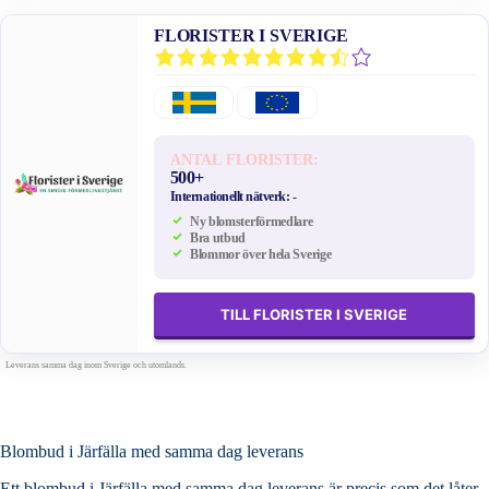
FLORISTER I SVERIGE
ANTAL FLORISTER:
500+
Internationellt nätverk:
-
Ny blomsterförmedlare
Bra utbud
Blommor över hela Sverige
TILL FLORISTER I SVERIGE
Leverans samma dag inom Sverige och utomlands.
Blombud i Järfälla med samma dag leverans
Ett blombud i Järfälla med samma dag leverans är precis som det låter.