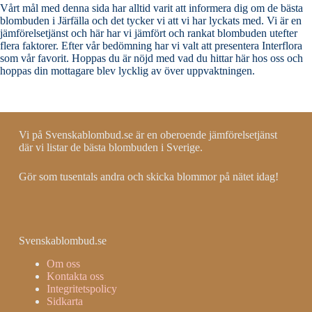
Vårt mål med denna sida har alltid varit att informera dig om de bästa
blombuden i Järfälla och det tycker vi att vi har lyckats med. Vi är en
jämförelsetjänst och här har vi jämfört och rankat blombuden utefter
flera faktorer. Efter vår bedömning har vi valt att presentera Interflora
som vår favorit. Hoppas du är nöjd med vad du hittar här hos oss och
hoppas din mottagare blev lycklig av över uppvaktningen.
Vi på Svenskablombud.se är en oberoende jämförelsetjänst
där vi listar de bästa blombuden i Sverige.
Gör som tusentals andra och skicka blommor på nätet idag!
Svenskablombud.se
Om oss
Kontakta oss
Integritetspolicy
Sidkarta