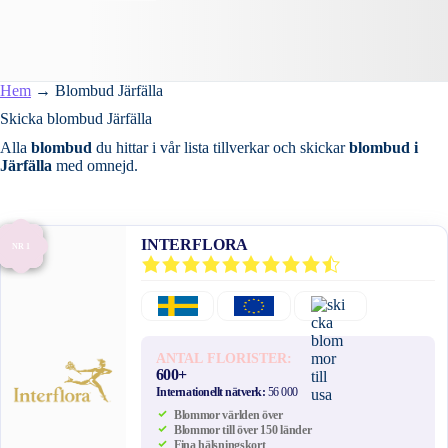
Hem
→
Blombud Järfälla
Skicka blombud Järfälla
Alla
blombud
du hittar i vår lista tillverkar och skickar
blombud i
Järfälla
med omnejd.
INTERFLORA
NR 1
ANTAL FLORISTER:
600+
Internationellt nätverk:
56 000
Blommor världen över
Blommor till över 150 länder
Fina hälsningskort