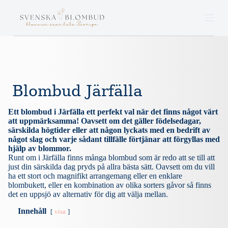
S
k
i
p
t
o
c
o
n
Blombud Järfälla
t
e
n
Ett blombud i Järfälla ett perfekt val när det finns något värt
t
att uppmärksamma! Oavsett om det gäller födelsedagar,
särskilda högtider eller att någon lyckats med en bedrift av
något slag och varje sådant tillfälle förtjänar att förgyllas med
hjälp av blommor.
Runt om i Järfälla finns många blombud som är redo att se till att
just din särskilda dag pryds på allra bästa sätt. Oavsett om du vill
ha ett stort och magnifikt arrangemang eller en enklare
blombukett, eller en kombination av olika sorters gåvor så finns
det en uppsjö av alternativ för dig att välja mellan.
Innehåll
visa