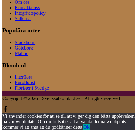
Om oss
Kontakta oss
Integritetspolicy
Sidkarta
Populära orter
Stockholm
Göteborg
Malmö
Blombud
Interflora
Euroflorist
Florister i Sverige
Copyright © 2026 - Svenskablombud.se - All rights reserved
Vi använder cookies för att se till att vi ger dig den bästa upplevelsen
på vår webbplats. Om du fortsätter att använda denna webbplats
kommer vi att anta att du godkänner detta.
Ok