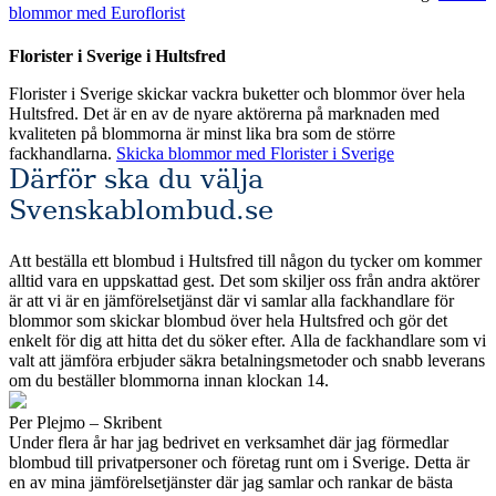
blommor med Euroflorist
Florister i Sverige i Hultsfred
Florister i Sverige skickar vackra buketter och blommor över hela
Hultsfred. Det är en av de nyare aktörerna på marknaden med
kvaliteten på blommorna är minst lika bra som de större
fackhandlarna.
Skicka blommor med Florister i Sverige
Därför ska du välja
Svenskablombud.se
Att beställa ett blombud i Hultsfred till någon du tycker om kommer
alltid vara en uppskattad gest. Det som skiljer oss från andra aktörer
är att vi är en jämförelsetjänst där vi samlar alla fackhandlare för
blommor som skickar blombud över hela Hultsfred och gör det
enkelt för dig att hitta det du söker efter. Alla de fackhandlare som vi
valt att jämföra erbjuder säkra betalningsmetoder och snabb leverans
om du beställer blommorna innan klockan 14.
Per Plejmo – Skribent
Under flera år har jag bedrivet en verksamhet där jag förmedlar
blombud till privatpersoner och företag runt om i Sverige. Detta är
en av mina jämförelsetjänster där jag samlar och rankar de bästa