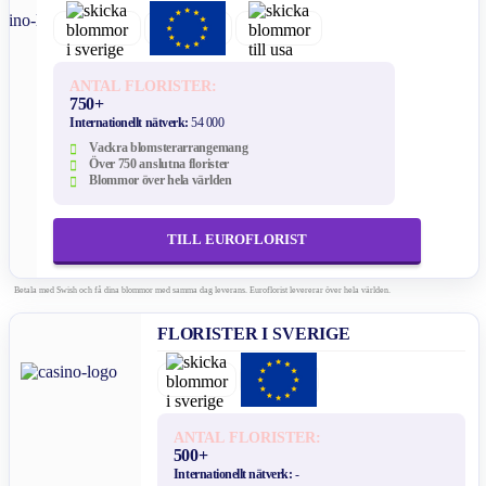
ANTAL FLORISTER:
750+
Internationellt nätverk:
54 000
Vackra blomsterarrangemang
Över 750 anslutna florister
Blommor över hela världen
TILL EUROFLORIST
Betala med Swish och få dina blommor med samma dag leverans. Euroflorist levererar över hela världen.
FLORISTER I SVERIGE
ANTAL FLORISTER:
500+
Internationellt nätverk:
-