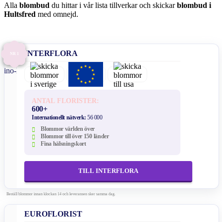
Alla
blombud
du hittar i vår lista tillverkar och skickar
blombud i
Hultsfred
med omnejd.
INTERFLORA
NR 1
ANTAL FLORISTER:
600+
Internationellt nätverk:
56 000
Blommor världen över
Blommor till över 150 länder
Fina hälsningskort
TILL INTERFLORA
Beställ blommor innan klockan 14 och leveransen sker samma dag.
EUROFLORIST