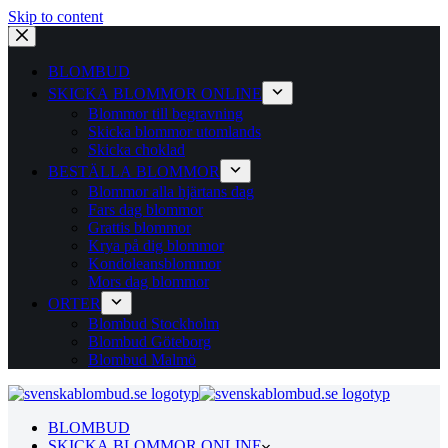
Skip to content
BLOMBUD
SKICKA BLOMMOR ONLINE
Blommor till begravning
Skicka blommor utomlands
Skicka choklad
BESTÄLLA BLOMMOR
Blommor alla hjärtans dag
Fars dag blommor
Grattis blommor
Krya på dig blommor
Kondoleansblommor
Mors dag blommor
ORTER
Blombud Stockholm
Blombud Göteborg
Blombud Malmö
BLOMBUD
SKICKA BLOMMOR ONLINE