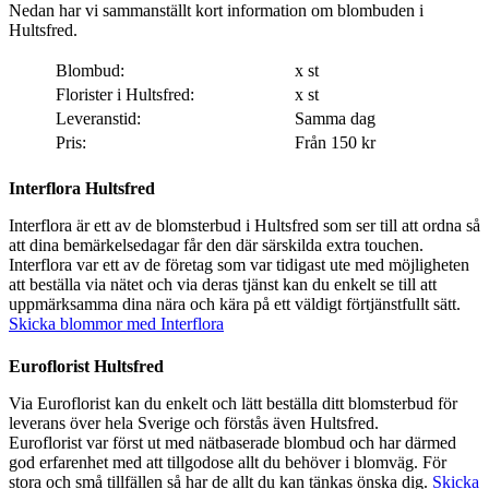
Nedan har vi sammanställt kort information om blombuden i
Hultsfred.
Blombud:
x st
Florister i Hultsfred:
x st
Leveranstid:
Samma dag
Pris:
Från 150 kr
Interflora Hultsfred
Interflora är ett av de blomsterbud i Hultsfred som ser till att ordna så
att dina bemärkelsedagar får den där särskilda extra touchen.
Interflora var ett av de företag som var tidigast ute med möjligheten
att beställa via nätet och via deras tjänst kan du enkelt se till att
uppmärksamma dina nära och kära på ett väldigt förtjänstfullt sätt.
Skicka blommor med Interflora
Euroflorist Hultsfred
Via Euroflorist kan du enkelt och lätt beställa ditt blomsterbud för
leverans över hela Sverige och förstås även Hultsfred.
Euroflorist var först ut med nätbaserade blombud och har därmed
god erfarenhet med att tillgodose allt du behöver i blomväg. För
stora och små tillfällen så har de allt du kan tänkas önska dig.
Skicka