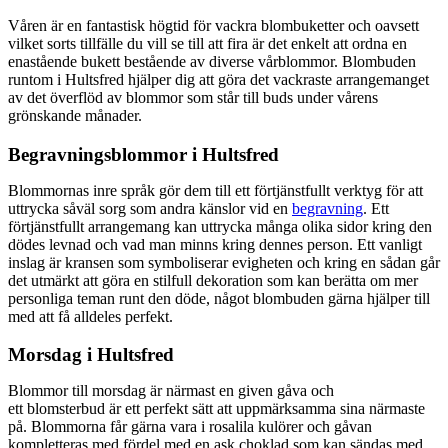
Våren är en fantastisk högtid för vackra blombuketter och oavsett
vilket sorts tillfälle du vill se till att fira är det enkelt att ordna en
enastående bukett bestående av diverse vårblommor. Blombuden
runtom i Hultsfred hjälper dig att göra det vackraste arrangemanget
av det överflöd av blommor som står till buds under vårens
grönskande månader.
Begravningsblommor i Hultsfred
Blommornas inre språk gör dem till ett förtjänstfullt verktyg för att
uttrycka såväl sorg som andra känslor vid en
begravning
. Ett
förtjänstfullt arrangemang kan uttrycka många olika sidor kring den
dödes levnad och vad man minns kring dennes person. Ett vanligt
inslag är kransen som symboliserar evigheten och kring en sådan går
det utmärkt att göra en stilfull dekoration som kan berätta om mer
personliga teman runt den döde, något blombuden gärna hjälper till
med att få alldeles perfekt.
Morsdag i Hultsfred
Blommor till morsdag är närmast en given gåva och
ett blomsterbud är ett perfekt sätt att uppmärksamma sina närmaste
på. Blommorna får gärna vara i rosalila kulörer och gåvan
kompletteras med fördel med en ask choklad som kan sändas med