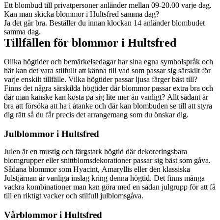
Ett blombud till privatpersoner anländer mellan 09-20.00 varje dag.
Kan man skicka blommor i Hultsfred samma dag?
Ja det går bra. Beställer du innan klockan 14 anländer blombudet
samma dag.
Tillfällen för blommor i Hultsfred
Olika högtider och bemärkelsedagar har sina egna symbolspråk och
här kan det vara stilfullt att känna till vad som passar sig särskilt för
varje enskilt tillfälle. Vilka högtider passar ljusa färger bäst till?
Finns det några särskilda högtider där blommor passar extra bra och
där man kanske kan kosta på sig lite mer än vanligt? Allt sådant är
bra att försöka att ha i åtanke och där kan blombuden se till att styra
dig rätt så du får precis det arrangemang som du önskar dig.
Julblommor i Hultsfred
Julen är en mustig och färgstark högtid där dekoreringsbara
blomgrupper eller snittblomsdekorationer passar sig bäst som gåva.
Sådana blommor som Hyacint, Amaryllis eller den klassiska
Julstjärnan är vanliga inslag kring denna högtid. Det finns många
vackra kombinationer man kan göra med en sådan julgrupp för att få
till en riktigt vacker och stilfull julblomsgåva.
Vårblommor i Hultsfred