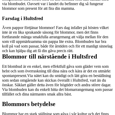
via blombudet. Oavsett var i landet du befinner dig så fungerar
blommor som present för att fira din mamma.
Farsdag i Hultsfred
Även pappor förtjänar blommor! Fars dag infaller på hösten vilket
inte är en lika sprakande säsong för blommor, men det finns
fortfarande många smakfulla arrangemang att välja mellan för den
som vill uppmärksamma sin pappa lite extra. Blombuden har bra
koll på vad som passar, både för årstiden och för ett manligt sinnelag
och kan hjälpa dig att få din gåva precis rätt.
Blommor till närstående i Hultsfred
Ett blombud är en enkel, men effektfull gåva som gläder vem som
helst och som överraskning till dina nära och kära är det en utmärkt
spontanpresent.Via nätet kan du smidigt och lätt göra en beställning
som sedan omgående kan skickas överallt i Hultsfred, vart än du
önskar. Såklart gäller detta även för högtider och andra större dagar.
Via blombuden kan du enkelt hitta det blomarrangemang som passar
tillfället och dina närmastes smak allra bäst.
Blommors betydelse
Blommor har en stark ställning som gåva i vår kultur och det finns