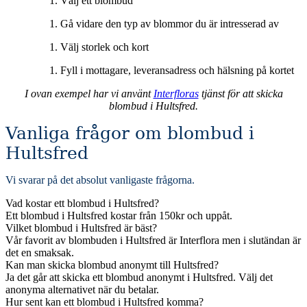
Välj ett blombud
Gå vidare den typ av blommor du är intresserad av
Välj storlek och kort
Fyll i mottagare, leveransadress och hälsning på kortet
I ovan exempel har vi använt
Interfloras
tjänst för att skicka
blombud i Hultsfred.
Vanliga frågor om blombud i
Hultsfred
Vi svarar på det absolut vanligaste frågorna
.
Vad kostar ett blombud i Hultsfred?
Ett blombud i Hultsfred kostar från 150kr och uppåt.
Vilket blombud i Hultsfred är bäst?
Vår favorit av blombuden i Hultsfred är Interflora men i slutändan är
det en smaksak.
Kan man skicka blombud anonymt till Hultsfred?
Ja det går att skicka ett blombud anonymt i Hultsfred. Välj det
anonyma alternativet när du betalar.
Hur sent kan ett blombud i Hultsfred komma?