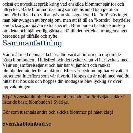
också ett utvecklat språk kring vad enskilda blommor står för och
uttrycker. Både blommornas färg som deras antal kan ge olika
innebörd till vad du vill att gåvan ska signalera. Det är förstås inget
man bär tvungen att bry sig om, men att få till en ”korrekt” betydelse
kan också göra gåvan extra speciell. Blombuden har stor kunskap
om detta och hjälper dig gärna att få till det perfekta arrangemanget
beroende på tillfälle och syfte.
Sammanfattning
Vårt mål med denna sida har alltid varit att informera dig om de
bästa blombuden i Hultsfred och det tycker vi att vi har lyckats med.
Vi är en jämförelsetjänst och här har vi jämfört och rankat
blombuden utefter flera faktorer. Efter vår bedömning har vi valt att
presentera Interflora som vår favorit. Hoppas du är nöjd med vad du
hittar här hos oss och hoppas din mottagare blev lycklig av över
uppvaktningen.
Vi på Svenskablombud.se är en oberoende jämförelsetjänst där vi
listar de bästa blombuden i Sverige.
Gör som tusentals andra och skicka blommor på nätet idag!
Svenskablombud.se