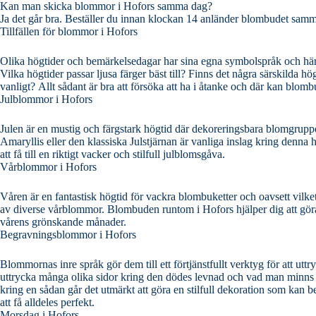
Kan man skicka blommor i Hofors samma dag?
Ja det går bra. Beställer du innan klockan 14 anländer blombudet sam
Tillfällen för blommor i Hofors
Olika högtider och bemärkelsedagar har sina egna symbolspråk och här kan d
Vilka högtider passar ljusa färger bäst till? Finns det några särskilda 
vanligt? Allt sådant är bra att försöka att ha i åtanke och där kan 
Julblommor i Hofors
Julen är en mustig och färgstark högtid där dekoreringsbara blomgrupper eller snittblo
Amaryllis eller den klassiska Julstjärnan är vanliga inslag kring denna högtid. Det finns många vackra kombinationer man kan göra med en sådan
att få till en riktigt vacker och stilfull julblomsgåva.
Vårblommor i Hofors
Våren är en fantastisk högtid för vackra blombuketter och oavsett vilket so
av diverse vårblommor. Blombuden runtom i Hofors hjälper dig att göra det vackraste arrangemanget av det överflöd av blommor som står till buds under
vårens grönskande månader.
Begravningsblommor i Hofors
Blommornas inre språk gör dem till ett förtjänstfullt verktyg för att ut
uttrycka många olika sidor kring den dödes levnad och vad man minns kring dennes person. Ett vanligt inslag är kra
kring en sådan går det utmärkt att göra en stilfull dekoration som kan
att få alldeles perfekt.
Morsdag i Hofors