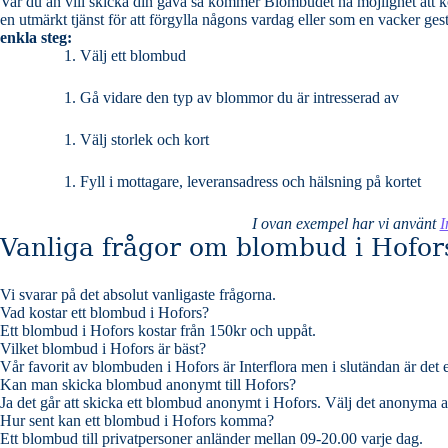
Var du än vill skicka din gåva så kommer Blombudet ha möjlighet att komma fram samma dag. Så vem du än vill öve
en utmärkt tjänst för att förgylla någons vardag eller som en vacker ges
enkla steg:
Välj ett blombud
Gå vidare den typ av blommor du är intresserad av
Välj storlek och kort
Fyll i mottagare, leveransadress och hälsning på kortet
I ovan exempel har vi använt
I
Vanliga frågor om blombud i Hofor
Vi svarar på det absolut vanligaste frågorna
.
Vad kostar ett blombud i Hofors?
Ett blombud i Hofors kostar från 150kr och uppåt.
Vilket blombud i Hofors är bäst?
Vår favorit av blombuden i Hofors är Interflora men i slutändan är det
Kan man skicka blombud anonymt till Hofors?
Ja det går att skicka ett blombud anonymt i Hofors. Välj det anonyma alt
Hur sent kan ett blombud i Hofors komma?
Ett blombud till privatpersoner anländer mellan 09-20.00 varje dag.