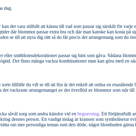
ma dag.
et vara stilfullt att känna till vad som passar sig särskilt för varje ens
högtider där blommor passar extra bra och där man kanske kan kosta på si
blombuden se till att styra dig rätt så du får precis det arrangemang som du ön
msdekorationer passar sig bäst som gåva. Sådana blommor som Hyacint,
 julgrupp för
rts tillfälle du vill se till att fira är det enkelt att ordna en enastående
trycka såväl sorg som andra känslor vid en
begravning
. Ett förtjänstfullt arrangemang kan
nsen som symboliserar evigheten och
 berätta om mer personliga teman runt den döde, något blombuden gärna h