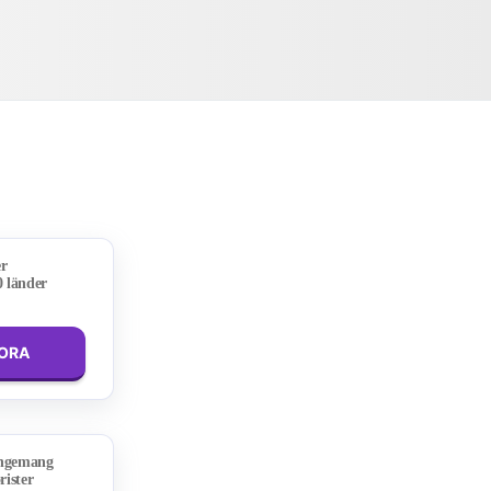
er
0 länder
LORA
angemang
rister