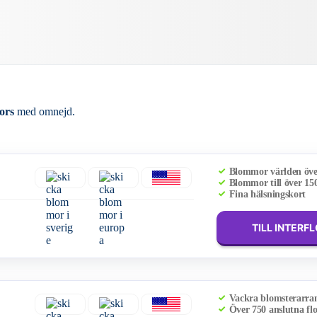
ors
med omnejd.
Blommor världen öv
Blommor till över 15
Fina hälsningskort
TILL INTERF
Vackra blomsterarr
Över 750 anslutna flo