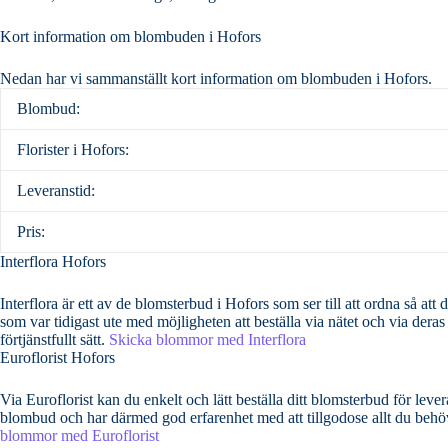
Kort information om blombuden i Hofors
Nedan har vi sammanställt kort information om blombuden i Hofors.
Blombud:
Florister i Hofors:
Leveranstid:
Pris:
Interflora Hofors
Interflora är ett av de blomsterbud i Hofors som ser till att ordna så att dina bemärkelsed
som var tidigast ute med möjligheten att beställa via nätet och via deras
förtjänstfullt sätt.
Skicka blommor med Interflora
Euroflorist Hofors
Via Euroflorist kan du enkelt och lätt beställa ditt blomsterbud för leverans över hela Sverige o
blombud och har därmed god erfarenhet med att tillgodose allt du behöve
blommor med Euroflorist