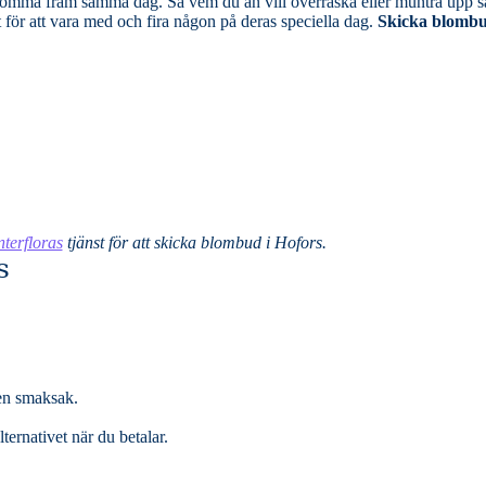
rraska eller muntra upp så är blombuden
t för att vara med och fira någon på deras speciella dag.
Skicka blombud
nterfloras
tjänst för att skicka blombud i Hofors.
s
 en smaksak.
ernativet när du betalar.