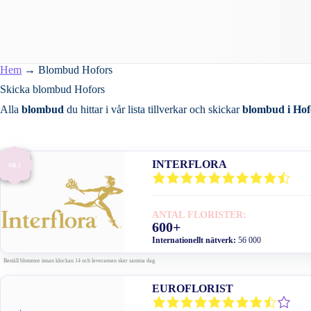
Hem
→
Blombud Hofors
Skicka blombud Hofors
Alla
blombud
du hittar i vår lista tillverkar och skickar
blombud i Hof
INTERFLORA
NR 1
ANTAL FLORISTER:
600+
Internationellt nätverk:
56 000
Beställ blommor innan klockan 14 och leveransen sker samma dag.
EUROFLORIST