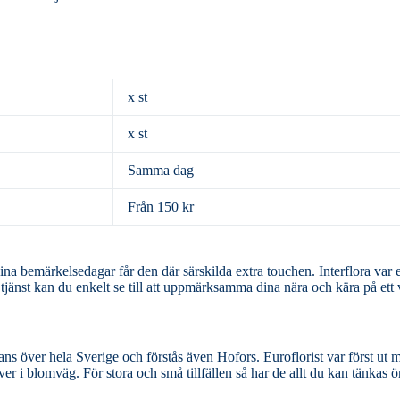
x st
x st
Samma dag
Från 150 kr
agar får den där särskilda extra touchen. Interflora var ett av de företag
 tjänst kan du enkelt se till att uppmärksamma dina nära och kära på ett 
ch förstås även Hofors. Euroflorist var först ut med nätbaserade
r i blomväg. För stora och små tillfällen så har de allt du kan tänkas 