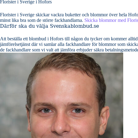
Florister i Sverige i Hofors
Florister i Sverige skickar vackra buketter och blommor över hela Hof
minst lika bra som de större fackhandlarna.
Skicka blommor med Florist
Därför ska du välja Svenskablombud.se
Att beställa ett blombud i Hofors till någon du tycker om kommer alltid 
jämförelsetjänst där vi samlar alla fackhandlare för blommor som skickar b
de fackhandlare som vi valt att jämföra erbjuder säkra betalningsmeto