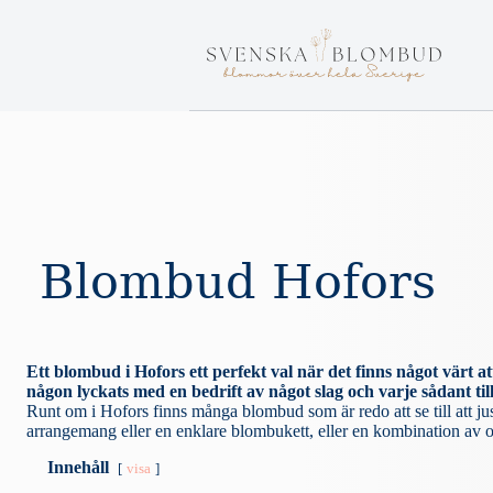
S
k
i
p
t
o
c
o
n
t
e
n
t
Blombud Hofors
Ett blombud i Hofors ett perfekt val när det finns något värt 
någon lyckats med en bedrift av något slag och varje sådant til
Runt om i Hofors finns många blombud som är redo att se till att just
arrangemang eller en enklare blombukett, eller en kombination av olik
Innehåll
visa