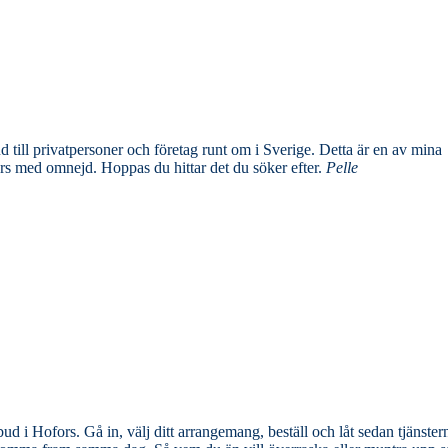
tpersoner och företag runt om i Sverige. Detta är en av mina
jämförelsetjänster där jag samlar och rankar de bästa blombuden i Hofors med omnejd. Hoppas du hittar det du söker efter.
Pelle
d i Hofors. Gå in, välj ditt arrangemang, beställ och låt sedan tjänstern