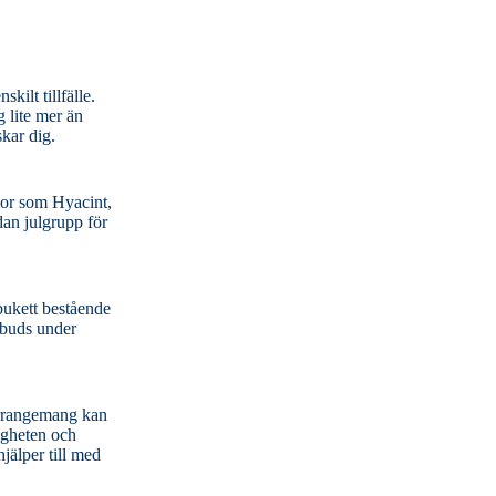
kilt tillfälle.
g lite mer än
skar dig.
 bukett bestående
jälper till med