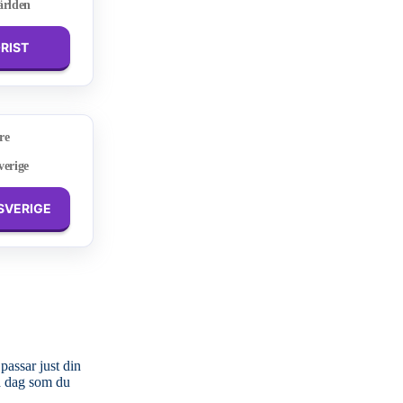
ärlden
ORIST
re
verige
 SVERIGE
passar just din