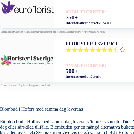
ANTAL FLORISTER:
750+
Internationellt nätverk:
54 000
Betala med Swish och få dina blommor med samma dag leverans. Euroflorist levererar över hela världen.
FLORISTER I SVERIGE
ANTAL FLORISTER:
500+
Internationellt nätverk:
-
Leverans samma dag inom Sverige och utomlands.
Blombud i Hofors med samma dag leverans
Ett blombud i Hofors med samma dag leverans är precis som det låter. Vi
dag eller särskilda tillfälle. Blombuden ger en mängd alternativa buketter och blomarrangemang och ser till att leverera ditt blomsterbud samma dag som du
beställer, över hela Sverige, men givetvis också var som helst i Hofor