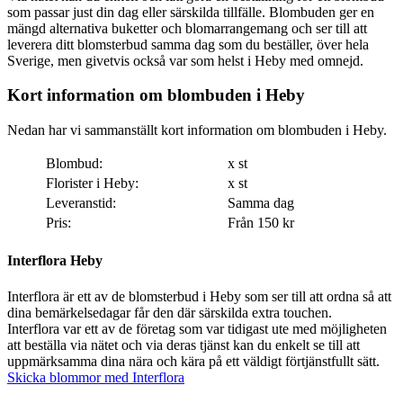
som passar just din dag eller särskilda tillfälle. Blombuden ger en
mängd alternativa buketter och blomarrangemang och ser till att
leverera ditt blomsterbud samma dag som du beställer, över hela
Sverige, men givetvis också var som helst i Heby med omnejd.
Kort information om blombuden i Heby
Nedan har vi sammanställt kort information om blombuden i Heby.
Blombud:
x st
Florister i Heby:
x st
Leveranstid:
Samma dag
Pris:
Från 150 kr
Interflora Heby
Interflora är ett av de blomsterbud i Heby som ser till att ordna så att
dina bemärkelsedagar får den där särskilda extra touchen.
Interflora var ett av de företag som var tidigast ute med möjligheten
att beställa via nätet och via deras tjänst kan du enkelt se till att
uppmärksamma dina nära och kära på ett väldigt förtjänstfullt sätt.
Skicka blommor med Interflora