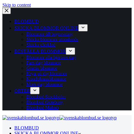
Skip to content
BLOMBUD
SKICKA BLOMMOR ONLINE
Blommor till begravning
Skicka blommor utomlands
Skicka choklad
BESTÄLLA BLOMMOR
Blommor alla hjärtans dag
Fars dag blommor
Grattis blommor
Krya på dig blommor
Kondoleansblommor
Mors dag blommor
ORTER
Blombud Stockholm
Blombud Göteborg
Blombud Malmö
BLOMBUD
SKICKA BLOMMOR ONLINE