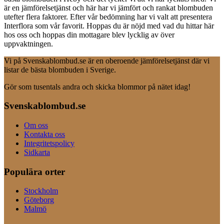
är en jämförelsetjänst och här har vi jämfört och rankat blombuden
utefter flera faktorer. Efter vår bedömning har vi valt att presentera
Interflora som vår favorit. Hoppas du är nöjd med vad du hittar här
hos oss och hoppas din mottagare blev lycklig av över
uppvaktningen.
Vi på Svenskablombud.se är en oberoende jämförelsetjänst där vi
listar de bästa blombuden i Sverige.
Gör som tusentals andra och skicka blommor på nätet idag!
Svenskablombud.se
Om oss
Kontakta oss
Integritetspolicy
Sidkarta
Populära orter
Stockholm
Göteborg
Malmö