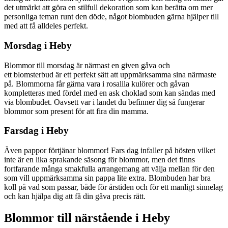
det utmärkt att göra en stilfull dekoration som kan berätta om mer
personliga teman runt den döde, något blombuden gärna hjälper till
med att få alldeles perfekt.
Morsdag i Heby
Blommor till morsdag är närmast en given gåva och
ett blomsterbud är ett perfekt sätt att uppmärksamma sina närmaste
på. Blommorna får gärna vara i rosalila kulörer och gåvan
kompletteras med fördel med en ask choklad som kan sändas med
via blombudet. Oavsett var i landet du befinner dig så fungerar
blommor som present för att fira din mamma.
Farsdag i Heby
Även pappor förtjänar blommor! Fars dag infaller på hösten vilket
inte är en lika sprakande säsong för blommor, men det finns
fortfarande många smakfulla arrangemang att välja mellan för den
som vill uppmärksamma sin pappa lite extra. Blombuden har bra
koll på vad som passar, både för årstiden och för ett manligt sinnelag
och kan hjälpa dig att få din gåva precis rätt.
Blommor till närstående i Heby