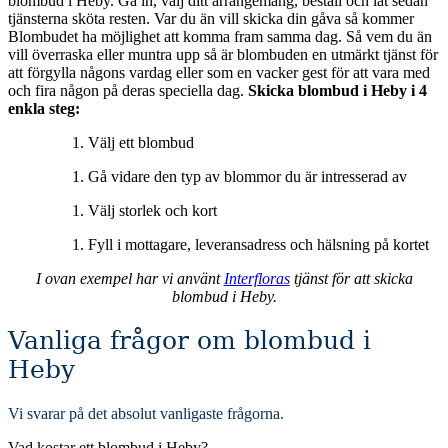
blombud i Heby. Gå in, välj ditt arrangemang, beställ och låt sedan
tjänsterna sköta resten. Var du än vill skicka din gåva så kommer
Blombudet ha möjlighet att komma fram samma dag. Så vem du än
vill överraska eller muntra upp så är blombuden en utmärkt tjänst för
att förgylla någons vardag eller som en vacker gest för att vara med
och fira någon på deras speciella dag.
Skicka blombud i Heby i 4
enkla steg:
Välj ett blombud
Gå vidare den typ av blommor du är intresserad av
Välj storlek och kort
Fyll i mottagare, leveransadress och hälsning på kortet
I ovan exempel har vi använt
Interfloras
tjänst för att skicka
blombud i Heby.
Vanliga frågor om blombud i
Heby
Vi svarar på det absolut vanligaste frågorna
.
Vad kostar ett blombud i Heby?