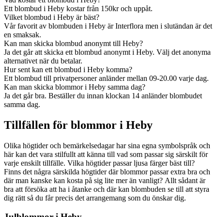
Ett blombud i Heby kostar från 150kr och uppåt.
Vilket blombud i Heby är bäst?
Vår favorit av blombuden i Heby är Interflora men i slutändan är det
en smaksak.
Kan man skicka blombud anonymt till Heby?
Ja det går att skicka ett blombud anonymt i Heby. Välj det anonyma
alternativet när du betalar.
Hur sent kan ett blombud i Heby komma?
Ett blombud till privatpersoner anländer mellan 09-20.00 varje dag.
Kan man skicka blommor i Heby samma dag?
Ja det går bra. Beställer du innan klockan 14 anländer blombudet
samma dag.
Tillfällen för blommor i Heby
Olika högtider och bemärkelsedagar har sina egna symbolspråk och
här kan det vara stilfullt att känna till vad som passar sig särskilt för
varje enskilt tillfälle. Vilka högtider passar ljusa färger bäst till?
Finns det några särskilda högtider där blommor passar extra bra och
där man kanske kan kosta på sig lite mer än vanligt? Allt sådant är
bra att försöka att ha i åtanke och där kan blombuden se till att styra
dig rätt så du får precis det arrangemang som du önskar dig.
Julblommor i Heby