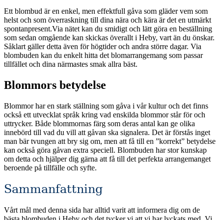
Ett blombud är en enkel, men effektfull gåva som gläder vem som
helst och som överraskning till dina nära och kära är det en utmärkt
spontanpresent.Via nätet kan du smidigt och lätt göra en beställning
som sedan omgående kan skickas överallt i Heby, vart än du önskar.
Såklart gäller detta även för högtider och andra större dagar. Via
blombuden kan du enkelt hitta det blomarrangemang som passar
tillfället och dina närmastes smak allra bäst.
Blommors betydelse
Blommor har en stark ställning som gåva i vår kultur och det finns
också ett utvecklat språk kring vad enskilda blommor står för och
uttrycker. Både blommornas färg som deras antal kan ge olika
innebörd till vad du vill att gåvan ska signalera. Det är förstås inget
man bär tvungen att bry sig om, men att få till en ”korrekt” betydelse
kan också göra gåvan extra speciell. Blombuden har stor kunskap
om detta och hjälper dig gärna att få till det perfekta arrangemanget
beroende på tillfälle och syfte.
Sammanfattning
Vårt mål med denna sida har alltid varit att informera dig om de
bästa blombuden i Heby och det tycker vi att vi har lyckats med. Vi