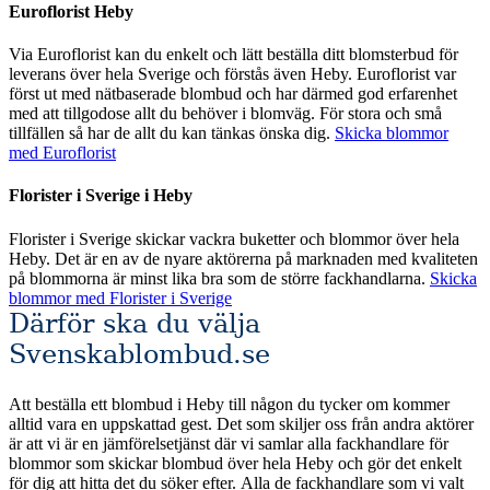
Euroflorist Heby
Via Euroflorist kan du enkelt och lätt beställa ditt blomsterbud för
leverans över hela Sverige och förstås även Heby. Euroflorist var
först ut med nätbaserade blombud och har därmed god erfarenhet
med att tillgodose allt du behöver i blomväg. För stora och små
tillfällen så har de allt du kan tänkas önska dig.
Skicka blommor
med Euroflorist
Florister i Sverige i Heby
Florister i Sverige skickar vackra buketter och blommor över hela
Heby. Det är en av de nyare aktörerna på marknaden med kvaliteten
på blommorna är minst lika bra som de större fackhandlarna.
Skicka
blommor med Florister i Sverige
Därför ska du välja
Svenskablombud.se
Att beställa ett blombud i Heby till någon du tycker om kommer
alltid vara en uppskattad gest. Det som skiljer oss från andra aktörer
är att vi är en jämförelsetjänst där vi samlar alla fackhandlare för
blommor som skickar blombud över hela Heby och gör det enkelt
för dig att hitta det du söker efter. Alla de fackhandlare som vi valt