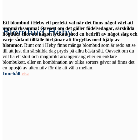
Ett blombud i Heby ett perfekt val när det finns något värt att
uppmärksamma! Oavsett om det gäller födelsedagar, särskilda
Blombud Heby
högtider eller att någon lyckats med en bedrift av något slag och
varje sådant tillfälle förtjänar att förgyllas med hjälp av
blommor.
Runt om i Heby finns många blombud som är redo att se
till att just din särskilda dag pryds på allra bästa sätt. Oavsett om du
vill ha ett stort och magnifikt arrangemang eller en enklare
blombukett, eller en kombination av olika sorters gåvor så finns det
en uppsjö av alternativ för dig att välja mellan.
Innehåll
visa