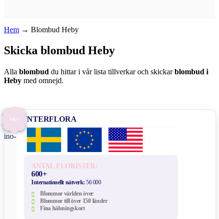
Hem
→
Blombud Heby
Skicka blombud Heby
Alla
blombud
du hittar i vår lista tillverkar och skickar
blombud i
Heby
med omnejd.
INTERFLORA
NR 1
ANTAL FLORISTER:
600+
Internationellt nätverk:
56 000
Blommor världen över
Blommor till över 150 länder
Fina hälsningskort