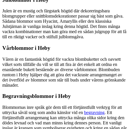
Julen är en mustig och färgstark högtid där dekoreringsbara
blomgrupper eller snittblomsdekorationer passar sig bäst som gåva.
Sådana blommor som Hyacint, Amaryllis eller den klassiska
Julstjärnan är vanliga inslag kring denna högtid. Det finns många
vackra kombinationer man kan göra med en sådan julgrupp för att få
till en riktigt vacker och stilfull julblomsgåva.
Vårblommor i Heby
Våren är en fantastisk högtid för vackra blombuketter och oavsett
vilket sorts tillfälle du vill se till att fira är det enkelt att ordna en
enastående bukett bestående av diverse vårblommor. Blombuden
runtom i Heby hjälper dig att göra det vackraste arrangemanget av
det överflöd av blommor som står till buds under vårens grönskande
månader.
Begravningsblommor i Heby
Blommornas inre språk gör dem till ett förtjänstfullt verktyg för att
uttrycka såväl sorg som andra känslor vid en
begravning
. Ett
förtjänstfullt arrangemang kan uttrycka många olika sidor kring den
dödes levnad och vad man minns kring dennes person. Ett vanligt
inslag är kransen som symboliserar evigheten och kring en sådan går