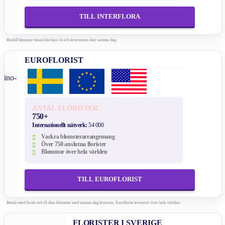
TILL INTERFLORA
Beställ blommor innan klockan 14 och leveransen sker samma dag.
EUROFLORIST
ANTAL FLORISTER:
750+
Internationellt nätverk:
54 000
Vackra blomsterarrangemang
Över 750 anslutna florister
Blommor över hela världen
TILL EUROFLORIST
Betala med Swish och få dina blommor med samma dag leverans. Euroflorist levererar över hela världen.
FLORISTER I SVERIGE