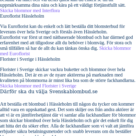
uppmärksamma dina nära och kära på ett väldigt förtjänstfullt sätt.
Skicka blommor med Interflora
Euroflorist Hässleholm
Via Euroflorist kan du enkelt och lätt beställa ditt blomsterbud för
leverans över hela Sverige och förstås även Hässleholm.
Euroflorist var först ut med nätbaserade blombud och har därmed god
erfarenhet med att tillgodose allt du behöver i blomväg. För stora och
små tillfällen så har de allt du kan tänkas önska dig.
Skicka blommor
med Euroflorist
Florister i Sverige i Hässleholm
Florister i Sverige skickar vackra buketter och blommor över hela
Hässleholm. Det är en av de nyare aktörerna på marknaden med
kvaliteten på blommorna är minst lika bra som de större fackhandlarna.
Skicka blommor med Florister i Sverige
Därför ska du välja Svenskablombud.se
Att beställa ett blombud i Hässleholm till någon du tycker om kommer
alltid vara en uppskattad gest. Det som skiljer oss från andra aktörer är
att vi är en jämförelsetjänst där vi samlar alla fackhandlare för blommor
som skickar blombud över hela Hässleholm och gör det enkelt för dig
att hitta det du söker efter. Alla de fackhandlare som vi valt att jämföra
erbjuder säkra betalningsmetoder och snabb leverans om du beställer