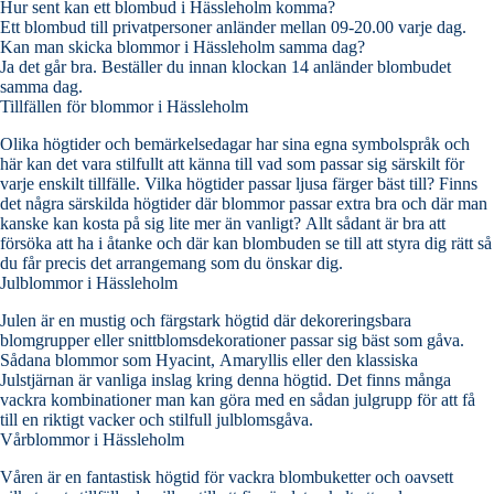
Hur sent kan ett blombud i Hässleholm komma?
Ett blombud till privatpersoner anländer mellan 09-20.00 varje dag.
Kan man skicka blommor i Hässleholm samma dag?
Ja det går bra. Beställer du innan klockan 14 anländer blombudet
samma dag.
Tillfällen för blommor i Hässleholm
Olika högtider och bemärkelsedagar har sina egna symbolspråk och
här kan det vara stilfullt att känna till vad som passar sig särskilt för
varje enskilt tillfälle. Vilka högtider passar ljusa färger bäst till? Finns
det några särskilda högtider där blommor passar extra bra och där man
kanske kan kosta på sig lite mer än vanligt? Allt sådant är bra att
försöka att ha i åtanke och där kan blombuden se till att styra dig rätt så
du får precis det arrangemang som du önskar dig.
Julblommor i Hässleholm
Julen är en mustig och färgstark högtid där dekoreringsbara
blomgrupper eller snittblomsdekorationer passar sig bäst som gåva.
Sådana blommor som Hyacint, Amaryllis eller den klassiska
Julstjärnan är vanliga inslag kring denna högtid. Det finns många
vackra kombinationer man kan göra med en sådan julgrupp för att få
till en riktigt vacker och stilfull julblomsgåva.
Vårblommor i Hässleholm
Våren är en fantastisk högtid för vackra blombuketter och oavsett