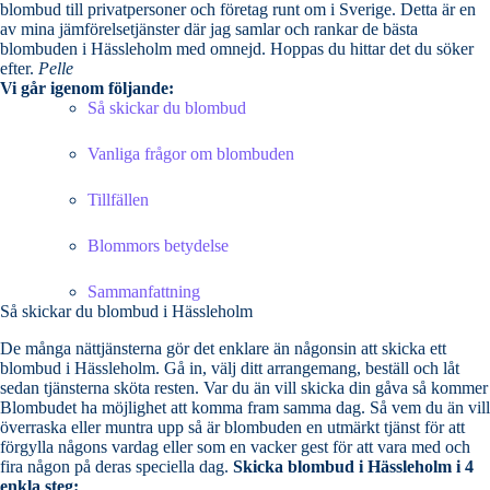
blombud till privatpersoner och företag runt om i Sverige. Detta är en
av mina jämförelsetjänster där jag samlar och rankar de bästa
blombuden i Hässleholm med omnejd. Hoppas du hittar det du söker
efter.
Pelle
Vi går igenom följande:
Så skickar du blombud
Vanliga frågor om blombuden
Tillfällen
Blommors betydelse
Sammanfattning
Så skickar du blombud i Hässleholm
De många nättjänsterna gör det enklare än någonsin att skicka ett
blombud i Hässleholm. Gå in, välj ditt arrangemang, beställ och låt
sedan tjänsterna sköta resten. Var du än vill skicka din gåva så kommer
Blombudet ha möjlighet att komma fram samma dag. Så vem du än vill
överraska eller muntra upp så är blombuden en utmärkt tjänst för att
förgylla någons vardag eller som en vacker gest för att vara med och
fira någon på deras speciella dag.
Skicka blombud i Hässleholm i 4
enkla steg: