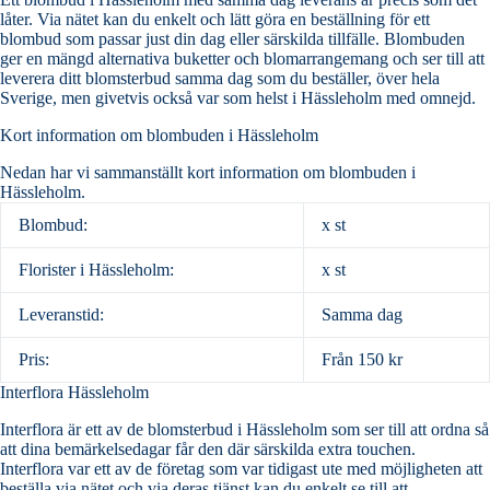
låter. Via nätet kan du enkelt och lätt göra en beställning för ett
blombud som passar just din dag eller särskilda tillfälle. Blombuden
ger en mängd alternativa buketter och blomarrangemang och ser till att
leverera ditt blomsterbud samma dag som du beställer, över hela
Sverige, men givetvis också var som helst i Hässleholm med omnejd.
Kort information om blombuden i Hässleholm
Nedan har vi sammanställt kort information om blombuden i
Hässleholm.
Blombud:
x st
Florister i Hässleholm:
x st
Leveranstid:
Samma dag
Pris:
Från 150 kr
Interflora Hässleholm
Interflora är ett av de blomsterbud i Hässleholm som ser till att ordna så
att dina bemärkelsedagar får den där särskilda extra touchen.
Interflora var ett av de företag som var tidigast ute med möjligheten att
beställa via nätet och via deras tjänst kan du enkelt se till att