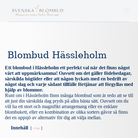
S
k
i
p
t
o
c
o
n
Blombud Hässleholm
t
e
n
Ett blombud i Hässleholm ett perfekt val när det finns något
t
värt att uppmärksamma! Oavsett om det gäller födelsedagar,
särskilda högtider eller att någon lyckats med en bedrift av
något slag och varje sådant tillfälle förtjänar att förgyllas med
hjälp av blommor.
Runt om i Hässleholm finns många blombud som är redo att se till
att just din särskilda dag pryds på allra bästa sätt. Oavsett om du
vill ha ett stort och magnifikt arrangemang eller en enklare
blombukett, eller en kombination av olika sorters gåvor så finns
det en uppsjö av alternativ för dig att välja mellan.
Innehåll
visa