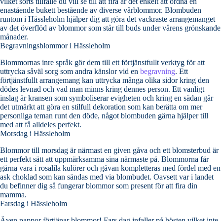
vilket sorts tillfälle du vill se till att fira är det enkelt att ordna en
enastående bukett bestående av diverse vårblommor. Blombuden
runtom i Hässleholm hjälper dig att göra det vackraste arrangemanget
av det överflöd av blommor som står till buds under vårens grönskande
månader.
Begravningsblommor i Hässleholm
Blommornas inre språk gör dem till ett förtjänstfullt verktyg för att
uttrycka såväl sorg som andra känslor vid en
begravning
. Ett
förtjänstfullt arrangemang kan uttrycka många olika sidor kring den
dödes levnad och vad man minns kring dennes person. Ett vanligt
inslag är kransen som symboliserar evigheten och kring en sådan går
det utmärkt att göra en stilfull dekoration som kan berätta om mer
personliga teman runt den döde, något blombuden gärna hjälper till
med att få alldeles perfekt.
Morsdag i Hässleholm
Blommor till morsdag är närmast en given gåva och ett blomsterbud är
ett perfekt sätt att uppmärksamma sina närmaste på. Blommorna får
gärna vara i rosalila kulörer och gåvan kompletteras med fördel med en
ask choklad som kan sändas med via blombudet. Oavsett var i landet
du befinner dig så fungerar blommor som present för att fira din
mamma.
Farsdag i Hässleholm
Även pappor förtjänar blommor! Fars dag infaller på hösten vilket inte