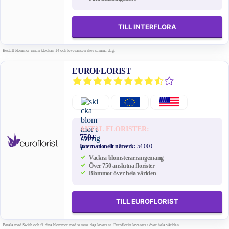
TILL INTERFLORA
Beställ blommor innan klockan 14 och leveransen sker samma dag.
EUROFLORIST
ANTAL FLORISTER:
750+
Internationellt nätverk:
54 000
Vackra blomsterarrangemang
Över 750 anslutna florister
Blommor över hela världen
TILL EUROFLORIST
Betala med Swish och få dina blommor med samma dag leverans. Euroflorist levererar över hela världen.