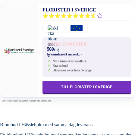
FLORISTER I SVERIGE
ANTAL FLORISTER:
500+
Internationellt nätverk:
-
Ny blomsterförmedlare
Bra utbud
Blommor över hela Sverige
TILL FLORISTER I SVERIGE
Leverans samma dag inom Sverige och utomlands.
Blombud i Hässleholm med samma dag leverans
Ett blombud i Hässleholm med samma dag leverans är precis som det