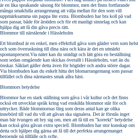
är en lika sprakande säsong för blommor, men det finns fortfarande
många smakfulla arrangemang att välja mellan för den som vill
uppmärksamma sin pappa lite extra. Blombuden har bra koll på vad
som passar, både för årstiden och för ett manligt sinnelag och kan
hjälpa dig att få din gåva precis rätt.
Blommor till närstående i Hässleholm
Ett blombud är en enkel, men effektfull gåva som gläder vem som helst
och som överraskning till dina nära och kära är det en utmärkt
spontanpresent.Via nätet kan du smidigt och lätt göra en beställning
som sedan omgående kan skickas överallt i Hässleholm, vart än du
önskar. Såklart gäller detta även för högtider och andra större dagar.
Via blombuden kan du enkelt hitta det blomarrangemang som passar
tillfället och dina närmastes smak allra bäst.
Blommors betydelse
Blommor har en stark ställning som gåva i vår kultur och det finns
också ett utvecklat språk kring vad enskilda blommor står för och
uttrycker. Både blommornas färg som deras antal kan ge olika
innebörd till vad du vill att gåvan ska signalera. Det är förstås inget
man bär tvungen att bry sig om, men att få till en ”korrekt” betydelse
kan också göra gåvan extra speciell. Blombuden har stor kunskap om
detta och hjälper dig gärna att få till det perfekta arrangemanget
beroende på tillfälle och syfte.