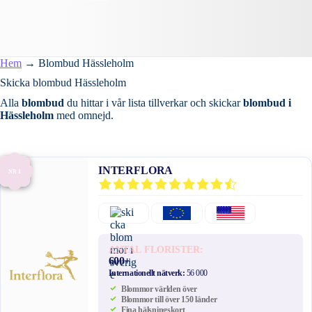
Hem
→
Blombud Hässleholm
Skicka blombud Hässleholm
Alla
blombud
du hittar i vår lista tillverkar och skickar
blombud i
Hässleholm
med omnejd.
INTERFLORA
NR 1
ANTAL FLORISTER:
600+
Internationellt nätverk:
56 000
Blommor världen över
Blommor till över 150 länder
Fina hälsningskort