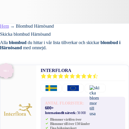
Hem
→
Blombud Härnösand
Skicka blombud Härnösand
Alla
blombud
du hittar i vår lista tillverkar och skickar
blombud i
Härnösand
med omnejd.
INTERFLORA
NR 1
ANTAL FLORISTER:
600+
Internationellt nätverk:
56 000
Blommor världen över
Blommor till över 150 länder
Fina hälsningskort