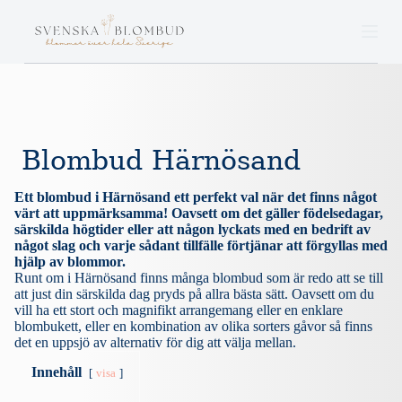
S
k
i
p
t
o
c
o
n
Blombud Härnösand
t
e
n
Ett blombud i Härnösand ett perfekt val när det finns något
t
värt att uppmärksamma! Oavsett om det gäller födelsedagar,
särskilda högtider eller att någon lyckats med en bedrift av
något slag och varje sådant tillfälle förtjänar att förgyllas med
hjälp av blommor.
Runt om i Härnösand finns många blombud som är redo att se till
att just din särskilda dag pryds på allra bästa sätt. Oavsett om du
vill ha ett stort och magnifikt arrangemang eller en enklare
blombukett, eller en kombination av olika sorters gåvor så finns
det en uppsjö av alternativ för dig att välja mellan.
Innehåll
visa