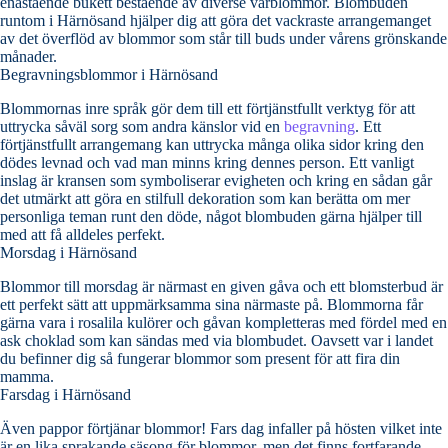
enastående bukett bestående av diverse vårblommor. Blombuden
runtom i Härnösand hjälper dig att göra det vackraste arrangemanget
av det överflöd av blommor som står till buds under vårens grönskande
månader.
Begravningsblommor i Härnösand
Blommornas inre språk gör dem till ett förtjänstfullt verktyg för att
uttrycka såväl sorg som andra känslor vid en
begravning
. Ett
förtjänstfullt arrangemang kan uttrycka många olika sidor kring den
dödes levnad och vad man minns kring dennes person. Ett vanligt
inslag är kransen som symboliserar evigheten och kring en sådan går
det utmärkt att göra en stilfull dekoration som kan berätta om mer
personliga teman runt den döde, något blombuden gärna hjälper till
med att få alldeles perfekt.
Morsdag i Härnösand
Blommor till morsdag är närmast en given gåva och ett blomsterbud är
ett perfekt sätt att uppmärksamma sina närmaste på. Blommorna får
gärna vara i rosalila kulörer och gåvan kompletteras med fördel med en
ask choklad som kan sändas med via blombudet. Oavsett var i landet
du befinner dig så fungerar blommor som present för att fira din
mamma.
Farsdag i Härnösand
Även pappor förtjänar blommor! Fars dag infaller på hösten vilket inte
är en lika sprakande säsong för blommor, men det finns fortfarande