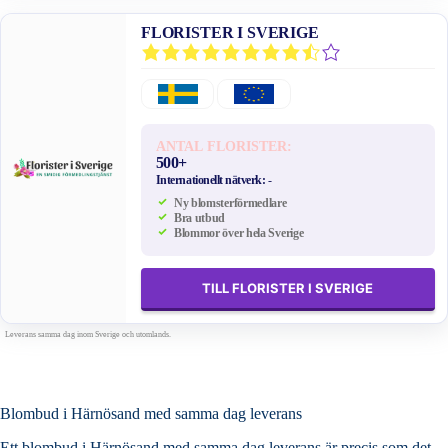
FLORISTER I SVERIGE
ANTAL FLORISTER:
500+
Internationellt nätverk:
-
Ny blomsterförmedlare
Bra utbud
Blommor över hela Sverige
TILL FLORISTER I SVERIGE
Leverans samma dag inom Sverige och utomlands.
Blombud i Härnösand med samma dag leverans
Ett blombud i Härnösand med samma dag leverans är precis som det