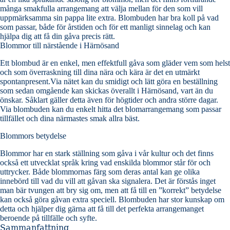
många smakfulla arrangemang att välja mellan för den som vill
uppmärksamma sin pappa lite extra. Blombuden har bra koll på vad
som passar, både för årstiden och för ett manligt sinnelag och kan
hjälpa dig att få din gåva precis rätt.
Blommor till närstående i Härnösand
Ett blombud är en enkel, men effektfull gåva som gläder vem som helst
och som överraskning till dina nära och kära är det en utmärkt
spontanpresent.Via nätet kan du smidigt och lätt göra en beställning
som sedan omgående kan skickas överallt i Härnösand, vart än du
önskar. Såklart gäller detta även för högtider och andra större dagar.
Via blombuden kan du enkelt hitta det blomarrangemang som passar
tillfället och dina närmastes smak allra bäst.
Blommors betydelse
Blommor har en stark ställning som gåva i vår kultur och det finns
också ett utvecklat språk kring vad enskilda blommor står för och
uttrycker. Både blommornas färg som deras antal kan ge olika
innebörd till vad du vill att gåvan ska signalera. Det är förstås inget
man bär tvungen att bry sig om, men att få till en ”korrekt” betydelse
kan också göra gåvan extra speciell. Blombuden har stor kunskap om
detta och hjälper dig gärna att få till det perfekta arrangemanget
beroende på tillfälle och syfte.
Sammanfattning