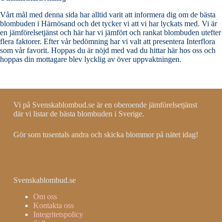
Vårt mål med denna sida har alltid varit att informera dig om de bästa
blombuden i Härnösand och det tycker vi att vi har lyckats med. Vi är
en jämförelsetjänst och här har vi jämfört och rankat blombuden utefter
flera faktorer. Efter vår bedömning har vi valt att presentera Interflora
som vår favorit. Hoppas du är nöjd med vad du hittar här hos oss och
hoppas din mottagare blev lycklig av över uppvaktningen.
Vi på Svenskablombud.se är en oberoende jämförelsetjänst
där vi listar de bästa blombuden i Sverige.
Gör som tusentals andra och skicka blommor på nätet idag!
Svenskablombud.se
Om oss
Kontakta oss
Integritetspolicy