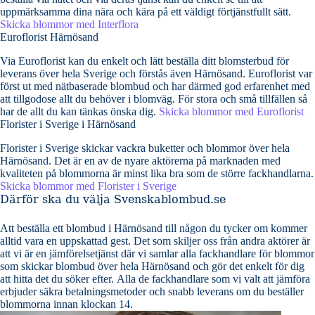
uppmärksamma dina nära och kära på ett väldigt förtjänstfullt sätt.
Skicka blommor med Interflora
Euroflorist Härnösand
Via Euroflorist kan du enkelt och lätt beställa ditt blomsterbud för
leverans över hela Sverige och förstås även Härnösand. Euroflorist var
först ut med nätbaserade blombud och har därmed god erfarenhet med
att tillgodose allt du behöver i blomväg. För stora och små tillfällen så
har de allt du kan tänkas önska dig.
Skicka blommor med Euroflorist
Florister i Sverige i Härnösand
Florister i Sverige skickar vackra buketter och blommor över hela
Härnösand. Det är en av de nyare aktörerna på marknaden med
kvaliteten på blommorna är minst lika bra som de större fackhandlarna.
Skicka blommor med Florister i Sverige
Därför ska du välja Svenskablombud.se
Att beställa ett blombud i Härnösand till någon du tycker om kommer
alltid vara en uppskattad gest. Det som skiljer oss från andra aktörer är
att vi är en jämförelsetjänst där vi samlar alla fackhandlare för blommor
som skickar blombud över hela Härnösand och gör det enkelt för dig
att hitta det du söker efter. Alla de fackhandlare som vi valt att jämföra
erbjuder säkra betalningsmetoder och snabb leverans om du beställer
blommorna innan klockan 14.