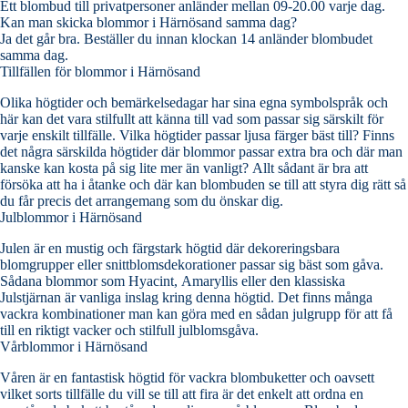
Ett blombud till privatpersoner anländer mellan 09-20.00 varje dag.
Kan man skicka blommor i Härnösand samma dag?
Ja det går bra. Beställer du innan klockan 14 anländer blombudet
samma dag.
Tillfällen för blommor i Härnösand
Olika högtider och bemärkelsedagar har sina egna symbolspråk och
här kan det vara stilfullt att känna till vad som passar sig särskilt för
varje enskilt tillfälle. Vilka högtider passar ljusa färger bäst till? Finns
det några särskilda högtider där blommor passar extra bra och där man
kanske kan kosta på sig lite mer än vanligt? Allt sådant är bra att
försöka att ha i åtanke och där kan blombuden se till att styra dig rätt så
du får precis det arrangemang som du önskar dig.
Julblommor i Härnösand
Julen är en mustig och färgstark högtid där dekoreringsbara
blomgrupper eller snittblomsdekorationer passar sig bäst som gåva.
Sådana blommor som Hyacint, Amaryllis eller den klassiska
Julstjärnan är vanliga inslag kring denna högtid. Det finns många
vackra kombinationer man kan göra med en sådan julgrupp för att få
till en riktigt vacker och stilfull julblomsgåva.
Vårblommor i Härnösand
Våren är en fantastisk högtid för vackra blombuketter och oavsett
vilket sorts tillfälle du vill se till att fira är det enkelt att ordna en