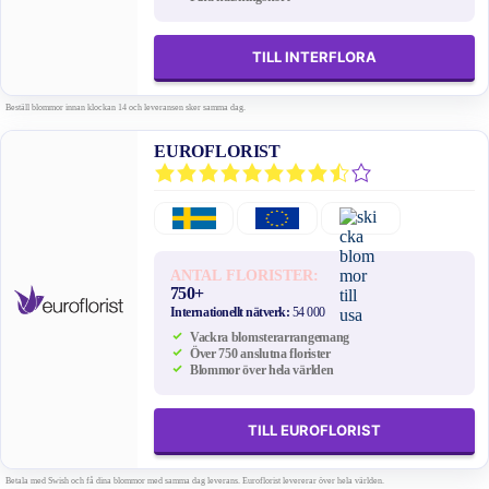
TILL INTERFLORA
Beställ blommor innan klockan 14 och leveransen sker samma dag.
EUROFLORIST
ANTAL FLORISTER:
750+
Internationellt nätverk:
54 000
Vackra blomsterarrangemang
Över 750 anslutna florister
Blommor över hela världen
TILL EUROFLORIST
Betala med Swish och få dina blommor med samma dag leverans. Euroflorist levererar över hela världen.