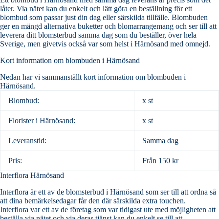
låter. Via nätet kan du enkelt och lätt göra en beställning för ett
blombud som passar just din dag eller särskilda tillfälle. Blombuden
ger en mängd alternativa buketter och blomarrangemang och ser till att
leverera ditt blomsterbud samma dag som du beställer, över hela
Sverige, men givetvis också var som helst i Härnösand med omnejd.
Kort information om blombuden i Härnösand
Nedan har vi sammanställt kort information om blombuden i
Härnösand.
Blombud:
x st
Florister i Härnösand:
x st
Leveranstid:
Samma dag
Pris:
Från 150 kr
Interflora Härnösand
Interflora är ett av de blomsterbud i Härnösand som ser till att ordna så
att dina bemärkelsedagar får den där särskilda extra touchen.
Interflora var ett av de företag som var tidigast ute med möjligheten att
beställa via nätet och via deras tjänst kan du enkelt se till att