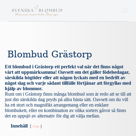
S
k
i
p
t
o
c
o
n
Blombud Grästorp
t
e
n
Ett blombud i Grästorp ett perfekt val när det finns något
t
värt att uppmärksamma! Oavsett om det gäller födelsedagar,
särskilda högtider eller att någon lyckats med en bedrift av
något slag och varje sådant tillfälle förtjänar att förgyllas med
hjälp av blommor.
Runt om i Grästorp finns många blombud som är redo att se till att
just din särskilda dag pryds på allra bästa sätt. Oavsett om du vill
ha ett stort och magnifikt arrangemang eller en enklare
blombukett, eller en kombination av olika sorters gåvor så finns
det en uppsjö av alternativ för dig att välja mellan.
Innehåll
visa