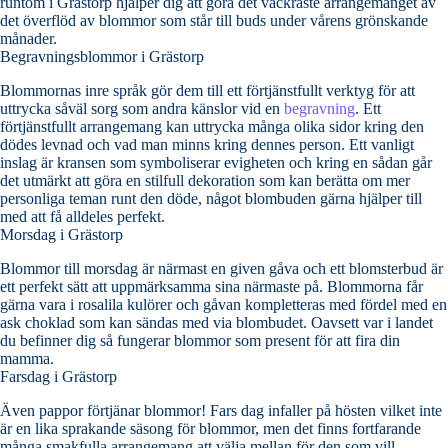
runtom i Grästorp hjälper dig att göra det vackraste arrangemanget av
det överflöd av blommor som står till buds under vårens grönskande
månader.
Begravningsblommor i Grästorp
Blommornas inre språk gör dem till ett förtjänstfullt verktyg för att
uttrycka såväl sorg som andra känslor vid en
begravning
. Ett
förtjänstfullt arrangemang kan uttrycka många olika sidor kring den
dödes levnad och vad man minns kring dennes person. Ett vanligt
inslag är kransen som symboliserar evigheten och kring en sådan går
det utmärkt att göra en stilfull dekoration som kan berätta om mer
personliga teman runt den döde, något blombuden gärna hjälper till
med att få alldeles perfekt.
Morsdag i Grästorp
Blommor till morsdag är närmast en given gåva och ett blomsterbud är
ett perfekt sätt att uppmärksamma sina närmaste på. Blommorna får
gärna vara i rosalila kulörer och gåvan kompletteras med fördel med en
ask choklad som kan sändas med via blombudet. Oavsett var i landet
du befinner dig så fungerar blommor som present för att fira din
mamma.
Farsdag i Grästorp
Även pappor förtjänar blommor! Fars dag infaller på hösten vilket inte
är en lika sprakande säsong för blommor, men det finns fortfarande
många smakfulla arrangemang att välja mellan för den som vill