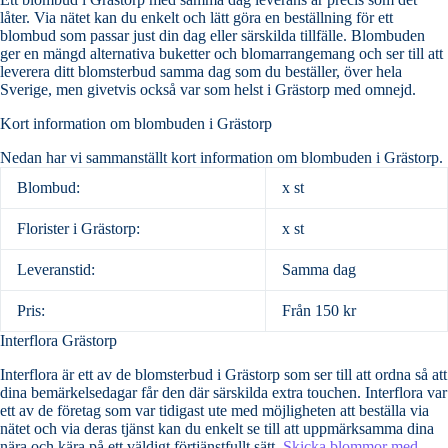
låter. Via nätet kan du enkelt och lätt göra en beställning för ett
blombud som passar just din dag eller särskilda tillfälle. Blombuden
ger en mängd alternativa buketter och blomarrangemang och ser till att
leverera ditt blomsterbud samma dag som du beställer, över hela
Sverige, men givetvis också var som helst i Grästorp med omnejd.
Kort information om blombuden i Grästorp
Nedan har vi sammanställt kort information om blombuden i Grästorp.
Blombud:
x st
Florister i Grästorp:
x st
Leveranstid:
Samma dag
Pris:
Från 150 kr
Interflora Grästorp
Interflora är ett av de blomsterbud i Grästorp som ser till att ordna så att
dina bemärkelsedagar får den där särskilda extra touchen. Interflora var
ett av de företag som var tidigast ute med möjligheten att beställa via
nätet och via deras tjänst kan du enkelt se till att uppmärksamma dina
nära och kära på ett väldigt förtjänstfullt sätt.
Skicka blommor med