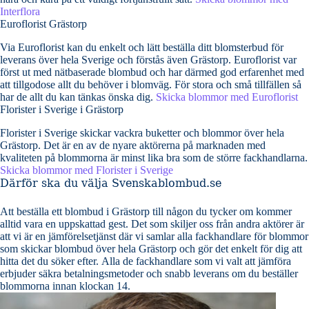
Interflora
Euroflorist Grästorp
Via Euroflorist kan du enkelt och lätt beställa ditt blomsterbud för
leverans över hela Sverige och förstås även Grästorp. Euroflorist var
först ut med nätbaserade blombud och har därmed god erfarenhet med
att tillgodose allt du behöver i blomväg. För stora och små tillfällen så
har de allt du kan tänkas önska dig.
Skicka blommor med Euroflorist
Florister i Sverige i Grästorp
Florister i Sverige skickar vackra buketter och blommor över hela
Grästorp. Det är en av de nyare aktörerna på marknaden med
kvaliteten på blommorna är minst lika bra som de större fackhandlarna.
Skicka blommor med Florister i Sverige
Därför ska du välja Svenskablombud.se
Att beställa ett blombud i Grästorp till någon du tycker om kommer
alltid vara en uppskattad gest. Det som skiljer oss från andra aktörer är
att vi är en jämförelsetjänst där vi samlar alla fackhandlare för blommor
som skickar blombud över hela Grästorp och gör det enkelt för dig att
hitta det du söker efter. Alla de fackhandlare som vi valt att jämföra
erbjuder säkra betalningsmetoder och snabb leverans om du beställer
blommorna innan klockan 14.