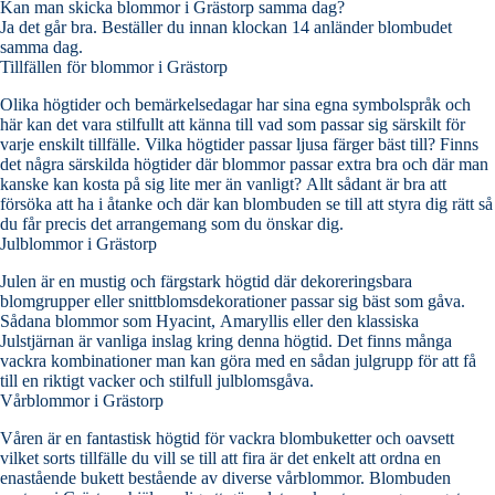
Kan man skicka blommor i Grästorp samma dag?
Ja det går bra. Beställer du innan klockan 14 anländer blombudet
samma dag.
Tillfällen för blommor i Grästorp
Olika högtider och bemärkelsedagar har sina egna symbolspråk och
här kan det vara stilfullt att känna till vad som passar sig särskilt för
varje enskilt tillfälle. Vilka högtider passar ljusa färger bäst till? Finns
det några särskilda högtider där blommor passar extra bra och där man
kanske kan kosta på sig lite mer än vanligt? Allt sådant är bra att
försöka att ha i åtanke och där kan blombuden se till att styra dig rätt så
du får precis det arrangemang som du önskar dig.
Julblommor i Grästorp
Julen är en mustig och färgstark högtid där dekoreringsbara
blomgrupper eller snittblomsdekorationer passar sig bäst som gåva.
Sådana blommor som Hyacint, Amaryllis eller den klassiska
Julstjärnan är vanliga inslag kring denna högtid. Det finns många
vackra kombinationer man kan göra med en sådan julgrupp för att få
till en riktigt vacker och stilfull julblomsgåva.
Vårblommor i Grästorp
Våren är en fantastisk högtid för vackra blombuketter och oavsett
vilket sorts tillfälle du vill se till att fira är det enkelt att ordna en
enastående bukett bestående av diverse vårblommor. Blombuden