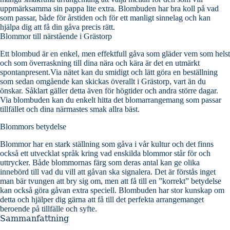
uppmärksamma sin pappa lite extra. Blombuden har bra koll på vad
som passar, både för årstiden och för ett manligt sinnelag och kan
hjälpa dig att få din gåva precis rätt.
Blommor till närstående i Grästorp
Ett blombud är en enkel, men effektfull gåva som gläder vem som helst
och som överraskning till dina nära och kära är det en utmärkt
spontanpresent.Via nätet kan du smidigt och lätt göra en beställning
som sedan omgående kan skickas överallt i Grästorp, vart än du
önskar. Såklart gäller detta även för högtider och andra större dagar.
Via blombuden kan du enkelt hitta det blomarrangemang som passar
tillfället och dina närmastes smak allra bäst.
Blommors betydelse
Blommor har en stark ställning som gåva i vår kultur och det finns
också ett utvecklat språk kring vad enskilda blommor står för och
uttrycker. Både blommornas färg som deras antal kan ge olika
innebörd till vad du vill att gåvan ska signalera. Det är förstås inget
man bär tvungen att bry sig om, men att få till en ”korrekt” betydelse
kan också göra gåvan extra speciell. Blombuden har stor kunskap om
detta och hjälper dig gärna att få till det perfekta arrangemanget
beroende på tillfälle och syfte.
Sammanfattning