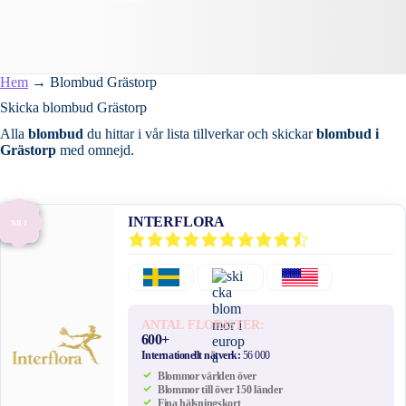
Hem
→
Blombud Grästorp
Skicka blombud Grästorp
Alla
blombud
du hittar i vår lista tillverkar och skickar
blombud i
Grästorp
med omnejd.
INTERFLORA
NR 1
ANTAL FLORISTER:
600+
Internationellt nätverk:
56 000
Blommor världen över
Blommor till över 150 länder
Fina hälsningskort