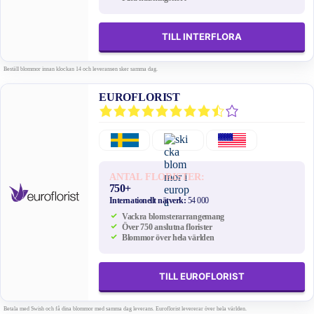
TILL INTERFLORA
Beställ blommor innan klockan 14 och leveransen sker samma dag.
EUROFLORIST
ANTAL FLORISTER:
750+
Internationellt nätverk:
54 000
Vackra blomsterarrangemang
Över 750 anslutna florister
Blommor över hela världen
TILL EUROFLORIST
Betala med Swish och få dina blommor med samma dag leverans. Euroflorist levererar över hela världen.