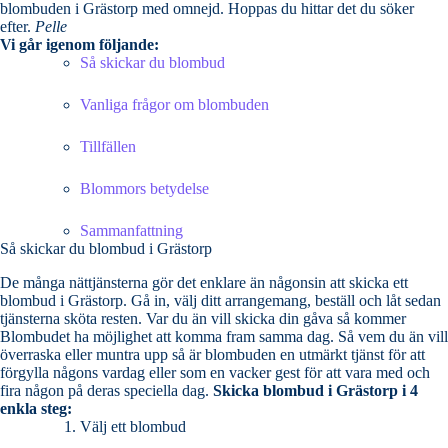
blombuden i Grästorp med omnejd. Hoppas du hittar det du söker
efter.
Pelle
Vi går igenom följande:
Så skickar du blombud
Vanliga frågor om blombuden
Tillfällen
Blommors betydelse
Sammanfattning
Så skickar du blombud i Grästorp
De många nättjänsterna gör det enklare än någonsin att skicka ett
blombud i Grästorp. Gå in, välj ditt arrangemang, beställ och låt sedan
tjänsterna sköta resten. Var du än vill skicka din gåva så kommer
Blombudet ha möjlighet att komma fram samma dag. Så vem du än vill
överraska eller muntra upp så är blombuden en utmärkt tjänst för att
förgylla någons vardag eller som en vacker gest för att vara med och
fira någon på deras speciella dag.
Skicka blombud i Grästorp i 4
enkla steg:
Välj ett blombud