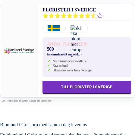
FLORISTER I SVERIGE
ANTAL FLORISTER:
500+
Internationellt nätverk:
-
Ny blomsterförmedlare
Bra utbud
Blommor över hela Sverige
TILL FLORISTER I SVERIGE
Leverans samma dag inom Sverige och utomlands.
Blombud i Grästorp med samma dag leverans
Ett blombud i Grästorp med samma dag leverans är precis som det