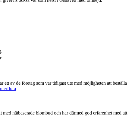
en givetvis också var som helst i Gislaved med omnejd.
g
r
terflora