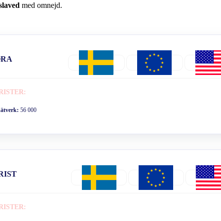
slaved
med omnejd.
ORA
RISTER:
nätverk:
56 000
RIST
RISTER: