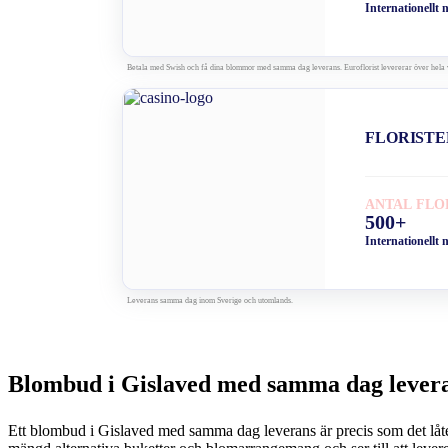
Internationellt 
Betala med Swish och få dina blommor med samma dag leverans. Euroflorist levererar över hela 
FLORISTE
ANTAL FLO
500+
Internationellt 
Leverans samma dag inom Sverige och utomlands.
Blombud i Gislaved med samma dag lever
Ett blombud i Gislaved med samma dag leverans är precis som det låter. Via nä