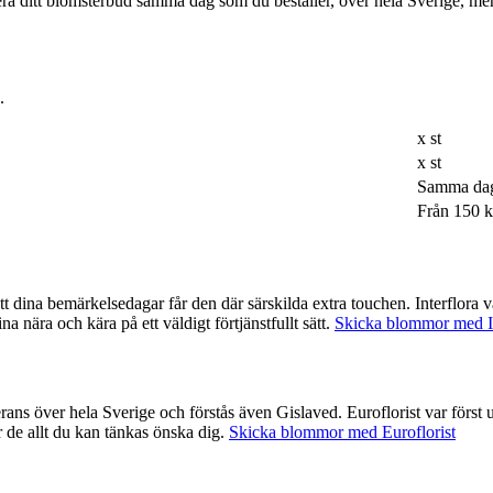
rera ditt blomsterbud samma dag som du beställer, över hela Sverige, m
.
x st
x st
Samma da
Från 150 k
lda extra touchen. Interflora var ett av de företag som var tidigast ute med möjligheten att beställa
a nära och kära på ett väldigt förtjänstfullt sätt.
Skicka blommor med In
. Euroflorist var först ut med nätbaserade blombud och har därmed god erfarenhet med att
ar de allt du kan tänkas önska dig.
Skicka blommor med Euroflorist