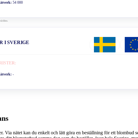
nätverk:
54 000
världen.
R I SVERIGE
RISTER:
nätverk:
-
ans
tet kan du enkelt och lätt göra en beställning för ett blombud som passar just d