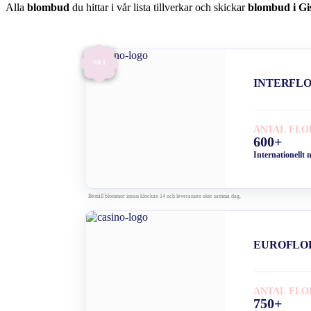
Alla
blombud
du hittar i vår lista tillverkar och skickar
blombud i Gi
NR 1
INTERFL
ANTAL FLO
600+
Internationellt 
Beställ blommor innan klockan 14 och leveransen sker samma dag.
EUROFLO
ANTAL FLO
750+