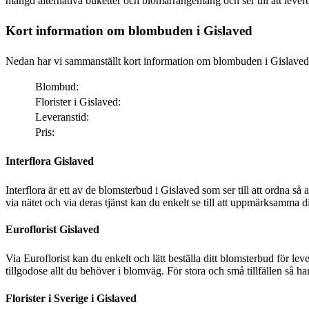
mängd alternativa buketter och blomarrangemang och ser till att leve
Kort information om blombuden i Gislaved
Nedan har vi sammanställt kort information om blombuden i Gislaved
Blombud:
Florister i Gislaved:
Leveranstid:
Pris:
Interflora Gislaved
Interflora är ett av de blomsterbud i Gislaved som ser till att ordna så att dina bemärkelsedagar får den där särski
via nätet och via deras tjänst kan du enkelt se till att uppmärksamma din
Euroflorist Gislaved
Via Euroflorist kan du enkelt och lätt beställa ditt blomsterbud för leverans över hela Sverige och förstås även Gislaved
tillgodose allt du behöver i blomväg. För stora och små tillfällen så h
Florister i Sverige i Gislaved