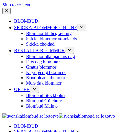
Skip to content
BLOMBUD
SKICKA BLOMMOR ONLINE
Blommor till begravning
Skicka blommor utomlands
Skicka choklad
BESTÄLLA BLOMMOR
Blommor alla hjärtans dag
Fars dag blommor
Grattis blommor
Krya på dig blommor
Kondoleansblommor
Mors dag blommor
ORTER
Blombud Stockholm
Blombud Göteborg
Blombud Malmö
BLOMBUD
SKICKA BLOMMOR ONLINE