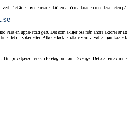
slaved. Det är en av de nyare aktörerna på marknaden med kvaliteten p
.se
id vara en uppskattad gest. Det som skiljer oss från andra aktörer är at
 betalningsmetoder och snabb leverans om du beställer
ge. Detta är en av mina jämförelsetjänster där jag samlar och rankar de bästa blombuden i