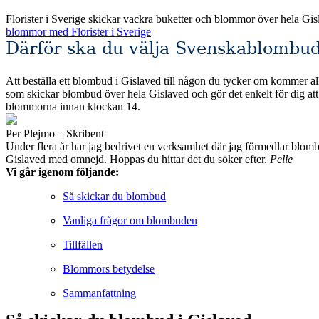
Florister i Sverige skickar vackra buketter och blommor över hela Gi
blommor med Florister i Sverige
Därför ska du välja Svenskablombud
Att beställa ett blombud i Gislaved till någon du tycker om kommer allt
som skickar blombud över hela Gislaved och gör det enkelt för dig att hitta det du söker efter. Alla de fackhandlare som vi valt att jämföra erbjuder säkra
blommorna innan klockan 14.
Per Plejmo – Skribent
Under flera år har jag bedrivet en verksamhet där jag förmedlar blombud till privatpersoner och företag runt om i Sveri
Gislaved med omnejd. Hoppas du hittar det du söker efter.
Pelle
Vi går igenom följande:
Så skickar du blombud
Vanliga frågor om blombuden
Tillfällen
Blommors betydelse
Sammanfattning