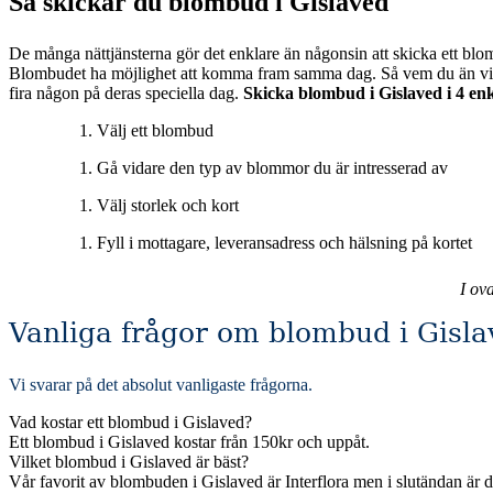
Så skickar du blombud i Gislaved
De många nättjänsterna gör det enklare än någonsin att skicka ett blom
Blombudet ha möjlighet att komma fram samma dag. Så vem du än vill överraska eller muntra upp så är blombuden en utmärkt tjänst för att förgylla någons vardag eller som en vacker gest för att vara med och
fira någon på deras speciella dag.
Skicka blombud i Gislaved i 4 enk
Välj ett blombud
Gå vidare den typ av blommor du är intresserad av
Välj storlek och kort
Fyll i mottagare, leveransadress och hälsning på kortet
I ov
Vanliga frågor om blombud i Gisla
Vi svarar på det absolut vanligaste frågorna
.
Vad kostar ett blombud i Gislaved?
Ett blombud i Gislaved kostar från 150kr och uppåt.
Vilket blombud i Gislaved är bäst?
Vår favorit av blombuden i Gislaved är Interflora men i slutändan är 