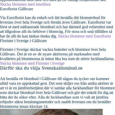
Skicka blommor med Interflora
Euroflorist Gällivare
Via Euroflorist kan du enkelt och lätt beställa ditt blomsterbud för
leverans över hela Sverige och förstås även Gällivare. Euroflorist var
först ut med nätbaserade blombud och har därmed god erfarenhet med
att tillgodose allt du behöver i blomväg. För stora och små tillfällen så
har de allt du kan tänkas önska dig.
Skicka blommor med Euroflorist
Florister i Sverige i Gällivare
Florister i Sverige skickar vackra buketter och blommor över hela
Gällivare. Det är en av de nyare aktörerna på marknaden med
kvaliteten på blommorna är minst lika bra som de större fackhandlarna.
Skicka blommor med Florister i Sverige
Därför ska du välja Svenskablombud.se
Att beställa ett blombud i Gällivare till någon du tycker om kommer
alltid vara en uppskattad gest. Det som skiljer oss från andra aktörer är
att vi är en jämförelsetjänst där vi samlar alla fackhandlare för blommor
som skickar blombud över hela Gällivare och gör det enkelt för dig att
hitta det du söker efter. Alla de fackhandlare som vi valt att jämföra
erbjuder säkra betalningsmetoder och snabb leverans om du beställer
blommorna innan klockan 14.