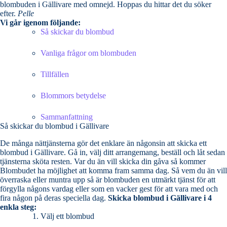
blombuden i Gällivare med omnejd. Hoppas du hittar det du söker
efter.
Pelle
Vi går igenom följande:
Så skickar du blombud
Vanliga frågor om blombuden
Tillfällen
Blommors betydelse
Sammanfattning
Så skickar du blombud i Gällivare
De många nättjänsterna gör det enklare än någonsin att skicka ett
blombud i Gällivare. Gå in, välj ditt arrangemang, beställ och låt sedan
tjänsterna sköta resten. Var du än vill skicka din gåva så kommer
Blombudet ha möjlighet att komma fram samma dag. Så vem du än vill
överraska eller muntra upp så är blombuden en utmärkt tjänst för att
förgylla någons vardag eller som en vacker gest för att vara med och
fira någon på deras speciella dag.
Skicka blombud i Gällivare i 4
enkla steg:
Välj ett blombud