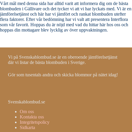
Vårt mål med denna sida har alltid varit att informera dig om de bästa
blombuden i Gällivare och det tycker vi att vi har lyckats med. Vi är en
jämförelsetjänst och här har vi jämfört och rankat blombuden utefter
flera faktorer. Efter vår bedömning har vi valt att presentera Interflora
som vår favorit. Hoppas du är nöjd med vad du hittar här hos oss och
hoppas din mottagare blev lycklig av över uppvaktningen.
Vi på Svenskablombud.se är en oberoende jämförelsetjänst
där vi listar de bästa blombuden i Sverige.
Gör som tusentals andra och skicka blommor på nätet idag!
Svenskablombud.se
Om oss
Kontakta oss
Integritetspolicy
Sidkarta