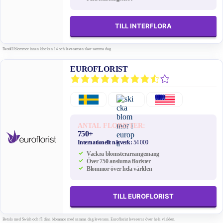
TILL INTERFLORA
Beställ blommor innan klockan 14 och leveransen sker samma dag.
EUROFLORIST
ANTAL FLORISTER:
750+
Internationellt nätverk:
54 000
Vackra blomsterarrangemang
Över 750 anslutna florister
Blommor över hela världen
TILL EUROFLORIST
Betala med Swish och få dina blommor med samma dag leverans. Euroflorist levererar över hela världen.