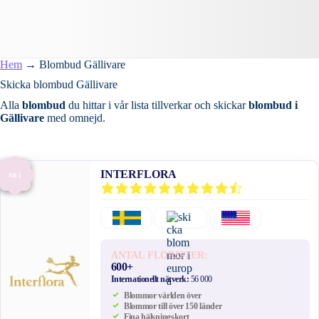
Hem
→
Blombud Gällivare
Skicka blombud Gällivare
Alla
blombud
du hittar i vår lista tillverkar och skickar
blombud i
Gällivare
med omnejd.
INTERFLORA
NR 1
ANTAL FLORISTER:
600+
Internationellt nätverk:
56 000
Blommor världen över
Blommor till över 150 länder
Fina hälsningskort