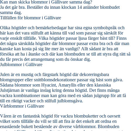
Kan man skicka blommor i Gällivare samma dag?
Ja det går bra. Beställer du innan klockan 14 anländer blombudet
samma dag.
Tillfällen för blommor i Gällivare
Olika högtider och bemärkelsedagar har sina egna symbolspråk och
här kan det vara stilfullt att känna till vad som passar sig särskilt för
varje enskilt tillfälle. Vilka högtider passar ljusa färger bäst till? Finns
det några särskilda högtider där blommor passar extra bra och där man
kanske kan kosta på sig lite mer än vanligt? Allt sådant är bra att
försöka att ha i åtanke och där kan blombuden se till att styra dig rätt så
du får precis det arrangemang som du önskar dig.
Julblommor i Gällivare
Julen är en mustig och färgstark högtid där dekoreringsbara
blomgrupper eller snittblomsdekorationer passar sig bäst som gåva.
Sådana blommor som Hyacint, Amaryllis eller den klassiska
Julstjärnan är vanliga inslag kring denna högtid. Det finns många
vackra kombinationer man kan göra med en sådan julgrupp för att få
till en riktigt vacker och stilfull julblomsgåva.
Vårblommor i Gällivare
Våren är en fantastisk högtid för vackra blombuketter och oavsett
vilket sorts tillfälle du vill se till att fira är det enkelt att ordna en
enastående bukett bestående av diverse vårblommor. Blombuden