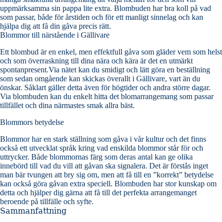
uppmärksamma sin pappa lite extra. Blombuden har bra koll på vad
som passar, både för årstiden och för ett manligt sinnelag och kan
hjälpa dig att få din gåva precis rätt.
Blommor till närstående i Gällivare
Ett blombud är en enkel, men effektfull gåva som gläder vem som helst
och som överraskning till dina nära och kära är det en utmärkt
spontanpresent.Via nätet kan du smidigt och lätt göra en beställning
som sedan omgående kan skickas överallt i Gällivare, vart än du
önskar. Såklart gäller detta även för högtider och andra större dagar.
Via blombuden kan du enkelt hitta det blomarrangemang som passar
tillfället och dina närmastes smak allra bäst.
Blommors betydelse
Blommor har en stark ställning som gåva i vår kultur och det finns
också ett utvecklat språk kring vad enskilda blommor står för och
uttrycker. Både blommornas färg som deras antal kan ge olika
innebörd till vad du vill att gåvan ska signalera. Det är förstås inget
man bär tvungen att bry sig om, men att få till en ”korrekt” betydelse
kan också göra gåvan extra speciell. Blombuden har stor kunskap om
detta och hjälper dig gärna att få till det perfekta arrangemanget
beroende på tillfälle och syfte.
Sammanfattning