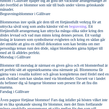
runtom i Gällivare hjälper dig att göra det vackraste arrangemanget av
det överflöd av blommor som står till buds under vårens grönskande
månader.
Begravningsblommor i Gällivare
Blommornas inre språk gör dem till ett förtjänstfullt verktyg för att
uttrycka såväl sorg som andra känslor vid en
begravning
. Ett
förtjänstfullt arrangemang kan uttrycka många olika sidor kring den
dödes levnad och vad man minns kring dennes person. Ett vanligt
inslag är kransen som symboliserar evigheten och kring en sådan går
det utmärkt att göra en stilfull dekoration som kan berätta om mer
personliga teman runt den döde, något blombuden gärna hjälper till
med att få alldeles perfekt.
Morsdag i Gällivare
Blommor till morsdag är närmast en given gåva och ett blomsterbud är
ett perfekt sätt att uppmärksamma sina närmaste på. Blommorna får
gärna vara i rosalila kulörer och gåvan kompletteras med fördel med en
ask choklad som kan sändas med via blombudet. Oavsett var i landet
du befinner dig så fungerar blommor som present för att fira din
mamma.
Farsdag i Gällivare
Även pappor förtjänar blommor! Fars dag infaller på hösten vilket inte
är en lika sprakande säsong för blommor, men det finns fortfarande
många smakfulla arrangemang att välja mellan för den som vill