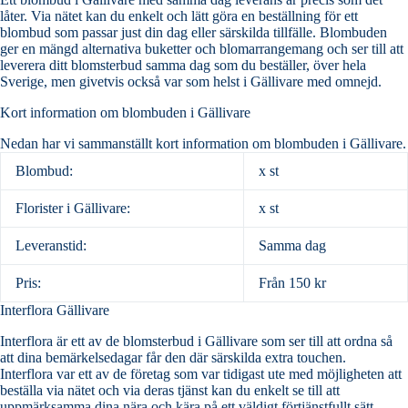
låter. Via nätet kan du enkelt och lätt göra en beställning för ett
blombud som passar just din dag eller särskilda tillfälle. Blombuden
ger en mängd alternativa buketter och blomarrangemang och ser till att
leverera ditt blomsterbud samma dag som du beställer, över hela
Sverige, men givetvis också var som helst i Gällivare med omnejd.
Kort information om blombuden i Gällivare
Nedan har vi sammanställt kort information om blombuden i Gällivare.
Blombud:
x st
Florister i Gällivare:
x st
Leveranstid:
Samma dag
Pris:
Från 150 kr
Interflora Gällivare
Interflora är ett av de blomsterbud i Gällivare som ser till att ordna så
att dina bemärkelsedagar får den där särskilda extra touchen.
Interflora var ett av de företag som var tidigast ute med möjligheten att
beställa via nätet och via deras tjänst kan du enkelt se till att
uppmärksamma dina nära och kära på ett väldigt förtjänstfullt sätt.