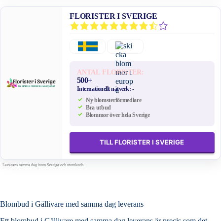
FLORISTER I SVERIGE
ANTAL FLORISTER:
500+
Internationellt nätverk:
-
Ny blomsterförmedlare
Bra utbud
Blommor över hela Sverige
TILL FLORISTER I SVERIGE
Leverans samma dag inom Sverige och utomlands.
Blombud i Gällivare med samma dag leverans
Ett blombud i Gällivare med samma dag leverans är precis som det