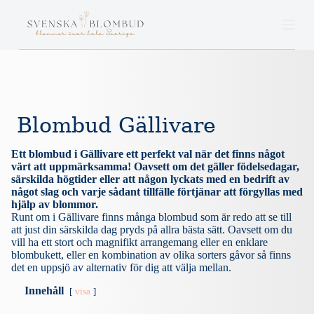
S
k
i
p
t
o
c
o
n
Blombud Gällivare
t
e
n
Ett blombud i Gällivare ett perfekt val när det finns något
t
värt att uppmärksamma! Oavsett om det gäller födelsedagar,
särskilda högtider eller att någon lyckats med en bedrift av
något slag och varje sådant tillfälle förtjänar att förgyllas med
hjälp av blommor.
Runt om i Gällivare finns många blombud som är redo att se till
att just din särskilda dag pryds på allra bästa sätt. Oavsett om du
vill ha ett stort och magnifikt arrangemang eller en enklare
blombukett, eller en kombination av olika sorters gåvor så finns
det en uppsjö av alternativ för dig att välja mellan.
Innehåll
visa