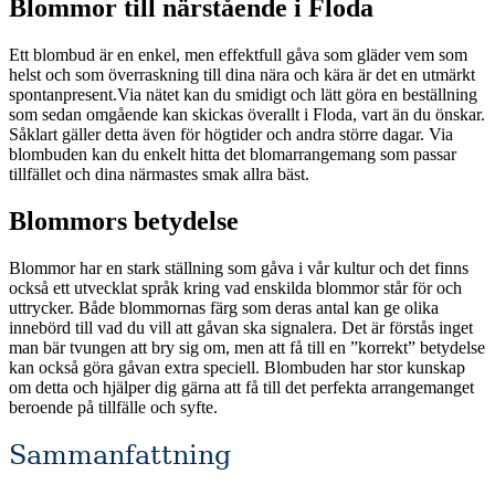
Blommor till närstående i Floda
Ett blombud är en enkel, men effektfull gåva som gläder vem som
helst och som överraskning till dina nära och kära är det en utmärkt
spontanpresent.Via nätet kan du smidigt och lätt göra en beställning
som sedan omgående kan skickas överallt i Floda, vart än du önskar.
Såklart gäller detta även för högtider och andra större dagar. Via
blombuden kan du enkelt hitta det blomarrangemang som passar
tillfället och dina närmastes smak allra bäst.
Blommors betydelse
Blommor har en stark ställning som gåva i vår kultur och det finns
också ett utvecklat språk kring vad enskilda blommor står för och
uttrycker. Både blommornas färg som deras antal kan ge olika
innebörd till vad du vill att gåvan ska signalera. Det är förstås inget
man bär tvungen att bry sig om, men att få till en ”korrekt” betydelse
kan också göra gåvan extra speciell. Blombuden har stor kunskap
om detta och hjälper dig gärna att få till det perfekta arrangemanget
beroende på tillfälle och syfte.
Sammanfattning