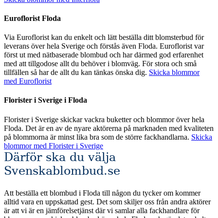
Euroflorist Floda
Via Euroflorist kan du enkelt och lätt beställa ditt blomsterbud för
leverans över hela Sverige och förstås även Floda. Euroflorist var
först ut med nätbaserade blombud och har därmed god erfarenhet
med att tillgodose allt du behöver i blomväg. För stora och små
tillfällen så har de allt du kan tänkas önska dig.
Skicka blommor
med Euroflorist
Florister i Sverige i Floda
Florister i Sverige skickar vackra buketter och blommor över hela
Floda. Det är en av de nyare aktörerna på marknaden med kvaliteten
på blommorna är minst lika bra som de större fackhandlarna.
Skicka
blommor med Florister i Sverige
Därför ska du välja
Svenskablombud.se
Att beställa ett blombud i Floda till någon du tycker om kommer
alltid vara en uppskattad gest. Det som skiljer oss från andra aktörer
är att vi är en jämförelsetjänst där vi samlar alla fackhandlare för