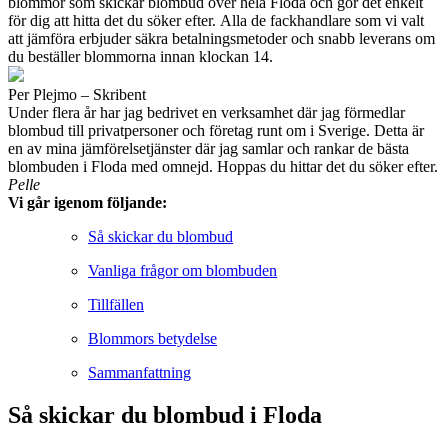
blommor som skickar blombud över hela Floda och gör det enkelt
för dig att hitta det du söker efter. Alla de fackhandlare som vi valt
att jämföra erbjuder säkra betalningsmetoder och snabb leverans om
du beställer blommorna innan klockan 14.
Per Plejmo – Skribent
Under flera år har jag bedrivet en verksamhet där jag förmedlar
blombud till privatpersoner och företag runt om i Sverige. Detta är
en av mina jämförelsetjänster där jag samlar och rankar de bästa
blombuden i Floda med omnejd. Hoppas du hittar det du söker efter.
Pelle
Vi går igenom följande:
Så skickar du blombud
Vanliga frågor om blombuden
Tillfällen
Blommors betydelse
Sammanfattning
Så skickar du blombud i Floda