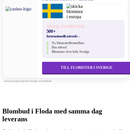
ANTAL FLORISTER:
500+
Internationellt nätverk:
-
Ny blomsterförmedlare
Bra utbud
Blommor över hela Sverige
TILL FLORISTER I SVERIGE
Leverans samma dag inom Sverige och utomlands.
Blombud i Floda med samma dag
leverans