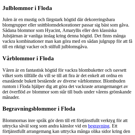
Julblommor i Floda
Julen är en mustig och färgstark högtid där dekoreringsbara
blomgrupper eller snittblomsdekorationer passar sig bäst som gåva.
Sådana blommor som Hyacint, Amaryllis eller den klassiska
Julstjärnan är vanliga inslag kring denna högtid. Det finns många
vackra kombinationer man kan göra med en sådan julgrupp för att få
till en riktigt vacker och stilfull julblomsgåva.
Vårblommor i Floda
Våren är en fantastisk högtid för vackra blombuketter och oavsett
vilket sorts tillfälle du vill se till att fira är det enkelt att ordna en
enastående bukett bestående av diverse vårblommor. Blombuden
runtom i Floda hjälper dig att göra det vackraste arrangemanget av
det överflöd av blommor som står till buds under vårens grönskande
månader.
Begravningsblommor i Floda
Blommornas inre språk gör dem till ett förtjänstfullt verktyg för att
uttrycka såväl sorg som andra känslor vid en
begravning
. Ett
förtjänstfullt arrangemang kan uttrycka många olika sidor kring den