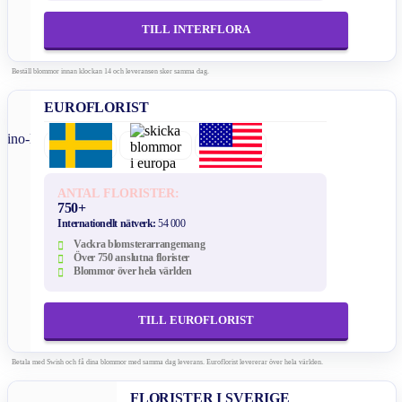
TILL INTERFLORA
Beställ blommor innan klockan 14 och leveransen sker samma dag.
EUROFLORIST
ANTAL FLORISTER:
750+
Internationellt nätverk:
54 000
Vackra blomsterarrangemang
Över 750 anslutna florister
Blommor över hela världen
TILL EUROFLORIST
Betala med Swish och få dina blommor med samma dag leverans. Euroflorist levererar över hela världen.
FLORISTER I SVERIGE