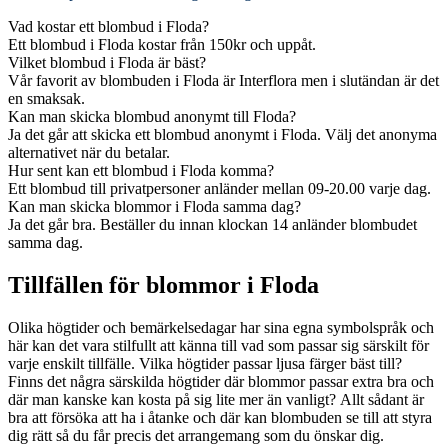
Vad kostar ett blombud i Floda?
Ett blombud i Floda kostar från 150kr och uppåt.
Vilket blombud i Floda är bäst?
Vår favorit av blombuden i Floda är Interflora men i slutändan är det
en smaksak.
Kan man skicka blombud anonymt till Floda?
Ja det går att skicka ett blombud anonymt i Floda. Välj det anonyma
alternativet när du betalar.
Hur sent kan ett blombud i Floda komma?
Ett blombud till privatpersoner anländer mellan 09-20.00 varje dag.
Kan man skicka blommor i Floda samma dag?
Ja det går bra. Beställer du innan klockan 14 anländer blombudet
samma dag.
Tillfällen för blommor i Floda
Olika högtider och bemärkelsedagar har sina egna symbolspråk och
här kan det vara stilfullt att känna till vad som passar sig särskilt för
varje enskilt tillfälle. Vilka högtider passar ljusa färger bäst till?
Finns det några särskilda högtider där blommor passar extra bra och
där man kanske kan kosta på sig lite mer än vanligt? Allt sådant är
bra att försöka att ha i åtanke och där kan blombuden se till att styra
dig rätt så du får precis det arrangemang som du önskar dig.