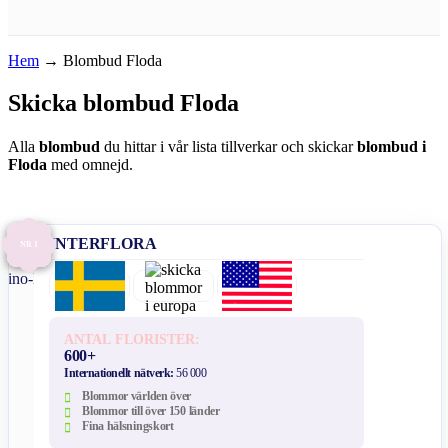
Hem
→
Blombud Floda
Skicka blombud Floda
Alla
blombud
du hittar i vår lista tillverkar och skickar
blombud i
Floda
med omnejd.
INTERFLORA
NR 1
ANTAL FLORISTER:
600+
Internationellt nätverk:
56 000
Blommor världen över
Blommor till över 150 länder
Fina hälsningskort