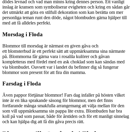
dödes levnad och vad man minns kring dennes person. Ett vanligt
inslag är kransen som symboliserar evigheten och kring en sådan går
det utmärkt att göra en stilfull dekoration som kan berätta om mer
personliga teman runt den döde, något blombuden gärna hjälper till
med att få alldeles perfekt.
Morsdag i Floda
Blommor till morsdag är närmast en given gåva och
ett blomsterbud är ett perfekt sätt att uppmärksamma sina närmaste
på. Blommorna får gärna vara i rosalila kulörer och gåvan
kompletteras med fördel med en ask choklad som kan sändas med
via blombudet. Oavsett var i landet du befinner dig så fungerar
blommor som present för att fira din mamma.
Farsdag i Floda
Även pappor förtjänar blommor! Fars dag infaller på hösten vilket
inte är en lika sprakande säsong för blommor, men det finns
fortfarande många smakfulla arrangemang att välja mellan för den
som vill uppmärksamma sin pappa lite extra. Blombuden har bra
koll på vad som passar, både för årstiden och för ett manligt sinnelag
och kan hjälpa dig att få din gåva precis rätt.