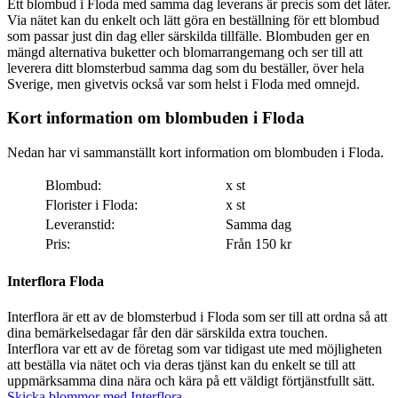
Ett blombud i Floda med samma dag leverans är precis som det låter.
Via nätet kan du enkelt och lätt göra en beställning för ett blombud
som passar just din dag eller särskilda tillfälle. Blombuden ger en
mängd alternativa buketter och blomarrangemang och ser till att
leverera ditt blomsterbud samma dag som du beställer, över hela
Sverige, men givetvis också var som helst i Floda med omnejd.
Kort information om blombuden i Floda
Nedan har vi sammanställt kort information om blombuden i Floda.
Blombud:
x st
Florister i Floda:
x st
Leveranstid:
Samma dag
Pris:
Från 150 kr
Interflora Floda
Interflora är ett av de blomsterbud i Floda som ser till att ordna så att
dina bemärkelsedagar får den där särskilda extra touchen.
Interflora var ett av de företag som var tidigast ute med möjligheten
att beställa via nätet och via deras tjänst kan du enkelt se till att
uppmärksamma dina nära och kära på ett väldigt förtjänstfullt sätt.
Skicka blommor med Interflora