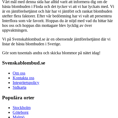
Vårt mål med denna sida har alltid varit att informera dig om de
bästa blombuden i Floda och det tycker vi att vi har lyckats med. Vi
är en jämförelsetjänst och här har vi jämfört och rankat blombuden
utefter flera faktorer. Efter vår bedömning har vi valt att presentera
Interflora som vår favorit. Hoppas du är nöjd med vad du hittar här
hos oss och hoppas din mottagare blev lycklig av över
uppvaktningen.
Vi på Svenskablombud.se är en oberoende jämförelsetjänst där vi
listar de bästa blombuden i Sverige.
Gör som tusentals andra och skicka blommor på nätet idag!
Svenskablombud.se
Om oss
Kontakta oss
Integritetspolicy
Sidkarta
Populära orter
Stockholm
Göteborg
Malmö