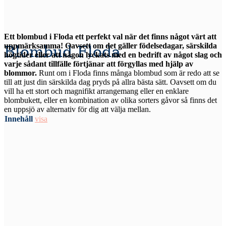
Ett blombud i Floda ett perfekt val när det finns något värt att
uppmärksamma! Oavsett om det gäller födelsedagar, särskilda
Blombud Floda
högtider eller att någon lyckats med en bedrift av något slag och
varje sådant tillfälle förtjänar att förgyllas med hjälp av
blommor.
Runt om i Floda finns många blombud som är redo att se
till att just din särskilda dag pryds på allra bästa sätt. Oavsett om du
vill ha ett stort och magnifikt arrangemang eller en enklare
blombukett, eller en kombination av olika sorters gåvor så finns det
en uppsjö av alternativ för dig att välja mellan.
Innehåll
visa