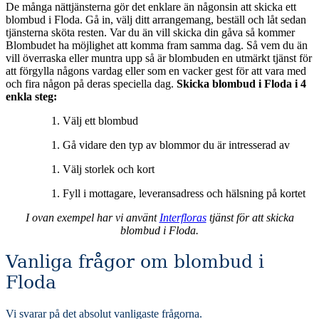
De många nättjänsterna gör det enklare än någonsin att skicka ett
blombud i Floda. Gå in, välj ditt arrangemang, beställ och låt sedan
tjänsterna sköta resten. Var du än vill skicka din gåva så kommer
Blombudet ha möjlighet att komma fram samma dag. Så vem du än
vill överraska eller muntra upp så är blombuden en utmärkt tjänst för
att förgylla någons vardag eller som en vacker gest för att vara med
och fira någon på deras speciella dag.
Skicka blombud i Floda i 4
enkla steg:
Välj ett blombud
Gå vidare den typ av blommor du är intresserad av
Välj storlek och kort
Fyll i mottagare, leveransadress och hälsning på kortet
I ovan exempel har vi använt
Interfloras
tjänst för att skicka
blombud i Floda.
Vanliga frågor om blombud i
Floda
Vi svarar på det absolut vanligaste frågorna
.