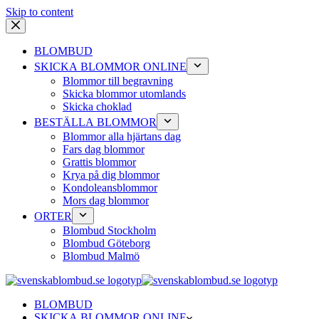
Skip to content
BLOMBUD
SKICKA BLOMMOR ONLINE
Blommor till begravning
Skicka blommor utomlands
Skicka choklad
BESTÄLLA BLOMMOR
Blommor alla hjärtans dag
Fars dag blommor
Grattis blommor
Krya på dig blommor
Kondoleansblommor
Mors dag blommor
ORTER
Blombud Stockholm
Blombud Göteborg
Blombud Malmö
BLOMBUD
SKICKA BLOMMOR ONLINE