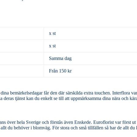
x st
x st
Samma dag
Från 150 kr
kelsedagar får den där särskilda extra touchen. Interflora var ett av de
ia deras tjänst kan du enkelt se till att uppmärksamma dina nära och kära
verige och förstås även Enskede. Euroflorist var först ut med
lt du behöver i blomväg. För stora och små tillfällen så har de allt du