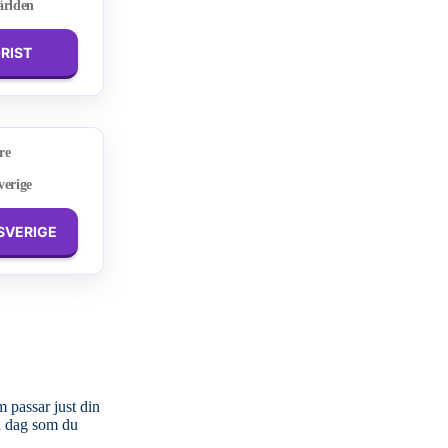
ärlden
ORIST
re
verige
 SVERIGE
 passar just din