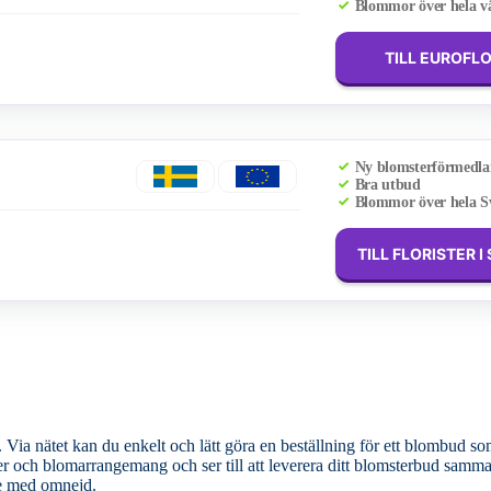
Blommor över hela v
TILL EUROFL
Ny blomsterförmedla
Bra utbud
Blommor över hela S
TILL FLORISTER I
ia nätet kan du enkelt och lätt göra en beställning för ett blombud som
de med omnejd.