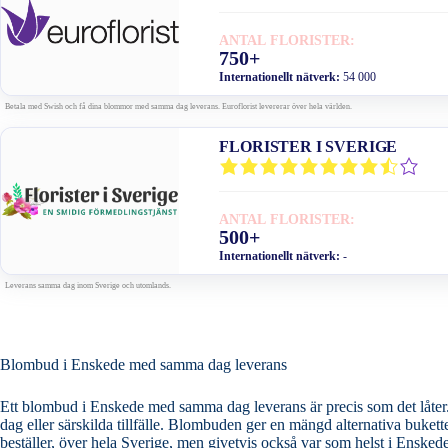
ANTAL FLORISTER:
750+
Internationellt nätverk:
54 000
Betala med Swish och få dina blommor med samma dag leverans. Euroflorist levererar över hela världen.
FLORISTER I SVERIGE
ANTAL FLORISTER:
500+
Internationellt nätverk:
-
Leverans samma dag inom Sverige och utomlands.
Blombud i Enskede med samma dag leverans
Ett blombud i Enskede med samma dag leverans är precis som det låter. V
dag eller särskilda tillfälle. Blombuden ger en mängd alternativa buketter och blomarrangemang och ser till att leverera ditt blomsterbud samma dag som du
beställer, över hela Sverige, men givetvis också var som helst i Enske