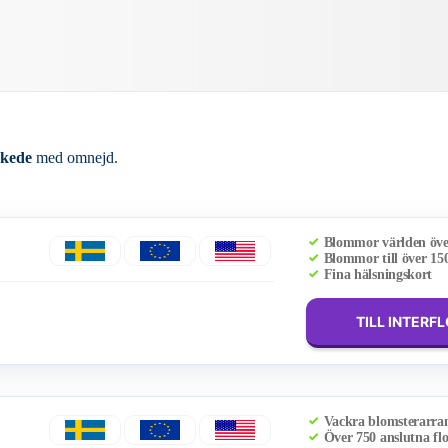
skede
med omnejd.
Blommor världen öv
Blommor till över 15
Fina hälsningskort
TILL INTERF
Vackra blomsterarr
Över 750 anslutna flo