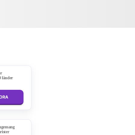
er
0 länder
LORA
angemang
rister