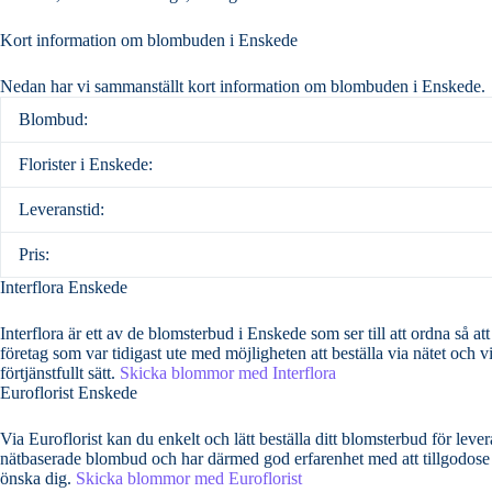
Kort information om blombuden i Enskede
Nedan har vi sammanställt kort information om blombuden i Enskede.
Blombud:
Florister i Enskede:
Leveranstid:
Pris:
Interflora Enskede
Interflora är ett av de blomsterbud i Enskede som ser till att ordna så att dina bemär
företag som var tidigast ute med möjligheten att beställa via nätet och v
förtjänstfullt sätt.
Skicka blommor med Interflora
Euroflorist Enskede
Via Euroflorist kan du enkelt och lätt beställa ditt blomsterbud för leverans över hela S
nätbaserade blombud och har därmed god erfarenhet med att tillgodose al
önska dig.
Skicka blommor med Euroflorist