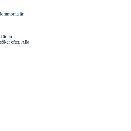
 blommorna är
i är en
r efter. Alla