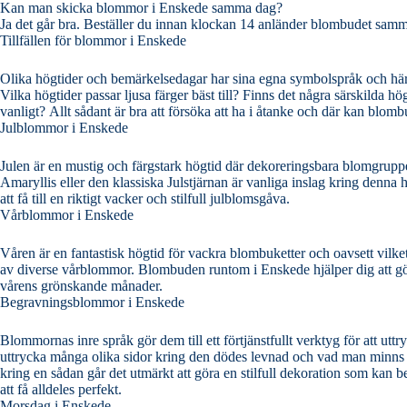
Kan man skicka blommor i Enskede samma dag?
Ja det går bra. Beställer du innan klockan 14 anländer blombudet sam
Tillfällen för blommor i Enskede
Olika högtider och bemärkelsedagar har sina egna symbolspråk och här kan d
Vilka högtider passar ljusa färger bäst till? Finns det några särskilda 
vanligt? Allt sådant är bra att försöka att ha i åtanke och där kan 
Julblommor i Enskede
Julen är en mustig och färgstark högtid där dekoreringsbara blomgrupper eller snittblo
Amaryllis eller den klassiska Julstjärnan är vanliga inslag kring denna högtid. Det finns många vackra kombinationer man kan göra med en sådan
att få till en riktigt vacker och stilfull julblomsgåva.
Vårblommor i Enskede
Våren är en fantastisk högtid för vackra blombuketter och oavsett vilket so
av diverse vårblommor. Blombuden runtom i Enskede hjälper dig att göra det vackraste arrangemanget av det överflöd av blommor som står till buds under
vårens grönskande månader.
Begravningsblommor i Enskede
Blommornas inre språk gör dem till ett förtjänstfullt verktyg för att ut
uttrycka många olika sidor kring den dödes levnad och vad man minns kring dennes person. Ett vanligt inslag är kra
kring en sådan går det utmärkt att göra en stilfull dekoration som kan
att få alldeles perfekt.
Morsdag i Enskede