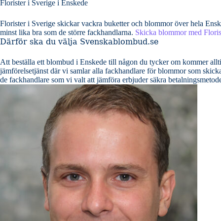
Florister i Sverige i Enskede
Florister i Sverige skickar vackra buketter och blommor över hela En
minst lika bra som de större fackhandlarna.
Skicka blommor med Florist
Därför ska du välja Svenskablombud.se
Att beställa ett blombud i Enskede till någon du tycker om kommer alltid
jämförelsetjänst där vi samlar alla fackhandlare för blommor som skickar 
de fackhandlare som vi valt att jämföra erbjuder säkra betalningsmeto