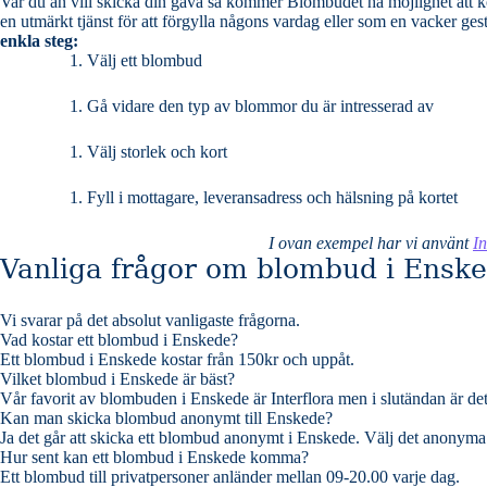
Var du än vill skicka din gåva så kommer Blombudet ha möjlighet att komma fram samma dag. Så vem du än vill öve
en utmärkt tjänst för att förgylla någons vardag eller som en vacker ges
enkla steg:
Välj ett blombud
Gå vidare den typ av blommor du är intresserad av
Välj storlek och kort
Fyll i mottagare, leveransadress och hälsning på kortet
I ovan exempel har vi använt
In
Vanliga frågor om blombud i Ensk
Vi svarar på det absolut vanligaste frågorna
.
Vad kostar ett blombud i Enskede?
Ett blombud i Enskede kostar från 150kr och uppåt.
Vilket blombud i Enskede är bäst?
Vår favorit av blombuden i Enskede är Interflora men i slutändan är de
Kan man skicka blombud anonymt till Enskede?
Ja det går att skicka ett blombud anonymt i Enskede. Välj det anonyma a
Hur sent kan ett blombud i Enskede komma?
Ett blombud till privatpersoner anländer mellan 09-20.00 varje dag.