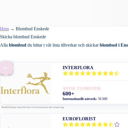
Hem
→
Blombud Enskede
Skicka blombud Enskede
Alla
blombud
du hittar i vår lista tillverkar och skickar
blombud i En
INTERFLORA
NR 1
ANTAL FLORISTER:
600+
Internationellt nätverk:
56 000
Beställ blommor innan klockan 14 och leveransen sker samma dag.
EUROFLORIST