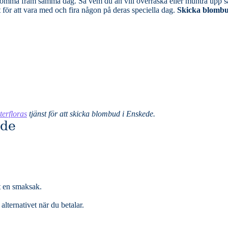
rraska eller muntra upp så är blombuden
t för att vara med och fira någon på deras speciella dag.
Skicka blombu
terfloras
tjänst för att skicka blombud i Enskede.
ede
t en smaksak.
lternativet när du betalar.