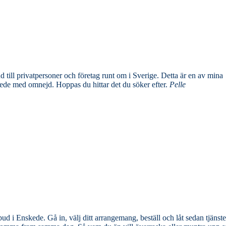
tpersoner och företag runt om i Sverige. Detta är en av mina
jämförelsetjänster där jag samlar och rankar de bästa blombuden i Enskede med omnejd. Hoppas du hittar det du söker efter.
Pelle
d i Enskede. Gå in, välj ditt arrangemang, beställ och låt sedan tjänste