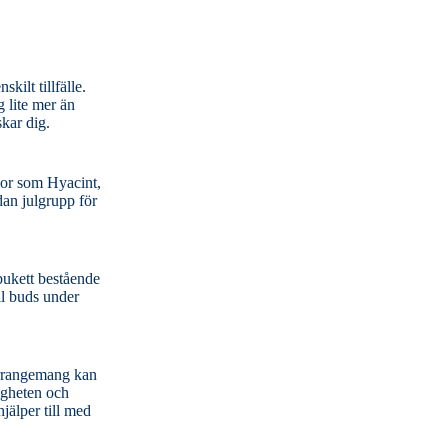
kilt tillfälle.
g lite mer än
skar dig.
 bukett bestående
jälper till med