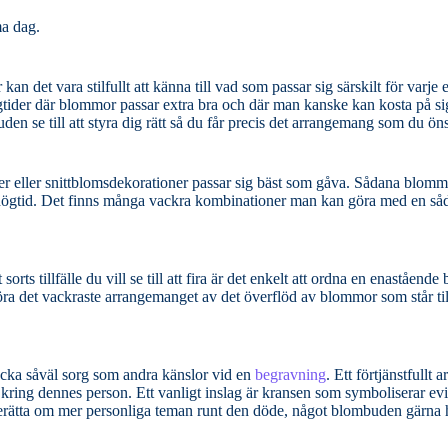
ma dag.
et vara stilfullt att känna till vad som passar sig särskilt för varje ens
högtider där blommor passar extra bra och där man kanske kan kosta på si
blombuden se till att styra dig rätt så du får precis det arrangemang som du ön
msdekorationer passar sig bäst som gåva. Sådana blommor som Hyacint,
 julgrupp för
rts tillfälle du vill se till att fira är det enkelt att ordna en enastående
trycka såväl sorg som andra känslor vid en
begravning
. Ett förtjänstfullt arrangemang kan
nsen som symboliserar evigheten och
 berätta om mer personliga teman runt den döde, något blombuden gärna h