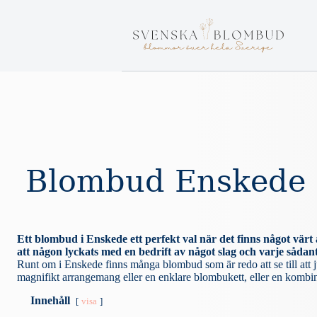
S
k
i
p
t
o
c
o
n
t
e
n
t
Blombud Enskede
Ett blombud i Enskede ett perfekt val när det finns något värt
att någon lyckats med en bedrift av något slag och varje sådant 
Runt om i Enskede finns många blombud som är redo att se till att jus
magnifikt arrangemang eller en enklare blombukett, eller en kombinat
Innehåll
visa