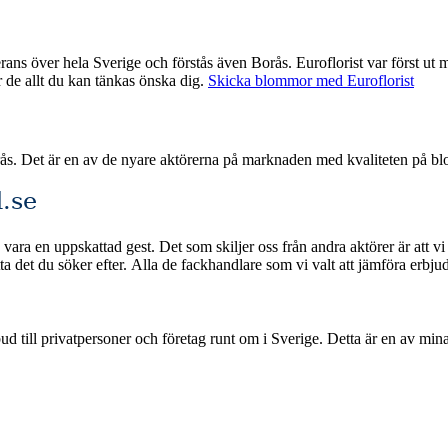
oflorist var först ut med nätbaserade blombud och har därmed god erfarenhet med att
ar de allt du kan tänkas önska dig.
Skicka blommor med Euroflorist
rås. Det är en av de nyare aktörerna på marknaden med kvaliteten på b
.se
vara en uppskattad gest. Det som skiljer oss från andra aktörer är att vi
lningsmetoder och snabb leverans om du beställer
ge. Detta är en av mina jämförelsetjänster där jag samlar och rankar de bästa blombuden i