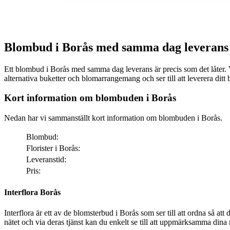
Blombud i Borås med samma dag leverans
Ett blombud i Borås med samma dag leverans är precis som det låter. Via nätet ka
alternativa buketter och blomarrangemang och ser till att leverera di
Kort information om blombuden i Borås
Nedan har vi sammanställt kort information om blombuden i Borås.
Blombud:
Florister i Borås:
Leveranstid:
Pris:
Interflora Borås
Interflora är ett av de blomsterbud i Borås som ser till att ordna så att dina bemärkelsedagar får den där särskilda ext
nätet och via deras tjänst kan du enkelt se till att uppmärksamma dina nä