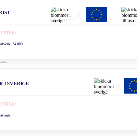
RIST
RISTER:
nätverk:
54 000
världen.
R I SVERIGE
RISTER:
nätverk:
-