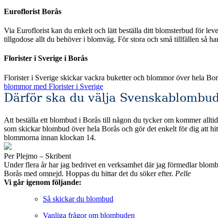
Euroflorist Borås
Via Euroflorist kan du enkelt och lätt beställa ditt blomsterbud för leverans över hela Sverige och förstås även Borås. Eur
tillgodose allt du behöver i blomväg. För stora och små tillfällen så h
Florister i Sverige i Borås
Florister i Sverige skickar vackra buketter och blommor över hela Bo
blommor med Florister i Sverige
Därför ska du välja Svenskablombud
Att beställa ett blombud i Borås till någon du tycker om kommer alltid 
som skickar blombud över hela Borås och gör det enkelt för dig att hitta det du söker efter. Alla de fackhandlare som vi valt att jämföra erbjuder säkra beta
blommorna innan klockan 14.
Per Plejmo – Skribent
Under flera år har jag bedrivet en verksamhet där jag förmedlar blombud till privatpersoner och företag runt om i Sveri
Borås med omnejd. Hoppas du hittar det du söker efter.
Pelle
Vi går igenom följande:
Så skickar du blombud
Vanliga frågor om blombuden