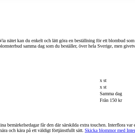
n du enkelt och lätt göra en beställning för ett blombud som passar just din dag e
tt blomsterbud samma dag som du beställer, över hela Sverige, men give
x st
x st
Samma dag
Från 150 kr
ra touchen. Interflora var ett av de företag som var tidigast ute med möjligheten att beställa via
ra och kära på ett väldigt förtjänstfullt sätt.
Skicka blommor med Inter