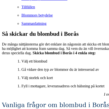
Tillfällen
Blommors betydelse
Sammanfattning
Så skickar du blombud i Borås
De många nättjänsterna gör det enklare än någonsin att skicka ett blom
ha möjlighet att komma fram samma dag. Så vem du än vill överraska eller muntra upp så är blombuden en utmärkt tjänst för att förgylla någons vardag eller som en vacker gest för att vara med och fira någon på
deras speciella dag.
Skicka blombud i Borås i 4 enkla steg:
Välj ett blombud
Gå vidare den typ av blommor du är intresserad av
Välj storlek och kort
Fyll i mottagare, leveransadress och hälsning på kortet
I o
Vanliga frågor om blombud i Borå