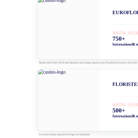
EUROFLO
ANTAL FLO
750+
Internationellt 
Betala med Swish och få dina blommor med samma dag leverans. Euroflorist levererar över hela 
FLORISTE
ANTAL FLO
500+
Internationellt 
Leverans samma dag inom Sverige och utomlands.