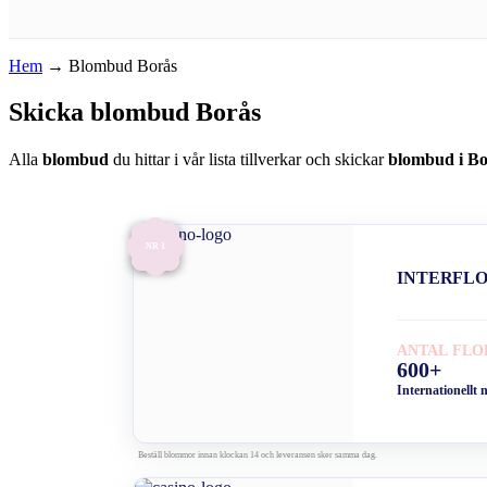
Hem
→
Blombud Borås
Skicka blombud Borås
Alla
blombud
du hittar i vår lista tillverkar och skickar
blombud i Bo
NR 1
INTERFL
ANTAL FLO
600+
Internationellt 
Beställ blommor innan klockan 14 och leveransen sker samma dag.