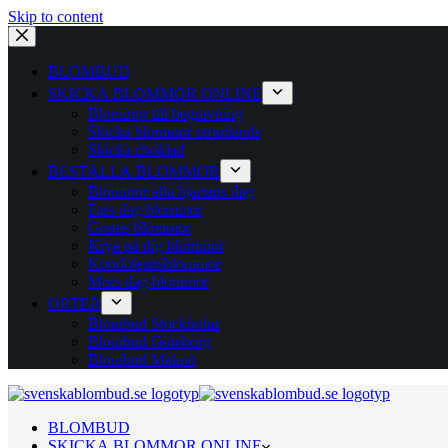
Skip to content
BLOMBUD
SKICKA BLOMMOR ONLINE
Blommor till begravning
Skicka blommor utomlands
Skicka choklad
BESTÄLLA BLOMMOR
Blommor alla hjärtans dag
Fars dag blommor
Grattis blommor
Krya på dig blommor
Kondoleansblommor
Mors dag blommor
ORTER
Blombud Stockholm
Blombud Göteborg
Blombud Malmö
BLOMBUD
SKICKA BLOMMOR ONLINE