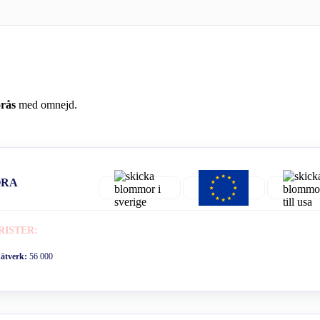
rås
med omnejd.
ORA
RISTER:
nätverk:
56 000