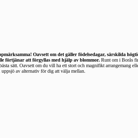
uppmärksamma! Oavsett om det gäller födelsedagar, särskilda högtid
lle förtjänar att förgyllas med hjälp av blommor.
Runt om i Borås finns många
a bästa sätt. Oavsett om du vill ha ett stort och magnifikt arrangemang ell
uppsjö av alternativ för dig att välja mellan.