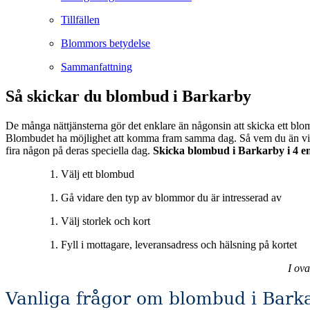
Tillfällen
Blommors betydelse
Sammanfattning
Så skickar du blombud i Barkarby
De många nättjänsterna gör det enklare än någonsin att skicka ett blom
Blombudet ha möjlighet att komma fram samma dag. Så vem du än vill överraska eller muntra upp så är blombuden en utmärkt tjänst för att förgylla någons vardag eller som en vacker gest för att vara med och
fira någon på deras speciella dag.
Skicka blombud i Barkarby i 4 en
Välj ett blombud
Gå vidare den typ av blommor du är intresserad av
Välj storlek och kort
Fyll i mottagare, leveransadress och hälsning på kortet
I ov
Vanliga frågor om blombud i Bark