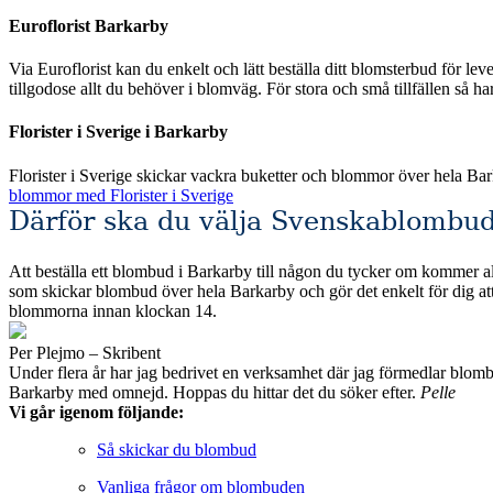
Euroflorist Barkarby
Via Euroflorist kan du enkelt och lätt beställa ditt blomsterbud för leverans över hela Sverige och förstås även Barkarby
tillgodose allt du behöver i blomväg. För stora och små tillfällen så h
Florister i Sverige i Barkarby
Florister i Sverige skickar vackra buketter och blommor över hela Ba
blommor med Florister i Sverige
Därför ska du välja Svenskablombud
Att beställa ett blombud i Barkarby till någon du tycker om kommer allt
som skickar blombud över hela Barkarby och gör det enkelt för dig att hitta det du söker efter. Alla de fackhandlare som vi valt att jämföra erbjuder säkr
blommorna innan klockan 14.
Per Plejmo – Skribent
Under flera år har jag bedrivet en verksamhet där jag förmedlar blombud till privatpersoner och företag runt om i Sveri
Barkarby med omnejd. Hoppas du hittar det du söker efter.
Pelle
Vi går igenom följande:
Så skickar du blombud
Vanliga frågor om blombuden