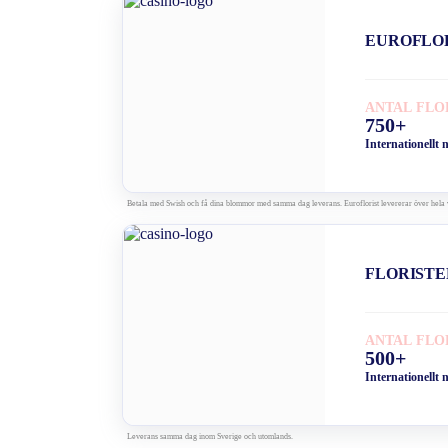
EUROFLO
ANTAL FLO
750+
Internationellt 
Betala med Swish och få dina blommor med samma dag leverans. Euroflorist levererar över hela 
FLORISTE
ANTAL FLO
500+
Internationellt 
Leverans samma dag inom Sverige och utomlands.