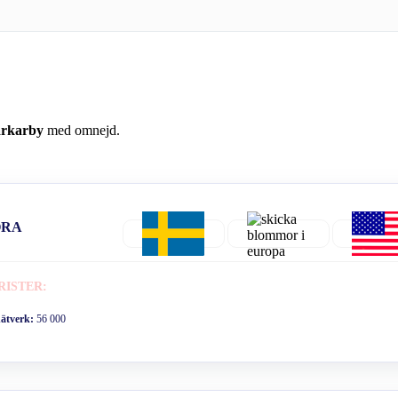
arkarby
med omnejd.
ORA
RISTER:
nätverk:
56 000