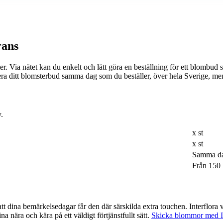
rans
tet kan du enkelt och lätt göra en beställning för ett blombud som passar just 
rera ditt blomsterbud samma dag som du beställer, över hela Sverige, m
.
x st
x st
Samma d
Från 150 
lda extra touchen. Interflora var ett av de företag som var tidigast ute med möjligheten att beställa
a nära och kära på ett väldigt förtjänstfullt sätt.
Skicka blommor med In