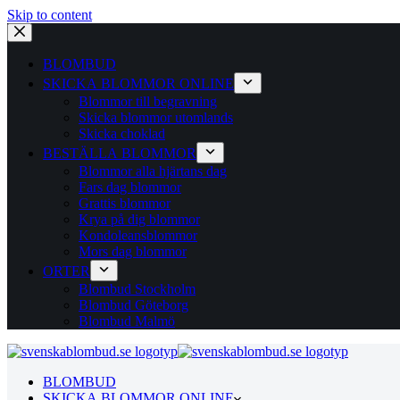
Skip to content
BLOMBUD
SKICKA BLOMMOR ONLINE
Blommor till begravning
Skicka blommor utomlands
Skicka choklad
BESTÄLLA BLOMMOR
Blommor alla hjärtans dag
Fars dag blommor
Grattis blommor
Krya på dig blommor
Kondoleansblommor
Mors dag blommor
ORTER
Blombud Stockholm
Blombud Göteborg
Blombud Malmö
BLOMBUD
SKICKA BLOMMOR ONLINE