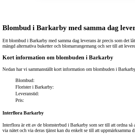
Blombud i Barkarby med samma dag leve
Ett blombud i Barkarby med samma dag leverans är precis som det låter. Via nä
mängd alternativa buketter och blomarrangemang och ser till att leve
Kort information om blombuden i Barkarby
Nedan har vi sammanställt kort information om blombuden i Barkarby
Blombud:
Florister i Barkarby:
Leveranstid:
Pris:
Interflora Barkarby
Interflora är ett av de blomsterbud i Barkarby som ser till att ordna så att dina bemärkelsedagar får den där särski
via nätet och via deras tjänst kan du enkelt se till att uppmärksamma din