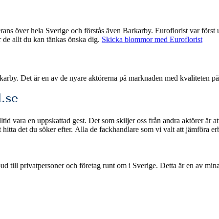
. Euroflorist var först ut med nätbaserade blombud och har därmed god erfarenhet med att
ar de allt du kan tänkas önska dig.
Skicka blommor med Euroflorist
rkarby. Det är en av de nyare aktörerna på marknaden med kvaliteten p
.se
id vara en uppskattad gest. Det som skiljer oss från andra aktörer är at
a betalningsmetoder och snabb leverans om du beställer
ge. Detta är en av mina jämförelsetjänster där jag samlar och rankar de bästa blombuden i