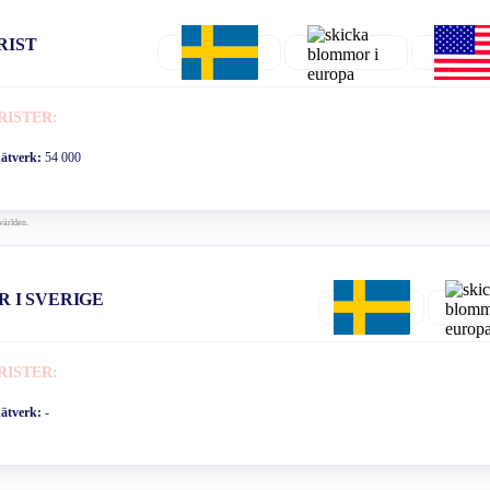
RIST
RISTER:
nätverk:
54 000
världen.
R I SVERIGE
RISTER:
nätverk:
-