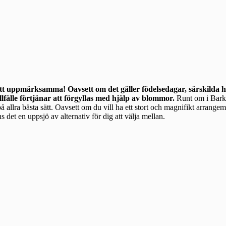
att uppmärksamma! Oavsett om det gäller födelsedagar, särskilda hö
llfälle förtjänar att förgyllas med hjälp av blommor.
Runt om i Barkarby finns
å allra bästa sätt. Oavsett om du vill ha ett stort och magnifikt arrange
 det en uppsjö av alternativ för dig att välja mellan.