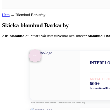
Hem
→
Blombud Barkarby
Skicka blombud Barkarby
Alla
blombud
du hittar i vår lista tillverkar och skickar
blombud i B
NR 1
INTERFL
ANTAL FLO
600+
Internationellt 
Beställ blommor innan klockan 14 och leveransen sker samma dag.