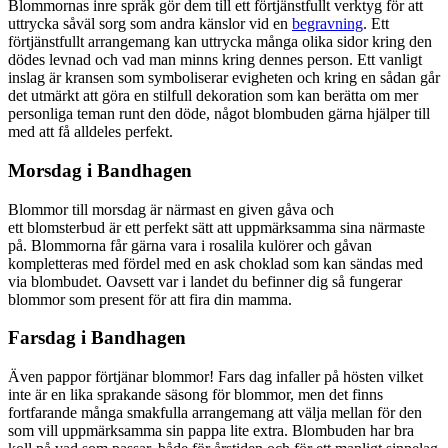
Blommornas inre språk gör dem till ett förtjänstfullt verktyg för att
uttrycka såväl sorg som andra känslor vid en
begravning
. Ett
förtjänstfullt arrangemang kan uttrycka många olika sidor kring den
dödes levnad och vad man minns kring dennes person. Ett vanligt
inslag är kransen som symboliserar evigheten och kring en sådan går
det utmärkt att göra en stilfull dekoration som kan berätta om mer
personliga teman runt den döde, något blombuden gärna hjälper till
med att få alldeles perfekt.
Morsdag i Bandhagen
Blommor till morsdag är närmast en given gåva och
ett blomsterbud är ett perfekt sätt att uppmärksamma sina närmaste
på. Blommorna får gärna vara i rosalila kulörer och gåvan
kompletteras med fördel med en ask choklad som kan sändas med
via blombudet. Oavsett var i landet du befinner dig så fungerar
blommor som present för att fira din mamma.
Farsdag i Bandhagen
Även pappor förtjänar blommor! Fars dag infaller på hösten vilket
inte är en lika sprakande säsong för blommor, men det finns
fortfarande många smakfulla arrangemang att välja mellan för den
som vill uppmärksamma sin pappa lite extra. Blombuden har bra