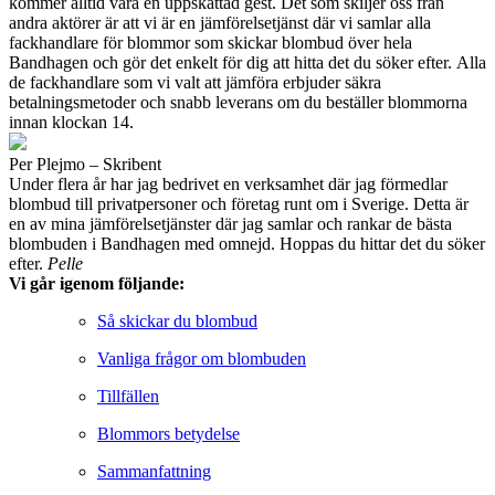
kommer alltid vara en uppskattad gest. Det som skiljer oss från
andra aktörer är att vi är en jämförelsetjänst där vi samlar alla
fackhandlare för blommor som skickar blombud över hela
Bandhagen och gör det enkelt för dig att hitta det du söker efter. Alla
de fackhandlare som vi valt att jämföra erbjuder säkra
betalningsmetoder och snabb leverans om du beställer blommorna
innan klockan 14.
Per Plejmo – Skribent
Under flera år har jag bedrivet en verksamhet där jag förmedlar
blombud till privatpersoner och företag runt om i Sverige. Detta är
en av mina jämförelsetjänster där jag samlar och rankar de bästa
blombuden i Bandhagen med omnejd. Hoppas du hittar det du söker
efter.
Pelle
Vi går igenom följande:
Så skickar du blombud
Vanliga frågor om blombuden
Tillfällen
Blommors betydelse
Sammanfattning