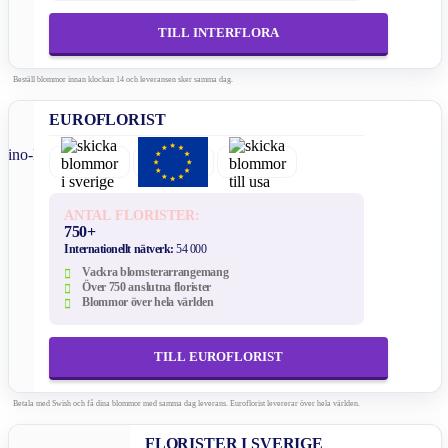
TILL INTERFLORA
Beställ blommor innan klockan 14 och leveransen sker samma dag.
EUROFLORIST
ANTAL FLORISTER:
750+
Internationellt nätverk:
54 000
Vackra blomsterarrangemang
Över 750 anslutna florister
Blommor över hela världen
TILL EUROFLORIST
Betala med Swish och få dina blommor med samma dag leverans. Euroflorist levererar över hela världen.
FLORISTER I SVERIGE