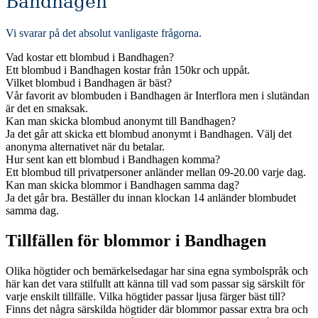
Bandhagen
Vi svarar på det absolut vanligaste frågorna
.
Vad kostar ett blombud i Bandhagen?
Ett blombud i Bandhagen kostar från 150kr och uppåt.
Vilket blombud i Bandhagen är bäst?
Vår favorit av blombuden i Bandhagen är Interflora men i slutändan
är det en smaksak.
Kan man skicka blombud anonymt till Bandhagen?
Ja det går att skicka ett blombud anonymt i Bandhagen. Välj det
anonyma alternativet när du betalar.
Hur sent kan ett blombud i Bandhagen komma?
Ett blombud till privatpersoner anländer mellan 09-20.00 varje dag.
Kan man skicka blommor i Bandhagen samma dag?
Ja det går bra. Beställer du innan klockan 14 anländer blombudet
samma dag.
Tillfällen för blommor i Bandhagen
Olika högtider och bemärkelsedagar har sina egna symbolspråk och
här kan det vara stilfullt att känna till vad som passar sig särskilt för
varje enskilt tillfälle. Vilka högtider passar ljusa färger bäst till?
Finns det några särskilda högtider där blommor passar extra bra och