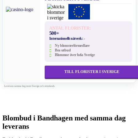
ANTAL FLORISTER:
500+
Internationellt nätverk:
-
Ny blomsterförmedlare
Bra utbud
Blommor över hela Sverige
TILL FLORISTER I SVERIGE
Leverans samma dag inom Sverige och utomlands.
Blombud i Bandhagen med samma dag
leverans