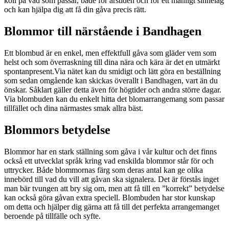
koll på vad som passar, både för årstiden och för ett manligt sinnelag
och kan hjälpa dig att få din gåva precis rätt.
Blommor till närstående i Bandhagen
Ett blombud är en enkel, men effektfull gåva som gläder vem som
helst och som överraskning till dina nära och kära är det en utmärkt
spontanpresent.Via nätet kan du smidigt och lätt göra en beställning
som sedan omgående kan skickas överallt i Bandhagen, vart än du
önskar. Såklart gäller detta även för högtider och andra större dagar.
Via blombuden kan du enkelt hitta det blomarrangemang som passar
tillfället och dina närmastes smak allra bäst.
Blommors betydelse
Blommor har en stark ställning som gåva i vår kultur och det finns
också ett utvecklat språk kring vad enskilda blommor står för och
uttrycker. Både blommornas färg som deras antal kan ge olika
innebörd till vad du vill att gåvan ska signalera. Det är förstås inget
man bär tvungen att bry sig om, men att få till en ”korrekt” betydelse
kan också göra gåvan extra speciell. Blombuden har stor kunskap
om detta och hjälper dig gärna att få till det perfekta arrangemanget
beroende på tillfälle och syfte.