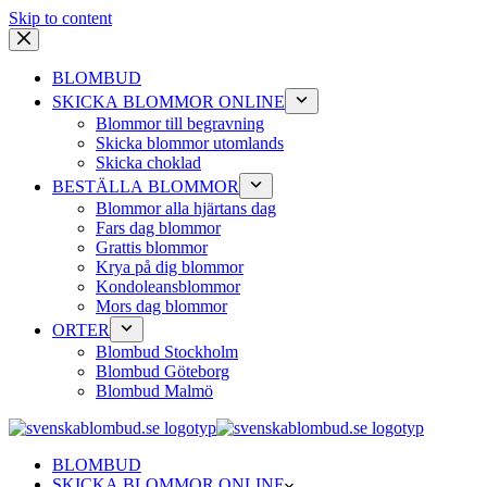
Skip to content
BLOMBUD
SKICKA BLOMMOR ONLINE
Blommor till begravning
Skicka blommor utomlands
Skicka choklad
BESTÄLLA BLOMMOR
Blommor alla hjärtans dag
Fars dag blommor
Grattis blommor
Krya på dig blommor
Kondoleansblommor
Mors dag blommor
ORTER
Blombud Stockholm
Blombud Göteborg
Blombud Malmö
BLOMBUD
SKICKA BLOMMOR ONLINE