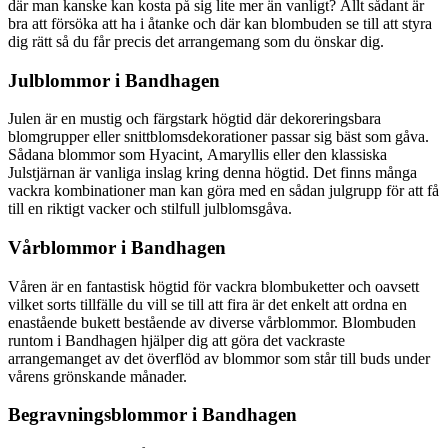
där man kanske kan kosta på sig lite mer än vanligt? Allt sådant är
bra att försöka att ha i åtanke och där kan blombuden se till att styra
dig rätt så du får precis det arrangemang som du önskar dig.
Julblommor i Bandhagen
Julen är en mustig och färgstark högtid där dekoreringsbara
blomgrupper eller snittblomsdekorationer passar sig bäst som gåva.
Sådana blommor som Hyacint, Amaryllis eller den klassiska
Julstjärnan är vanliga inslag kring denna högtid. Det finns många
vackra kombinationer man kan göra med en sådan julgrupp för att få
till en riktigt vacker och stilfull julblomsgåva.
Vårblommor i Bandhagen
Våren är en fantastisk högtid för vackra blombuketter och oavsett
vilket sorts tillfälle du vill se till att fira är det enkelt att ordna en
enastående bukett bestående av diverse vårblommor. Blombuden
runtom i Bandhagen hjälper dig att göra det vackraste
arrangemanget av det överflöd av blommor som står till buds under
vårens grönskande månader.
Begravningsblommor i Bandhagen