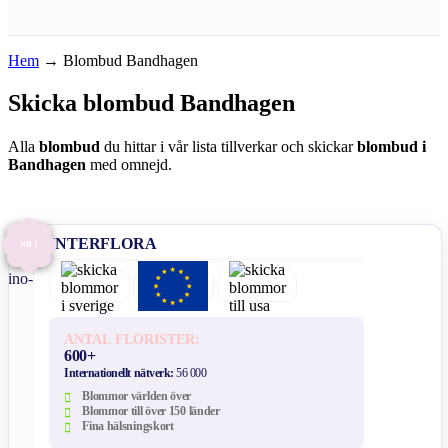
Hem
→
Blombud Bandhagen
Skicka blombud Bandhagen
Alla
blombud
du hittar i vår lista tillverkar och skickar
blombud i
Bandhagen
med omnejd.
INTERFLORA
NR 1
ANTAL FLORISTER:
600+
Internationellt nätverk:
56 000
Blommor världen över
Blommor till över 150 länder
Fina hälsningskort