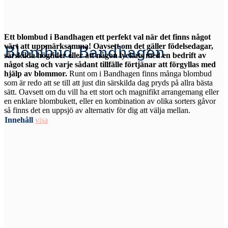
Ett blombud i Bandhagen ett perfekt val när det finns något
värt att uppmärksamma! Oavsett om det gäller födelsedagar,
Blombud Bandhagen
särskilda högtider eller att någon lyckats med en bedrift av
något slag och varje sådant tillfälle förtjänar att förgyllas med
hjälp av blommor.
Runt om i Bandhagen finns många blombud
som är redo att se till att just din särskilda dag pryds på allra bästa
sätt. Oavsett om du vill ha ett stort och magnifikt arrangemang eller
en enklare blombukett, eller en kombination av olika sorters gåvor
så finns det en uppsjö av alternativ för dig att välja mellan.
Innehåll
visa