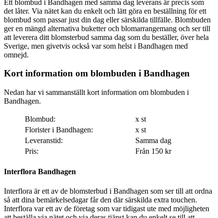
Ett blombud i Bandhagen med samma dag leverans är precis som
det låter. Via nätet kan du enkelt och lätt göra en beställning för ett
blombud som passar just din dag eller särskilda tillfälle. Blombuden
ger en mängd alternativa buketter och blomarrangemang och ser till
att leverera ditt blomsterbud samma dag som du beställer, över hela
Sverige, men givetvis också var som helst i Bandhagen med
omnejd.
Kort information om blombuden i Bandhagen
Nedan har vi sammanställt kort information om blombuden i
Bandhagen.
Blombud:
x st
Florister i Bandhagen:
x st
Leveranstid:
Samma dag
Pris:
Från 150 kr
Interflora Bandhagen
Interflora är ett av de blomsterbud i Bandhagen som ser till att ordna
så att dina bemärkelsedagar får den där särskilda extra touchen.
Interflora var ett av de företag som var tidigast ute med möjligheten
att beställa via nätet och via deras tjänst kan du enkelt se till att