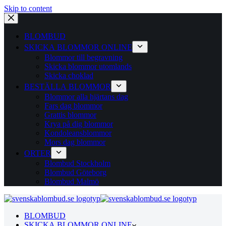
Skip to content
BLOMBUD
SKICKA BLOMMOR ONLINE
Blommor till begravning
Skicka blommor utomlands
Skicka choklad
BESTÄLLA BLOMMOR
Blommor alla hjärtans dag
Fars dag blommor
Grattis blommor
Krya på dig blommor
Kondoleansblommor
Mors dag blommor
ORTER
Blombud Stockholm
Blombud Göteborg
Blombud Malmö
BLOMBUD
SKICKA BLOMMOR ONLINE