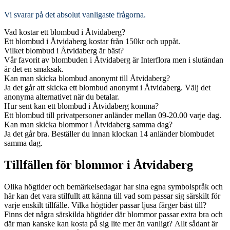
Vi svarar på det absolut vanligaste frågorna
.
Vad kostar ett blombud i Åtvidaberg?
Ett blombud i Åtvidaberg kostar från 150kr och uppåt.
Vilket blombud i Åtvidaberg är bäst?
Vår favorit av blombuden i Åtvidaberg är Interflora men i slutändan
är det en smaksak.
Kan man skicka blombud anonymt till Åtvidaberg?
Ja det går att skicka ett blombud anonymt i Åtvidaberg. Välj det
anonyma alternativet när du betalar.
Hur sent kan ett blombud i Åtvidaberg komma?
Ett blombud till privatpersoner anländer mellan 09-20.00 varje dag.
Kan man skicka blommor i Åtvidaberg samma dag?
Ja det går bra. Beställer du innan klockan 14 anländer blombudet
samma dag.
Tillfällen för blommor i Åtvidaberg
Olika högtider och bemärkelsedagar har sina egna symbolspråk och
här kan det vara stilfullt att känna till vad som passar sig särskilt för
varje enskilt tillfälle. Vilka högtider passar ljusa färger bäst till?
Finns det några särskilda högtider där blommor passar extra bra och
där man kanske kan kosta på sig lite mer än vanligt? Allt sådant är