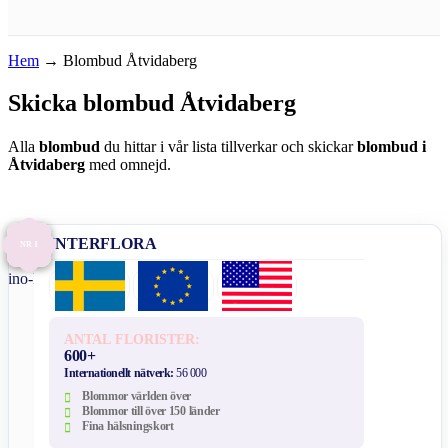
Hem
→
Blombud Åtvidaberg
Skicka blombud Åtvidaberg
Alla
blombud
du hittar i vår lista tillverkar och skickar
blombud i
Åtvidaberg
med omnejd.
INTERFLORA
NR 1
ANTAL FLORISTER:
600+
Internationellt nätverk:
56 000
Blommor världen över
Blommor till över 150 länder
Fina hälsningskort