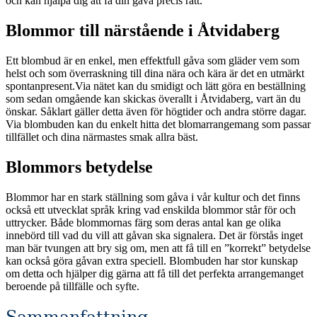
och kan hjälpa dig att få din gåva precis rätt.
Blommor till närstående i Åtvidaberg
Ett blombud är en enkel, men effektfull gåva som gläder vem som
helst och som överraskning till dina nära och kära är det en utmärkt
spontanpresent.Via nätet kan du smidigt och lätt göra en beställning
som sedan omgående kan skickas överallt i Åtvidaberg, vart än du
önskar. Såklart gäller detta även för högtider och andra större dagar.
Via blombuden kan du enkelt hitta det blomarrangemang som passar
tillfället och dina närmastes smak allra bäst.
Blommors betydelse
Blommor har en stark ställning som gåva i vår kultur och det finns
också ett utvecklat språk kring vad enskilda blommor står för och
uttrycker. Både blommornas färg som deras antal kan ge olika
innebörd till vad du vill att gåvan ska signalera. Det är förstås inget
man bär tvungen att bry sig om, men att få till en ”korrekt” betydelse
kan också göra gåvan extra speciell. Blombuden har stor kunskap
om detta och hjälper dig gärna att få till det perfekta arrangemanget
beroende på tillfälle och syfte.
Sammanfattning