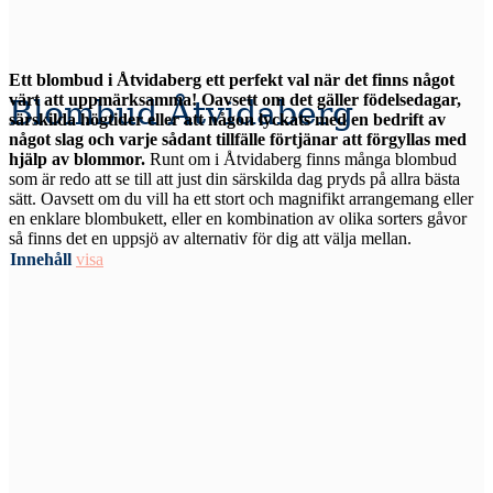
Ett blombud i Åtvidaberg ett perfekt val när det finns något
värt att uppmärksamma! Oavsett om det gäller födelsedagar,
Blombud Åtvidaberg
särskilda högtider eller att någon lyckats med en bedrift av
något slag och varje sådant tillfälle förtjänar att förgyllas med
hjälp av blommor.
Runt om i Åtvidaberg finns många blombud
som är redo att se till att just din särskilda dag pryds på allra bästa
sätt. Oavsett om du vill ha ett stort och magnifikt arrangemang eller
en enklare blombukett, eller en kombination av olika sorters gåvor
så finns det en uppsjö av alternativ för dig att välja mellan.
Innehåll
visa