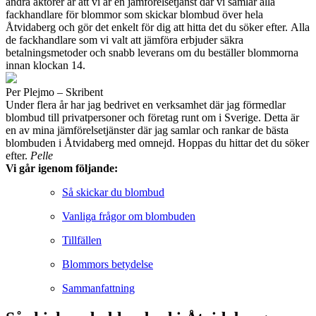
andra aktörer är att vi är en jämförelsetjänst där vi samlar alla
fackhandlare för blommor som skickar blombud över hela
Åtvidaberg och gör det enkelt för dig att hitta det du söker efter. Alla
de fackhandlare som vi valt att jämföra erbjuder säkra
betalningsmetoder och snabb leverans om du beställer blommorna
innan klockan 14.
Per Plejmo – Skribent
Under flera år har jag bedrivet en verksamhet där jag förmedlar
blombud till privatpersoner och företag runt om i Sverige. Detta är
en av mina jämförelsetjänster där jag samlar och rankar de bästa
blombuden i Åtvidaberg med omnejd. Hoppas du hittar det du söker
efter.
Pelle
Vi går igenom följande:
Så skickar du blombud
Vanliga frågor om blombuden
Tillfällen
Blommors betydelse
Sammanfattning