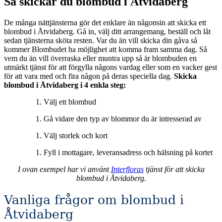
Så skickar du blombud i Åtvidaberg
De många nättjänsterna gör det enklare än någonsin att skicka ett
blombud i Åtvidaberg. Gå in, välj ditt arrangemang, beställ och låt
sedan tjänsterna sköta resten. Var du än vill skicka din gåva så
kommer Blombudet ha möjlighet att komma fram samma dag. Så
vem du än vill överraska eller muntra upp så är blombuden en
utmärkt tjänst för att förgylla någons vardag eller som en vacker gest
för att vara med och fira någon på deras speciella dag.
Skicka
blombud i Åtvidaberg i 4 enkla steg:
Välj ett blombud
Gå vidare den typ av blommor du är intresserad av
Välj storlek och kort
Fyll i mottagare, leveransadress och hälsning på kortet
I ovan exempel har vi använt
Interfloras
tjänst för att skicka
blombud i Åtvidaberg.
Vanliga frågor om blombud i
Åtvidaberg