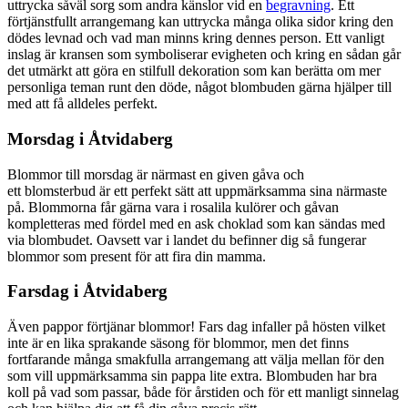
uttrycka såväl sorg som andra känslor vid en
begravning
. Ett
förtjänstfullt arrangemang kan uttrycka många olika sidor kring den
dödes levnad och vad man minns kring dennes person. Ett vanligt
inslag är kransen som symboliserar evigheten och kring en sådan går
det utmärkt att göra en stilfull dekoration som kan berätta om mer
personliga teman runt den döde, något blombuden gärna hjälper till
med att få alldeles perfekt.
Morsdag i Åtvidaberg
Blommor till morsdag är närmast en given gåva och
ett blomsterbud är ett perfekt sätt att uppmärksamma sina närmaste
på. Blommorna får gärna vara i rosalila kulörer och gåvan
kompletteras med fördel med en ask choklad som kan sändas med
via blombudet. Oavsett var i landet du befinner dig så fungerar
blommor som present för att fira din mamma.
Farsdag i Åtvidaberg
Även pappor förtjänar blommor! Fars dag infaller på hösten vilket
inte är en lika sprakande säsong för blommor, men det finns
fortfarande många smakfulla arrangemang att välja mellan för den
som vill uppmärksamma sin pappa lite extra. Blombuden har bra
koll på vad som passar, både för årstiden och för ett manligt sinnelag