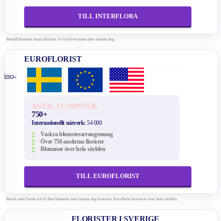
TILL INTERFLORA
Beställ blommor innan klockan 14 och leveransen sker samma dag.
EUROFLORIST
ANTAL FLORISTER:
750+
Internationellt nätverk:
54 000
Vackra blomsterarrangemang
Över 750 anslutna florister
Blommor över hela världen
TILL EUROFLORIST
Betala med Swish och få dina blommor med samma dag leverans. Euroflorist levererar över hela världen.
FLORISTER I SVERIGE