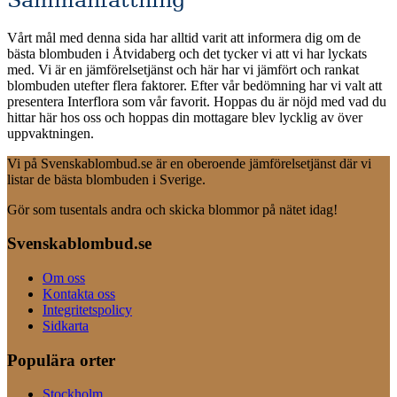
Vårt mål med denna sida har alltid varit att informera dig om de
bästa blombuden i Åtvidaberg och det tycker vi att vi har lyckats
med. Vi är en jämförelsetjänst och här har vi jämfört och rankat
blombuden utefter flera faktorer. Efter vår bedömning har vi valt att
presentera Interflora som vår favorit. Hoppas du är nöjd med vad du
hittar här hos oss och hoppas din mottagare blev lycklig av över
uppvaktningen.
Vi på Svenskablombud.se är en oberoende jämförelsetjänst där vi
listar de bästa blombuden i Sverige.
Gör som tusentals andra och skicka blommor på nätet idag!
Svenskablombud.se
Om oss
Kontakta oss
Integritetspolicy
Sidkarta
Populära orter
Stockholm