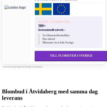
ANTAL FLORISTER:
500+
Internationellt nätverk:
-
Ny blomsterförmedlare
Bra utbud
Blommor över hela Sverige
TILL FLORISTER I SVERIGE
Leverans samma dag inom Sverige och utomlands.
Blombud i Åtvidaberg med samma dag
leverans