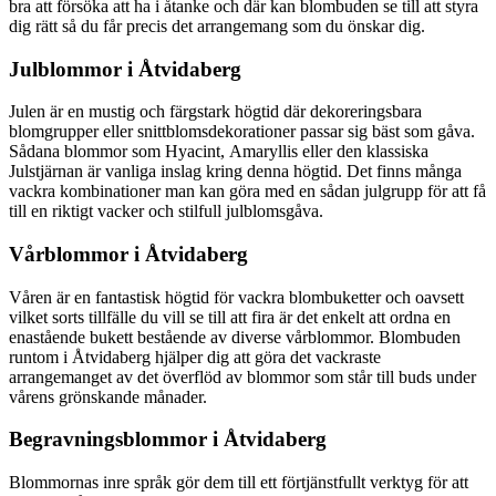
bra att försöka att ha i åtanke och där kan blombuden se till att styra
dig rätt så du får precis det arrangemang som du önskar dig.
Julblommor i Åtvidaberg
Julen är en mustig och färgstark högtid där dekoreringsbara
blomgrupper eller snittblomsdekorationer passar sig bäst som gåva.
Sådana blommor som Hyacint, Amaryllis eller den klassiska
Julstjärnan är vanliga inslag kring denna högtid. Det finns många
vackra kombinationer man kan göra med en sådan julgrupp för att få
till en riktigt vacker och stilfull julblomsgåva.
Vårblommor i Åtvidaberg
Våren är en fantastisk högtid för vackra blombuketter och oavsett
vilket sorts tillfälle du vill se till att fira är det enkelt att ordna en
enastående bukett bestående av diverse vårblommor. Blombuden
runtom i Åtvidaberg hjälper dig att göra det vackraste
arrangemanget av det överflöd av blommor som står till buds under
vårens grönskande månader.
Begravningsblommor i Åtvidaberg
Blommornas inre språk gör dem till ett förtjänstfullt verktyg för att