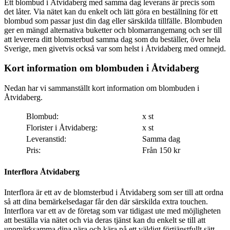
Ett blombud i Åtvidaberg med samma dag leverans är precis som
det låter. Via nätet kan du enkelt och lätt göra en beställning för ett
blombud som passar just din dag eller särskilda tillfälle. Blombuden
ger en mängd alternativa buketter och blomarrangemang och ser till
att leverera ditt blomsterbud samma dag som du beställer, över hela
Sverige, men givetvis också var som helst i Åtvidaberg med omnejd.
Kort information om blombuden i Åtvidaberg
Nedan har vi sammanställt kort information om blombuden i
Åtvidaberg.
Blombud:
x st
Florister i Åtvidaberg:
x st
Leveranstid:
Samma dag
Pris:
Från 150 kr
Interflora Åtvidaberg
Interflora är ett av de blomsterbud i Åtvidaberg som ser till att ordna
så att dina bemärkelsedagar får den där särskilda extra touchen.
Interflora var ett av de företag som var tidigast ute med möjligheten
att beställa via nätet och via deras tjänst kan du enkelt se till att
uppmärksamma dina nära och kära på ett väldigt förtjänstfullt sätt.