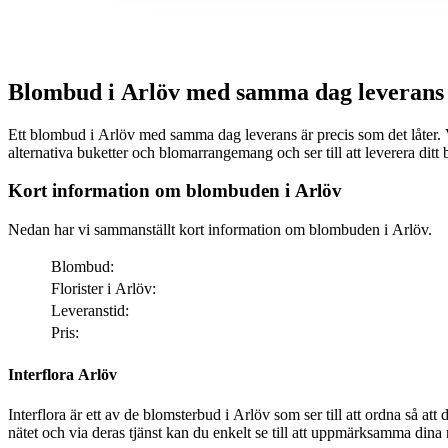
Blombud i Arlöv med samma dag leverans
Ett blombud i Arlöv med samma dag leverans är precis som det låter. Via nätet ka
alternativa buketter och blomarrangemang och ser till att leverera di
Kort information om blombuden i Arlöv
Nedan har vi sammanställt kort information om blombuden i Arlöv.
Blombud:
Florister i Arlöv:
Leveranstid:
Pris:
Interflora Arlöv
Interflora är ett av de blomsterbud i Arlöv som ser till att ordna så att dina bemärkelsedagar får den där särskilda ext
nätet och via deras tjänst kan du enkelt se till att uppmärksamma dina nä