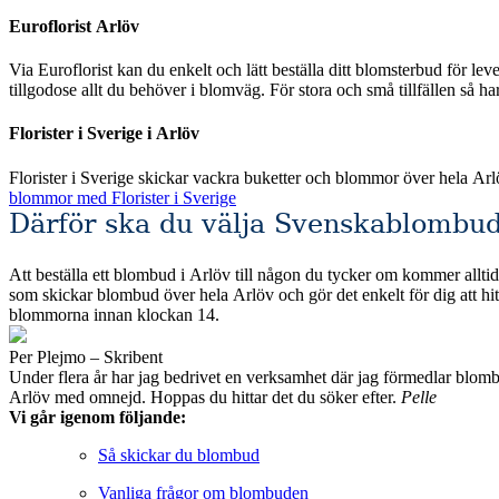
Euroflorist Arlöv
Via Euroflorist kan du enkelt och lätt beställa ditt blomsterbud för leverans över hela Sverige och förstås även Arlöv. Eur
tillgodose allt du behöver i blomväg. För stora och små tillfällen så h
Florister i Sverige i Arlöv
Florister i Sverige skickar vackra buketter och blommor över hela Ar
blommor med Florister i Sverige
Därför ska du välja Svenskablombud
Att beställa ett blombud i Arlöv till någon du tycker om kommer alltid 
som skickar blombud över hela Arlöv och gör det enkelt för dig att hitta det du söker efter. Alla de fackhandlare som vi valt att jämföra erbjuder säkra beta
blommorna innan klockan 14.
Per Plejmo – Skribent
Under flera år har jag bedrivet en verksamhet där jag förmedlar blombud till privatpersoner och företag runt om i Sveri
Arlöv med omnejd. Hoppas du hittar det du söker efter.
Pelle
Vi går igenom följande:
Så skickar du blombud
Vanliga frågor om blombuden