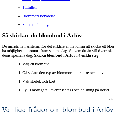
Tillfällen
Blommors betydelse
Sammanfattning
Så skickar du blombud i Arlöv
De många nättjänsterna gör det enklare än någonsin att skicka ett blom
ha möjlighet att komma fram samma dag. Så vem du än vill överraska eller muntra upp så är blombuden en utmärkt tjänst för att förgylla någons vardag eller som en vacker gest för att vara med och fira någon på
deras speciella dag.
Skicka blombud i Arlöv i 4 enkla steg:
Välj ett blombud
Gå vidare den typ av blommor du är intresserad av
Välj storlek och kort
Fyll i mottagare, leveransadress och hälsning på kortet
I 
Vanliga frågor om blombud i Arlöv