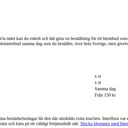
n du enkelt och lätt göra en beställning för ett blombud som passar just din dag e
tt blomsterbud samma dag som du beställer, över hela Sverige, men give
x st
x st
Samma dag
Från 150 kr
ra touchen. Interflora var ett av de företag som var tidigast ute med möjligheten att beställa via
ra och kära på ett väldigt förtjänstfullt sätt.
Skicka blommor med Inter