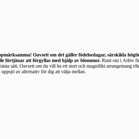
uppmärksamma! Oavsett om det gäller födelsedagar, särskilda högtid
lle förtjänar att förgyllas med hjälp av blommor.
Runt om i Arlöv finns många
a bästa sätt. Oavsett om du vill ha ett stort och magnifikt arrangemang ell
uppsjö av alternativ för dig att välja mellan.