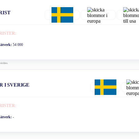
RIST
RISTER:
nätverk:
54 000
världen.
R I SVERIGE
RISTER:
nätverk:
-