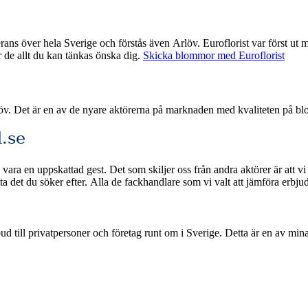
oflorist var först ut med nätbaserade blombud och har därmed god erfarenhet med att
ar de allt du kan tänkas önska dig.
Skicka blommor med Euroflorist
löv. Det är en av de nyare aktörerna på marknaden med kvaliteten på b
.se
vara en uppskattad gest. Det som skiljer oss från andra aktörer är att vi
lningsmetoder och snabb leverans om du beställer
ge. Detta är en av mina jämförelsetjänster där jag samlar och rankar de bästa blombuden i