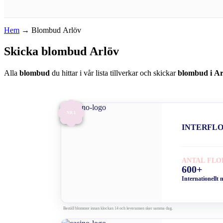
Hem
→
Blombud Arlöv
Skicka blombud Arlöv
Alla
blombud
du hittar i vår lista tillverkar och skickar
blombud i Ar
NR 1
INTERFL
ANTAL FLO
600+
Internationellt 
Beställ blommor innan klockan 14 och leveransen sker samma dag.