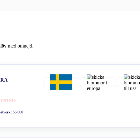
löv
med omnejd.
ORA
RISTER:
nätverk:
56 000