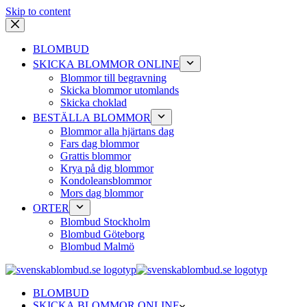
Skip to content
BLOMBUD
SKICKA BLOMMOR ONLINE
Blommor till begravning
Skicka blommor utomlands
Skicka choklad
BESTÄLLA BLOMMOR
Blommor alla hjärtans dag
Fars dag blommor
Grattis blommor
Krya på dig blommor
Kondoleansblommor
Mors dag blommor
ORTER
Blombud Stockholm
Blombud Göteborg
Blombud Malmö
BLOMBUD
SKICKA BLOMMOR ONLINE