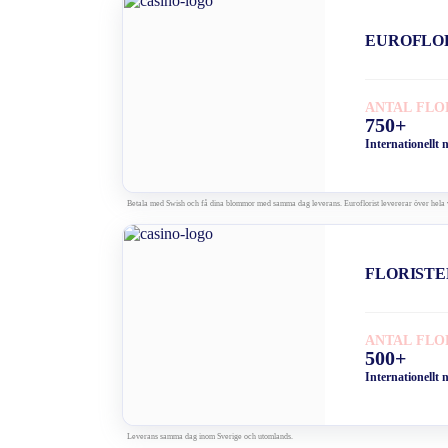
EUROFLO
ANTAL FLO
750+
Internationellt 
Betala med Swish och få dina blommor med samma dag leverans. Euroflorist levererar över hela 
FLORISTE
ANTAL FLO
500+
Internationellt 
Leverans samma dag inom Sverige och utomlands.